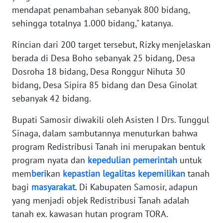
mendapat penambahan sebanyak 800 bidang,
sehingga totalnya 1.000 bidang," katanya.
WN
SERAMBI
Rincian dari 200 target tersebut, Rizky menjelaskan
berada di Desa Boho sebanyak 25 bidang, Desa
WN
Dosroha 18 bidang, Desa Ronggur Nihuta 30
JAMBI
bidang, Desa Sipira 85 bidang dan Desa Ginolat
sebanyak 42 bidang.
WN
SULTRA
Bupati Samosir diwakili oleh Asisten I Drs. Tunggul
Sinaga, dalam sambutannya menuturkan bahwa
WN
NTB
program Redistribusi Tanah ini merupakan bentuk
program nyata dan
kepedulian
pemerintah
untuk
WN
mem
beri
kan
kepastian
legalitas
kepemilikan
tanah
SULTENG
bagi
masyarakat
. Di Kabupaten Samosir, adapun
yang menjadi objek Redistribusi Tanah adalah
WN
tanah ex. kawasan hutan program TORA.
SULBAR