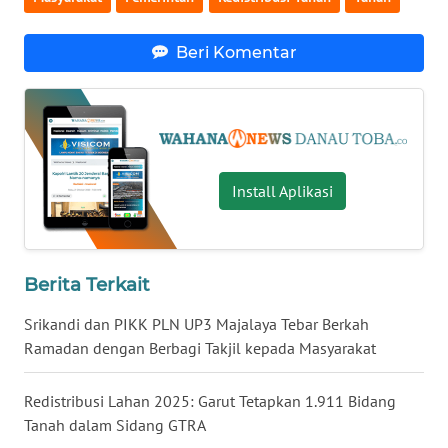
WN
Beri Komentar
KALTARA
WN
KALSEL
WN
Install Aplikasi
KALTIM
WN
SULSEL
Berita Terkait
Srikandi dan PIKK PLN UP3 Majalaya Tebar Berkah
WN
Ramadan dengan Berbagi Takjil kepada Masyarakat
GORONTALO
Redistribusi Lahan 2025: Garut Tetapkan 1.911 Bidang
WN
Tanah dalam Sidang GTRA
SULUT