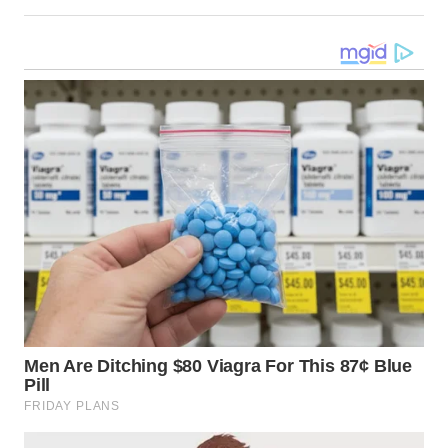
WN
TAPANULI
SELATAN
WN
TANJUNG
LESUNG
WN
KARO
WN
SIMALUNGUN
WN
LABUHANBATU