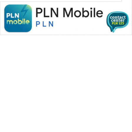
WAHANA MEDIA GROUP
|
|
|
WAHANA NEWS co
WAHANA TANI
WAHANA ADVOKAT
|
|
WAHANA INFRASTRUKTUR
WAHANA KONSUMEN
|
|
|
WAHANA LISTRIK
WAHANA TRAVEL
WAHANA TV
|
|
|
WAHANANEWS id
WAHANANEWS CO ID
WAHANANEWS NET