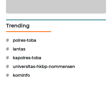
KARING
NEWS
Trending
JURNAL
MARITIM
#
polres-toba
HUMBANG
#
lantas
NEWS
#
kapolres-toba
GARONGGANG
#
universitas-hkbp-nommensen
NEWS
#
kominfo
FISUELRI
ID
ENERGI
NEWS