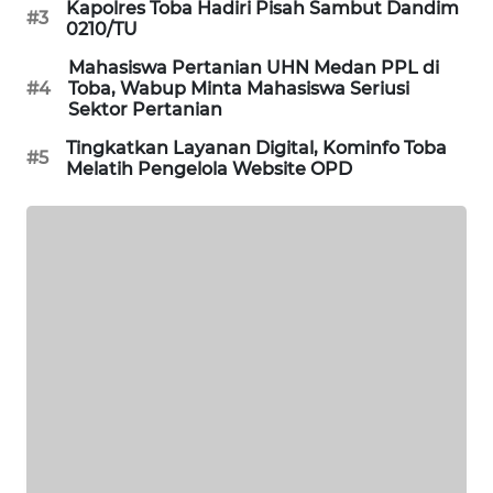
Kapolres Toba Hadiri Pisah Sambut Dandim
#3
0210/TU
SIBARAGAS
Mahasiswa Pertanian UHN Medan PPL di
NEWS
#4
Toba, Wabup Minta Mahasiswa Seriusi
Sektor Pertanian
METRO
Tingkatkan Layanan Digital, Kominfo Toba
SIANTAR
#5
Melatih Pengelola Website OPD
NEWS
METRO
MEDAN
NEWS
METRO
JAKARTA
NEWS
KRT
NEWS