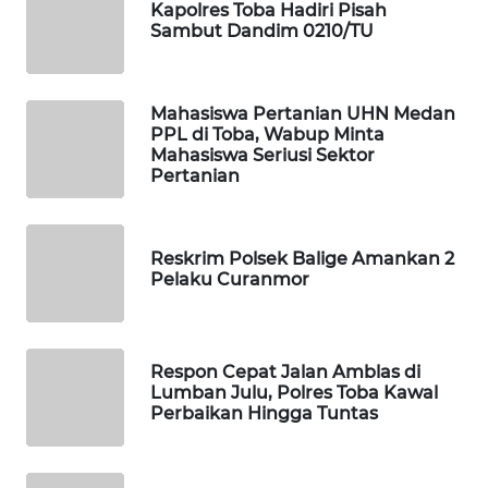
Kapolres Toba Hadiri Pisah
Sambut Dandim 0210/TU
MAWAKA
ID
Mahasiswa Pertanian UHN Medan
PPL di Toba, Wabup Minta
MARTABAT
Mahasiswa Seriusi Sektor
NET
Pertanian
PLN
WATCH
Reskrim Polsek Balige Amankan 2
Pelaku Curanmor
MKLI
LPKKI
Respon Cepat Jalan Amblas di
Lumban Julu, Polres Toba Kawal
LKKI
Perbaikan Hingga Tuntas
KOPEKLIN