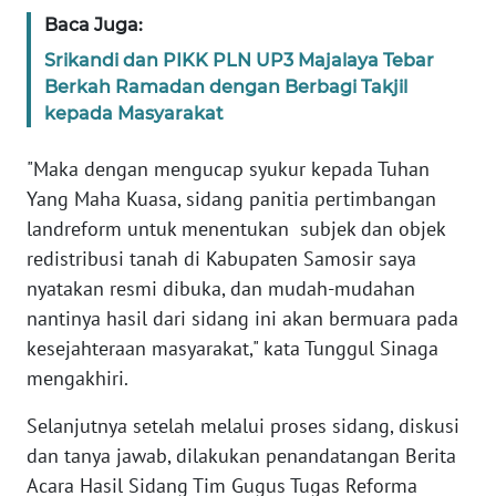
Baca Juga:
WN
Srikandi dan PIKK PLN UP3 Majalaya Tebar
BABEL
Berkah Ramadan dengan Berbagi Takjil
kepada Masyarakat
WN
SUMBAR
"Maka dengan mengucap syukur kepada Tuhan
Yang Maha Kuasa, sidang panitia pertimbangan
WN
landreform untuk menentukan subjek dan objek
SUMSEL
redistribusi tanah di Kabupaten Samosir saya
nyatakan resmi dibuka, dan mudah-mudahan
WN
nantinya hasil dari sidang ini akan bermuara pada
BENGKULU
kesejahteraan masyarakat," kata Tunggul Sinaga
mengakhiri.
WN
LAMPUNG
Selanjutnya setelah melalui proses sidang, diskusi
dan tanya jawab, dilakukan penandatangan Berita
WN
JATENG
Acara Hasil Sidang Tim Gugus Tugas Reforma