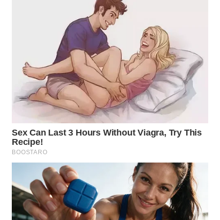
WN
TAPANULI
TENGAH
WN DELI
SERDANG
WN
TEBING
TINGGI
WN
PAKPAK
WN
KARAWANG
WN
BEKASI