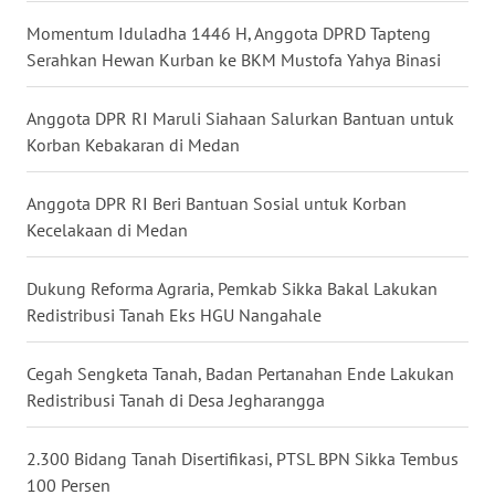
Momentum Iduladha 1446 H, Anggota DPRD Tapteng
WN
Serahkan Hewan Kurban ke BKM Mustofa Yahya Binasi
MALUKU
Anggota DPR RI Maruli Siahaan Salurkan Bantuan untuk
WN
MALUT
Korban Kebakaran di Medan
WN
Anggota DPR RI Beri Bantuan Sosial untuk Korban
DAIRI
Kecelakaan di Medan
WN
Dukung Reforma Agraria, Pemkab Sikka Bakal Lakukan
DANAU
Redistribusi Tanah Eks HGU Nangahale
TOBA
Cegah Sengketa Tanah, Badan Pertanahan Ende Lakukan
WN
Redistribusi Tanah di Desa Jegharangga
NIAS
2.300 Bidang Tanah Disertifikasi, PTSL BPN Sikka Tembus
WN
100 Persen
LANGKAT