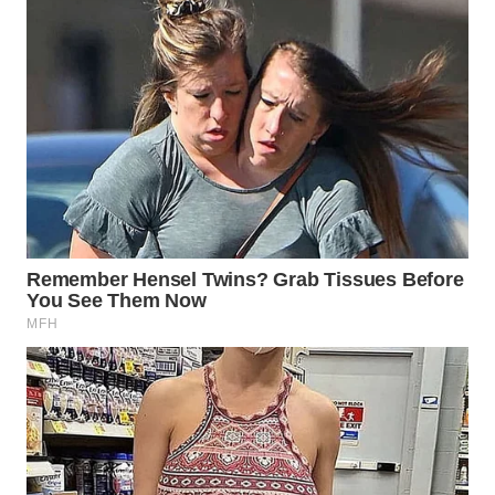
WAHANA
LISTRIK
WAHANA
TRAVEL
WAHANA
TV
WAHANANEWS
ID
WAHANANEWS
CO ID
WAHANANEWS
NET