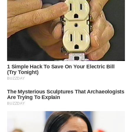
WN
PRIANGAN
TIMUR
WN
SEMARANG
WN
SOLO
WN
BOROBUDUR
WN
MADURA
WN
SURABAYA