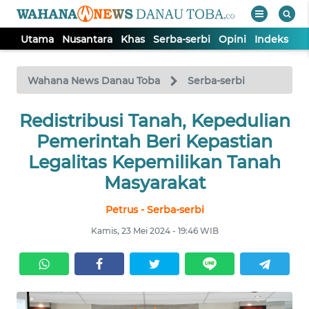
Utama
Nusantara
Khas
Serba-serbi
Opini
Indeks
WAHANA
Tutup
TV
Wahana News Danau Toba
Serba-serbi
Redistribusi Tanah, Kepedulian
UTAMA
Pemerintah Beri Kepastian
NUSANTARA
Legalitas Kepemilikan Tanah
Masyarakat
KHAS
Petrus - Serba-serbi
Kamis, 23 Mei 2024 - 19:46 WIB
SERBA-
SERBI
OPINI