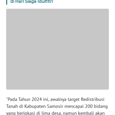
di Hari Siaga Idulfitri
WN
BANTEN
WN
NTT
WN
KEPRI
WN
PAPUA
WN
PAPUA
BARAT
"Pada Tahun 2024 ini, awalnya target Redistribusi
Tanah di Kabupaten Samosir mencapai 200 bidang
WN
yang berlokasi di lima desa, namun kembali akan
RIAU