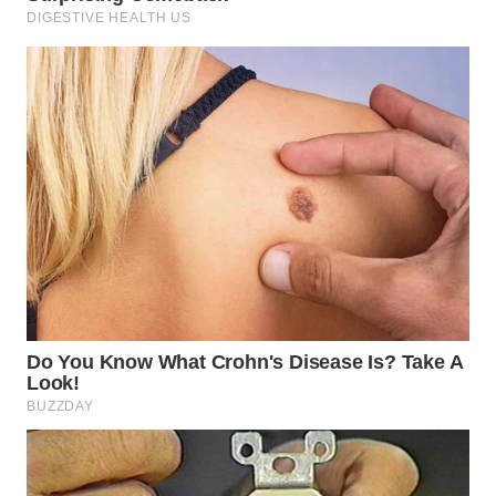
WN
INDRAMAYU
WN
KUNINGAN
WN
MAJALENGKA
WN
SUBANG
WN
SUKABUMI
WN
PURWAKARTA