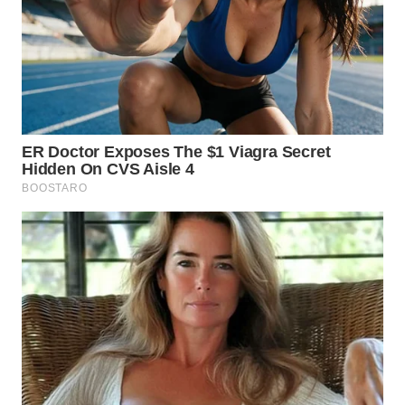
WN
BOGOR
WN
DEPOK
WN
TAPANULI
UTARA
WN
SAMOSIR
WN
PADANG
LAWAS