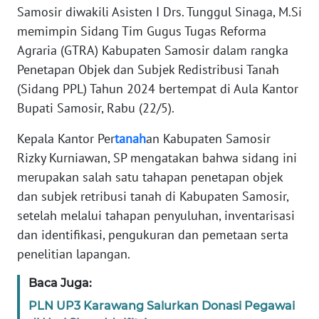
REDAKSI
Samosir diwakili Asisten I Drs. Tunggul Sinaga, M.Si
memimpin Sidang Tim Gugus Tugas Reforma
KARIR
Agraria (GTRA) Kabupaten Samosir dalam rangka
Penetapan Objek dan Subjek Redistribusi Tanah
DISCLAIMER
(Sidang PPL) Tahun 2024 bertempat di Aula Kantor
Bupati Samosir, Rabu (22/5).
Wahana
News
Kepala Kantor Per
tanah
an Kabupaten Samosir
Regional
Rizky Kurniawan, SP mengatakan bahwa sidang ini
merupakan salah satu tahapan penetapan objek
WN
dan subjek retribusi tanah di Kabupaten Samosir,
SUMUT
setelah melalui tahapan penyuluhan, inventarisasi
dan identifikasi, pengukuran dan pemetaan serta
WN
JAKARTA
penelitian lapangan.
Baca Juga:
WN
JABAR
PLN UP3 Karawang Salurkan Donasi Pegawai