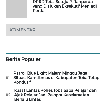
DPRD Toba Setujui 2 Ranperda
yang Diajukan Eksekutif Menjadi
PORTAL
Perda
KONSUMEN
FORWAMKI
KOMENTAR
ALPERKLINAS
FORJASIDA
Berita Populer
TAMBANG
NEWS
Patroli Blue Light Malam Minggu Jaga
#1
Situasi Kamtibmas di Kabupaten Toba Tetap
SITUNGIR
Kondusif
NEWS
Kasat Lantas Polres Toba Sapa Pelajar dan
#2
Ajak Pelajar Jadi Pelopor Keselamatan
SIDIKALANG
Berlalu Lintas
NEWS