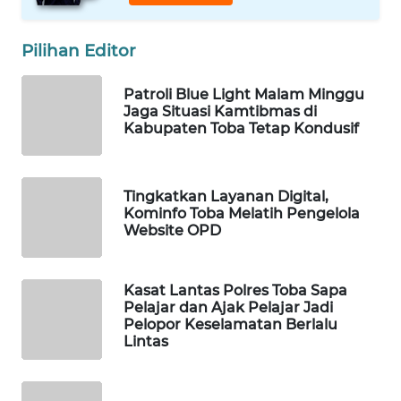
WAHANA
Pilihan Editor
DESA
WISATA
Patroli Blue Light Malam Minggu
Jaga Situasi Kamtibmas di
LAPAK
Kabupaten Toba Tetap Kondusif
WAHANA
Wahana
Tingkatkan Layanan Digital,
Network
Kominfo Toba Melatih Pengelola
Website OPD
KONSUMEN
LISTRIK
Kasat Lantas Polres Toba Sapa
Pelajar dan Ajak Pelajar Jadi
MASYARAKAT
Pelopor Keselamatan Berlalu
KELISTRIKAN
Lintas
WALINKI
ID