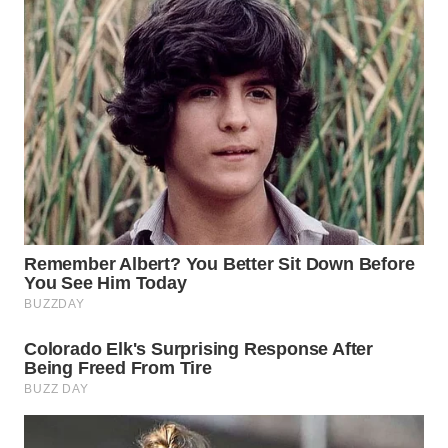
Wahana
Media
Group
WAHANA
NEWS
WAHANA
TANI
WAHANA
ADVOKAT
WAHANA
INFRASTRUKTUR
WAHANA
KONSUMEN