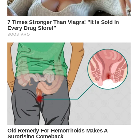
WN
SUMEDANG
WN
CIANJUR
WN
KEPULAUAN
SERIBU
WN
TANGERANG
WN
BINJAI
WN
CIREBON