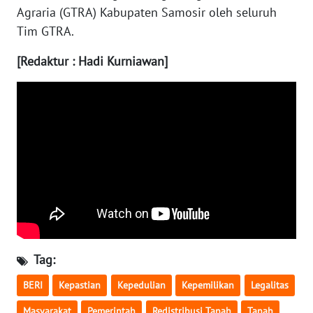
Agraria (GTRA) Kabupaten Samosir oleh seluruh
WN
Tim GTRA.
NUSANTARA
[Redaktur : Hadi Kurniawan]
WN
JOGJA
WN
JATIM
WN
BALI
WN
KALBAR
Tag:
BERI
Kepastian
Kepedulian
Kepemilikan
Legalitas
WN
KALTENG
Masyarakat
Pemerintah
Redistribusi Tanah
Tanah