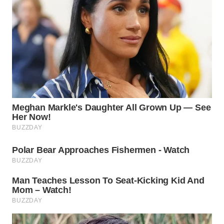
WN
NATUNA
WN
BINTAN
WN
MANDALIKA
WN
LIKUPANG
WN
LABUANBAJO
WN
BORNEO