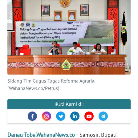
Informasi
INDEKS
BERITA
KONTAK
KAMI
INFO
IKLAN
Sidang Tim Gugus Tugas Reforma Agraria.
[WahanaNews.co/Petrus]
TENTANG
KAMI
Ikuti Kami di:
PEDOMAN
MEDIA
SIBER
Danau-Toba.WahanaNews.co
-
Samosir, Bupati