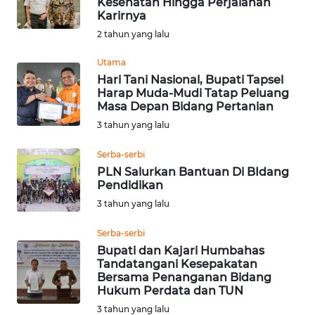
Kesehatan Hingga Perjalanan
Karirnya
Informasi
2 tahun yang lalu
INDEKS
BERITA
Utama
Hari Tani Nasional, Bupati Tapsel
Harap Muda-Mudi Tatap Peluang
KONTAK
Masa Depan Bidang Pertanian
KAMI
3 tahun yang lalu
INFO
Serba-serbi
IKLAN
PLN Salurkan Bantuan Di BIdang
Pendidikan
TENTANG
3 tahun yang lalu
KAMI
Serba-serbi
Bupati dan Kajari Humbahas
PEDOMAN
Tandatangani Kesepakatan
MEDIA
Bersama Penanganan Bidang
SIBER
Hukum Perdata dan TUN
3 tahun yang lalu