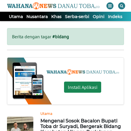
Utama
Nusantara
Khas
Serba-serbi
Opini
Indeks
WAHANA
Tutup
TV
Berita dengan tagar
#bidang
UTAMA
NUSANTARA
KHAS
Install Aplikasi
SERBA-
SERBI
Utama
Mengenal Sosok Bacalon Bupati
OPINI
Toba dr Suryadi, Bergerak Bidang