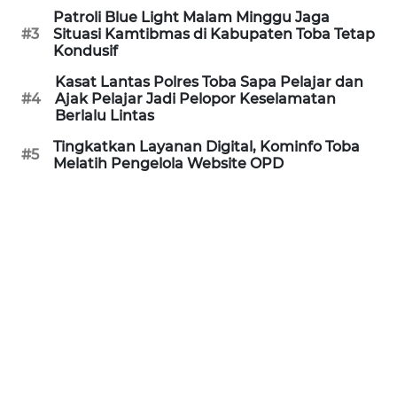
Patroli Blue Light Malam Minggu Jaga
WN
#3
Situasi Kamtibmas di Kabupaten Toba Tetap
BANTEN
Kondusif
Kasat Lantas Polres Toba Sapa Pelajar dan
WN
#4
Ajak Pelajar Jadi Pelopor Keselamatan
NTT
Berlalu Lintas
Tingkatkan Layanan Digital, Kominfo Toba
#5
WN
Melatih Pengelola Website OPD
KEPRI
WN
PAPUA
WN
PAPUA
BARAT
WN
RIAU