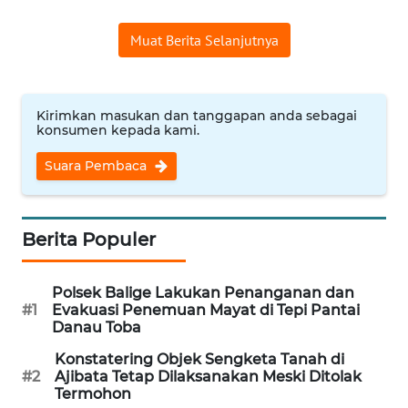
REDAKSI
Muat Berita Selanjutnya
KARIR
DISCLAIMER
Kirimkan masukan dan tanggapan anda sebagai
konsumen kepada kami.
Wahana
Suara Pembaca
News
Regional
WN
Berita Populer
SUMUT
Polsek Balige Lakukan Penanganan dan
WN
#1
Evakuasi Penemuan Mayat di Tepi Pantai
JAKARTA
Danau Toba
Konstatering Objek Sengketa Tanah di
WN
#2
Ajibata Tetap Dilaksanakan Meski Ditolak
JABAR
Termohon