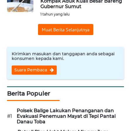
Kompak Aduk Kuali Besar Bareng
Gubernur Sumut
Informasi
1 tahun yang lalu
INDEKS
BERITA
Muat Berita Selanjutnya
KONTAK
KAMI
Kirimkan masukan dan tanggapan anda sebagai
konsumen kepada kami.
INFO
IKLAN
Suara Pembaca
TENTANG
KAMI
Berita Populer
PEDOMAN
Polsek Balige Lakukan Penanganan dan
MEDIA
#1
Evakuasi Penemuan Mayat di Tepi Pantai
SIBER
Danau Toba