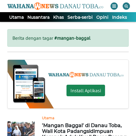
Utama
Nusantara
Khas
Serba-serbi
Opini
Indeks
WAHANA
Tutup
TV
Berita dengan tagar
#mangan-baggal
UTAMA
NUSANTARA
KHAS
Install Aplikasi
SERBA-
SERBI
Utama
’Mangan Baggal’ di Danau Toba,
OPINI
Wali Kota Padangsidimpuan