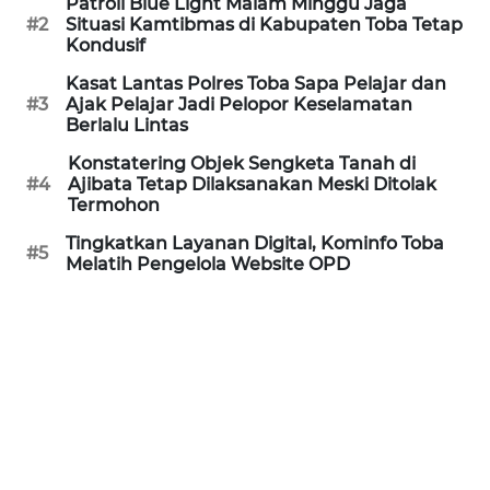
Patroli Blue Light Malam Minggu Jaga
REDAKSI
#2
Situasi Kamtibmas di Kabupaten Toba Tetap
Kondusif
KARIR
Kasat Lantas Polres Toba Sapa Pelajar dan
#3
Ajak Pelajar Jadi Pelopor Keselamatan
Berlalu Lintas
DISCLAIMER
Konstatering Objek Sengketa Tanah di
Wahana
#4
Ajibata Tetap Dilaksanakan Meski Ditolak
News
Termohon
Regional
Tingkatkan Layanan Digital, Kominfo Toba
#5
Melatih Pengelola Website OPD
WN
SUMUT
WN
JAKARTA
WN
JABAR