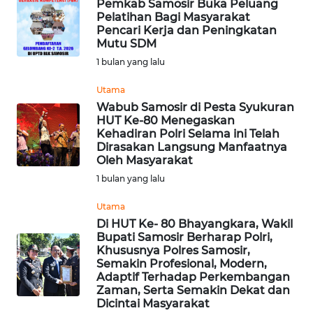
Pemkab Samosir Buka Peluang
Pelatihan Bagi Masyarakat
Pencari Kerja dan Peningkatan
WN
Mutu SDM
SERAMBI
1 bulan yang lalu
WN
Utama
JAMBI
Wabub Samosir di Pesta Syukuran
HUT Ke-80 Menegaskan
Kehadiran Polri Selama ini Telah
WN
Dirasakan Langsung Manfaatnya
SULTRA
Oleh Masyarakat
1 bulan yang lalu
WN
NTB
Utama
Di HUT Ke- 80 Bhayangkara, Wakil
Bupati Samosir Berharap Polri,
WN
Khususnya Polres Samosir,
SULTENG
Semakin Profesional, Modern,
Adaptif Terhadap Perkembangan
Zaman, Serta Semakin Dekat dan
WN
Dicintai Masyarakat
SULBAR