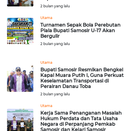
WN
2 bulan yang lalu
TAPANULI
TENGAH
Utama
Turnamen Sepak Bola Perebutan
Piala Bupati Samosir U-17 Akan
WN DELI
Bergulir
SERDANG
2 bulan yang lalu
WN
TEBING
Utama
TINGGI
Bupati Samosir Resmikan Bengkel
Kapal Muara Putih I, Guna Perkuat
Keselamatan Transportasi di
WN
Perairan Danau Toba
PAKPAK
2 bulan yang lalu
WN
Utama
KARAWANG
Kerja Sama Penanganan Masalah
Hukum Perdata dan Tata Usaha
Negara di Perpanjang Pemkab
WN
Samosir dan Kejari Samosir
BEKASI