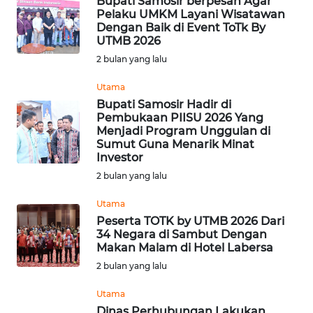
Bupati Samosir berpesan Agar
Pelaku UMKM Layani Wisatawan
WN
Dengan Baik di Event ToTk By
INDRAMAYU
UTMB 2026
2 bulan yang lalu
WN
Utama
KUNINGAN
Bupati Samosir Hadir di
Pembukaan PIISU 2026 Yang
WN
Menjadi Program Unggulan di
MAJALENGKA
Sumut Guna Menarik Minat
Investor
2 bulan yang lalu
WN
SUBANG
Utama
Peserta TOTK by UTMB 2026 Dari
WN
34 Negara di Sambut Dengan
SUKABUMI
Makan Malam di Hotel Labersa
2 bulan yang lalu
WN
Utama
PURWAKARTA
Dinas Perhubungan Lakukan