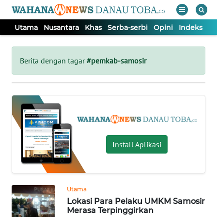
Utama
Nusantara
Khas
Serba-serbi
Opini
Indeks
WAHANA
Tutup
TV
Berita dengan tagar
#pemkab-samosir
UTAMA
NUSANTARA
KHAS
Install Aplikasi
SERBA-
SERBI
Utama
Lokasi Para Pelaku UMKM Samosir
OPINI
Merasa Terpinggirkan