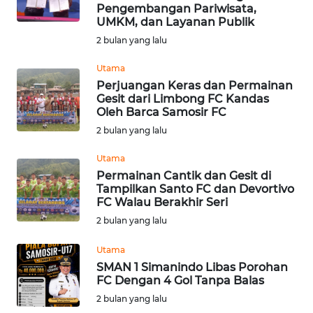
Pengembangan Pariwisata,
UMKM, dan Layanan Publik
WN
MALUKU
2 bulan yang lalu
Utama
WN
Perjuangan Keras dan Permainan
MALUT
Gesit dari Limbong FC Kandas
Oleh Barca Samosir FC
WN
2 bulan yang lalu
DAIRI
Utama
Permainan Cantik dan Gesit di
WN
Tampilkan Santo FC dan Devortivo
DANAU
FC Walau Berakhir Seri
TOBA
2 bulan yang lalu
WN
Utama
NIAS
SMAN 1 Simanindo Libas Porohan
FC Dengan 4 Gol Tanpa Balas
WN
2 bulan yang lalu
LANGKAT