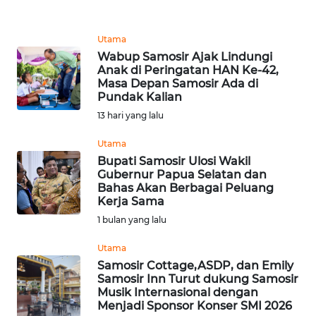
REDAKSI
Utama
KARIR
Wabup Samosir Ajak Lindungi
Anak di Peringatan HAN Ke-42,
DISCLAIMER
Masa Depan Samosir Ada di
Pundak Kalian
13 hari yang lalu
Wahana
News
Utama
Regional
Bupati Samosir Ulosi Wakil
Gubernur Papua Selatan dan
WN
Bahas Akan Berbagai Peluang
SUMUT
Kerja Sama
1 bulan yang lalu
WN
Utama
JAKARTA
Samosir Cottage,ASDP, dan Emily
Samosir Inn Turut dukung Samosir
WN
Musik Internasional dengan
JABAR
Menjadi Sponsor Konser SMI 2026