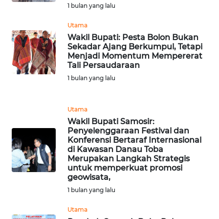
1 bulan yang lalu
WN
Utama
BANTEN
Wakil Bupati: Pesta Bolon Bukan
Sekadar Ajang Berkumpul, Tetapi
WN
Menjadi Momentum Mempererat
NTT
Tali Persaudaraan
1 bulan yang lalu
WN
KEPRI
Utama
Wakil Bupati Samosir:
WN
Penyelenggaraan Festival dan
PAPUA
Konferensi Bertaraf Internasional
di Kawasan Danau Toba
Merupakan Langkah Strategis
WN
untuk memperkuat promosi
PAPUA
geowisata,
BARAT
1 bulan yang lalu
WN
Utama
RIAU