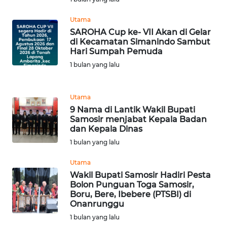
Utama
WN
NUSANTARA
SAROHA Cup ke- VII Akan di Gelar
di Kecamatan Simanindo Sambut
Hari Sumpah Pemuda
WN
1 bulan yang lalu
JOGJA
WN
Utama
JATIM
9 Nama di Lantik Wakil Bupati
Samosir menjabat Kepala Badan
dan Kepala Dinas
WN
1 bulan yang lalu
BALI
Utama
WN
Wakil Bupati Samosir Hadiri Pesta
KALBAR
Bolon Punguan Toga Samosir,
Boru, Bere, Ibebere (PTSBI) di
Onanrunggu
WN
1 bulan yang lalu
KALTENG