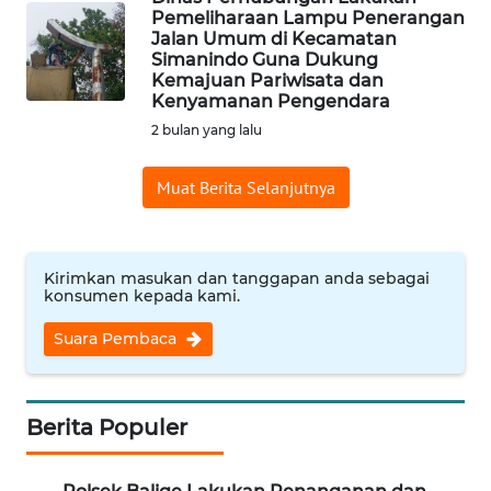
Pemeliharaan Lampu Penerangan
WN
Jalan Umum di Kecamatan
PRIANGAN
Simanindo Guna Dukung
TIMUR
Kemajuan Pariwisata dan
Kenyamanan Pengendara
2 bulan yang lalu
WN
SEMARANG
Muat Berita Selanjutnya
WN
SOLO
Kirimkan masukan dan tanggapan anda sebagai
konsumen kepada kami.
WN
BOROBUDUR
Suara Pembaca
WN
MADURA
Berita Populer
WN
SURABAYA