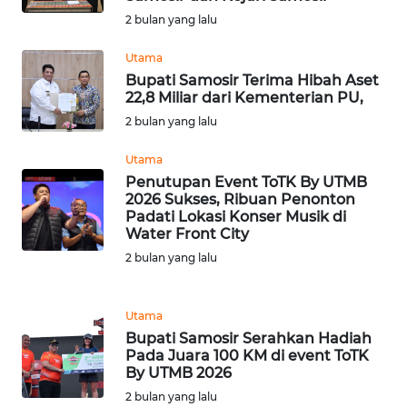
2 bulan yang lalu
WN
Utama
BOGOR
Bupati Samosir Terima Hibah Aset
22,8 Miliar dari Kementerian PU,
WN
2 bulan yang lalu
DEPOK
Utama
Penutupan Event ToTK By UTMB
WN
2026 Sukses, Ribuan Penonton
TAPANULI
Padati Lokasi Konser Musik di
UTARA
Water Front City
2 bulan yang lalu
WN
SAMOSIR
Utama
WN
Bupati Samosir Serahkan Hadiah
PADANG
Pada Juara 100 KM di event ToTK
By UTMB 2026
LAWAS
2 bulan yang lalu