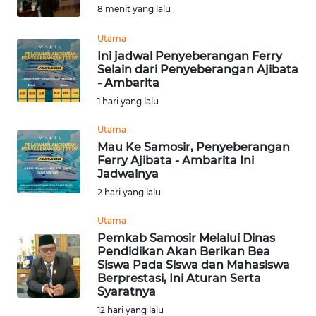
8 menit yang lalu
Informasi
Utama
INDEKS
Ini jadwal Penyeberangan Ferry
BERITA
Selain dari Penyeberangan Ajibata
- Ambarita
KONTAK
1 hari yang lalu
KAMI
Utama
Mau Ke Samosir, Penyeberangan
INFO
Ferry Ajibata - Ambarita Ini
IKLAN
Jadwalnya
2 hari yang lalu
TENTANG
KAMI
Utama
Pemkab Samosir Melalui Dinas
Pendidikan Akan Berikan Bea
PEDOMAN
Siswa Pada Siswa dan Mahasiswa
MEDIA
Berprestasi, Ini Aturan Serta
SIBER
Syaratnya
12 hari yang lalu