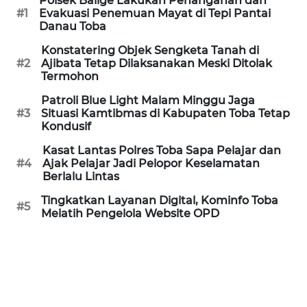
Polsek Balige Lakukan Penanganan dan
#1
Evakuasi Penemuan Mayat di Tepi Pantai
Danau Toba
WN
NATUNA
Konstatering Objek Sengketa Tanah di
#2
Ajibata Tetap Dilaksanakan Meski Ditolak
Termohon
WN
BINTAN
Patroli Blue Light Malam Minggu Jaga
#3
Situasi Kamtibmas di Kabupaten Toba Tetap
Kondusif
WN
MANDALIKA
Kasat Lantas Polres Toba Sapa Pelajar dan
#4
Ajak Pelajar Jadi Pelopor Keselamatan
Berlalu Lintas
WN
LIKUPANG
Tingkatkan Layanan Digital, Kominfo Toba
#5
Melatih Pengelola Website OPD
WN
LABUANBAJO
WN
BORNEO