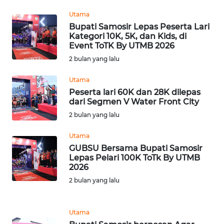
WN
Utama
SUMEDANG
Bupati Samosir Lepas Peserta Lari
Kategori 10K, 5K, dan Kids, di
WN
Event ToTK By UTMB 2026
CIANJUR
2 bulan yang lalu
Utama
WN
Peserta lari 60K dan 28K dilepas
KEPULAUAN
dari Segmen V Water Front City
SERIBU
2 bulan yang lalu
WN
Utama
TANGERANG
GUBSU Bersama Bupati Samosir
Lepas Pelari 100K ToTk By UTMB
WN
2026
BINJAI
2 bulan yang lalu
WN
Utama
CIREBON