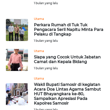
1 bulan yang lalu
WN
BABEL
Utama
Perkara Rumah di Tuk Tuk
WN
Pengacara Serli Napitu Minta Para
Pelaku di Tangkap
SUMBAR
1 bulan yang lalu
WN
Utama
SUMSEL
Siapa yang Cocok Untuk Jabatan
Camat dan Kepala Bidang
WN
1 bulan yang lalu
BENGKULU
Utama
WN
Wakil Bupati Samosir di kegiatan
LAMPUNG
Acara Doa Lintas Agama Sambut
HUT Bhayangkara ke-80,
Sampaikan Apresiasi Pada
WN
Kapolres Samosir
JATENG
1 bulan yang lalu