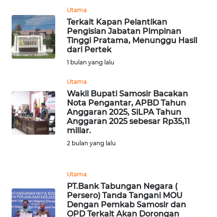
Utama
WN
Terkait Kapan Pelantikan
KALTARA
Pengisian Jabatan Pimpinan
Tinggi Pratama, Menunggu Hasil
dari Pertek
WN
1 bulan yang lalu
KALSEL
Utama
WN
Wakil Bupati Samosir Bacakan
KALTIM
Nota Pengantar, APBD Tahun
Anggaran 2025, SiLPA Tahun
Anggaran 2025 sebesar Rp35,11
WN
miliar.
SULSEL
2 bulan yang lalu
WN
GORONTALO
Utama
PT.Bank Tabungan Negara (
Persero) Tanda Tangani MOU
WN
Dengan Pemkab Samosir dan
SULUT
OPD Terkait Akan Dorongan