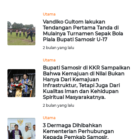
Utama
WN
Vandiko Gultom lakukan
TAPANULI
Tendangan Pertama Tanda di
SELATAN
Mulainya Turnamen Sepak Bola
Piala Bupati Samosir U-17
WN
2 bulan yang lalu
TANJUNG
LESUNG
Utama
Bupati Samosir di KKR Sampaikan
Bahwa Kemajuan di Nilai Bukan
WN
Hanya Dari Kemajuan
KARO
Infrastruktur, Tetapi Juga Dari
Kualitas Iman dan Kehidupan
Spiritual Masyarakatnya.
WN
SIMALUNGUN
2 bulan yang lalu
Utama
WN
3 Dermaga Dihibahkan
LABUHANBATU
Kementerian Perhubungan
Kepada Pemkab Samosir.