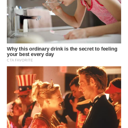
WN
PRIANGAN
TIMUR
WN
SEMARANG
WN
SOLO
WN
BOROBUDUR
WN
MADURA
WN
SURABAYA