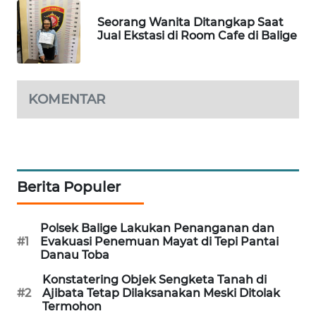
CILEUNGSI
Seorang Wanita Ditangkap Saat
NEWS
Jual Ekstasi di Room Cafe di Balige
BERKAT
NEWS
KOMENTAR
BERAMPU
NEWS
ANUGERAH
Berita Populer
NEWS
AKHLAK
Polsek Balige Lakukan Penanganan dan
ID
#1
Evakuasi Penemuan Mayat di Tepi Pantai
Danau Toba
PERAPKI
Konstatering Objek Sengketa Tanah di
NEWS
#2
Ajibata Tetap Dilaksanakan Meski Ditolak
Termohon