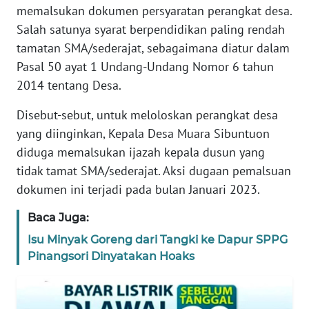
REDAKSI
memalsukan dokumen persyaratan perangkat desa.
Salah satunya syarat berpendidikan paling rendah
KARIR
tamatan SMA/sederajat, sebagaimana diatur dalam
Pasal 50 ayat 1 Undang-Undang Nomor 6 tahun
DISCLAIMER
2014 tentang Desa.
Disebut-sebut, untuk meloloskan perangkat desa
Wahana
News
yang diinginkan, Kepala Desa Muara Sibuntuon
Regional
diduga memalsukan ijazah kepala dusun yang
tidak tamat SMA/sederajat. Aksi dugaan pemalsuan
WN
dokumen ini terjadi pada bulan Januari 2023.
SUMUT
Baca Juga:
WN
Isu Minyak Goreng dari Tangki ke Dapur SPPG
JAKARTA
Pinangsori Dinyatakan Hoaks
WN
JABAR