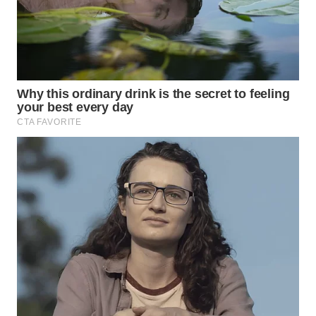
WN
BOGOR
WN
DEPOK
WN
TAPANULI
UTARA
WN
SAMOSIR
WN
PADANG
LAWAS