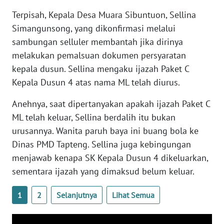
Terpisah, Kepala Desa Muara Sibuntuon, Sellina
WN
Simangunsong, yang dikonfirmasi melalui
NUSANTARA
sambungan selluler membantah jika dirinya
melakukan pemalsuan dokumen persyaratan
WN
kepala dusun. Sellina mengaku ijazah Paket C
JOGJA
Kepala Dusun 4 atas nama ML telah diurus.
WN
Anehnya, saat dipertanyakan apakah ijazah Paket C
JATIM
ML telah keluar, Sellina berdalih itu bukan
urusannya. Wanita paruh baya ini buang bola ke
WN
BALI
Dinas PMD Tapteng. Sellina juga kebingungan
menjawab kenapa SK Kepala Dusun 4 dikeluarkan,
WN
sementara ijazah yang dimaksud belum keluar.
KALBAR
1
2
Selanjutnya
Lihat Semua
WN
KALTENG