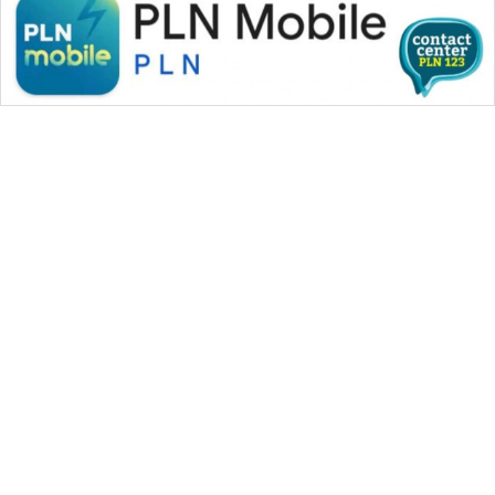
WAHANA MEDIA GROUP
|
|
|
WAHANA NEWS co
WAHANA TANI
WAHANA ADVOKAT
|
|
WAHANA INFRASTRUKTUR
WAHANA KONSUMEN
|
|
|
WAHANA LISTRIK
WAHANA TRAVEL
WAHANA TV
|
|
|
WAHANANEWS id
WAHANANEWS CO ID
WAHANANEWS NET
|
|
|
WAHANA SPORT ID
Wahana UMKM
Wahana Seleb