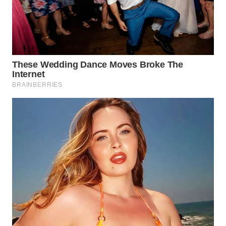
WAHANA
SPORT
WAHANA
UMKM
WAHANA
SELEB
WAHANA
PERSONA
WAHANA
OTOMOTIF
WAHANA
HEALTH