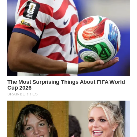
MAWAKA
ID
MARTABAT
NET
PLN
WATCH
MKLI
LPKKI
LKKI
KOPEKLIN