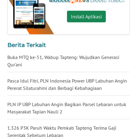
WN
Install Aplikasi
MALUKU
WN
MALUT
Berita Terkait
WN
Buka MTQ ke-51, Wabup Tapteng: Wujudkan Generasi
DAIRI
Qur'ani
WN
Pasca Idul Fitri, PLN Indonesia Power UBP Labuhan Angin
DANAU
Pererat Silaturahmi dan Berbagi Kebahagiaan
TOBA
PLN IP UBP Labuhan Angin Bagikan Parsel Lebaran untuk
WN
Masyarakat Tapian Nauli 2
NIAS
1.326 P3K Paruh Waktu Pemkab Tapteng Terima Gaji
WN
Serentak Sebelum Lebaran
LANGKAT