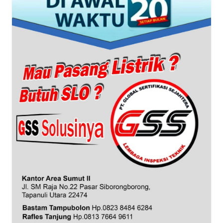
WN
BANTEN
WN
NTT
WN
KEPRI
WN
PAPUA
WN
PAPUA
BARAT
WN
RIAU