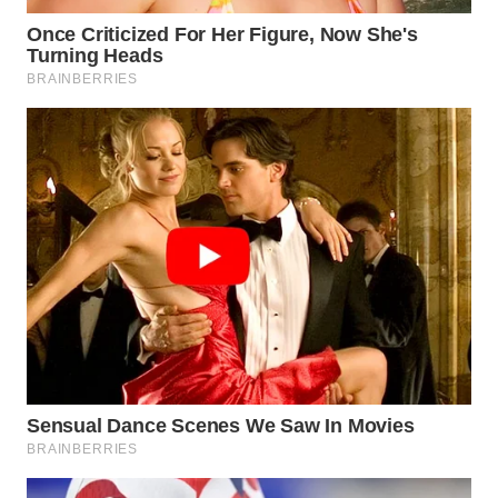
WAHANA
DESA
WISATA
LAPAK
WAHANA
Wahana
Network
KONSUMEN
LISTRIK
MASYARAKAT
KELISTRIKAN
WALINKI
ID