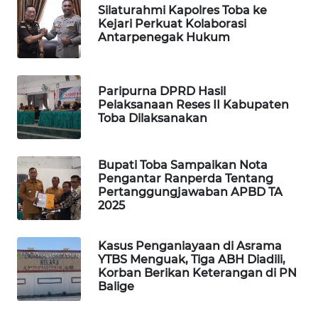
Silaturahmi Kapolres Toba ke
KARING
Kejari Perkuat Kolaborasi
NEWS
Antarpenegak Hukum
JURNAL
MARITIM
Paripurna DPRD Hasil
Pelaksanaan Reses II Kabupaten
Toba Dilaksanakan
HUMBANG
NEWS
Bupati Toba Sampaikan Nota
GARONGGANG
Pengantar Ranperda Tentang
Pertanggungjawaban APBD TA
NEWS
2025
FISUELRI
ID
Kasus Penganiayaan di Asrama
YTBS Menguak, Tiga ABH Diadili,
Korban Berikan Keterangan di PN
ENERGI
Balige
NEWS