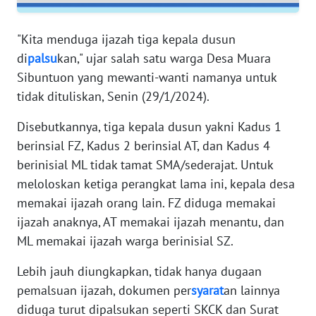
WN
"Kita menduga ijazah tiga kepala dusun
SERAMBI
di
palsu
kan," ujar salah satu warga Desa Muara
Sibuntuon yang mewanti-wanti namanya untuk
WN
tidak dituliskan, Senin (29/1/2024).
JAMBI
Disebutkannya, tiga kepala dusun yakni Kadus 1
WN
berinsial FZ, Kadus 2 berinsial AT, dan Kadus 4
SULTRA
berinisial ML tidak tamat SMA/sederajat. Untuk
meloloskan ketiga perangkat lama ini, kepala desa
WN
memakai ijazah orang lain. FZ diduga memakai
NTB
ijazah anaknya, AT memakai ijazah menantu, dan
ML memakai ijazah warga berinisial SZ.
WN
SULTENG
Lebih jauh diungkapkan, tidak hanya dugaan
pemalsuan ijazah, dokumen per
syarat
an lainnya
WN
diduga turut dipalsukan seperti SKCK dan Surat
SULBAR