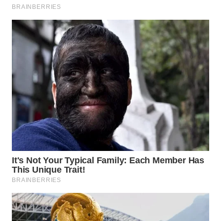
Wahana
Media
Group
WAHANA
NEWS
WAHANA
TANI
WAHANA
ADVOKAT
WAHANA
INFRASTRUKTUR
WAHANA
KONSUMEN