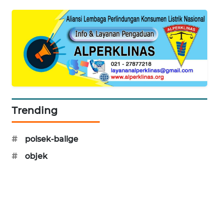
SONYA
ASA
NEWS
Trending
#
polsek-balige
#
objek