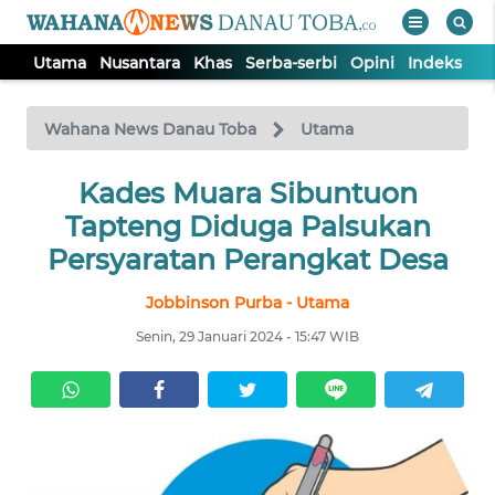
Utama
Nusantara
Khas
Serba-serbi
Opini
Indeks
WAHANA
Tutup
TV
Wahana News Danau Toba
Utama
UTAMA
Kades Muara Sibuntuon
Tapteng Diduga Palsukan
NUSANTARA
Persyaratan Perangkat Desa
Jobbinson Purba - Utama
KHAS
Senin, 29 Januari 2024 - 15:47 WIB
SERBA-
SERBI
OPINI