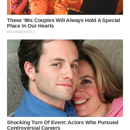
WN
NATUNA
WN
BINTAN
WN
MANDALIKA
WN
LIKUPANG
WN
LABUANBAJO
WN
BORNEO