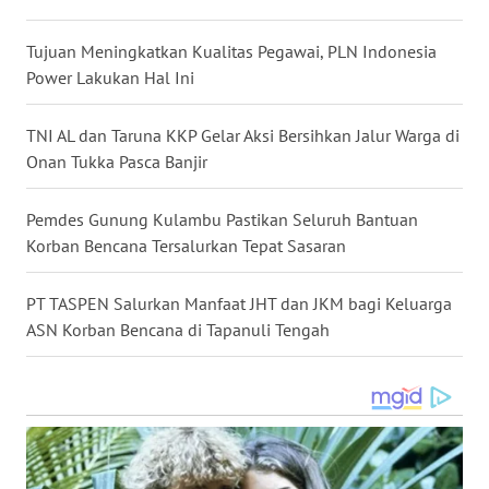
Tujuan Meningkatkan Kualitas Pegawai, PLN Indonesia
WN
Power Lakukan Hal Ini
TAPANULI
SELATAN
TNI AL dan Taruna KKP Gelar Aksi Bersihkan Jalur Warga di
WN
Onan Tukka Pasca Banjir
TANJUNG
LESUNG
Pemdes Gunung Kulambu Pastikan Seluruh Bantuan
Korban Bencana Tersalurkan Tepat Sasaran
WN
KARO
PT TASPEN Salurkan Manfaat JHT dan JKM bagi Keluarga
ASN Korban Bencana di Tapanuli Tengah
WN
SIMALUNGUN
WN
LABUHANBATU