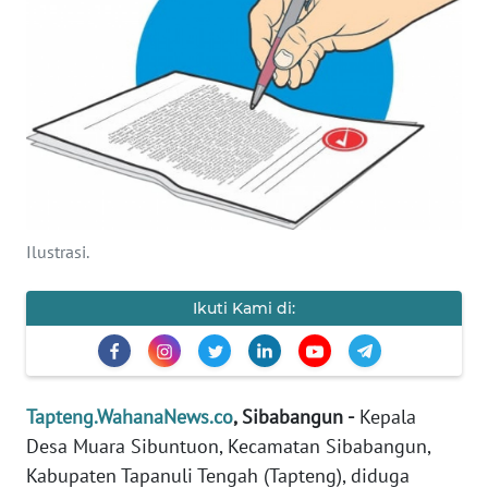
Informasi
INDEKS
BERITA
KONTAK
KAMI
INFO
Ilustrasi.
IKLAN
Ikuti Kami di:
TENTANG
KAMI
PEDOMAN
Tapteng.WahanaNews.co
, Sibabangun -
Kepala
MEDIA
SIBER
Desa Muara Sibuntuon, Kecamatan Sibabangun,
Kabupaten Tapanuli Tengah (Tapteng), diduga