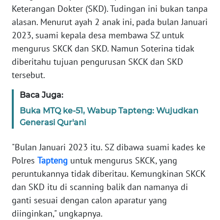
Keterangan Dokter (SKD). Tudingan ini bukan tanpa
alasan. Menurut ayah 2 anak ini, pada bulan Januari
WN
BABEL
2023, suami kepala desa membawa SZ untuk
mengurus SKCK dan SKD. Namun Soterina tidak
WN
diberitahu tujuan pengurusan SKCK dan SKD
SUMBAR
tersebut.
WN
Baca Juga:
SUMSEL
Buka MTQ ke-51, Wabup Tapteng: Wujudkan
Generasi Qur'ani
WN
BENGKULU
"Bulan Januari 2023 itu. SZ dibawa suami kades ke
Polres
Tapteng
untuk mengurus SKCK, yang
WN
peruntukannya tidak diberitau. Kemungkinan SKCK
LAMPUNG
dan SKD itu di scanning balik dan namanya di
ganti sesuai dengan calon aparatur yang
WN
diinginkan," ungkapnya.
JATENG