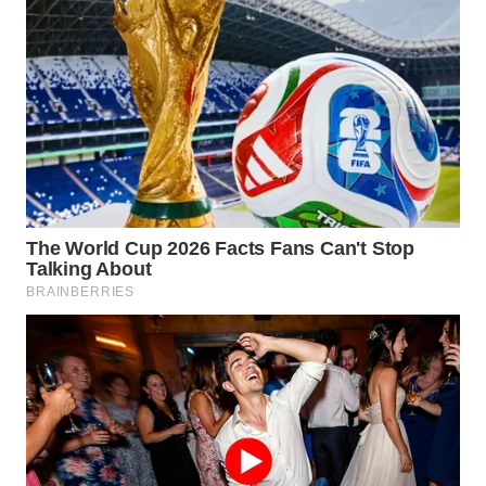
WAHANA
LISTRIK
WAHANA
TRAVEL
WAHANA
TV
WAHANANEWS
ID
WAHANANEWS
CO ID
WAHANANEWS
NET