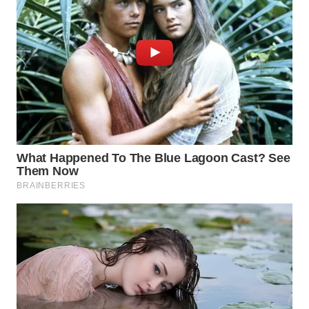
WN
TAPANULI
TENGAH
WN DELI
SERDANG
WN
TEBING
TINGGI
WN
PAKPAK
WN
KARAWANG
WN
BEKASI