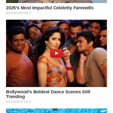
WN
SUMEDANG
WN
CIANJUR
WN
KEPULAUAN
SERIBU
WN
TANGERANG
WN
BINJAI
WN
CIREBON