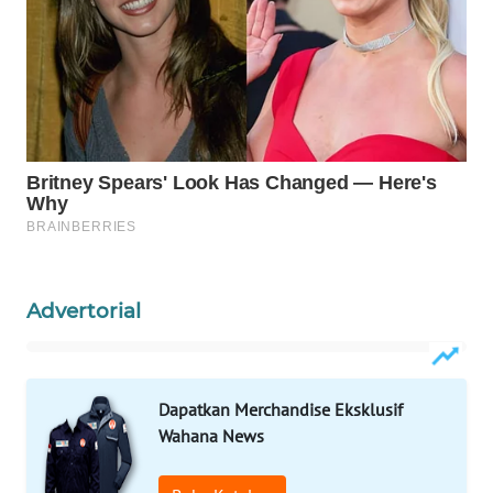
PORTAL
KONSUMEN
FORWAMKI
ALPERKLINAS
FORJASIDA
TAMBANG
Advertorial
NEWS
SITUNGIR
NEWS
Dapatkan Merchandise Eksklusif
Wahana News
SIDIKALANG
NEWS