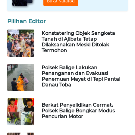
Buka Katalog
SIBARAGAS
NEWS
Pilihan Editor
Konstatering Objek Sengketa
METRO
Tanah di Ajibata Tetap
SIANTAR
Dilaksanakan Meski Ditolak
NEWS
Termohon
METRO
Polsek Balige Lakukan
MEDAN
Penanganan dan Evakuasi
NEWS
Penemuan Mayat di Tepi Pantai
Danau Toba
METRO
JAKARTA
Berkat Penyelidikan Cermat,
NEWS
Polsek Balige Bongkar Modus
Pencurian Motor
KRT
NEWS