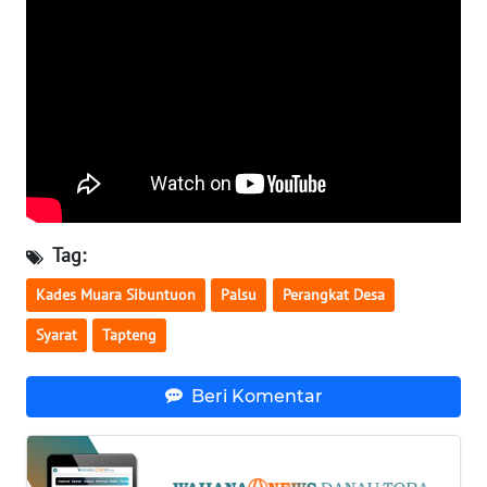
WN
KALTARA
WN
KALSEL
WN
KALTIM
Tag:
WN
Kades Muara Sibuntuon
Palsu
Perangkat Desa
SULSEL
Syarat
Tapteng
WN
GORONTALO
Beri Komentar
WN
SULUT