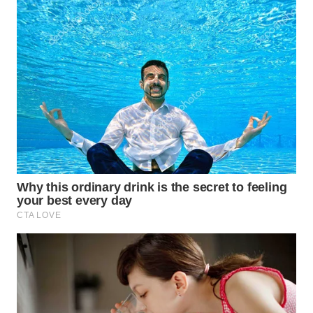
WN
INDRAMAYU
WN
KUNINGAN
WN
MAJALENGKA
WN
SUBANG
WN
SUKABUMI
WN
PURWAKARTA