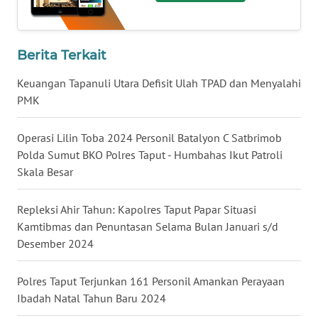
WN
MALUKU
Berita Terkait
WN
Keuangan Tapanuli Utara Defisit Ulah TPAD dan Menyalahi
MALUT
PMK
WN
Operasi Lilin Toba 2024 Personil Batalyon C Satbrimob
DAIRI
Polda Sumut BKO Polres Taput - Humbahas Ikut Patroli
Skala Besar
WN
DANAU
Repleksi Ahir Tahun: Kapolres Taput Papar Situasi
TOBA
Kamtibmas dan Penuntasan Selama Bulan Januari s/d
Desember 2024
WN
NIAS
Polres Taput Terjunkan 161 Personil Amankan Perayaan
Ibadah Natal Tahun Baru 2024
WN
LANGKAT