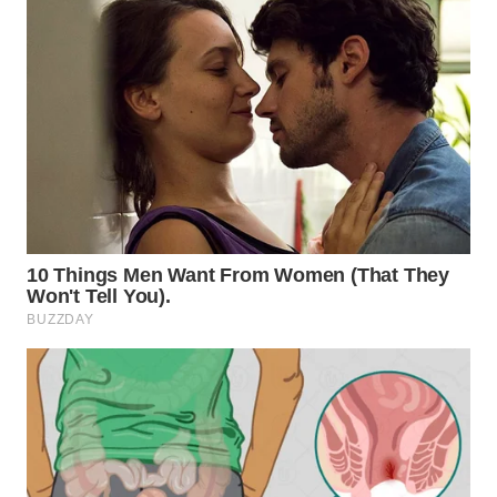
WN
PRIANGAN
TIMUR
WN
SEMARANG
WN
SOLO
WN
BOROBUDUR
WN
MADURA
WN
SURABAYA