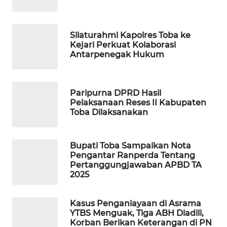
PORTAL
KONSUMEN
Silaturahmi Kapolres Toba ke
Kejari Perkuat Kolaborasi
Antarpenegak Hukum
FORWAMKI
ALPERKLINAS
Paripurna DPRD Hasil
Pelaksanaan Reses II Kabupaten
FORJASIDA
Toba Dilaksanakan
TAMBANG
Bupati Toba Sampaikan Nota
NEWS
Pengantar Ranperda Tentang
Pertanggungjawaban APBD TA
SITUNGIR
2025
NEWS
Kasus Penganiayaan di Asrama
SIDIKALANG
YTBS Menguak, Tiga ABH Diadili,
NEWS
Korban Berikan Keterangan di PN