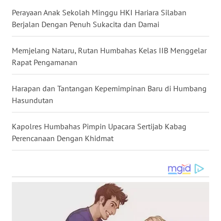
Perayaan Anak Sekolah Minggu HKI Hariara Silaban
Berjalan Dengan Penuh Sukacita dan Damai
WN
TAPANULI
SELATAN
Memjelang Nataru, Rutan Humbahas Kelas IIB Menggelar
Rapat Pengamanan
WN
TANJUNG
Harapan dan Tantangan Kepemimpinan Baru di Humbang
LESUNG
Hasundutan
WN
Kapolres Humbahas Pimpin Upacara Sertijab Kabag
KARO
Perencanaan Dengan Khidmat
WN
SIMALUNGUN
WN
LABUHANBATU