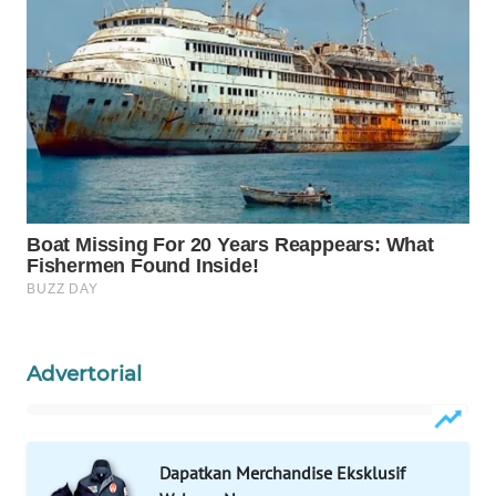
WAHANA
DESA
WISATA
LAPAK
WAHANA
Wahana
Network
KONSUMEN
LISTRIK
Advertorial
MASYARAKAT
KELISTRIKAN
WALINKI
Dapatkan Merchandise Eksklusif
ID