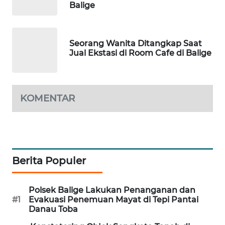
Balige
SIBARAGAS
NEWS
Seorang Wanita Ditangkap Saat
Jual Ekstasi di Room Cafe di Balige
METRO
SIANTAR
NEWS
KOMENTAR
METRO
MEDAN
NEWS
METRO
Berita Populer
JAKARTA
NEWS
Polsek Balige Lakukan Penanganan dan
#1
Evakuasi Penemuan Mayat di Tepi Pantai
KRT
Danau Toba
NEWS