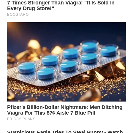
WN
SUMEDANG
WN
CIANJUR
WN
KEPULAUAN
SERIBU
WN
TANGERANG
WN
BINJAI
WN
CIREBON