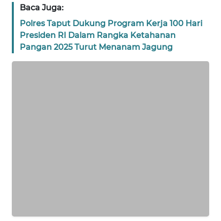
Baca Juga:
WN
Polres Taput Dukung Program Kerja 100 Hari
BANTEN
Presiden RI Dalam Rangka Ketahanan
Pangan 2025 Turut Menanam Jagung
WN
NTT
WN
KEPRI
WN
PAPUA
WN
PAPUA
BARAT
WN
RIAU