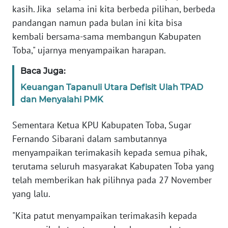
kasih. Jika selama ini kita berbeda pilihan, berbeda
pandangan namun pada bulan ini kita bisa
WN
BABEL
kembali bersama-sama membangun Kabupaten
Toba," ujarnya menyampaikan harapan.
WN
Baca Juga:
SUMBAR
Keuangan Tapanuli Utara Defisit Ulah TPAD
WN
dan Menyalahi PMK
SUMSEL
Sementara Ketua KPU Kabupaten Toba, Sugar
WN
Fernando Sibarani dalam sambutannya
BENGKULU
menyampaikan terimakasih kepada semua pihak,
terutama seluruh masyarakat Kabupaten Toba yang
WN
telah memberikan hak pilihnya pada 27 November
LAMPUNG
yang lalu.
WN
"Kita patut menyampaikan terimakasih kepada
JATENG