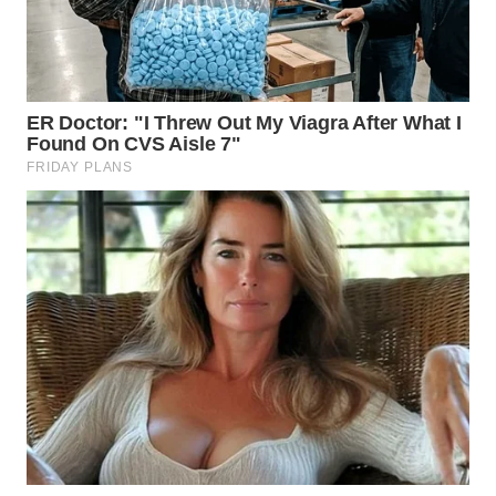
WN
BOGOR
WN
DEPOK
WN
TAPANULI
UTARA
WN
SAMOSIR
WN
PADANG
LAWAS