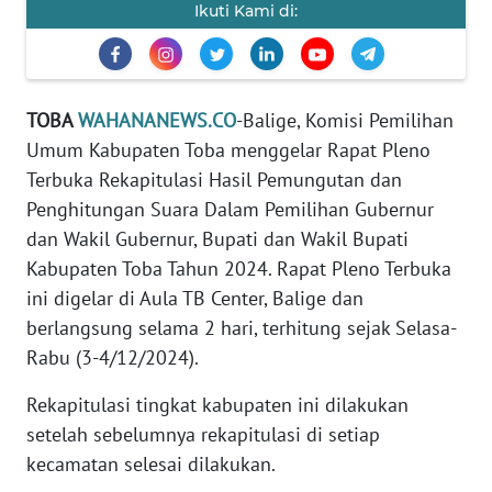
REDAKSI
Ikuti Kami di:
KARIR
TOBA
WAHANANEWS.CO
-Balige, Komisi Pemilihan
DISCLAIMER
Umum Kabupaten Toba menggelar Rapat Pleno
Terbuka Rekapitulasi Hasil Pemungutan dan
Wahana
News
Penghitungan Suara Dalam Pemilihan Gubernur
Regional
dan Wakil Gubernur, Bupati dan Wakil Bupati
Kabupaten Toba Tahun 2024. Rapat Pleno Terbuka
WN
ini digelar di Aula TB Center, Balige dan
SUMUT
berlangsung selama 2 hari, terhitung sejak Selasa-
Rabu (3-4/12/2024).
WN
JAKARTA
Rekapitulasi tingkat kabupaten ini dilakukan
setelah sebelumnya rekapitulasi di setiap
WN
kecamatan selesai dilakukan.
JABAR