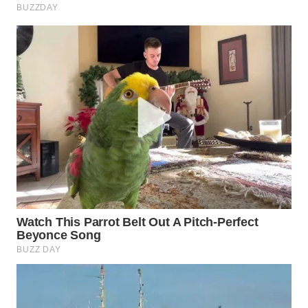
WAHANA
SPORT
WAHANA
UMKM
WAHANA
SELEB
WAHANA
PERSONA
WAHANA
OTOMOTIF
WAHANA
HEALTH