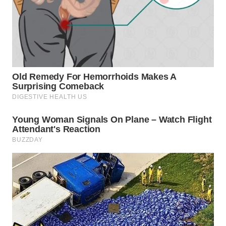
WN
NATUNA
WN
BINTAN
WN
MANDALIKA
WN
LIKUPANG
WN
LABUANBAJO
WN
BORNEO