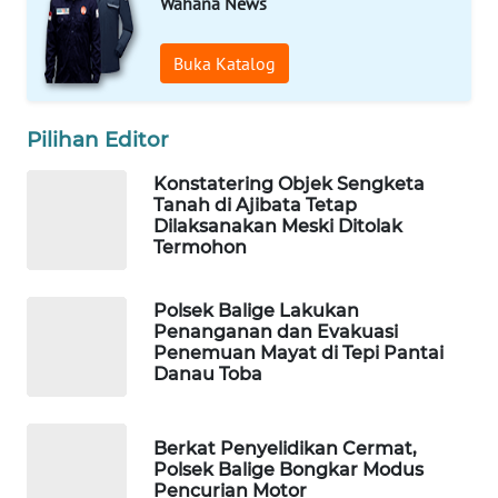
Wahana News
MAWAKA
Buka Katalog
ID
Pilihan Editor
MARTABAT
NET
Konstatering Objek Sengketa
Tanah di Ajibata Tetap
PLN
Dilaksanakan Meski Ditolak
WATCH
Termohon
MKLI
Polsek Balige Lakukan
Penanganan dan Evakuasi
Penemuan Mayat di Tepi Pantai
LPKKI
Danau Toba
LKKI
Berkat Penyelidikan Cermat,
Polsek Balige Bongkar Modus
KOPEKLIN
Pencurian Motor