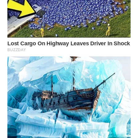
Wahana
Media
Group
WAHANA
NEWS
WAHANA
TANI
WAHANA
ADVOKAT
WAHANA
INFRASTRUKTUR
WAHANA
KONSUMEN