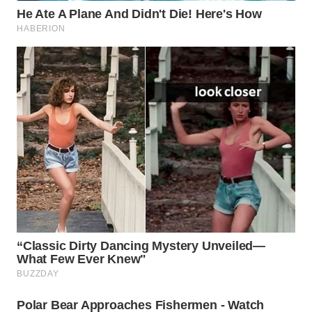
WAHANA
LISTRIK
WAHANA
TRAVEL
WAHANA
TV
WAHANANEWS
ID
WAHANANEWS
CO ID
WAHANANEWS
NET