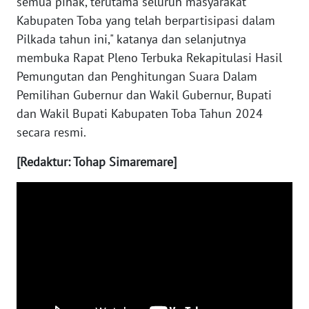
semua pihak, terutama seluruh masyarakat
Kabupaten Toba yang telah berpartisipasi dalam
WN
Pilkada tahun ini," katanya dan selanjutnya
NUSANTARA
membuka Rapat Pleno Terbuka Rekapitulasi Hasil
Pemungutan dan Penghitungan Suara Dalam
WN
Pemilihan Gubernur dan Wakil Gubernur, Bupati
JOGJA
dan Wakil Bupati Kabupaten Toba Tahun 2024
WN
secara resmi.
JATIM
[Redaktur: Tohap Simaremare]
WN
BALI
WN
KALBAR
WN
KALTENG