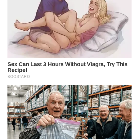
WN
TAPANULI
TENGAH
WN DELI
SERDANG
WN
TEBING
TINGGI
WN
PAKPAK
WN
KARAWANG
WN
BEKASI