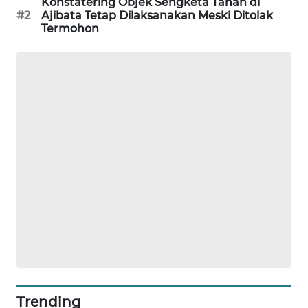
Konstatering Objek Sengketa Tanah di
#2
Ajibata Tetap Dilaksanakan Meski Ditolak
KARING
Termohon
NEWS
JURNAL
MARITIM
HUMBANG
NEWS
GARONGGANG
NEWS
FISUELRI
ID
ENERGI
NEWS
Trending