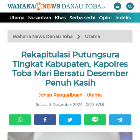
Utama
Nusantara
Khas
Serba-serbi
Opini
Indeks
WAHANA
Tutup
TV
Wahana News Danau Toba
Utama
UTAMA
Rekapitulasi Putungsura
Tingkat Kabupaten, Kapolres
NUSANTARA
Toba Mari Bersatu Desember
Penuh Kasih
KHAS
Johan Pangaribuan - Utama
Selasa, 3 Desember 2024 - 15:23 WIB
SERBA-
SERBI
OPINI