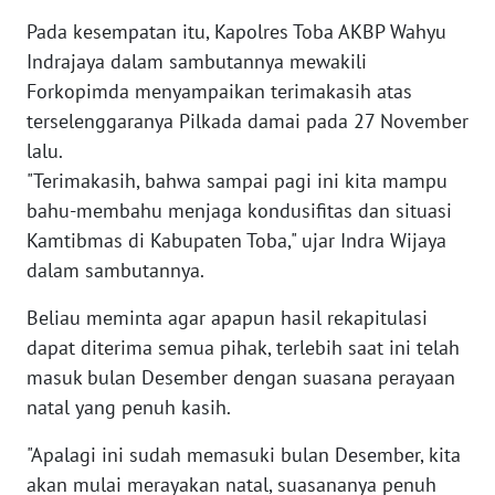
Pada kesempatan itu, Kapolres Toba AKBP Wahyu
WN
Indrajaya dalam sambutannya mewakili
SERAMBI
Forkopimda menyampaikan terimakasih atas
terselenggaranya Pilkada damai pada 27 November
WN
lalu.
JAMBI
"Terimakasih, bahwa sampai pagi ini kita mampu
bahu-membahu menjaga kondusifitas dan situasi
WN
Kamtibmas di Kabupaten Toba," ujar Indra Wijaya
SULTRA
dalam sambutannya.
WN
Beliau meminta agar apapun hasil rekapitulasi
NTB
dapat diterima semua pihak, terlebih saat ini telah
masuk bulan Desember dengan suasana perayaan
WN
SULTENG
natal yang penuh kasih.
"Apalagi ini sudah memasuki bulan Desember, kita
WN
akan mulai merayakan natal, suasananya penuh
SULBAR