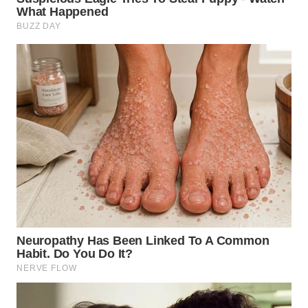
WN
INDRAMAYU
WN
KUNINGAN
WN
MAJALENGKA
WN
SUBANG
WN
SUKABUMI
WN
PURWAKARTA