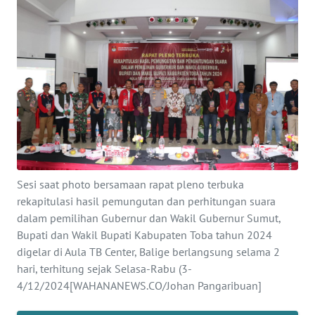
Informasi
INDEKS
BERITA
KONTAK
KAMI
INFO
IKLAN
Sesi saat photo bersamaan rapat pleno terbuka
rekapitulasi hasil pemungutan dan perhitungan suara
TENTANG
dalam pemilihan Gubernur dan Wakil Gubernur Sumut,
KAMI
Bupati dan Wakil Bupati Kabupaten Toba tahun 2024
digelar di Aula TB Center, Balige berlangsung selama 2
PEDOMAN
hari, terhitung sejak Selasa-Rabu (3-
MEDIA
SIBER
4/12/2024[WAHANANEWS.CO/Johan Pangaribuan]