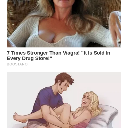
WN
BOGOR
WN
DEPOK
WN
TAPANULI
UTARA
WN
SAMOSIR
WN
PADANG
LAWAS