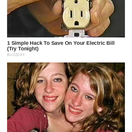
WN
NATUNA
WN
BINTAN
WN
MANDALIKA
WN
LIKUPANG
WN
LABUANBAJO
WN
BORNEO