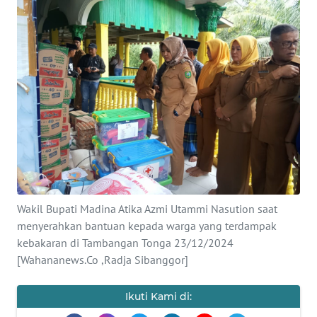
Informasi
INDEKS
BERITA
KONTAK
KAMI
INFO
IKLAN
TENTANG
Wakil Bupati Madina Atika Azmi Utammi Nasution saat
KAMI
menyerahkan bantuan kepada warga yang terdampak
kebakaran di Tambangan Tonga 23/12/2024
PEDOMAN
[Wahananews.Co ,Radja Sibanggor]
MEDIA
SIBER
Ikuti Kami di: