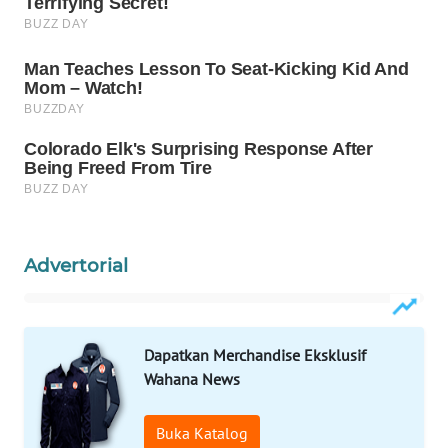
WAHANA
SPORT
WAHANA
UMKM
WAHANA
SELEB
WAHANA
Advertorial
PERSONA
WAHANA
Dapatkan Merchandise Eksklusif
OTOMOTIF
Wahana News
WAHANA
HEALTH
Buka Katalog