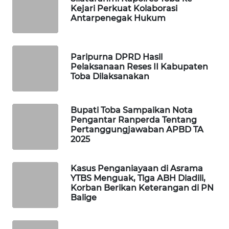
Kejari Perkuat Kolaborasi
Antarpenegak Hukum
MAWAKA
ID
Paripurna DPRD Hasil
MARTABAT
Pelaksanaan Reses II Kabupaten
NET
Toba Dilaksanakan
PLN
Bupati Toba Sampaikan Nota
WATCH
Pengantar Ranperda Tentang
Pertanggungjawaban APBD TA
MKLI
2025
LPKKI
Kasus Penganiayaan di Asrama
YTBS Menguak, Tiga ABH Diadili,
Korban Berikan Keterangan di PN
LKKI
Balige
KOPEKLIN