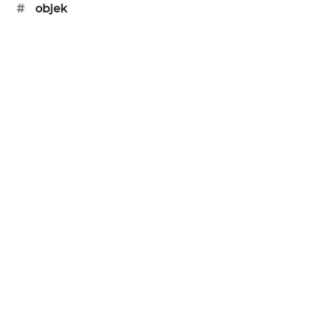
#
objek
KARING
NEWS
JURNAL
MARITIM
HUMBANG
NEWS
GARONGGANG
NEWS
FISUELRI
ID
ENERGI
NEWS