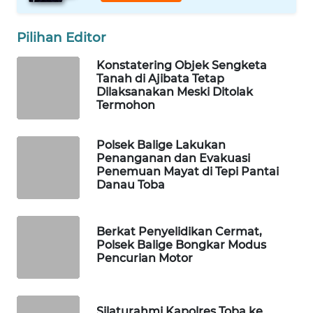
WAHANA
Pilihan Editor
DESA
WISATA
Konstatering Objek Sengketa
Tanah di Ajibata Tetap
Dilaksanakan Meski Ditolak
LAPAK
Termohon
WAHANA
Wahana
Polsek Balige Lakukan
Network
Penanganan dan Evakuasi
Penemuan Mayat di Tepi Pantai
Danau Toba
KONSUMEN
LISTRIK
Berkat Penyelidikan Cermat,
Polsek Balige Bongkar Modus
MASYARAKAT
Pencurian Motor
KELISTRIKAN
WALINKI
Silaturahmi Kapolres Toba ke
ID