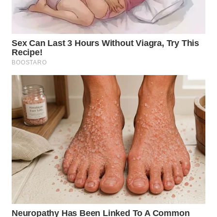
WN
SUMEDANG
WN
CIANJUR
WN
KEPULAUAN
SERIBU
WN
TANGERANG
WN
BINJAI
WN
CIREBON