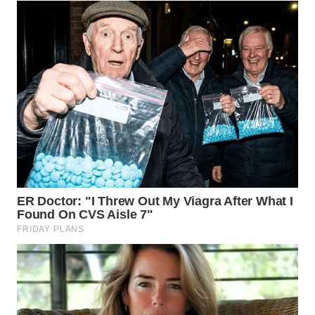
WN
TAPANULI
TENGAH
WN DELI
SERDANG
WN
TEBING
TINGGI
WN
PAKPAK
WN
KARAWANG
WN
BEKASI