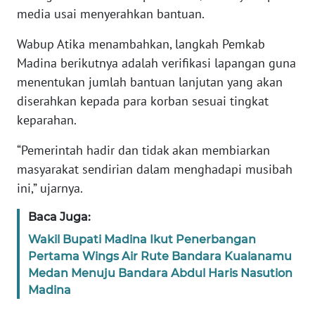
media usai menyerahkan bantuan.
WN
Wabup Atika menambahkan, langkah Pemkab
SERAMBI
Madina berikutnya adalah verifikasi lapangan guna
menentukan jumlah bantuan lanjutan yang akan
WN
diserahkan kepada para korban sesuai tingkat
JAMBI
keparahan.
WN
“Pemerintah hadir dan tidak akan membiarkan
SULTRA
masyarakat sendirian dalam menghadapi musibah
ini,” ujarnya.
WN
NTB
Baca Juga:
Wakil Bupati Madina Ikut Penerbangan
WN
Pertama Wings Air Rute Bandara Kualanamu
SULTENG
Medan Menuju Bandara Abdul Haris Nasution
Madina
WN
SULBAR