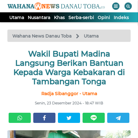
Utama
Nusantara
Khas
Serba-serbi
Opini
Indeks
WAHANA
Tutup
TV
Wahana News Danau Toba
Utama
UTAMA
Wakil Bupati Madina
Langsung Berikan Bantuan
NUSANTARA
Kepada Warga Kebakaran di
Tambangan Tonga
KHAS
Radja Sibanggor - Utama
Senin, 23 Desember 2024 - 18:47 WIB
SERBA-
SERBI
OPINI