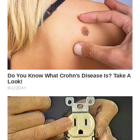
WN
PRIANGAN
TIMUR
WN
SEMARANG
WN
SOLO
WN
BOROBUDUR
WN
MADURA
WN
SURABAYA