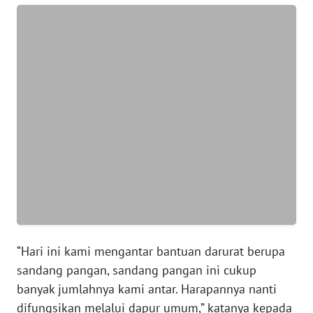
WN
BANTEN
WN
NTT
WN
KEPRI
WN
PAPUA
WN
PAPUA
“Hari ini kami mengantar bantuan darurat berupa
BARAT
sandang pangan, sandang pangan ini cukup
banyak jumlahnya kami antar. Harapannya nanti
WN
difungsikan melalui dapur umum,” katanya kepada
RIAU