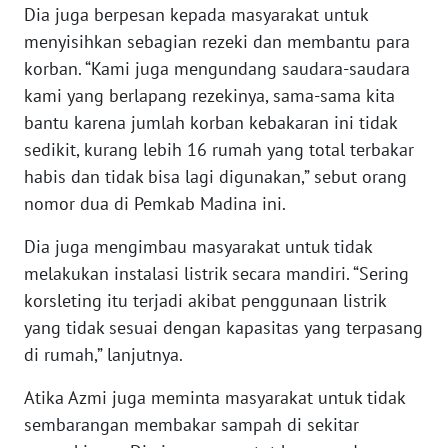
Dia juga berpesan kepada masyarakat untuk
menyisihkan sebagian rezeki dan membantu para
WN
BABEL
korban. “Kami juga mengundang saudara-saudara
kami yang berlapang rezekinya, sama-sama kita
WN
bantu karena jumlah korban kebakaran ini tidak
SUMBAR
sedikit, kurang lebih 16 rumah yang total terbakar
habis dan tidak bisa lagi digunakan,” sebut orang
WN
nomor dua di Pemkab Madina ini.
SUMSEL
Dia juga mengimbau masyarakat untuk tidak
WN
melakukan instalasi listrik secara mandiri. “Sering
BENGKULU
korsleting itu terjadi akibat penggunaan listrik
yang tidak sesuai dengan kapasitas yang terpasang
WN
di rumah,” lanjutnya.
LAMPUNG
Atika Azmi juga meminta masyarakat untuk tidak
WN
sembarangan membakar sampah di sekitar
JATENG