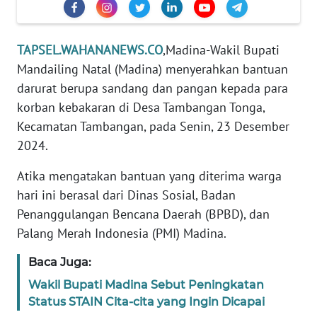
REDAKSI
KARIR
TAPSEL.WAHANANEWS.CO
,Madina-Wakil Bupati
Mandailing Natal (Madina) menyerahkan bantuan
DISCLAIMER
darurat berupa sandang dan pangan kepada para
korban kebakaran di Desa Tambangan Tonga,
Wahana
Kecamatan Tambangan, pada Senin, 23 Desember
News
2024.
Regional
Atika mengatakan bantuan yang diterima warga
WN
hari ini berasal dari Dinas Sosial, Badan
SUMUT
Penanggulangan Bencana Daerah (BPBD), dan
Palang Merah Indonesia (PMI) Madina.
WN
JAKARTA
Baca Juga:
Wakil Bupati Madina Sebut Peningkatan
WN
Status STAIN Cita-cita yang Ingin Dicapai
JABAR