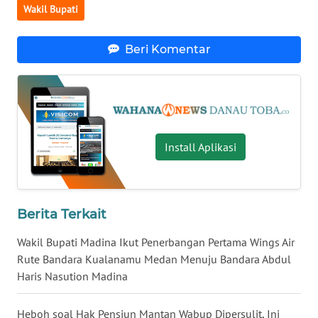
Wakil Bupati
WN
KALTARA
Beri Komentar
WN
KALSEL
WN
KALTIM
Install Aplikasi
WN
SULSEL
Berita Terkait
WN
Wakil Bupati Madina Ikut Penerbangan Pertama Wings Air
GORONTALO
Rute Bandara Kualanamu Medan Menuju Bandara Abdul
Haris Nasution Madina
WN
SULUT
Heboh soal Hak Pensiun Mantan Wabup Dipersulit, Ini