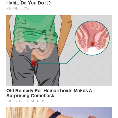
WN
INDRAMAYU
WN
KUNINGAN
WN
MAJALENGKA
WN
SUBANG
WN
SUKABUMI
WN
PURWAKARTA