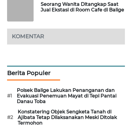
Seorang Wanita Ditangkap Saat
Jual Ekstasi di Room Cafe di Balige
PORTAL
KONSUMEN
FORWAMKI
KOMENTAR
ALPERKLINAS
FORJASIDA
Berita Populer
TAMBANG
NEWS
Polsek Balige Lakukan Penanganan dan
#1
Evakuasi Penemuan Mayat di Tepi Pantai
SITUNGIR
Danau Toba
NEWS
Konstatering Objek Sengketa Tanah di
#2
Ajibata Tetap Dilaksanakan Meski Ditolak
SIDIKALANG
Termohon
NEWS