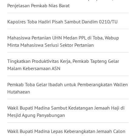
Penjelasan Pemkab Nias Barat
WN
MALUKU
Kapolres Toba Hadiri Pisah Sambut Dandim 0210/TU
WN
Mahasiswa Pertanian UHN Medan PPL di Toba, Wabup
MALUT
Minta Mahasiswa Seriusi Sektor Pertanian
WN
Tingkatkan Produktivitas Kerja, Pemkab Tapteng Gelar
DAIRI
Malam Kebersamaan ASN
WN
DANAU
Pemkab Toba Gelar Ibadah untuk Pemberangkatan Wallen
TOBA
Hutahaean
WN
Wakil Bupati Madina Sambut Kedatangan Jemaah Haji di
NIAS
Mesjid Agung Panyabungan
WN
Wakil Bupati Madina Lepas Keberangkatan Jemaah Calon
LANGKAT