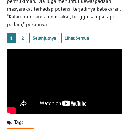
permukiman. Dia juga menuntut kewaspadaan
masyarakat terhadap potensi terjadinya kebakaran.
WN
“Kalau pun harus membakar, tunggu sampai api
NUSANTARA
padam,” pesannya.
WN
1
2
Selanjutnya
Lihat Semua
JOGJA
WN
JATIM
WN
BALI
WN
KALBAR
WN
Tag:
KALTENG