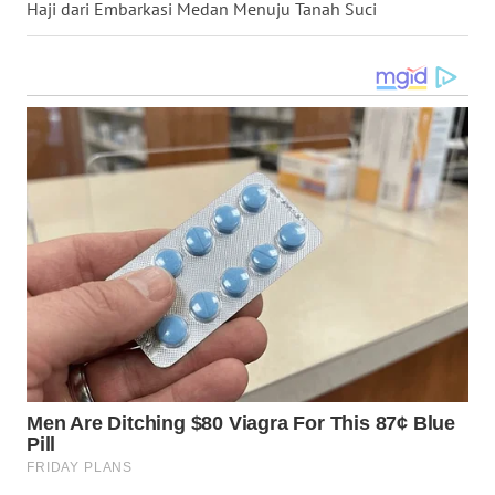
Haji dari Embarkasi Medan Menuju Tanah Suci
WN
TAPANULI
SELATAN
WN
TANJUNG
LESUNG
WN
KARO
WN
SIMALUNGUN
WN
LABUHANBATU