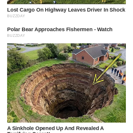
WAHANA
LISTRIK
WAHANA
TRAVEL
WAHANA
TV
WAHANANEWS
ID
WAHANANEWS
CO ID
WAHANANEWS
NET