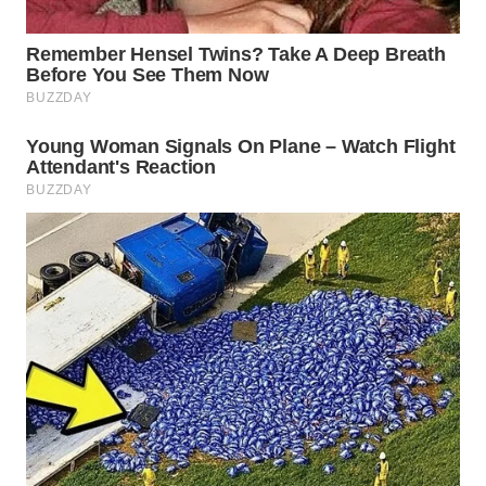
Wahana
Media
Group
WAHANA
NEWS
WAHANA
TANI
WAHANA
ADVOKAT
WAHANA
INFRASTRUKTUR
WAHANA
KONSUMEN