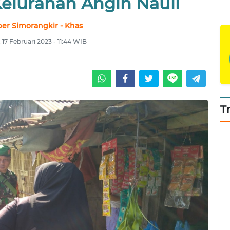
elurahan Angin Nauli
er Simorangkir - Khas
 17 Februari 2023 - 11:44 WIB
T