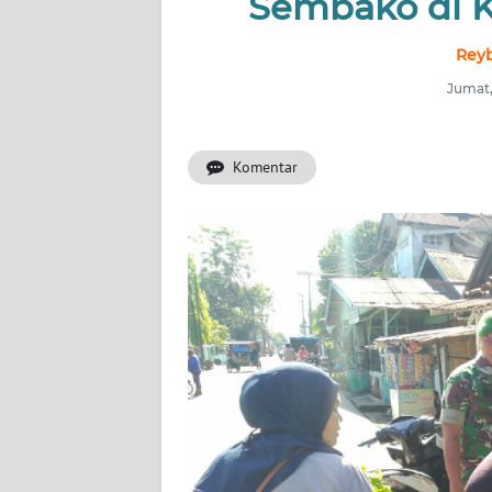
Sembako di K
INDEKS
Reyb
BERITA
Jumat,
KONTAK
KAMI
Komentar
INFO
IKLAN
TENTANG
KAMI
PEDOMAN
MEDIA
SIBER
REDAKSI