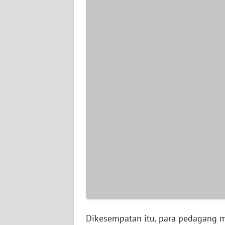
WN
SERAMBI
WN
JAMBI
WN
SULTRA
WN
NTB
WN
SULTENG
WN
SULBAR
Dikesempatan itu, para pedagang m