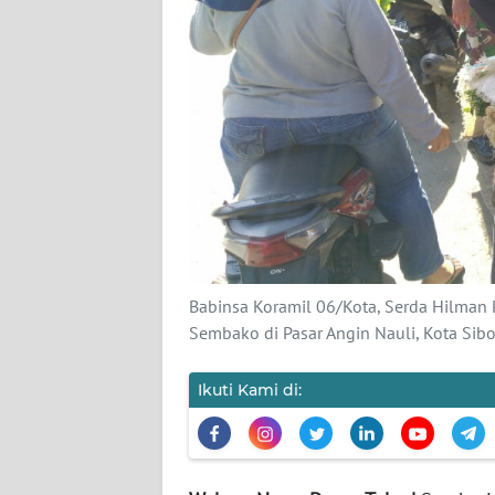
KARIR
DISCLAIMER
Wahana
News
Regional
WN
SUMUT
Babinsa Koramil 06/Kota, Serda Hilman
Sembako di Pasar Angin Nauli, Kota Sibo
WN
JAKARTA
Ikuti Kami di:
WN
JABAR