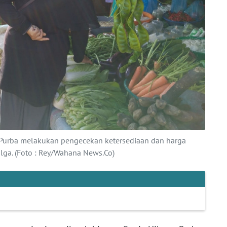
 Purba melakukan pengecekan ketersediaan dan harga
lga. (Foto : Rey/Wahana News.Co)