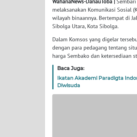
WahanaNews-DanauToba |
Sembari 
WN
BANTEN
melaksanakan Komunikasi Sosial (
wilayah binaannya. Bertempat di Ja
WN
Sibolga Utara, Kota Sibolga.
NTT
Dalam Komsos yang digelar tersebu
dengan para pedagang tentang sit
WN
KEPRI
harga Sembako dan ketersediaan st
Baca Juga:
WN
PAPUA
Ikatan Akademi Paradigta Indon
Diwisuda
WN
PAPUA
BARAT
WN
RIAU