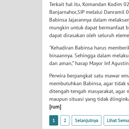
Terkait hal itu, Komandan Kodim 02
WN
NUSANTARA
Banjarnahor,SIP melalui Danramil 
Babinsa Jajarannya dalam melaksa
WN
mungkin untuk dapat bermanfaat ba
JOGJA
dapat dirasakan oleh seluruh elem
"Kehadiran Babinsa harus memberi
WN
JATIM
binaannya. Sehingga dalam melakuk
dan aman,” harap Mayor Inf Agustin
WN
BALI
Perwira berpangkat satu mawar em
membutuhkan Babinsa, agar tidak s
WN
ditengah-tengah masyarakat, agar 
KALBAR
maupun situasi yang tidak diingink
[rum]
WN
KALTENG
1
2
Selanjutnya
Lihat Sem