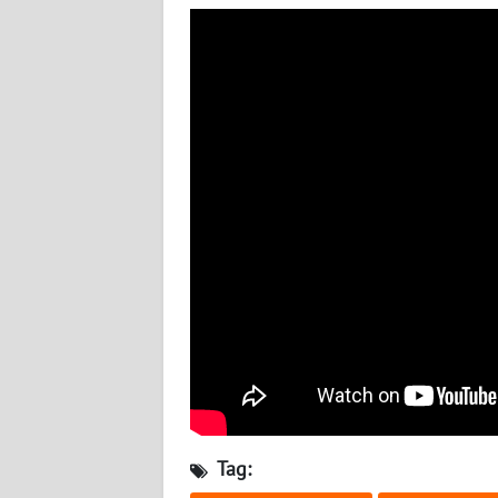
WN
KALTARA
WN
KALSEL
WN
KALTIM
WN
SULSEL
WN
GORONTALO
WN
SULUT
Tag: