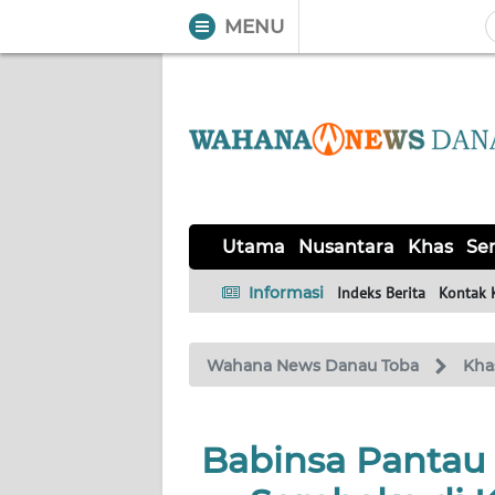
MENU
WAHANA
Tutup
TV
UTAMA
NUSANTARA
Utama
Nusantara
Khas
Ser
KHAS
Informasi
Indeks Berita
Kontak 
SERBA-
Wahana News Danau Toba
Kha
SERBI
OPINI
Babinsa Pantau
Informasi