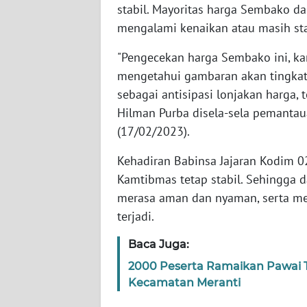
stabil. Mayoritas harga Sembako d
WN
mengalami kenaikan atau masih sta
BABEL
"Pengecekan harga Sembako ini, kam
WN
mengetahui gambaran akan tingka
SUMBAR
sebagai antisipasi lonjakan harga,
Hilman Purba disela-sela pemantaua
WN
(17/02/2023).
SUMSEL
Kehadiran Babinsa Jajaran Kodim 02
WN
Kamtibmas tetap stabil. Sehingga d
BENGKULU
merasa aman dan nyaman, serta mem
terjadi.
WN
LAMPUNG
Baca Juga:
2000 Peserta Ramaikan Pawai Ta
WN
JATENG
Kecamatan Meranti