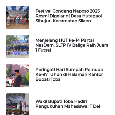
PORTAL
Festival Gondang Naposo 2025
KONSUMEN
Resmi Digelar di Desa Hutagaol
Sihujur, Kecamatan Silaen
FORWAMKI
Menjelang HUT ke-14 Partai
ALPERKLINAS
NasDem, SLTP IV Balige Raih Juara
1 Futsal
FORJASIDA
TAMBANG
Peringati Hari Sumpah Pemuda
NEWS
Ke-97 Tahun di Halaman Kantor
Bupati Toba
SITUNGIR
NEWS
Wakil Bupati Toba Hadiri
Pengukuhan Mahasiswa IT Del
SIDIKALANG
NEWS