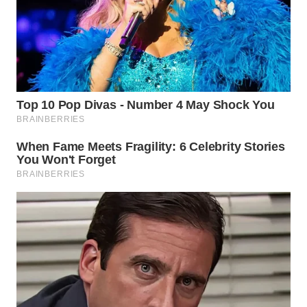
WN
TAPANULI
TENGAH
WN DELI
SERDANG
WN
TEBING
TINGGI
WN
PAKPAK
WN
KARAWANG
WN
BEKASI