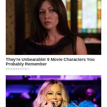
WN
TAPANULI
SELATAN
WN
TANJUNG
LESUNG
WN
KARO
WN
SIMALUNGUN
WN
LABUHANBATU