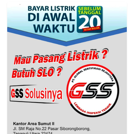
WN
BANTEN
WN
NTT
WN
KEPRI
WN
PAPUA
WN
PAPUA
BARAT
WN
RIAU