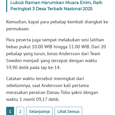
Lubuk Raman Harumkan Muara Enim, Raih
Peringkat 3 Desa Terbaik Nasional 2025
WN
BABEL
Kemudian, kapal para pebalap kembali diangkat ke
permukaan.
WN
SUMBAR
Para peserta juga sempat melakukan sesi latihan
bebas pukul 10.00 WIB hingga 11.00 WIB. Dari 20
WN
pebalap yang turun, Jonas Andersson dari Team
SUMSEL
Sweden menjadi yang tercepat dengan waktu
59,90 detik pada lap ke-14.
WN
BENGKULU
Catatan waktu tersebut meningkat dari
sebelumnya, saat Andersson kali pertama
WN
merasakan perairan Danau Toba yakni dengan
LAMPUNG
waktu 1 menit 09,17 detik.
WN
1
2
Selanjutnya
Lihat Semua
JATENG