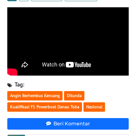
WN
NUSANTARA
WN
JOGJA
WN
JATIM
WN
Tag:
BALI
Angin Berhembus Kencang
Ditunda
WN
Kualifikasi F1 Powerboat Danau Toba
Nasional
KALBAR
Beri Komentar
WN
KALTENG