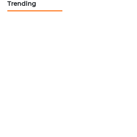
Trending
KARING
NEWS
JURNAL
MARITIM
HUMBANG
NEWS
GARONGGANG
NEWS
FISUELRI
ID
ENERGI
NEWS