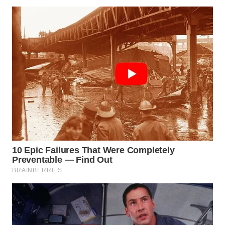
WAHANA
LISTRIK
WAHANA
TRAVEL
WAHANA
TV
WAHANANEWS
ID
WAHANANEWS
CO ID
WAHANANEWS
NET