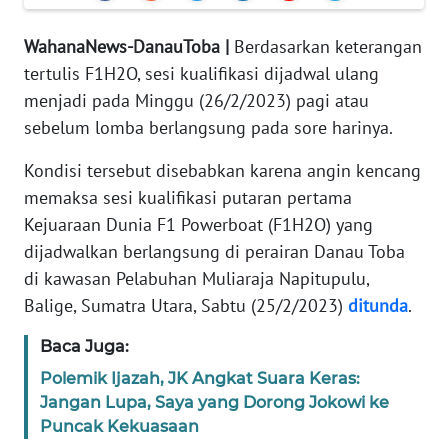
REDAKSI
WahanaNews-DanauToba |
Berdasarkan keterangan
KARIR
tertulis F1H2O, sesi kualifikasi dijadwal ulang
menjadi pada Minggu (26/2/2023) pagi atau
DISCLAIMER
sebelum lomba berlangsung pada sore harinya.
Wahana
Kondisi tersebut disebabkan karena angin kencang
News
memaksa sesi kualifikasi putaran pertama
Regional
Kejuaraan Dunia F1 Powerboat (F1H2O) yang
dijadwalkan berlangsung di perairan Danau Toba
WN
di kawasan Pelabuhan Muliaraja Napitupulu,
SUMUT
Balige, Sumatra Utara, Sabtu (25/2/2023)
ditunda
.
WN
Baca Juga:
JAKARTA
Polemik Ijazah, JK Angkat Suara Keras:
Jangan Lupa, Saya yang Dorong Jokowi ke
WN
Puncak Kekuasaan
JABAR