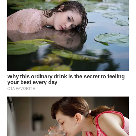
WN
INDRAMAYU
WN
KUNINGAN
WN
MAJALENGKA
WN
SUBANG
WN
SUKABUMI
WN
PURWAKARTA