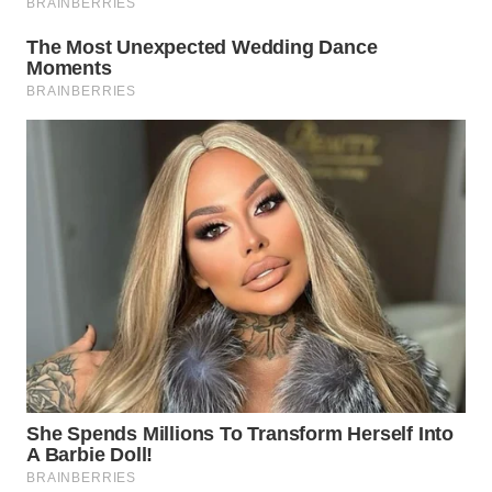
Wahana
Media
Group
WAHANA
NEWS
WAHANA
TANI
WAHANA
ADVOKAT
WAHANA
INFRASTRUKTUR
WAHANA
KONSUMEN