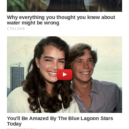
WN
NATUNA
WN
BINTAN
WN
MANDALIKA
WN
LIKUPANG
WN
LABUANBAJO
WN
BORNEO