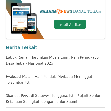
WN
KALTARA
Install Aplikasi
WN
KALSEL
WN
Berita Terkait
KALTIM
Lubuk Raman Harumkan Muara Enim, Raih Peringkat 3
Desa Terbaik Nasional 2025
WN
SULSEL
Evakuasi Malam Hari, Pendaki Merbabu Meninggal
Tersambar Petir
WN
GORONTALO
Skandal Persit di Sulawesi Tenggara: Istri Prajurit Senior
WN
Ketahuan Selingkuh dengan Junior Suami
SULUT