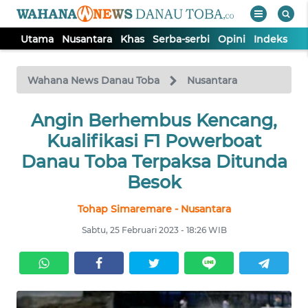
Utama
Nusantara
Khas
Serba-serbi
Opini
Indeks
WAHANA
Tutup
TV
Wahana News Danau Toba
Nusantara
UTAMA
Angin Berhembus Kencang,
Kualifikasi F1 Powerboat
NUSANTARA
Danau Toba Terpaksa Ditunda
Besok
KHAS
Tohap Simaremare - Nusantara
Sabtu, 25 Februari 2023 - 18:26 WIB
SERBA-
SERBI
OPINI