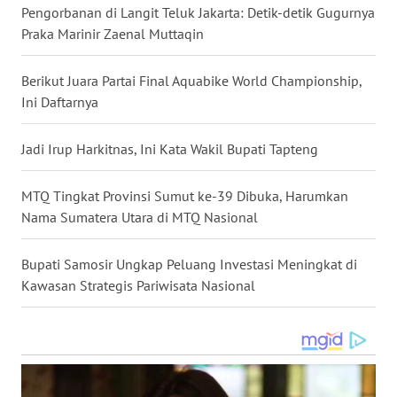
Pengorbanan di Langit Teluk Jakarta: Detik-detik Gugurnya
WN
Praka Marinir Zaenal Muttaqin
MALUKU
Berikut Juara Partai Final Aquabike World Championship,
WN
Ini Daftarnya
MALUT
Jadi Irup Harkitnas, Ini Kata Wakil Bupati Tapteng
WN
DAIRI
MTQ Tingkat Provinsi Sumut ke-39 Dibuka, Harumkan
Nama Sumatera Utara di MTQ Nasional
WN
DANAU
TOBA
Bupati Samosir Ungkap Peluang Investasi Meningkat di
Kawasan Strategis Pariwisata Nasional
WN
NIAS
WN
LANGKAT