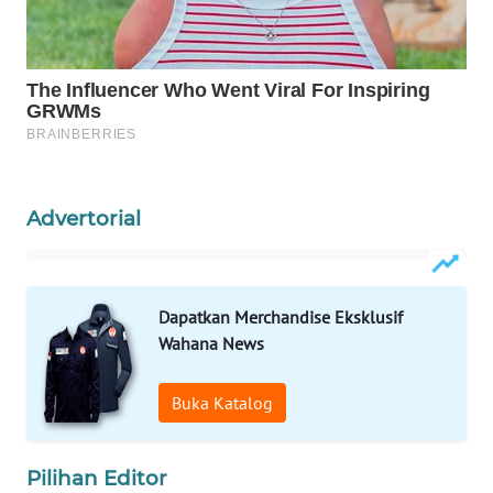
WAHANA
DESA
WISATA
LAPAK
WAHANA
Advertorial
Wahana
Network
KONSUMEN
Dapatkan Merchandise Eksklusif
LISTRIK
Wahana News
MASYARAKAT
Buka Katalog
KELISTRIKAN
WALINKI
Pilihan Editor
ID