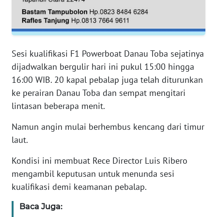
WN
SERAMBI
Sesi kualifikasi F1 Powerboat Danau Toba sejatinya
WN
dijadwalkan bergulir hari ini pukul 15:00 hingga
JAMBI
16:00 WIB. 20 kapal pebalap juga telah diturunkan
ke perairan Danau Toba dan sempat mengitari
WN
lintasan beberapa menit.
SULTRA
Namun angin mulai berhembus kencang dari timur
WN
laut.
NTB
Kondisi ini membuat Rece Director Luis Ribero
WN
mengambil keputusan untuk menunda sesi
SULTENG
kualifikasi demi keamanan pebalap.
WN
Baca Juga:
SULBAR