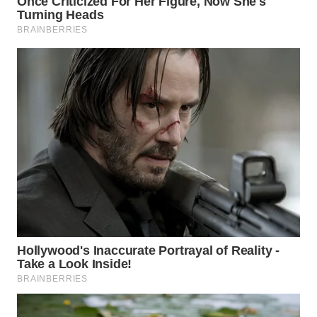
WN
SUMEDANG
WN
CIANJUR
WN
KEPULAUAN
SERIBU
WN
TANGERANG
WN
BINJAI
WN
CIREBON