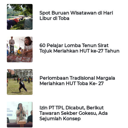
Spot Buruan Wisatawan di Hari
MAWAKA
Libur di Toba
ID
MARTABAT
NET
60 Pelajar Lomba Tenun Sirat
Tojuk Meriahkan HUT ke-27 Tahun
PLN
WATCH
MKLI
Perlombaan Tradisional Margala
Meriahkan HUT Toba Ke- 27
LPKKI
Izin PT TPL Dicabut, Berikut
LKKI
Tawaran Sekber Gokesu, Ada
Sejumlah Konsep
KOPEKLIN