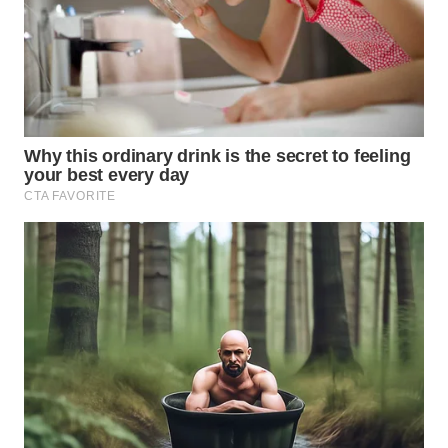
WN
PRIANGAN
TIMUR
WN
SEMARANG
WN
SOLO
WN
BOROBUDUR
WN
MADURA
WN
SURABAYA