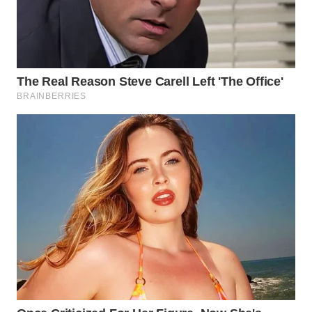
WN
BOGOR
WN
DEPOK
WN
TAPANULI
UTARA
WN
SAMOSIR
WN
PADANG
LAWAS