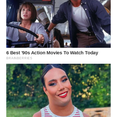
WAHANA
SPORT
WAHANA
UMKM
WAHANA
SELEB
WAHANA
PERSONA
WAHANA
OTOMOTIF
WAHANA
HEALTH