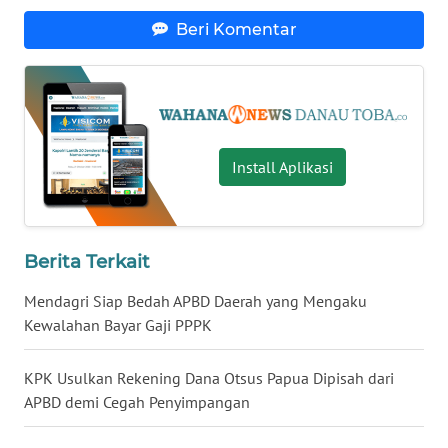
Beri Komentar
WN
MALUKU
WN
MALUT
Install Aplikasi
WN
DAIRI
WN
Berita Terkait
DANAU
TOBA
Mendagri Siap Bedah APBD Daerah yang Mengaku
Kewalahan Bayar Gaji PPPK
WN
NIAS
KPK Usulkan Rekening Dana Otsus Papua Dipisah dari
APBD demi Cegah Penyimpangan
WN
LANGKAT