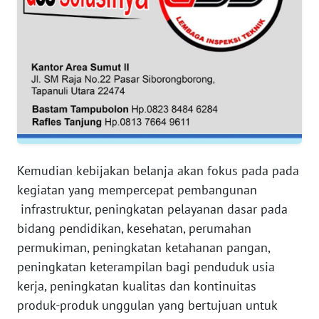
WN
SERAMBI
WN
JAMBI
WN
SULTRA
Kemudian kebijakan belanja akan fokus pada pada
kegiatan yang mempercepat pembangunan
WN
infrastruktur, peningkatan pelayanan dasar pada
NTB
bidang pendidikan, kesehatan, perumahan
WN
permukiman, peningkatan ketahanan pangan,
SULTENG
peningkatan keterampilan bagi penduduk usia
kerja, peningkatan kualitas dan kontinuitas
WN
produk-produk unggulan yang bertujuan untuk
SULBAR