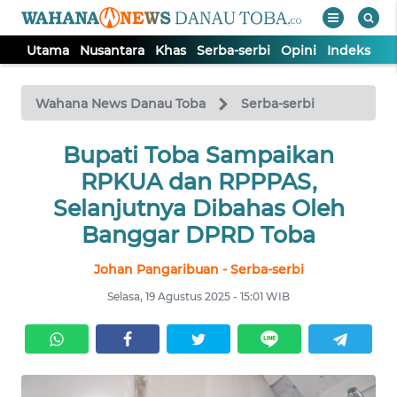
Utama
Nusantara
Khas
Serba-serbi
Opini
Indeks
WAHANA
Tutup
TV
Wahana News Danau Toba
Serba-serbi
UTAMA
Bupati Toba Sampaikan
RPKUA dan RPPPAS,
NUSANTARA
Selanjutnya Dibahas Oleh
Banggar DPRD Toba
KHAS
Johan Pangaribuan - Serba-serbi
Selasa, 19 Agustus 2025 - 15:01 WIB
SERBA-
SERBI
OPINI