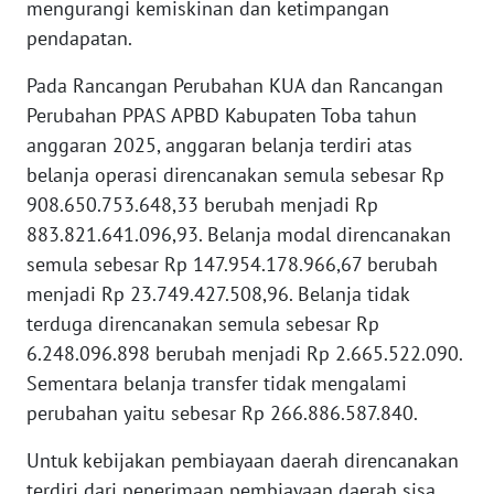
mengurangi kemiskinan dan ketimpangan
pendapatan.
WN
BABEL
Pada Rancangan Perubahan KUA dan Rancangan
Perubahan PPAS APBD Kabupaten Toba tahun
WN
anggaran 2025, anggaran belanja terdiri atas
SUMBAR
belanja operasi direncanakan semula sebesar Rp
908.650.753.648,33 berubah menjadi Rp
WN
883.821.641.096,93. Belanja modal direncanakan
SUMSEL
semula sebesar Rp 147.954.178.966,67 berubah
menjadi Rp 23.749.427.508,96. Belanja tidak
WN
BENGKULU
terduga direncanakan semula sebesar Rp
6.248.096.898 berubah menjadi Rp 2.665.522.090.
WN
Sementara belanja transfer tidak mengalami
LAMPUNG
perubahan yaitu sebesar Rp 266.886.587.840.
WN
Untuk kebijakan pembiayaan daerah direncanakan
JATENG
terdiri dari penerimaan pembiayaan daerah sisa