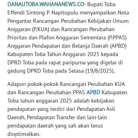
REDAKSI
DANAUTOBA.WAHANANEWS.CO
-
Bupati Toba
Effendi Sintong P. Napitupulu menyampaikan Nota
KARIR
Pengantar Rancangan Perubahan Kebijakan Umum
Anggaran (P.KUA) dan Rancangan Perubahan
DISCLAIMER
Prioritas dan Plafon Anggaran Sementara (P.PPAS)
Anggaran Pendapatan dan Belanja Daerah (APBD)
Wahana
Kabupaten Toba Tahun Anggaran 2025 kepada
News
DPRD Toba pada rapat paripurna yang digelar di
Regional
gedung DPRD Toba pada Selasa (19/8/2025).
WN
Adapun pokok-pokok Rancangan Perubahan KUA
SUMUT
dan Rancangan Perubahan PPAS
APBD
Kabupaten
Toba tahun anggaran 2025 adalah kebijakan
WN
pendapatan yang terdiri dari Pendapatan Asli
JAKARTA
Daerah, Pendapatan Transfer dan lain-lain
pendapatan daerah yang sah akan terus
WN
JABAR
dioptimalkan.