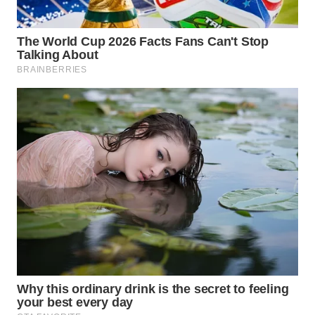
WAHANA
SPORT
WAHANA
UMKM
WAHANA
SELEB
WAHANA
PERSONA
WAHANA
OTOMOTIF
WAHANA
HEALTH