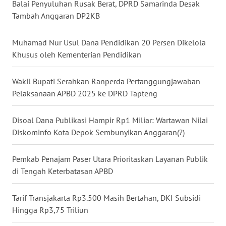
Balai Penyuluhan Rusak Berat, DPRD Samarinda Desak
Tambah Anggaran DP2KB
WN
TAPANULI
Muhamad Nur Usul Dana Pendidikan 20 Persen Dikelola
SELATAN
Khusus oleh Kementerian Pendidikan
WN
Wakil Bupati Serahkan Ranperda Pertanggungjawaban
TANJUNG
Pelaksanaan APBD 2025 ke DPRD Tapteng
LESUNG
Disoal Dana Publikasi Hampir Rp1 Miliar: Wartawan Nilai
WN
Diskominfo Kota Depok Sembunyikan Anggaran(?)
KARO
Pemkab Penajam Paser Utara Prioritaskan Layanan Publik
WN
SIMALUNGUN
di Tengah Keterbatasan APBD
WN
Tarif Transjakarta Rp3.500 Masih Bertahan, DKI Subsidi
LABUHANBATU
Hingga Rp3,75 Triliun