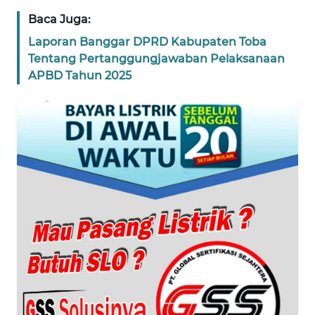
Baca Juga:
WN
BANTEN
Laporan Banggar DPRD Kabupaten Toba
Tentang Pertanggungjawaban Pelaksanaan
WN
APBD Tahun 2025
NTT
WN
KEPRI
WN
PAPUA
WN
PAPUA
BARAT
WN
RIAU