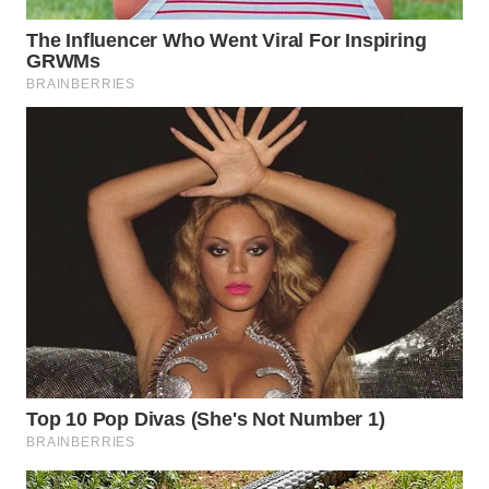
WN
PRIANGAN
TIMUR
WN
SEMARANG
WN
SOLO
WN
BOROBUDUR
WN
MADURA
WN
SURABAYA