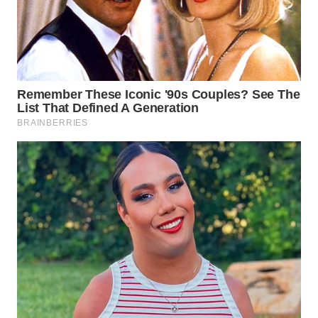
WN
INDRAMAYU
WN
KUNINGAN
WN
MAJALENGKA
WN
SUBANG
WN
SUKABUMI
WN
PURWAKARTA