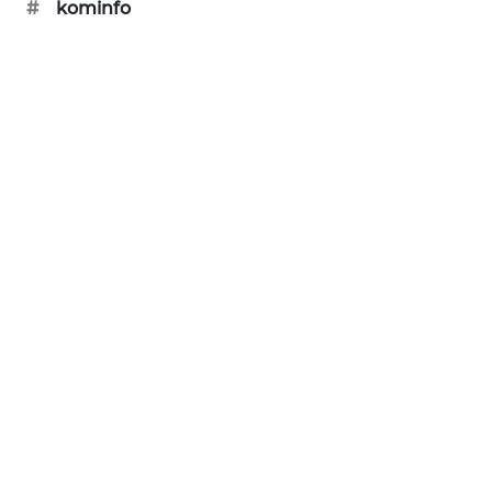
#
kominfo
SONYA
ASA
NEWS