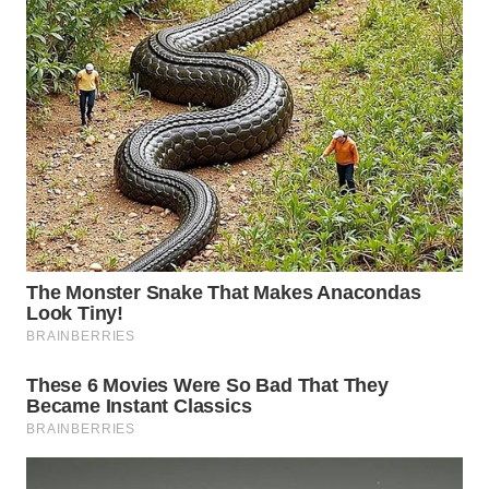
WN
NATUNA
WN
BINTAN
WN
MANDALIKA
WN
LIKUPANG
WN
LABUANBAJO
WN
BORNEO