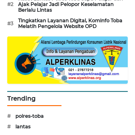
#2
Ajak Pelajar Jadi Pelopor Keselamatan
CILEUNGSI
Berlalu Lintas
NEWS
Tingkatkan Layanan Digital, Kominfo Toba
#3
Melatih Pengelola Website OPD
BERKAT
NEWS
BERAMPU
NEWS
ANUGERAH
NEWS
AKHLAK
Trending
ID
#
polres-toba
PERAPKI
NEWS
#
lantas