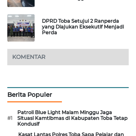
KARING
NEWS
DPRD Toba Setujui 2 Ranperda
yang Diajukan Eksekutif Menjadi
JURNAL
Perda
MARITIM
HUMBANG
KOMENTAR
NEWS
GARONGGANG
NEWS
Berita Populer
FISUELRI
ID
Patroli Blue Light Malam Minggu Jaga
#1
Situasi Kamtibmas di Kabupaten Toba Tetap
ENERGI
Kondusif
NEWS
Kasat Lantas Polres Toba Sapa Pelajar dan