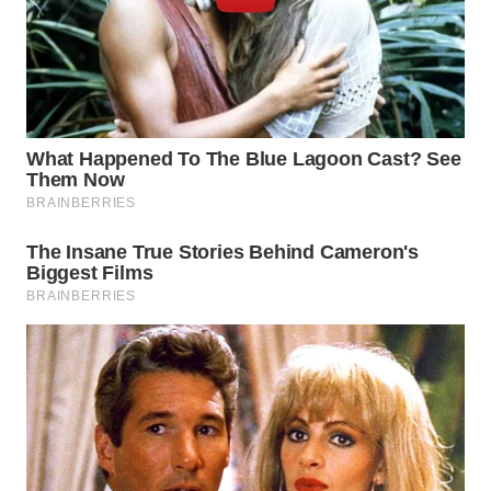
WN
SUMEDANG
WN
CIANJUR
WN
KEPULAUAN
SERIBU
WN
TANGERANG
WN
BINJAI
WN
CIREBON