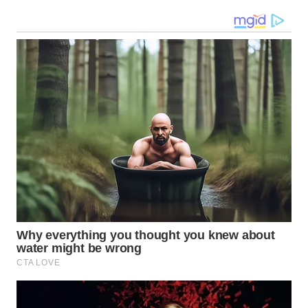
WN
TAPANULI
TENGAH
WN DELI
SERDANG
WN
TEBING
TINGGI
WN
PAKPAK
WN
KARAWANG
WN
BEKASI