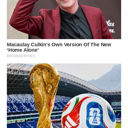
WAHANA
LISTRIK
WAHANA
TRAVEL
WAHANA
TV
WAHANANEWS
ID
WAHANANEWS
CO ID
WAHANANEWS
NET