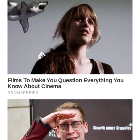
Wahana
Media
Group
WAHANA
NEWS
WAHANA
TANI
WAHANA
ADVOKAT
WAHANA
INFRASTRUKTUR
WAHANA
KONSUMEN