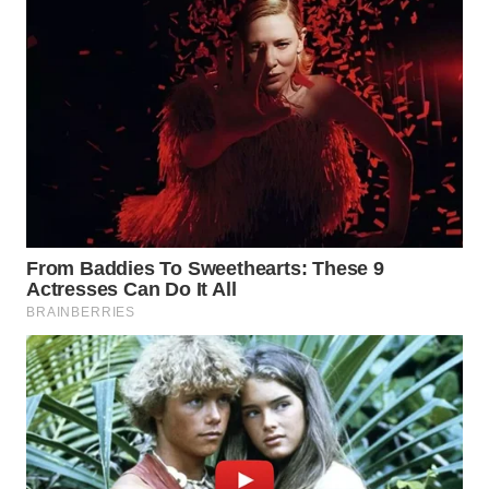
WN
BOGOR
WN
DEPOK
WN
TAPANULI
UTARA
WN
SAMOSIR
WN
PADANG
LAWAS