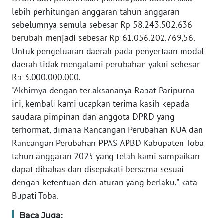
lebih perhitungan anggaran tahun anggaran
WN
sebelumnya semula sebesar Rp 58.243.502.636
NUSANTARA
berubah menjadi sebesar Rp 61.056.202.769,56.
Untuk pengeluaran daerah pada penyertaan modal
WN
daerah tidak mengalami perubahan yakni sebesar
JOGJA
Rp 3.000.000.000.
"Akhirnya dengan terlaksananya Rapat Paripurna
WN
JATIM
ini, kembali kami ucapkan terima kasih kepada
saudara pimpinan dan anggota DPRD yang
WN
terhormat, dimana Rancangan Perubahan KUA dan
BALI
Rancangan Perubahan PPAS APBD Kabupaten Toba
tahun anggaran 2025 yang telah kami sampaikan
WN
dapat dibahas dan disepakati bersama sesuai
KALBAR
dengan ketentuan dan aturan yang berlaku," kata
Bupati Toba.
WN
KALTENG
Baca Juga: