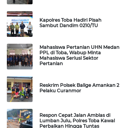
SIBARAGAS
NEWS
Kapolres Toba Hadiri Pisah
Sambut Dandim 0210/TU
METRO
SIANTAR
NEWS
Mahasiswa Pertanian UHN Medan
PPL di Toba, Wabup Minta
Mahasiswa Seriusi Sektor
METRO
Pertanian
MEDAN
NEWS
Reskrim Polsek Balige Amankan 2
METRO
Pelaku Curanmor
JAKARTA
NEWS
KRT
Respon Cepat Jalan Amblas di
Lumban Julu, Polres Toba Kawal
NEWS
Perbaikan Hingga Tuntas