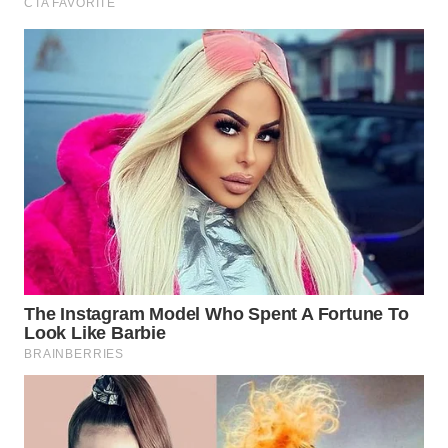
WAHANA
DESA
WISATA
LAPAK
WAHANA
Wahana
Network
KONSUMEN
LISTRIK
MASYARAKAT
KELISTRIKAN
WALINKI
ID