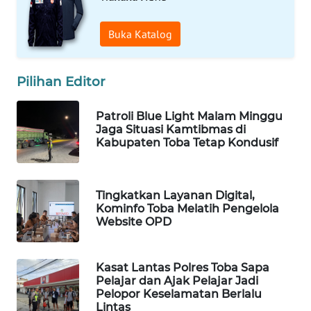
PORTAL
Buka Katalog
KONSUMEN
FORWAMKI
Pilihan Editor
ALPERKLINAS
Patroli Blue Light Malam Minggu
Jaga Situasi Kamtibmas di
Kabupaten Toba Tetap Kondusif
FORJASIDA
TAMBANG
Tingkatkan Layanan Digital,
NEWS
Kominfo Toba Melatih Pengelola
Website OPD
SITUNGIR
NEWS
Kasat Lantas Polres Toba Sapa
Pelajar dan Ajak Pelajar Jadi
SIDIKALANG
Pelopor Keselamatan Berlalu
NEWS
Lintas