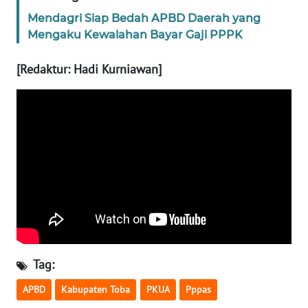
Mendagri Siap Bedah APBD Daerah yang
WN
Mengaku Kewalahan Bayar Gaji PPPK
KALTARA
[Redaktur: Hadi Kurniawan]
WN
KALSEL
WN
KALTIM
WN
SULSEL
WN
GORONTALO
Tag:
WN
APBD
Kabupaten Toba
PKUA
Pppas
SULUT