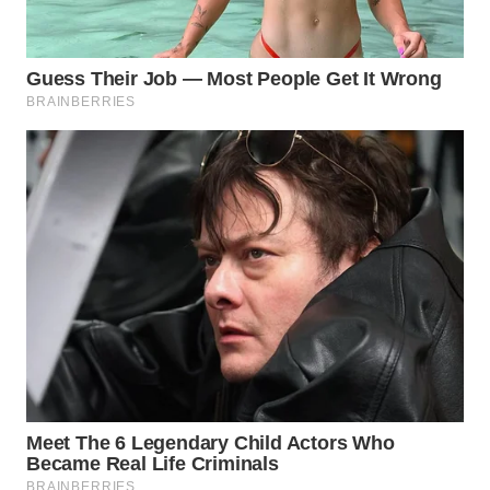
WN
MALUKU
WN
MALUT
WN
DAIRI
WN
DANAU
TOBA
WN
NIAS
WN
LANGKAT