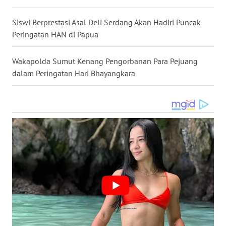
WN
Siswi Berprestasi Asal Deli Serdang Akan Hadiri Puncak
KALTARA
Peringatan HAN di Papua
WN
Wakapolda Sumut Kenang Pengorbanan Para Pejuang
KALSEL
dalam Peringatan Hari Bhayangkara
WN
KALTIM
WN
SULSEL
WN
GORONTALO
WN
SULUT