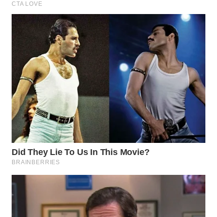
WN
PRIANGAN
TIMUR
WN
SEMARANG
WN
SOLO
WN
BOROBUDUR
WN
MADURA
WN
SURABAYA