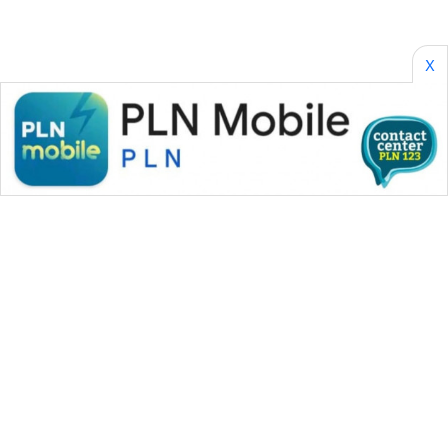
X
WAHANA MEDIA GROUP
|
|
|