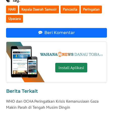
Tag:
HARI
Kepala Daerah Samosir
Pancasila
Peringatan
WN
BABEL
Upacara
WN
Beri Komentar
SUMBAR
WN
SUMSEL
Install Aplikasi
WN
BENGKULU
WN
Berita Terkait
LAMPUNG
WHO dan OCHA Peringatkan Krisis Kemanusiaan Gaza
WN
Makin Parah di Tengah Musim Dingin
JATENG