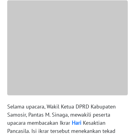
WN
BANTEN
WN
NTT
WN
KEPRI
WN
PAPUA
WN
PAPUA
Selama upacara, Wakil Ketua DPRD Kabupaten
BARAT
Samosir, Pantas M. Sinaga, mewakili peserta
upacara membacakan Ikrar
Hari
Kesaktian
WN
Pancasila. Isi ikrar tersebut menekankan tekad
RIAU