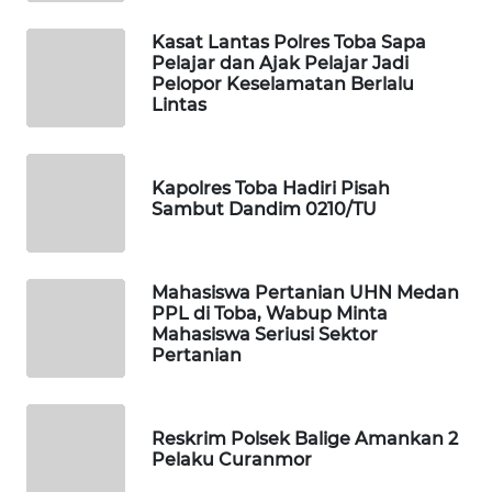
WAHANA
Kasat Lantas Polres Toba Sapa
Pelajar dan Ajak Pelajar Jadi
DESA
Pelopor Keselamatan Berlalu
WISATA
Lintas
LAPAK
WAHANA
Kapolres Toba Hadiri Pisah
Sambut Dandim 0210/TU
Wahana
Network
Mahasiswa Pertanian UHN Medan
KONSUMEN
PPL di Toba, Wabup Minta
LISTRIK
Mahasiswa Seriusi Sektor
Pertanian
MASYARAKAT
KELISTRIKAN
Reskrim Polsek Balige Amankan 2
Pelaku Curanmor
WALINKI
ID