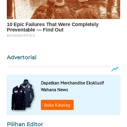
WAHANA
LISTRIK
WAHANA
TRAVEL
WAHANA
Advertorial
TV
WAHANANEWS
ID
Dapatkan Merchandise Eksklusif
Wahana News
WAHANANEWS
CO ID
Buka Katalog
WAHANANEWS
NET
Pilihan Editor