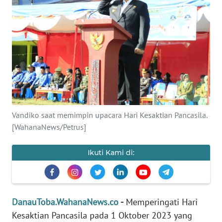
Informasi
INDEKS
BERITA
KONTAK
KAMI
INFO
Vandiko saat memimpin upacara Hari Kesaktian Pancasila.
IKLAN
[WahanaNews/Petrus]
TENTANG
Ikuti Kami di:
KAMI
PEDOMAN
MEDIA
SIBER
DanauToba.WahanaNews.co
-
Memperingati Hari
Kesaktian Pancasila pada 1 Oktober 2023 yang