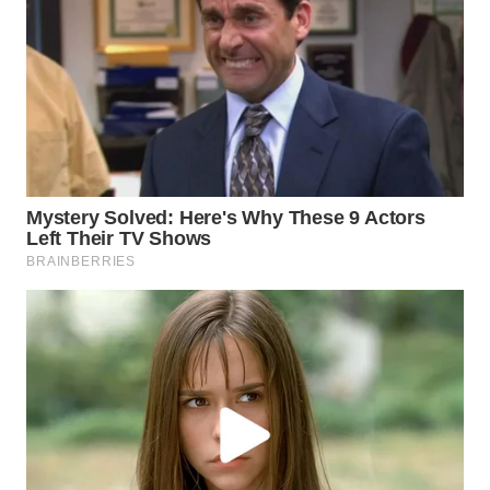
WN
NATUNA
WN
BINTAN
WN
MANDALIKA
WN
LIKUPANG
WN
LABUANBAJO
WN
BORNEO