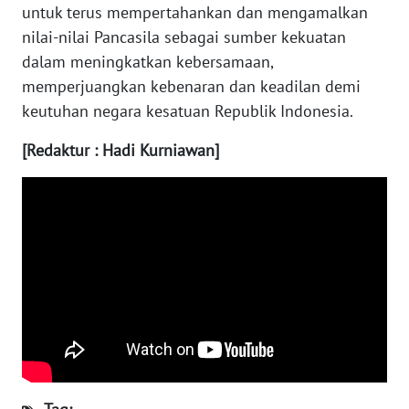
untuk terus mempertahankan dan mengamalkan
nilai-nilai Pancasila sebagai sumber kekuatan
WN
dalam meningkatkan kebersamaan,
SERAMBI
memperjuangkan kebenaran dan keadilan demi
keutuhan negara kesatuan Republik Indonesia.
WN
JAMBI
[Redaktur : Hadi Kurniawan]
WN
SULTRA
WN
NTB
WN
SULTENG
WN
SULBAR