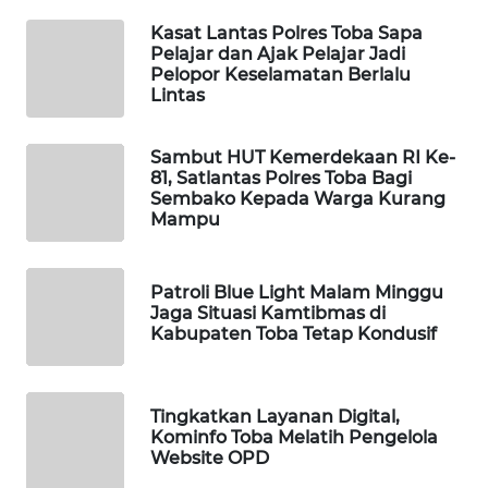
Kasat Lantas Polres Toba Sapa
WAHANA
Pelajar dan Ajak Pelajar Jadi
SPORT
Pelopor Keselamatan Berlalu
Lintas
WAHANA
UMKM
Sambut HUT Kemerdekaan RI Ke-
81, Satlantas Polres Toba Bagi
Sembako Kepada Warga Kurang
WAHANA
Mampu
SELEB
WAHANA
Patroli Blue Light Malam Minggu
PERSONA
Jaga Situasi Kamtibmas di
Kabupaten Toba Tetap Kondusif
WAHANA
OTOMOTIF
Tingkatkan Layanan Digital,
Kominfo Toba Melatih Pengelola
WAHANA
Website OPD
HEALTH