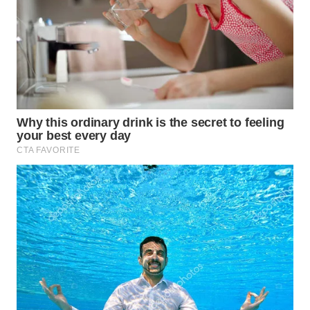
WN
BOGOR
WN
DEPOK
WN
TAPANULI
UTARA
WN
SAMOSIR
WN
PADANG
LAWAS