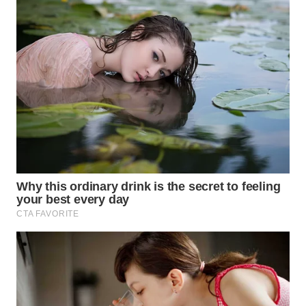
WN
TAPANULI
TENGAH
WN DELI
SERDANG
WN
TEBING
TINGGI
WN
PAKPAK
WN
KARAWANG
WN
BEKASI