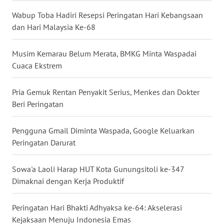
Wabup Toba Hadiri Resepsi Peringatan Hari Kebangsaan
WN
dan Hari Malaysia Ke-68
NUSANTARA
Musim Kemarau Belum Merata, BMKG Minta Waspadai
WN
Cuaca Ekstrem
JOGJA
Pria Gemuk Rentan Penyakit Serius, Menkes dan Dokter
WN
Beri Peringatan
JATIM
Pengguna Gmail Diminta Waspada, Google Keluarkan
WN
BALI
Peringatan Darurat
WN
Sowa'a Laoli Harap HUT Kota Gunungsitoli ke-347
KALBAR
Dimaknai dengan Kerja Produktif
WN
Peringatan Hari Bhakti Adhyaksa ke-64: Akselerasi
KALTENG
Kejaksaan Menuju Indonesia Emas