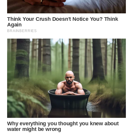
WN
INDRAMAYU
WN
KUNINGAN
WN
MAJALENGKA
WN
SUBANG
WN
SUKABUMI
WN
PURWAKARTA