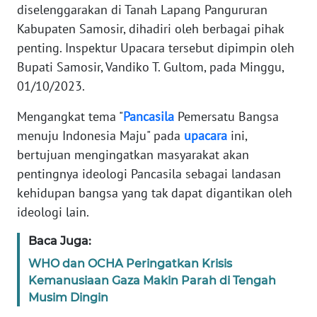
REDAKSI
diselenggarakan di Tanah Lapang Pangururan
Kabupaten Samosir, dihadiri oleh berbagai pihak
KARIR
penting. Inspektur Upacara tersebut dipimpin oleh
Bupati Samosir, Vandiko T. Gultom, pada Minggu,
DISCLAIMER
01/10/2023.
Mengangkat tema "
Pancasila
Pemersatu Bangsa
Wahana
News
menuju Indonesia Maju" pada
upacara
ini,
Regional
bertujuan mengingatkan masyarakat akan
pentingnya ideologi Pancasila sebagai landasan
WN
kehidupan bangsa yang tak dapat digantikan oleh
SUMUT
ideologi lain.
WN
Baca Juga:
JAKARTA
WHO dan OCHA Peringatkan Krisis
Kemanusiaan Gaza Makin Parah di Tengah
WN
Musim Dingin
JABAR