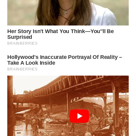
Wahana
Media
Group
WAHANA
NEWS
WAHANA
TANI
WAHANA
ADVOKAT
WAHANA
INFRASTRUKTUR
WAHANA
KONSUMEN