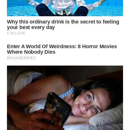
WN
SUMEDANG
WN
CIANJUR
WN
KEPULAUAN
SERIBU
WN
TANGERANG
WN
BINJAI
WN
CIREBON