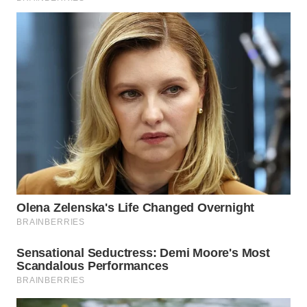
WN
TAPANULI
SELATAN
WN
TANJUNG
LESUNG
WN
KARO
WN
SIMALUNGUN
WN
LABUHANBATU