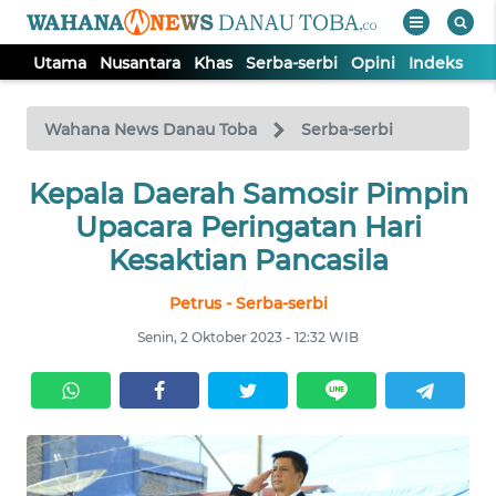
Utama
Nusantara
Khas
Serba-serbi
Opini
Indeks
WAHANA
Tutup
TV
Wahana News Danau Toba
Serba-serbi
Kepala Daerah Samosir Pimpin
UTAMA
Upacara Peringatan Hari
NUSANTARA
Kesaktian Pancasila
Petrus - Serba-serbi
KHAS
Senin, 2 Oktober 2023 - 12:32 WIB
SERBA-
SERBI
OPINI