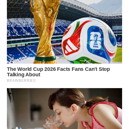
WN
PRIANGAN
TIMUR
WN
SEMARANG
WN
SOLO
WN
BOROBUDUR
WN
MADURA
WN
SURABAYA