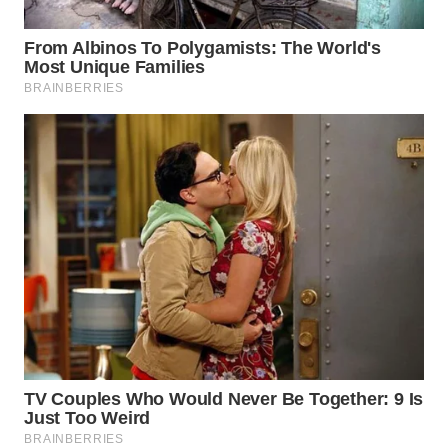
Wahana
Media
Group
WAHANA
NEWS
WAHANA
TANI
WAHANA
ADVOKAT
WAHANA
INFRASTRUKTUR
WAHANA
KONSUMEN