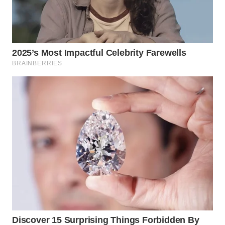
WAHANA
DESA
WISATA
LAPAK
WAHANA
Wahana
Network
KONSUMEN
LISTRIK
MASYARAKAT
KELISTRIKAN
WALINKI
ID