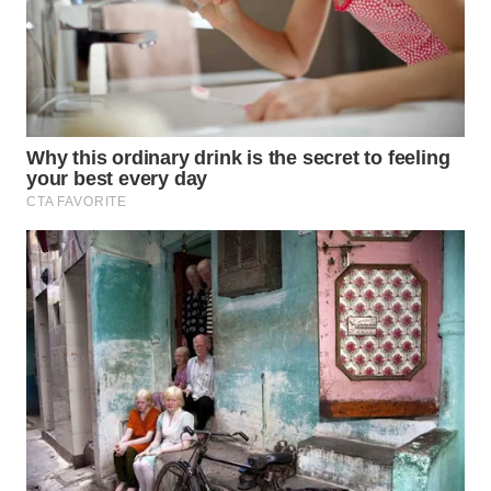
WN
NATUNA
WN
BINTAN
WN
MANDALIKA
WN
LIKUPANG
WN
LABUANBAJO
WN
BORNEO