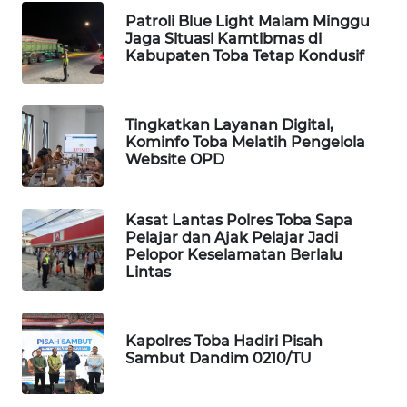
Patroli Blue Light Malam Minggu
PORTAL
Jaga Situasi Kamtibmas di
KONSUMEN
Kabupaten Toba Tetap Kondusif
FORWAMKI
Tingkatkan Layanan Digital,
Kominfo Toba Melatih Pengelola
ALPERKLINAS
Website OPD
FORJASIDA
Kasat Lantas Polres Toba Sapa
Pelajar dan Ajak Pelajar Jadi
TAMBANG
Pelopor Keselamatan Berlalu
NEWS
Lintas
SITUNGIR
NEWS
Kapolres Toba Hadiri Pisah
Sambut Dandim 0210/TU
SIDIKALANG
NEWS