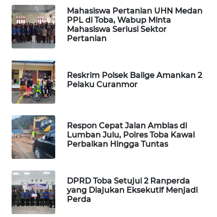
Mahasiswa Pertanian UHN Medan
PPL di Toba, Wabup Minta
SIBARAGAS
Mahasiswa Seriusi Sektor
NEWS
Pertanian
METRO
SIANTAR
Reskrim Polsek Balige Amankan 2
NEWS
Pelaku Curanmor
METRO
MEDAN
NEWS
Respon Cepat Jalan Amblas di
Lumban Julu, Polres Toba Kawal
Perbaikan Hingga Tuntas
METRO
JAKARTA
NEWS
DPRD Toba Setujui 2 Ranperda
yang Diajukan Eksekutif Menjadi
KRT
Perda
NEWS