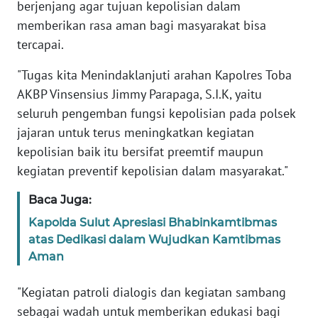
berjenjang agar tujuan kepolisian dalam
memberikan rasa aman bagi masyarakat bisa
WN
tercapai.
BABEL
"Tugas kita Menindaklanjuti arahan Kapolres Toba
WN
AKBP Vinsensius Jimmy Parapaga, S.I.K, yaitu
SUMBAR
seluruh pengemban fungsi kepolisian pada polsek
jajaran untuk terus meningkatkan kegiatan
WN
kepolisian baik itu bersifat preemtif maupun
SUMSEL
kegiatan preventif kepolisian dalam masyarakat."
WN
Baca Juga:
BENGKULU
Kapolda Sulut Apresiasi Bhabinkamtibmas
atas Dedikasi dalam Wujudkan Kamtibmas
WN
Aman
LAMPUNG
"Kegiatan patroli dialogis dan kegiatan sambang
WN
JATENG
sebagai wadah untuk memberikan edukasi bagi