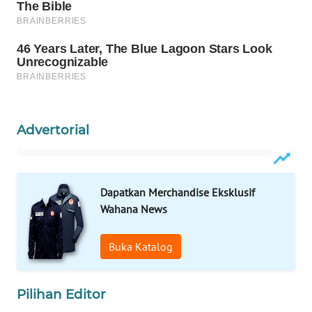
MAWAKA
ID
MARTABAT
NET
Advertorial
PLN
WATCH
MKLI
Dapatkan Merchandise Eksklusif
Wahana News
LPKKI
Buka Katalog
LKKI
Pilihan Editor
KOPEKLIN