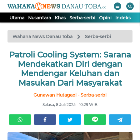
Utama
Nusantara
Khas
Serba-serbi
Opini
Indeks
WAHANA
Tutup
TV
Wahana News Danau Toba
Serba-serbi
UTAMA
Patroli Cooling System: Sarana
Mendekatkan Diri dengan
NUSANTARA
Mendengar Keluhan dan
Masukan Dari Masyarakat
KHAS
Gunawan Hutagaol - Serba-serbi
Selasa, 8 Juli 2025 - 10:29 WIB
SERBA-
SERBI
OPINI