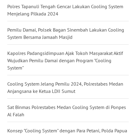
Polres Tapanuli Tengah Gencar Lakukan Cooling System
WN
Menjelang Pilkada 2024
MALUKU
Pemilu Damai, Polsek Bagan Sinembah Lakukan Cooling
WN
System Bersama Jamaah Masjid
MALUT
Kapolres Padangsidimpuan Ajak Tokoh Masyarakat Aktif
WN
Wujudkan Pemilu Damai dengan Program "Cooling
DAIRI
System"
WN
Cooling System Jelang Pemilu 2024, Polrestabes Medan
DANAU
TOBA
Anjangsana ke Ketua LDII Sumut
WN
Sat Binmas Polrestabes Medan Cooling System di Ponpes
NIAS
Al Falah
WN
Konsep "Cooling System" dengan Para Petani, Polda Papua
LANGKAT