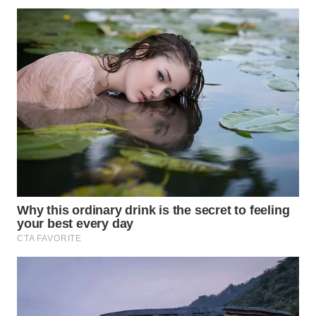
WAHANA
LISTRIK
WAHANA
TRAVEL
WAHANA
TV
WAHANANEWS
ID
WAHANANEWS
CO ID
WAHANANEWS
NET