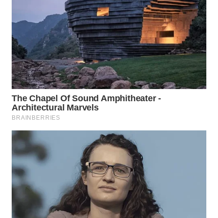
WAHANA
SPORT
WAHANA
UMKM
WAHANA
SELEB
WAHANA
PERSONA
WAHANA
OTOMOTIF
WAHANA
HEALTH