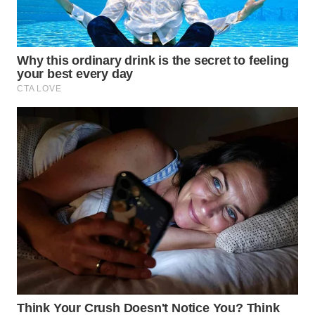
WN
SUMEDANG
WN
CIANJUR
WN
KEPULAUAN
SERIBU
WN
TANGERANG
WN
BINJAI
WN
CIREBON