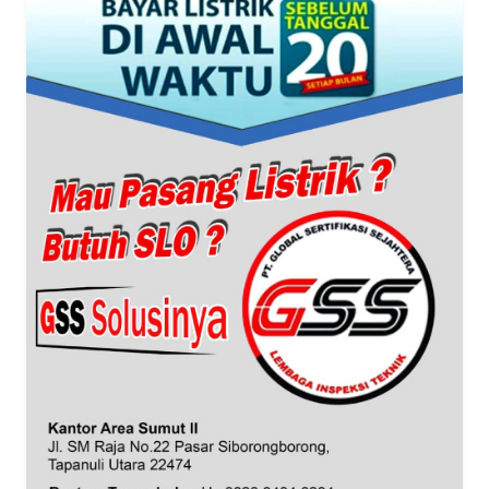
WN
BANTEN
WN
NTT
WN
KEPRI
WN
PAPUA
WN
PAPUA
BARAT
WN
RIAU