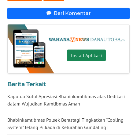
WN
Beri Komentar
KALTARA
WN
KALSEL
Install Aplikasi
WN
KALTIM
WN
Berita Terkait
SULSEL
Kapolda Sulut Apresiasi Bhabinkamtibmas atas Dedikasi
WN
dalam Wujudkan Kamtibmas Aman
GORONTALO
Bhabinkamtibmas Polsek Berastagi Tingkatkan "Cooling
WN
System" Jelang Pilkada di Kelurahan Gundaling I
SULUT