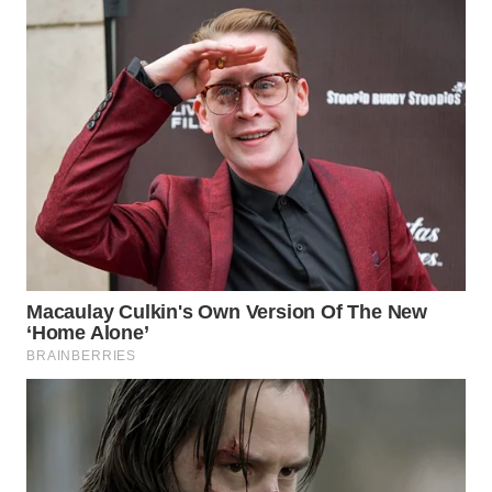
WN
TAPANULI
TENGAH
WN DELI
SERDANG
WN
TEBING
TINGGI
WN
PAKPAK
WN
KARAWANG
WN
BEKASI