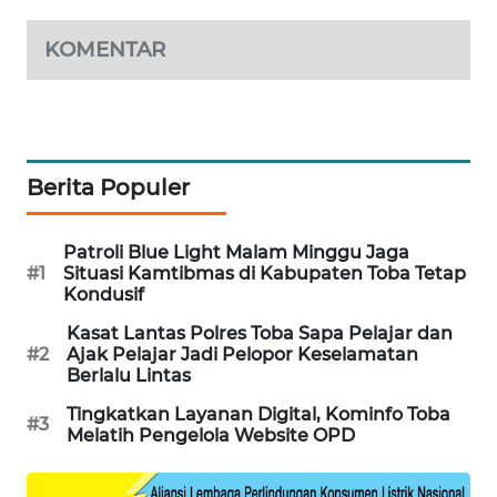
KARING
KOMENTAR
NEWS
JURNAL
MARITIM
Berita Populer
HUMBANG
NEWS
Patroli Blue Light Malam Minggu Jaga
#1
Situasi Kamtibmas di Kabupaten Toba Tetap
GARONGGANG
Kondusif
NEWS
Kasat Lantas Polres Toba Sapa Pelajar dan
#2
Ajak Pelajar Jadi Pelopor Keselamatan
FISUELRI
Berlalu Lintas
ID
Tingkatkan Layanan Digital, Kominfo Toba
#3
Melatih Pengelola Website OPD
ENERGI
NEWS