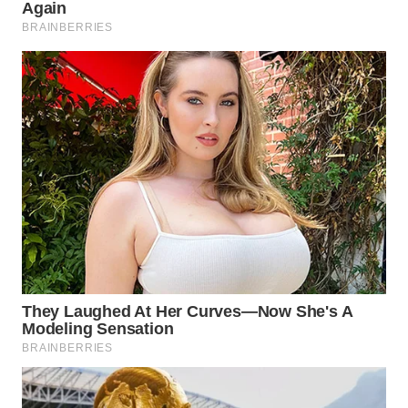
WN
INDRAMAYU
WN
KUNINGAN
WN
MAJALENGKA
WN
SUBANG
WN
SUKABUMI
WN
PURWAKARTA