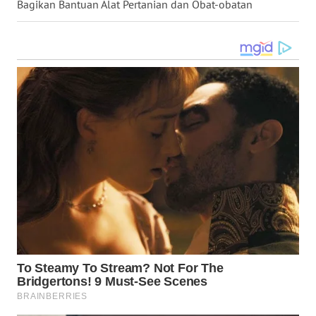
Bagikan Bantuan Alat Pertanian dan Obat-obatan
WN
TAPANULI
SELATAN
WN
TANJUNG
LESUNG
WN
KARO
WN
SIMALUNGUN
WN
LABUHANBATU