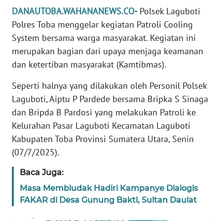
REDAKSI
DANAUTOBA.WAHANANEWS.CO
-
Polsek Laguboti
Polres Toba menggelar kegiatan Patroli Cooling
KARIR
System bersama warga masyarakat. Kegiatan ini
merupakan bagian dari upaya menjaga keamanan
DISCLAIMER
dan ketertiban masyarakat (Kamtibmas).
Wahana
Seperti halnya yang dilakukan oleh Personil Polsek
News
Laguboti, Aiptu P Pardede bersama Bripka S Sinaga
Regional
dan Bripda B Pardosi yang melakukan Patroli ke
Kelurahan Pasar Laguboti Kecamatan Laguboti
WN
SUMUT
Kabupaten Toba Provinsi Sumatera Utara, Senin
(07/7/2025).
WN
Baca Juga:
JAKARTA
Masa Membludak Hadiri Kampanye Dialogis
FAKAR di Desa Gunung Bakti, Sultan Daulat
WN
JABAR