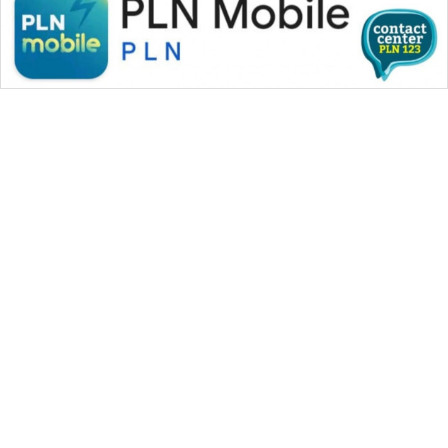
WAHANA MEDIA GROUP
|
|
|
WAHANA NEWS co
WAHANA TANI
WAHANA ADVOKAT
|
|
WAHANA INFRASTRUKTUR
WAHANA KONSUMEN
|
|
|
WAHANA LISTRIK
WAHANA TRAVEL
WAHANA TV
|
|
|
WAHANANEWS id
WAHANANEWS CO ID
WAHANANEWS NET
|
|
|
WAHANA SPORT ID
Wahana UMKM
Wahana Seleb