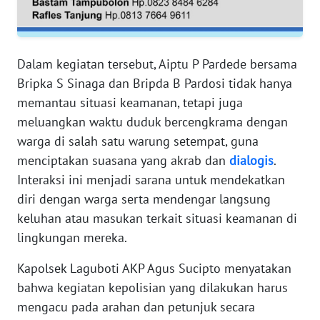
WN
SERAMBI
Dalam kegiatan tersebut, Aiptu P Pardede bersama
Bripka S Sinaga dan Bripda B Pardosi tidak hanya
WN
memantau situasi keamanan, tetapi juga
JAMBI
meluangkan waktu duduk bercengkrama dengan
warga di salah satu warung setempat, guna
WN
SULTRA
menciptakan suasana yang akrab dan
dialogis
.
Interaksi ini menjadi sarana untuk mendekatkan
WN
diri dengan warga serta mendengar langsung
NTB
keluhan atau masukan terkait situasi keamanan di
lingkungan mereka.
WN
SULTENG
Kapolsek Laguboti AKP Agus Sucipto menyatakan
bahwa kegiatan kepolisian yang dilakukan harus
WN
mengacu pada arahan dan petunjuk secara
SULBAR