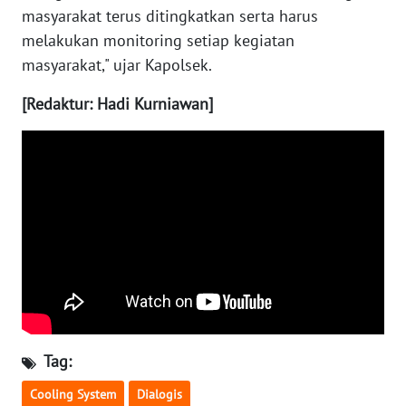
masyarakat terus ditingkatkan serta harus
WN
melakukan monitoring setiap kegiatan
NUSANTARA
masyarakat," ujar Kapolsek.
[Redaktur: Hadi Kurniawan]
WN
JOGJA
WN
JATIM
WN
BALI
WN
KALBAR
Tag:
WN
KALTENG
Cooling System
Dialogis