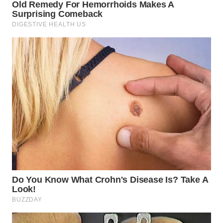
WN
NATUNA
WN
BINTAN
WN
MANDALIKA
WN
LIKUPANG
WN
LABUANBAJO
WN
BORNEO