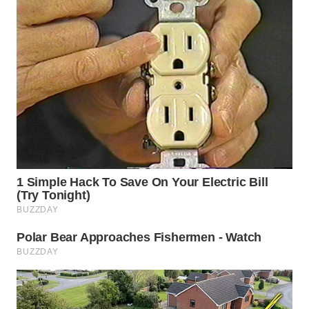
Wahana
Media
Group
WAHANA
NEWS
WAHANA
TANI
WAHANA
ADVOKAT
WAHANA
INFRASTRUKTUR
WAHANA
KONSUMEN