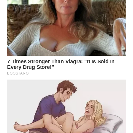
WN
INDRAMAYU
WN
KUNINGAN
WN
MAJALENGKA
WN
SUBANG
WN
SUKABUMI
WN
PURWAKARTA