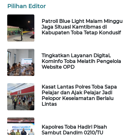
Pilihan Editor
MAWAKA
Patroli Blue Light Malam Minggu
ID
Jaga Situasi Kamtibmas di
Kabupaten Toba Tetap Kondusif
MARTABAT
NET
Tingkatkan Layanan Digital,
PLN
Kominfo Toba Melatih Pengelola
WATCH
Website OPD
MKLI
Kasat Lantas Polres Toba Sapa
Pelajar dan Ajak Pelajar Jadi
LPKKI
Pelopor Keselamatan Berlalu
Lintas
LKKI
Kapolres Toba Hadiri Pisah
KOPEKLIN
Sambut Dandim 0210/TU