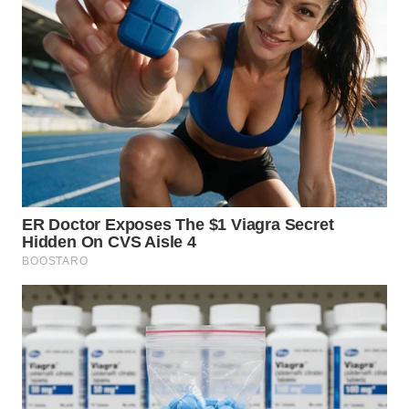
WN
TAPANULI
SELATAN
WN
TANJUNG
LESUNG
WN
KARO
WN
SIMALUNGUN
WN
LABUHANBATU