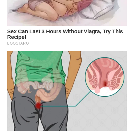
WN
PRIANGAN
TIMUR
WN
SEMARANG
WN
SOLO
WN
BOROBUDUR
WN
MADURA
WN
SURABAYA