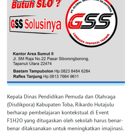
WN
BANTEN
WN
NTT
WN
KEPRI
WN
PAPUA
Kepala Dinas Pendidikan Pemuda dan Olahraga
WN
PAPUA
(Disdikpora) Kabupaten Toba, Rikardo Hutajulu
BARAT
berharap pembelajaran kontekstual di Event
F1H2O yang ditugaskan oleh sekolah harus benar-
WN
benar dilaksanakan untuk meningkatkan imajinasi.
RIAU