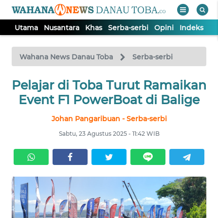
Utama
Nusantara
Khas
Serba-serbi
Opini
Indeks
WAHANA
Tutup
TV
Wahana News Danau Toba
Serba-serbi
Pelajar di Toba Turut Ramaikan
UTAMA
Event F1 PowerBoat di Balige
NUSANTARA
Johan Pangaribuan - Serba-serbi
Sabtu, 23 Agustus 2025 - 11:42 WIB
KHAS
SERBA-
SERBI
OPINI