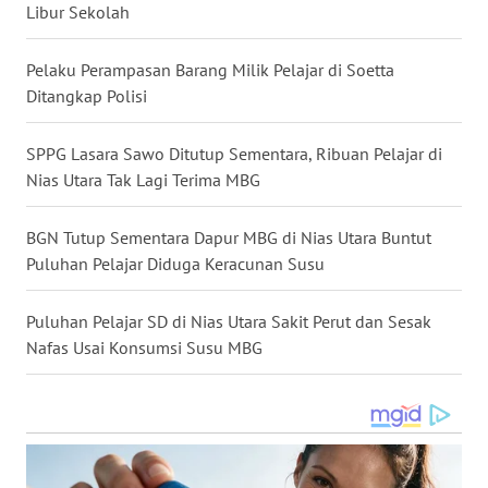
Libur Sekolah
WN
MALUKU
Pelaku Perampasan Barang Milik Pelajar di Soetta
Ditangkap Polisi
WN
MALUT
SPPG Lasara Sawo Ditutup Sementara, Ribuan Pelajar di
Nias Utara Tak Lagi Terima MBG
WN
DAIRI
BGN Tutup Sementara Dapur MBG di Nias Utara Buntut
Puluhan Pelajar Diduga Keracunan Susu
WN
DANAU
Puluhan Pelajar SD di Nias Utara Sakit Perut dan Sesak
TOBA
Nafas Usai Konsumsi Susu MBG
WN
NIAS
WN
LANGKAT