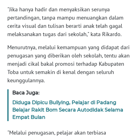
"Jika hanya hadir dan menyaksikan serunya
WN
pertandingan, tanpa mampu menuangkan dalam
SERAMBI
cerita visual dan tulisan berarti anak telah gagal
melaksanakan tugas dari sekolah," kata Rikardo.
WN
JAMBI
Menurutnya, melalui kemampuan yang didapat dari
penugasan yang diberikan oleh sekolah, tentu akan
WN
menjadi cikal bakal promosi terhadap Kabupaten
SULTRA
Toba untuk semakin di kenal dengan seluruh
keunggulannya.
WN
NTB
Baca Juga:
Diduga Dipicu Bullying, Pelajar di Padang
WN
Belajar Rakit Bom Secara Autodidak Selama
SULTENG
Empat Bulan
WN
"Melalui penugasan, pelajar akan terbiasa
SULBAR