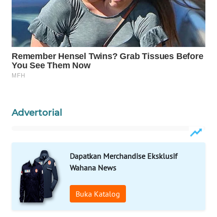
WAHANA
DESA
WISATA
LAPAK
WAHANA
Wahana
Network
Advertorial
KONSUMEN
LISTRIK
Dapatkan Merchandise Eksklusif
Wahana News
MASYARAKAT
KELISTRIKAN
Buka Katalog
WALINKI
ID