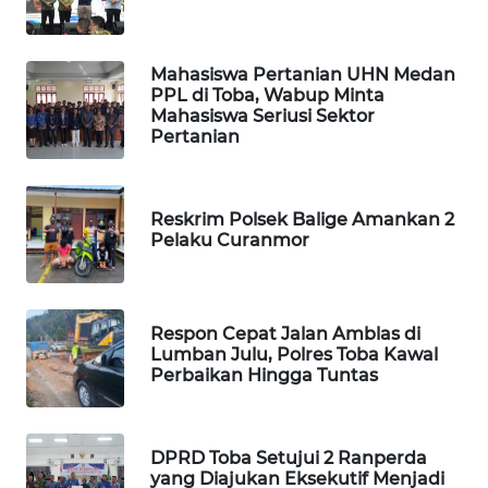
PORTAL
KONSUMEN
Mahasiswa Pertanian UHN Medan
PPL di Toba, Wabup Minta
Mahasiswa Seriusi Sektor
FORWAMKI
Pertanian
ALPERKLINAS
Reskrim Polsek Balige Amankan 2
FORJASIDA
Pelaku Curanmor
TAMBANG
NEWS
Respon Cepat Jalan Amblas di
Lumban Julu, Polres Toba Kawal
SITUNGIR
Perbaikan Hingga Tuntas
NEWS
SIDIKALANG
DPRD Toba Setujui 2 Ranperda
NEWS
yang Diajukan Eksekutif Menjadi