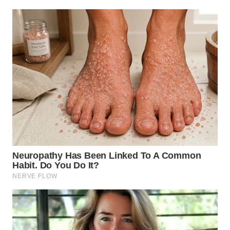
WN
SUMEDANG
WN
CIANJUR
WN
KEPULAUAN
SERIBU
WN
TANGERANG
WN
BINJAI
WN
CIREBON