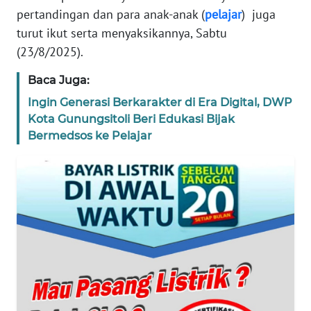
REDAKSI
pertandingan dan para anak-anak (
pelajar
) juga
turut ikut serta menyaksikannya, Sabtu
KARIR
(23/8/2025).
Baca Juga:
DISCLAIMER
Ingin Generasi Berkarakter di Era Digital, DWP
Wahana
Kota Gunungsitoli Beri Edukasi Bijak
News
Bermedsos ke Pelajar
Regional
WN
SUMUT
WN
JAKARTA
WN
JABAR