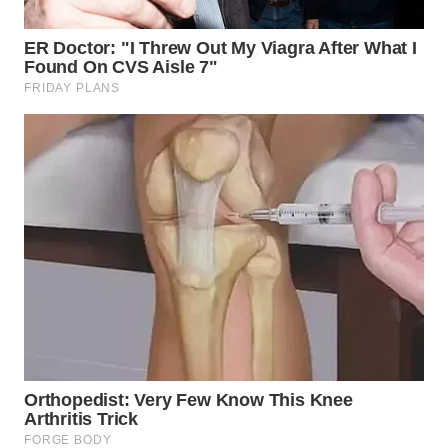
WN
BOGOR
WN
DEPOK
WN
TAPANULI
UTARA
WN
SAMOSIR
WN
PADANG
LAWAS