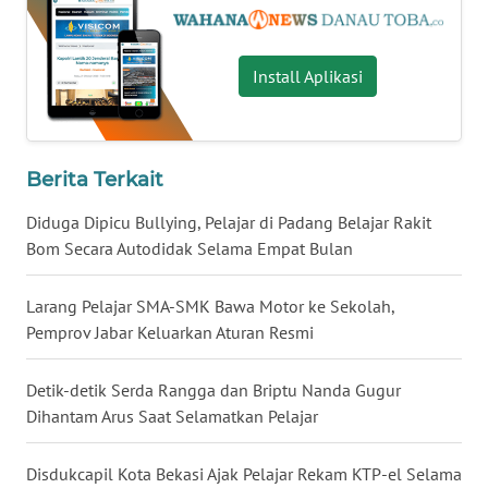
WN
KALTARA
Install Aplikasi
WN
KALSEL
Berita Terkait
WN
Diduga Dipicu Bullying, Pelajar di Padang Belajar Rakit
KALTIM
Bom Secara Autodidak Selama Empat Bulan
WN
Larang Pelajar SMA-SMK Bawa Motor ke Sekolah,
SULSEL
Pemprov Jabar Keluarkan Aturan Resmi
WN
GORONTALO
Detik-detik Serda Rangga dan Briptu Nanda Gugur
Dihantam Arus Saat Selamatkan Pelajar
WN
SULUT
Disdukcapil Kota Bekasi Ajak Pelajar Rekam KTP-el Selama