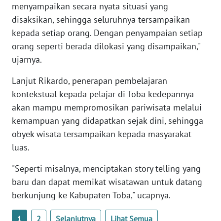
menyampaikan secara nyata situasi yang
disaksikan, sehingga seluruhnya tersampaikan
WN
kepada setiap orang. Dengan penyampaian setiap
BABEL
orang seperti berada dilokasi yang disampaikan,"
ujarnya.
WN
SUMBAR
Lanjut Rikardo, penerapan pembelajaran
kontekstual kepada pelajar di Toba kedepannya
WN
SUMSEL
akan mampu mempromosikan pariwisata melalui
kemampuan yang didapatkan sejak dini, sehingga
WN
obyek wisata tersampaikan kepada masyarakat
BENGKULU
luas.
"Seperti misalnya, menciptakan story telling yang
WN
LAMPUNG
baru dan dapat memikat wisatawan untuk datang
berkunjung ke Kabupaten Toba," ucapnya.
WN
JATENG
1
2
Selanjutnya
Lihat Semua