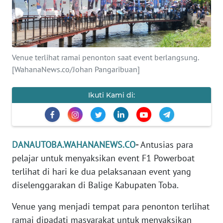
Informasi
INDEKS
BERITA
Venue terlihat ramai penonton saat event berlangsung.
[WahanaNews.co/Johan Pangaribuan]
KONTAK
KAMI
Ikuti Kami di:
INFO
IKLAN
DANAUTOBA.WAHANANEWS.CO
-
Antusias para
TENTANG
KAMI
pelajar untuk menyaksikan event F1 Powerboat
terlihat di hari ke dua pelaksanaan event yang
PEDOMAN
diselenggarakan di Balige Kabupaten Toba.
MEDIA
SIBER
Venue yang menjadi tempat para penonton terlihat
ramai dipadati masyarakat untuk menyaksikan