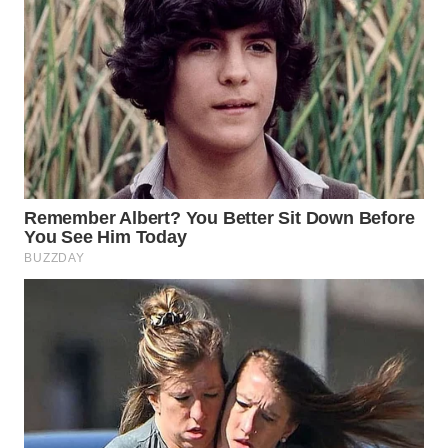
WAHANA
SPORT
WAHANA
UMKM
WAHANA
SELEB
WAHANA
PERSONA
WAHANA
OTOMOTIF
WAHANA
HEALTH