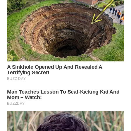
WAHANA
LISTRIK
WAHANA
TRAVEL
WAHANA
TV
WAHANANEWS
ID
WAHANANEWS
CO ID
WAHANANEWS
NET