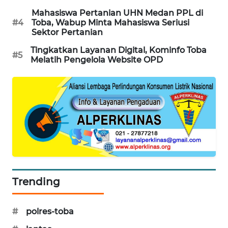
Mahasiswa Pertanian UHN Medan PPL di
KARING
#4
Toba, Wabup Minta Mahasiswa Seriusi
NEWS
Sektor Pertanian
Tingkatkan Layanan Digital, Kominfo Toba
JURNAL
#5
Melatih Pengelola Website OPD
MARITIM
HUMBANG
NEWS
GARONGGANG
NEWS
FISUELRI
ID
Trending
ENERGI
#
polres-toba
NEWS