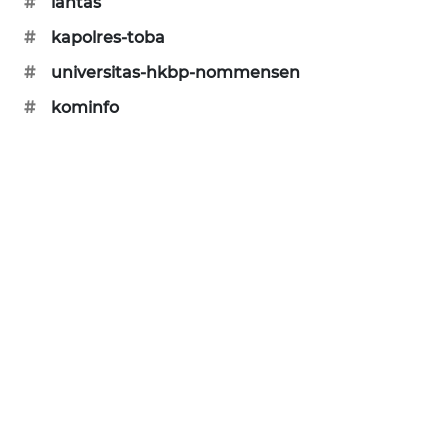
#
lantas
CILEUNGSI
#
kapolres-toba
NEWS
#
universitas-hkbp-nommensen
BERKAT
#
kominfo
NEWS
BERAMPU
NEWS
ANUGERAH
NEWS
AKHLAK
ID
PERAPKI
NEWS