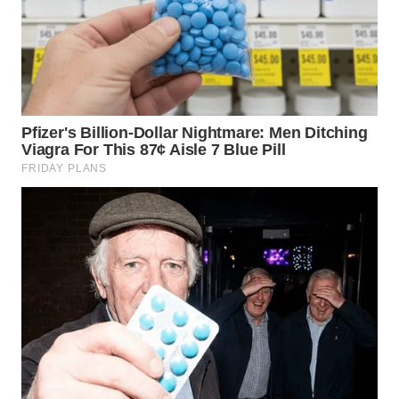
WN
TAPANULI
TENGAH
WN DELI
SERDANG
WN
TEBING
TINGGI
WN
PAKPAK
WN
KARAWANG
WN
BEKASI