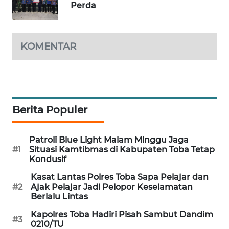
Perda
SIBARAGAS
NEWS
KOMENTAR
METRO
SIANTAR
NEWS
METRO
Berita Populer
MEDAN
NEWS
Patroli Blue Light Malam Minggu Jaga
#1
Situasi Kamtibmas di Kabupaten Toba Tetap
METRO
Kondusif
JAKARTA
Kasat Lantas Polres Toba Sapa Pelajar dan
NEWS
#2
Ajak Pelajar Jadi Pelopor Keselamatan
Berlalu Lintas
KRT
Kapolres Toba Hadiri Pisah Sambut Dandim
NEWS
#3
0210/TU