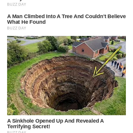
WN
BOGOR
WN
DEPOK
WN
TAPANULI
UTARA
WN
SAMOSIR
WN
PADANG
LAWAS