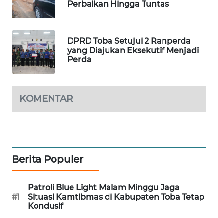
Perbaikan Hingga Tuntas
WAHANA
SPORT
DPRD Toba Setujui 2 Ranperda
yang Diajukan Eksekutif Menjadi
WAHANA
Perda
UMKM
WAHANA
KOMENTAR
SELEB
WAHANA
PERSONA
Berita Populer
WAHANA
OTOMOTIF
Patroli Blue Light Malam Minggu Jaga
#1
Situasi Kamtibmas di Kabupaten Toba Tetap
WAHANA
Kondusif
HEALTH