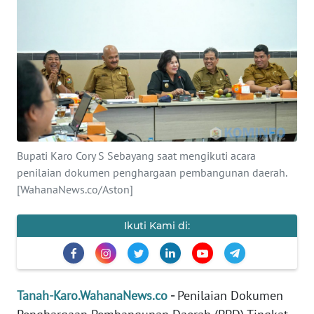
Informasi
INDEKS
BERITA
KONTAK
KAMI
INFO
Bupati Karo Cory S Sebayang saat mengikuti acara
IKLAN
penilaian dokumen penghargaan pembangunan daerah.
[WahanaNews.co/Aston]
TENTANG
KAMI
Ikuti Kami di:
PEDOMAN
MEDIA
SIBER
Tanah-Karo.WahanaNews.co
-
Penilaian Dokumen