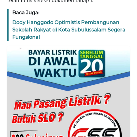
telah lulus seleksi dokumen tahap I.
WN
Baca Juga:
BANTEN
Dody Hanggodo Optimistis Pembangunan
Sekolah Rakyat di Kota Subulussalam Segera
WN
Fungsional
NTT
WN
KEPRI
WN
PAPUA
WN
PAPUA
BARAT
WN
RIAU