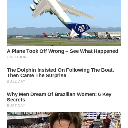
WN
PRIANGAN
TIMUR
WN
SEMARANG
WN
SOLO
WN
BOROBUDUR
WN
MADURA
WN
SURABAYA