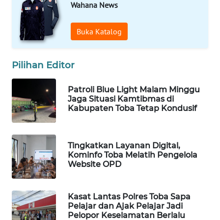
Wahana News
Wahana
Media
Buka Katalog
Group
WAHANA
Pilihan Editor
NEWS
Patroli Blue Light Malam Minggu
WAHANA
Jaga Situasi Kamtibmas di
TANI
Kabupaten Toba Tetap Kondusif
WAHANA
ADVOKAT
Tingkatkan Layanan Digital,
Kominfo Toba Melatih Pengelola
Website OPD
WAHANA
INFRASTRUKTUR
Kasat Lantas Polres Toba Sapa
WAHANA
Pelajar dan Ajak Pelajar Jadi
Pelopor Keselamatan Berlalu
KONSUMEN