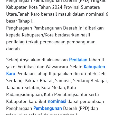
Penghargaan Pembangunan Daerah (PPD) Tingkat
REDAKSI
Kabupaten Kota Tahun 2024 Provinsi Sumatera
Utara,Tanah Karo berhasil masuk dalam nominasi 6
KARIR
besar Tahap I.
Penghargaan Pembangunan Daerah ini diberikan
DISCLAIMER
kepada Kabupaten/Kota berdasarkan hasil
penilaian terkait perencanaan pembangunan
Wahana
News
daerah.
Regional
Selanjutnya akan dilaksanakan
Penilaian
Tahap II
yakni Verifikasi dan Wawancara. Selain
Kabupaten
WN
SUMUT
Karo
Penilaian Tahap II juga akan diikuti oleh Deli
Serdang, Pakpak Bharat, Samosir, Serdang Bedagai,
WN
Tapanuli Selatan, Kota Medan, Kota
JAKARTA
Padangsidimpuan, Kota Pematangsiantar serta
Kabupaten karo ikut
nominasi
dapat perlombaan
WN
Penghargaan
Pembangunan
Daerah (PPD) dan
JABAR