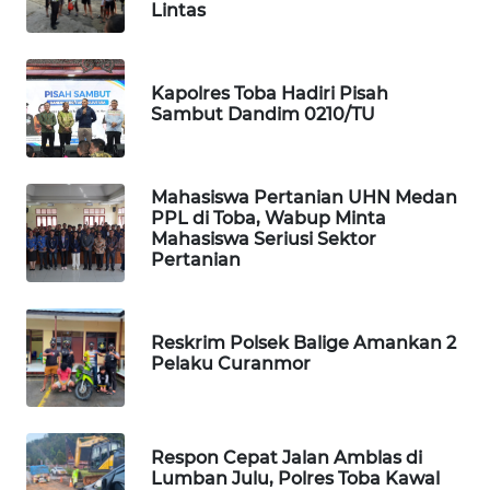
Lintas
WAHANA
LISTRIK
Kapolres Toba Hadiri Pisah
Sambut Dandim 0210/TU
WAHANA
TRAVEL
Mahasiswa Pertanian UHN Medan
WAHANA
PPL di Toba, Wabup Minta
TV
Mahasiswa Seriusi Sektor
Pertanian
WAHANANEWS
ID
Reskrim Polsek Balige Amankan 2
Pelaku Curanmor
WAHANANEWS
CO ID
WAHANANEWS
Respon Cepat Jalan Amblas di
NET
Lumban Julu, Polres Toba Kawal