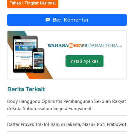
Tahap I Tingkat Nasional
WN
NUSANTARA
Beri Komentar
WN
JOGJA
WN
Install Aplikasi
JATIM
WN
BALI
Berita Terkait
Dody Hanggodo Optimistis Pembangunan Sekolah Rakyat
WN
KALBAR
di Kota Subulussalam Segera Fungsional
WN
Daftar Proyek Tol-Tol Baru di Jakarta, Masuk PSN Prabowo!
KALTENG