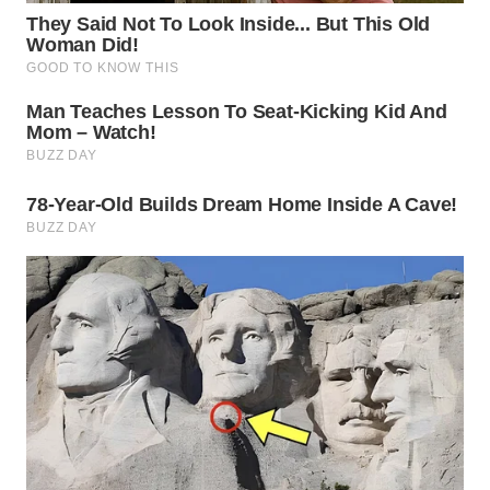
WN
TAPANULI
SELATAN
WN
TANJUNG
LESUNG
WN
KARO
WN
SIMALUNGUN
WN
LABUHANBATU