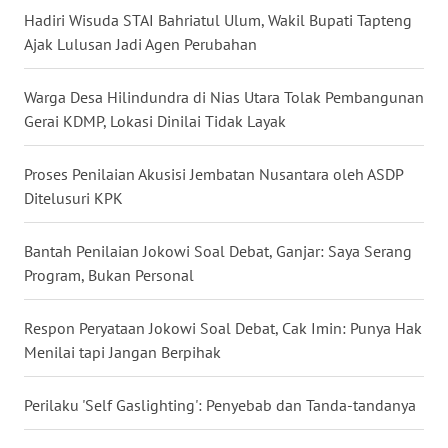
Hadiri Wisuda STAI Bahriatul Ulum, Wakil Bupati Tapteng
WN
Ajak Lulusan Jadi Agen Perubahan
KALTARA
Warga Desa Hilindundra di Nias Utara Tolak Pembangunan
WN
Gerai KDMP, Lokasi Dinilai Tidak Layak
KALSEL
Proses Penilaian Akusisi Jembatan Nusantara oleh ASDP
WN
Ditelusuri KPK
KALTIM
Bantah Penilaian Jokowi Soal Debat, Ganjar: Saya Serang
WN
Program, Bukan Personal
SULSEL
Respon Peryataan Jokowi Soal Debat, Cak Imin: Punya Hak
WN
Menilai tapi Jangan Berpihak
GORONTALO
Perilaku 'Self Gaslighting': Penyebab dan Tanda-tandanya
WN
SULUT