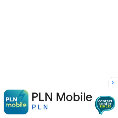
CILEUNGSI
NEWS
BERKAT
NEWS
BERAMPU
NEWS
ANUGERAH
NEWS
X
AKHLAK
ID
PERAPKI
NEWS