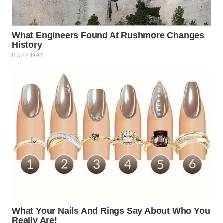
WN
TAPANULI
TENGAH
WN DELI
SERDANG
WN
TEBING
TINGGI
WN
PAKPAK
WN
KARAWANG
WN
BEKASI