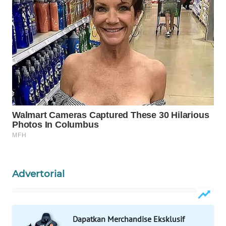
WN
NATUNA
WN
BINTAN
WN
MANDALIKA
WN
LIKUPANG
WN
Advertorial
LABUANBAJO
WN
Dapatkan Merchandise Eksklusif
BORNEO