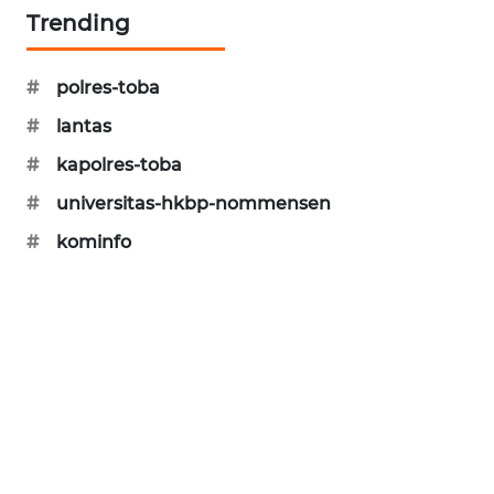
Trending
MAWAKA
ID
#
polres-toba
#
lantas
MARTABAT
NET
#
kapolres-toba
#
universitas-hkbp-nommensen
PLN
WATCH
#
kominfo
MKLI
LPKKI
LKKI
KOPEKLIN