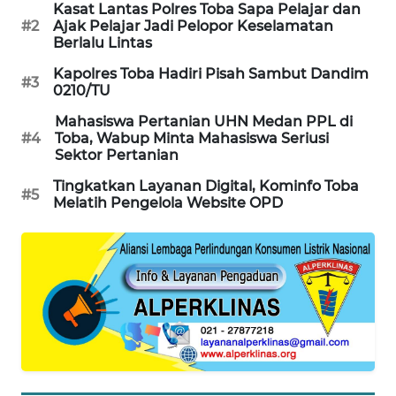
Kasat Lantas Polres Toba Sapa Pelajar dan
#2
Ajak Pelajar Jadi Pelopor Keselamatan
WAHANA
Berlalu Lintas
DESA
WISATA
Kapolres Toba Hadiri Pisah Sambut Dandim
#3
0210/TU
LAPAK
Mahasiswa Pertanian UHN Medan PPL di
WAHANA
#4
Toba, Wabup Minta Mahasiswa Seriusi
Sektor Pertanian
Wahana
Tingkatkan Layanan Digital, Kominfo Toba
#5
Network
Melatih Pengelola Website OPD
KONSUMEN
LISTRIK
MASYARAKAT
KELISTRIKAN
WALINKI
ID