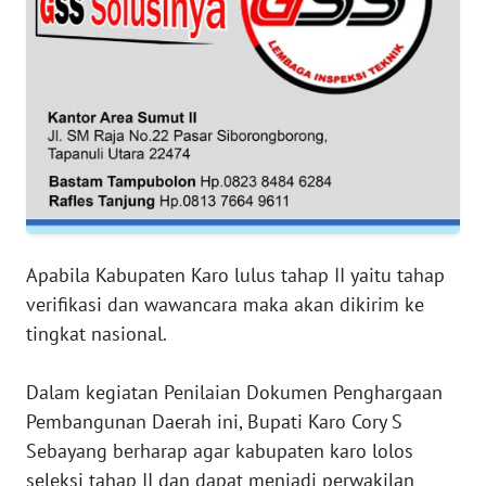
WN
SERAMBI
WN
JAMBI
WN
SULTRA
Apabila Kabupaten Karo lulus tahap II yaitu tahap
WN
verifikasi dan wawancara maka akan dikirim ke
NTB
tingkat nasional.
WN
Dalam kegiatan Penilaian Dokumen Penghargaan
SULTENG
Pembangunan Daerah ini, Bupati Karo Cory S
Sebayang berharap agar kabupaten karo lolos
WN
SULBAR
seleksi tahap II dan dapat menjadi perwakilan