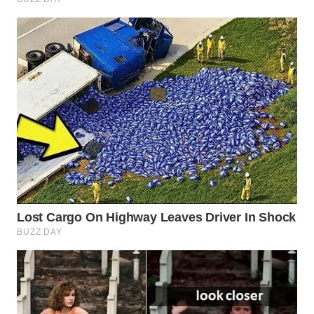
WN
SUMEDANG
WN
CIANJUR
WN
KEPULAUAN
SERIBU
WN
TANGERANG
WN
BINJAI
WN
CIREBON