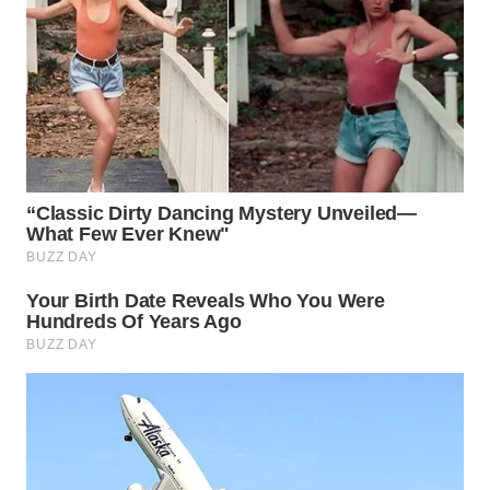
WN
INDRAMAYU
WN
KUNINGAN
WN
MAJALENGKA
WN
SUBANG
WN
SUKABUMI
WN
PURWAKARTA