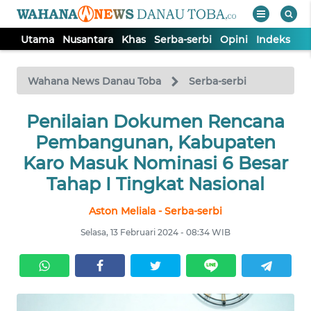
Utama
Nusantara
Khas
Serba-serbi
Opini
Indeks
WAHANA
Tutup
TV
Wahana News Danau Toba
Serba-serbi
UTAMA
Penilaian Dokumen Rencana
Pembangunan, Kabupaten
NUSANTARA
Karo Masuk Nominasi 6 Besar
Tahap I Tingkat Nasional
KHAS
Aston Meliala - Serba-serbi
Selasa, 13 Februari 2024 - 08:34 WIB
SERBA-
SERBI
OPINI