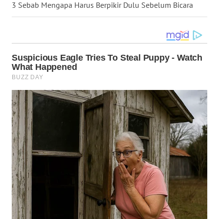
3 Sebab Mengapa Harus Berpikir Dulu Sebelum Bicara
WN
MALUKU
WN
MALUT
WN
DAIRI
WN
DANAU
TOBA
WN
NIAS
WN
LANGKAT