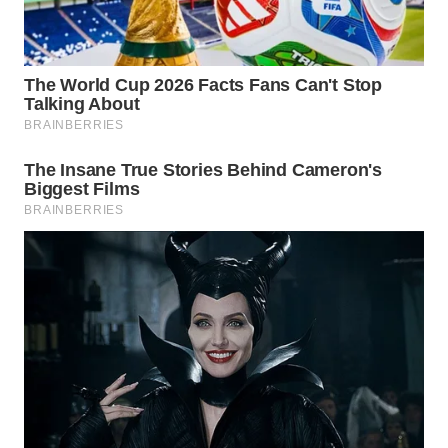
WN
TAPANULI
SELATAN
WN
TANJUNG
LESUNG
WN
KARO
WN
SIMALUNGUN
WN
LABUHANBATU