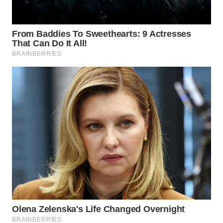
WN
TAPANULI
TENGAH
WN DELI
SERDANG
WN
TEBING
TINGGI
WN
PAKPAK
WN
KARAWANG
WN
BEKASI