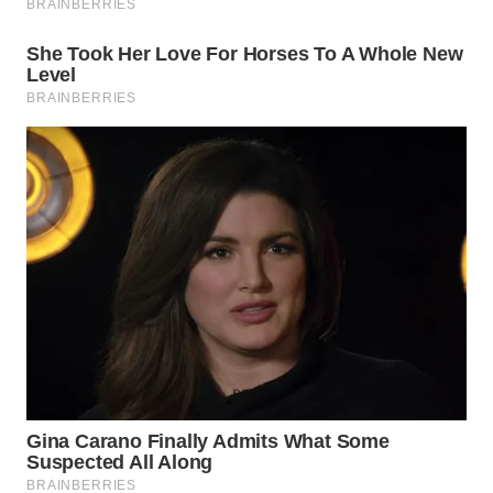
Wahana
Media
Group
WAHANA
NEWS
WAHANA
TANI
WAHANA
ADVOKAT
WAHANA
INFRASTRUKTUR
WAHANA
KONSUMEN