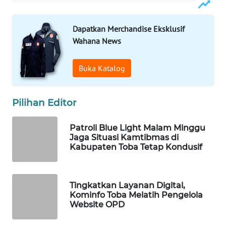
WAHANA
Dapatkan Merchandise Eksklusif
SPORT
Wahana News
WAHANA
Buka Katalog
UMKM
WAHANA
Pilihan Editor
SELEB
Patroli Blue Light Malam Minggu
WAHANA
Jaga Situasi Kamtibmas di
PERSONA
Kabupaten Toba Tetap Kondusif
WAHANA
OTOMOTIF
Tingkatkan Layanan Digital,
Kominfo Toba Melatih Pengelola
Website OPD
WAHANA
HEALTH