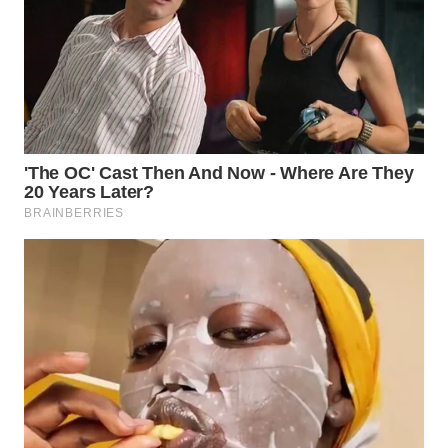
WN
INDRAMAYU
WN
KUNINGAN
WN
MAJALENGKA
WN
SUBANG
WN
SUKABUMI
WN
PURWAKARTA