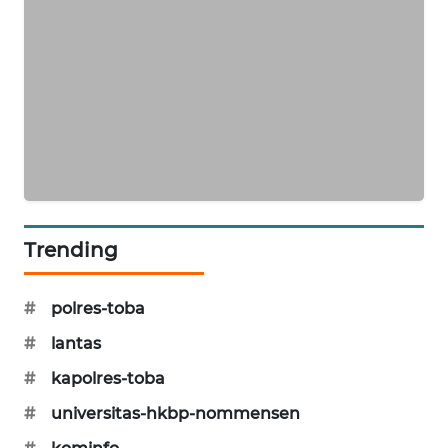
SIBARAGAS
NEWS
METRO
SIANTAR
NEWS
METRO
MEDAN
Trending
NEWS
METRO
#
polres-toba
JAKARTA
#
lantas
NEWS
#
kapolres-toba
KRT
#
universitas-hkbp-nommensen
NEWS