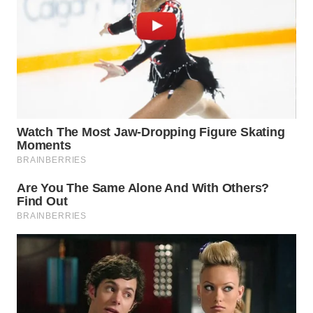
WN
SUMEDANG
WN
CIANJUR
WN
KEPULAUAN
SERIBU
WN
TANGERANG
WN
BINJAI
WN
CIREBON