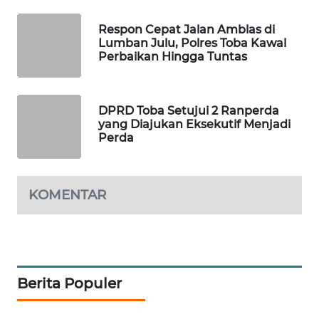
Respon Cepat Jalan Amblas di
MAWAKA
Lumban Julu, Polres Toba Kawal
ID
Perbaikan Hingga Tuntas
MARTABAT
NET
DPRD Toba Setujui 2 Ranperda
yang Diajukan Eksekutif Menjadi
Perda
PLN
WATCH
KOMENTAR
MKLI
LPKKI
LKKI
Berita Populer
KOPEKLIN