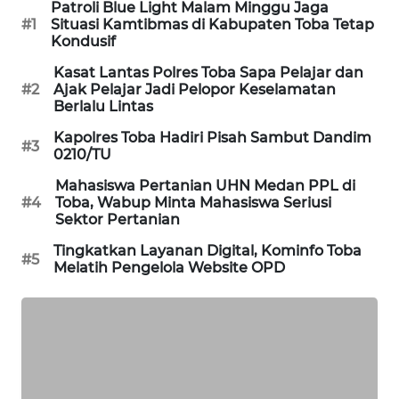
Patroli Blue Light Malam Minggu Jaga
#1
Situasi Kamtibmas di Kabupaten Toba Tetap
PORTAL
Kondusif
KONSUMEN
Kasat Lantas Polres Toba Sapa Pelajar dan
#2
Ajak Pelajar Jadi Pelopor Keselamatan
FORWAMKI
Berlalu Lintas
Kapolres Toba Hadiri Pisah Sambut Dandim
ALPERKLINAS
#3
0210/TU
Mahasiswa Pertanian UHN Medan PPL di
FORJASIDA
#4
Toba, Wabup Minta Mahasiswa Seriusi
Sektor Pertanian
TAMBANG
Tingkatkan Layanan Digital, Kominfo Toba
NEWS
#5
Melatih Pengelola Website OPD
SITUNGIR
NEWS
SIDIKALANG
NEWS