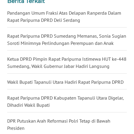
Berita Terkait
WN
Pandangan Umum Fraksi Atas Delapan Ranperda Dalam
KALTARA
Rapat Paripurna DPRD Deli Serdang
WN
Rapat Paripurna DPRD Sumedang Memanas, Sonia Sugian
KALSEL
Soroti Minimnya Perlindungan Perempuan dan Anak
WN
Ketua DPRD Pimpin Rapat Paripurna Istimewa HUT ke-448
KALTIM
Sumedang, Wakil Gubernur Jabar Hadiri Langsung
WN
Wakil Bupati Tapanuli Utara Hadiri Rapat Paripurna DPRD
SULSEL
Rapat Paripurna DPRD Kabupaten Tapanuli Utara Digelar,
WN
Dihadiri Wakil Bupati
GORONTALO
DPR Putuskan Arah Reformasi Polri Tetap di Bawah
WN
Presiden
SULUT