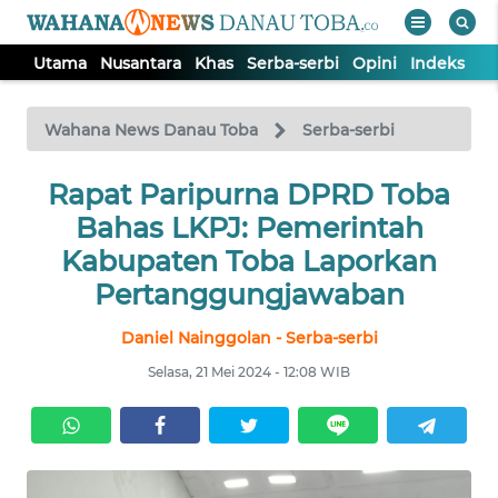
Utama
Nusantara
Khas
Serba-serbi
Opini
Indeks
WAHANA
Tutup
TV
Wahana News Danau Toba
Serba-serbi
UTAMA
Rapat Paripurna DPRD Toba
Bahas LKPJ: Pemerintah
NUSANTARA
Kabupaten Toba Laporkan
Pertanggungjawaban
KHAS
Daniel Nainggolan - Serba-serbi
Selasa, 21 Mei 2024 - 12:08 WIB
SERBA-
SERBI
OPINI