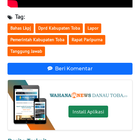
WN
Tag:
NUSANTARA
Bahas Lkpj
Dprd Kabupaten Toba
Lapor
WN
Pemerintah Kabupaten Toba
Rapat Paripurna
JOGJA
Tanggung Jawab
WN
JATIM
Beri Komentar
WN
BALI
WN
Install Aplikasi
KALBAR
WN
KALTENG