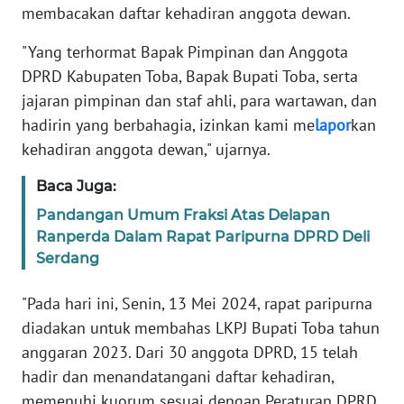
membacakan daftar kehadiran anggota dewan.
WN
"Yang terhormat Bapak Pimpinan dan Anggota
SERAMBI
DPRD Kabupaten Toba, Bapak Bupati Toba, serta
jajaran pimpinan dan staf ahli, para wartawan, dan
WN
hadirin yang berbahagia, izinkan kami me
lapor
kan
JAMBI
kehadiran anggota dewan," ujarnya.
WN
Baca Juga:
SULTRA
Pandangan Umum Fraksi Atas Delapan
Ranperda Dalam Rapat Paripurna DPRD Deli
WN
Serdang
NTB
"Pada hari ini, Senin, 13 Mei 2024, rapat paripurna
WN
diadakan untuk membahas LKPJ Bupati Toba tahun
SULTENG
anggaran 2023. Dari 30 anggota DPRD, 15 telah
hadir dan menandatangani daftar kehadiran,
WN
SULBAR
memenuhi kuorum sesuai dengan Peraturan DPRD