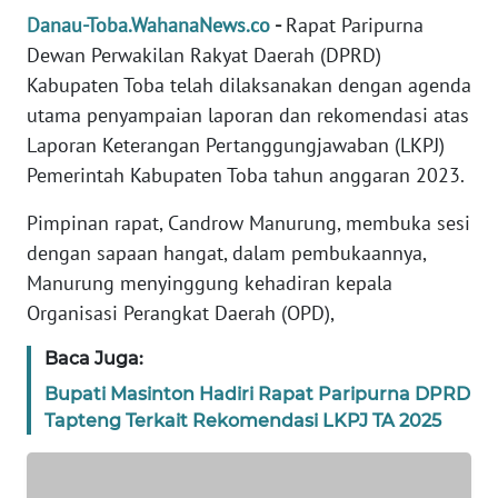
REDAKSI
Danau-Toba.WahanaNews.co
-
Rapat Paripurna
Dewan Perwakilan Rakyat Daerah (DPRD)
KARIR
Kabupaten Toba telah dilaksanakan dengan agenda
utama penyampaian laporan dan rekomendasi atas
DISCLAIMER
Laporan Keterangan Pertanggungjawaban (LKPJ)
Pemerintah Kabupaten Toba tahun anggaran 2023.
Wahana
News
Pimpinan rapat, Candrow Manurung, membuka sesi
Regional
dengan sapaan hangat, dalam pembukaannya,
Manurung menyinggung kehadiran kepala
WN
SUMUT
Organisasi Perangkat Daerah (OPD),
Baca Juga:
WN
JAKARTA
Bupati Masinton Hadiri Rapat Paripurna DPRD
Tapteng Terkait Rekomendasi LKPJ TA 2025
WN
JABAR