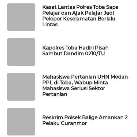
Kasat Lantas Polres Toba Sapa
WAHANA
Pelajar dan Ajak Pelajar Jadi
DESA
Pelopor Keselamatan Berlalu
WISATA
Lintas
LAPAK
WAHANA
Kapolres Toba Hadiri Pisah
Sambut Dandim 0210/TU
Wahana
Network
Mahasiswa Pertanian UHN Medan
PPL di Toba, Wabup Minta
KONSUMEN
Mahasiswa Seriusi Sektor
LISTRIK
Pertanian
MASYARAKAT
KELISTRIKAN
Reskrim Polsek Balige Amankan 2
Pelaku Curanmor
WALINKI
ID