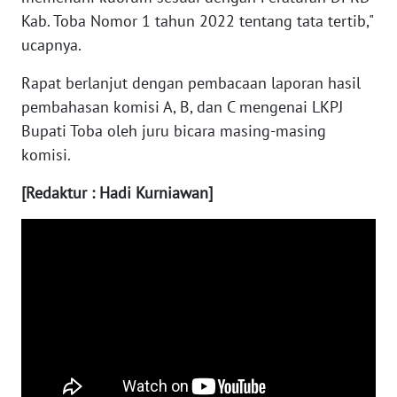
Kab. Toba Nomor 1 tahun 2022 tentang tata tertib,"
WN
ucapnya.
BABEL
Rapat berlanjut dengan pembacaan laporan hasil
pembahasan komisi A, B, dan C mengenai LKPJ
WN
SUMBAR
Bupati Toba oleh juru bicara masing-masing
komisi.
WN
SUMSEL
[Redaktur : Hadi Kurniawan]
WN
BENGKULU
WN
LAMPUNG
WN
JATENG