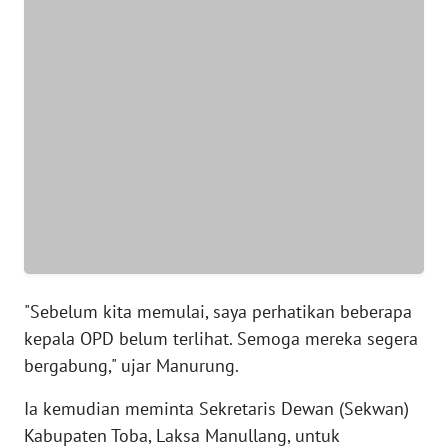
WN
BANTEN
WN
NTT
WN
KEPRI
WN
PAPUA
"Sebelum kita memulai, saya perhatikan beberapa
WN
kepala OPD belum terlihat. Semoga mereka segera
PAPUA
bergabung," ujar Manurung.
BARAT
Ia kemudian meminta Sekretaris Dewan (Sekwan)
WN
Kabupaten Toba, Laksa Manullang, untuk
RIAU