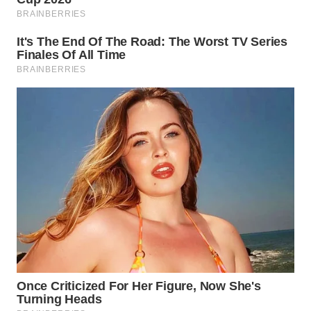
WN
NATUNA
WN
BINTAN
WN
MANDALIKA
WN
LIKUPANG
WN
LABUANBAJO
WN
BORNEO