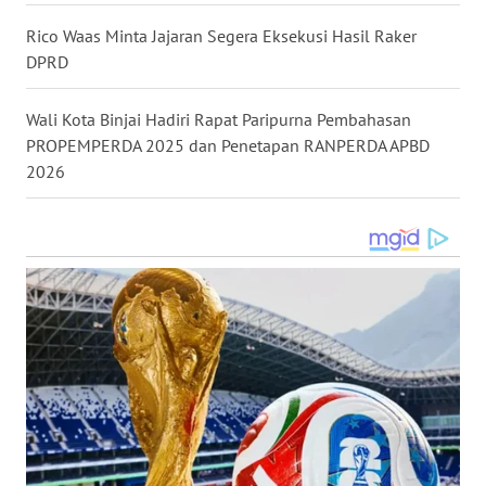
Rico Waas Minta Jajaran Segera Eksekusi Hasil Raker
WN
MALUKU
DPRD
WN
Wali Kota Binjai Hadiri Rapat Paripurna Pembahasan
MALUT
PROPEMPERDA 2025 dan Penetapan RANPERDA APBD
2026
WN
DAIRI
WN
DANAU
TOBA
WN
NIAS
WN
LANGKAT