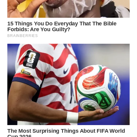
WN
PRIANGAN
TIMUR
WN
SEMARANG
WN
SOLO
WN
BOROBUDUR
WN
MADURA
WN
SURABAYA