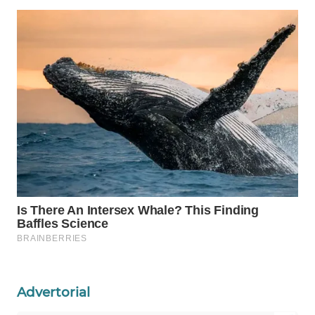
WAHANA
LISTRIK
WAHANA
TRAVEL
WAHANA
TV
WAHANANEWS
ID
WAHANANEWS
CO ID
Advertorial
WAHANANEWS
NET