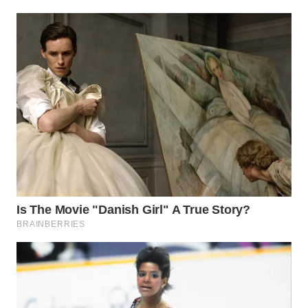
WN
BOGOR
WN
DEPOK
WN
TAPANULI
UTARA
WN
SAMOSIR
WN
PADANG
LAWAS