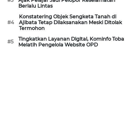
#3
Ajak Pelajar Jadi Pelopor Keselamatan
Berlalu Lintas
WN
BANTEN
Konstatering Objek Sengketa Tanah di
#4
Ajibata Tetap Dilaksanakan Meski Ditolak
Termohon
WN
Tingkatkan Layanan Digital, Kominfo Toba
NTT
#5
Melatih Pengelola Website OPD
WN
KEPRI
WN
PAPUA
WN
PAPUA
BARAT
WN
RIAU