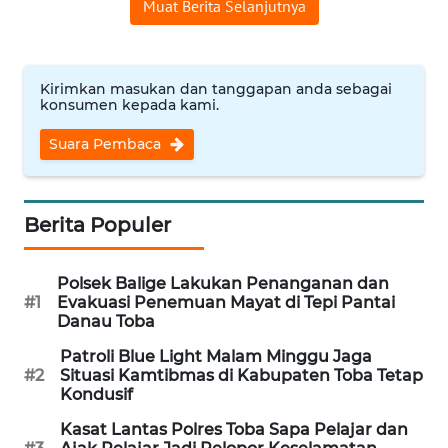
Muat Berita Selanjutnya
REDAKSI
KARIR
Kirimkan masukan dan tanggapan anda sebagai
konsumen kepada kami.
DISCLAIMER
Suara Pembaca
Wahana
News
Regional
Berita Populer
WN
SUMUT
Polsek Balige Lakukan Penanganan dan
#1
Evakuasi Penemuan Mayat di Tepi Pantai
Danau Toba
WN
JAKARTA
Patroli Blue Light Malam Minggu Jaga
#2
Situasi Kamtibmas di Kabupaten Toba Tetap
Kondusif
WN
JABAR
Kasat Lantas Polres Toba Sapa Pelajar dan