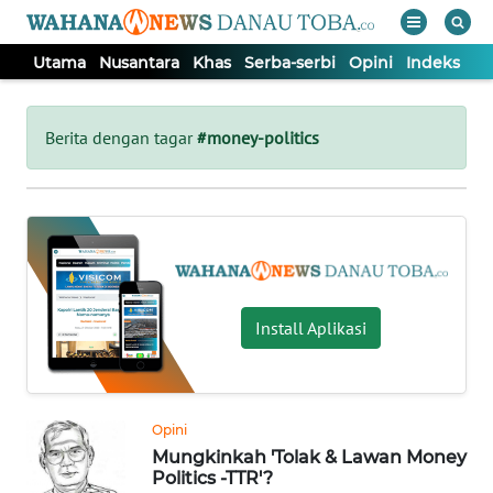
Utama
Nusantara
Khas
Serba-serbi
Opini
Indeks
WAHANA
Tutup
TV
Berita dengan tagar
#money-politics
UTAMA
NUSANTARA
KHAS
Install Aplikasi
SERBA-
SERBI
Opini
Mungkinkah 'Tolak & Lawan Money
OPINI
Politics -TTR'?