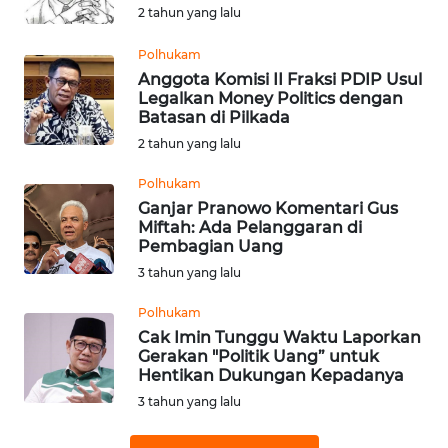
2 tahun yang lalu
Informasi
Polhukam
INDEKS
Anggota Komisi II Fraksi PDIP Usul
BERITA
Legalkan Money Politics dengan
Batasan di Pilkada
KONTAK
2 tahun yang lalu
KAMI
Polhukam
Ganjar Pranowo Komentari Gus
INFO
Miftah: Ada Pelanggaran di
IKLAN
Pembagian Uang
3 tahun yang lalu
TENTANG
KAMI
Polhukam
Cak Imin Tunggu Waktu Laporkan
Gerakan "Politik Uang” untuk
PEDOMAN
Hentikan Dukungan Kepadanya
MEDIA
3 tahun yang lalu
SIBER