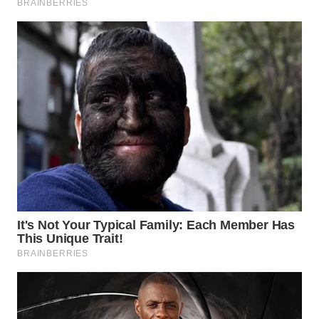
WAHANA
DESA
WISATA
LAPAK
WAHANA
Wahana
Network
KONSUMEN
LISTRIK
MASYARAKAT
KELISTRIKAN
WALINKI
ID