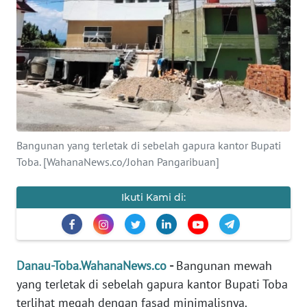
REDAKSI
KARIR
DISCLAIMER
Wahana
News
Regional
Bangunan yang terletak di sebelah gapura kantor Bupati
Toba. [WahanaNews.co/Johan Pangaribuan]
WN
SUMUT
Ikuti Kami di:
WN
JAKARTA
Danau-Toba.WahanaNews.co
-
Bangunan mewah
WN
yang terletak di sebelah gapura kantor Bupati Toba
JABAR
terlihat megah dengan fasad minimalisnya.