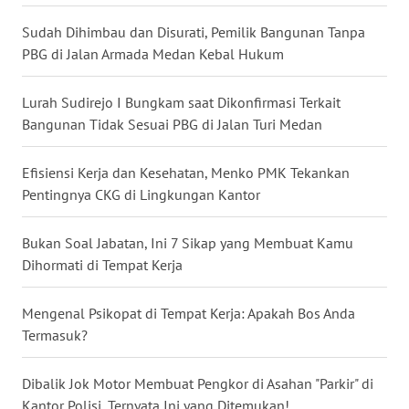
Sudah Dihimbau dan Disurati, Pemilik Bangunan Tanpa
WN
PBG di Jalan Armada Medan Kebal Hukum
TAPANULI
SELATAN
Lurah Sudirejo I Bungkam saat Dikonfirmasi Terkait
Bangunan Tidak Sesuai PBG di Jalan Turi Medan
WN
TANJUNG
LESUNG
Efisiensi Kerja dan Kesehatan, Menko PMK Tekankan
Pentingnya CKG di Lingkungan Kantor
WN
KARO
Bukan Soal Jabatan, Ini 7 Sikap yang Membuat Kamu
Dihormati di Tempat Kerja
WN
SIMALUNGUN
Mengenal Psikopat di Tempat Kerja: Apakah Bos Anda
Termasuk?
WN
LABUHANBATU
Dibalik Jok Motor Membuat Pengkor di Asahan "Parkir" di
Kantor Polisi, Ternyata Ini yang Ditemukan!