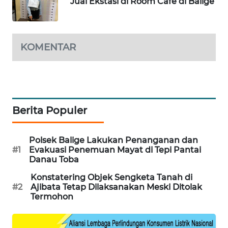
Jual Ekstasi di Room Cafe di Balige
CILEUNGSI
NEWS
KOMENTAR
BERKAT
NEWS
BERAMPU
NEWS
Berita Populer
ANUGERAH
NEWS
Polsek Balige Lakukan Penanganan dan
#1
Evakuasi Penemuan Mayat di Tepi Pantai
Danau Toba
AKHLAK
ID
Konstatering Objek Sengketa Tanah di
#2
Ajibata Tetap Dilaksanakan Meski Ditolak
Termohon
PERAPKI
NEWS