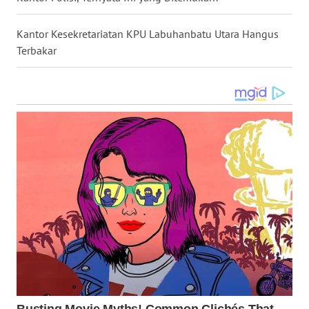
WN
TAPANULI
Kantor Kesekretariatan KPU Labuhanbatu Utara Hangus
TENGAH
Terbakar
WN DELI
SERDANG
WN
TEBING
TINGGI
WN
PAKPAK
WN
KARAWANG
WN
BEKASI