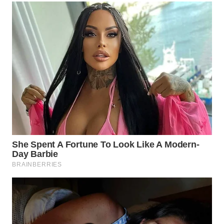
WN
NATUNA
WN
BINTAN
WN
MANDALIKA
WN
LIKUPANG
WN
LABUANBAJO
WN
BORNEO