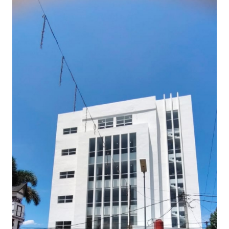
Informasi
INDEKS
BERITA
KONTAK
KAMI
INFO
IKLAN
TENTANG
KAMI
PEDOMAN
MEDIA
SIBER