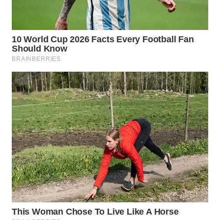
WAHANA
SPORT
WAHANA
UMKM
WAHANA
SELEB
WAHANA
PERSONA
WAHANA
OTOMOTIF
WAHANA
HEALTH