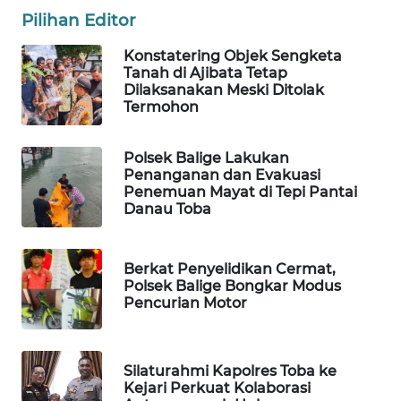
Pilihan Editor
SIBARAGAS
Konstatering Objek Sengketa
NEWS
Tanah di Ajibata Tetap
Dilaksanakan Meski Ditolak
METRO
Termohon
SIANTAR
NEWS
Polsek Balige Lakukan
Penanganan dan Evakuasi
METRO
Penemuan Mayat di Tepi Pantai
MEDAN
Danau Toba
NEWS
Berkat Penyelidikan Cermat,
METRO
Polsek Balige Bongkar Modus
JAKARTA
Pencurian Motor
NEWS
KRT
Silaturahmi Kapolres Toba ke
NEWS
Kejari Perkuat Kolaborasi