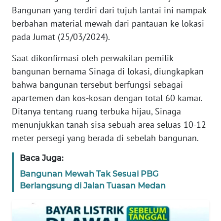
Bangunan yang terdiri dari tujuh lantai ini nampak
WN
berbahan material mewah dari pantauan ke lokasi
BANTEN
pada Jumat (25/03/2024).
WN
Saat dikonfirmasi oleh perwakilan pemilik
NTT
bangunan bernama Sinaga di lokasi, diungkapkan
bahwa bangunan tersebut berfungsi sebagai
WN
apartemen dan kos-kosan dengan total 60 kamar.
KEPRI
Ditanya tentang ruang terbuka hijau, Sinaga
menunjukkan tanah sisa sebuah area seluas 10-12
WN
PAPUA
meter persegi yang berada di sebelah bangunan.
Baca Juga:
WN
PAPUA
Bangunan Mewah Tak Sesuai PBG
BARAT
Berlangsung di Jalan Tuasan Medan
WN
RIAU