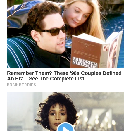
WN
SUMEDANG
WN
CIANJUR
WN
KEPULAUAN
SERIBU
WN
TANGERANG
WN
BINJAI
WN
CIREBON