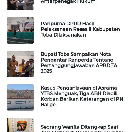
Antarpenegak Hukum
KARING
NEWS
Paripurna DPRD Hasil
Pelaksanaan Reses II Kabupaten
JURNAL
Toba Dilaksanakan
MARITIM
HUMBANG
Bupati Toba Sampaikan Nota
NEWS
Pengantar Ranperda Tentang
Pertanggungjawaban APBD TA
2025
GARONGGANG
NEWS
Kasus Penganiayaan di Asrama
YTBS Menguak, Tiga ABH Diadili,
FISUELRI
Korban Berikan Keterangan di PN
ID
Balige
ENERGI
NEWS
Seorang Wanita Ditangkap Saat