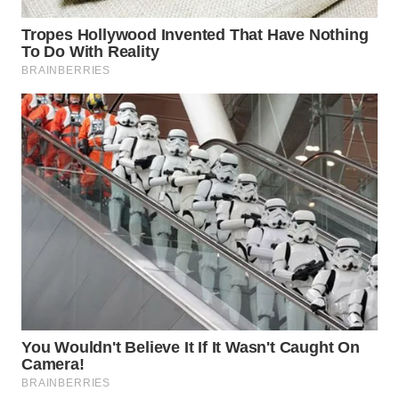
WN
PRIANGAN
TIMUR
WN
SEMARANG
WN
SOLO
WN
BOROBUDUR
WN
MADURA
WN
SURABAYA