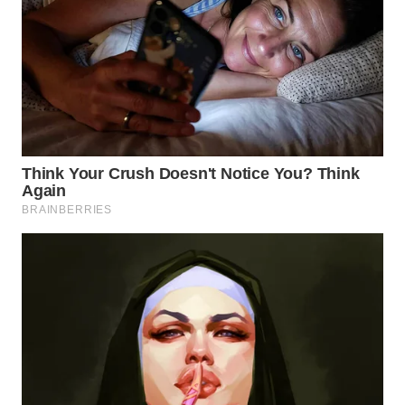
Wahana
Media
Group
WAHANA
NEWS
WAHANA
TANI
WAHANA
ADVOKAT
WAHANA
INFRASTRUKTUR
WAHANA
KONSUMEN