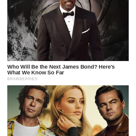
MAWAKA
ID
MARTABAT
NET
PLN
WATCH
MKLI
LPKKI
LKKI
KOPEKLIN