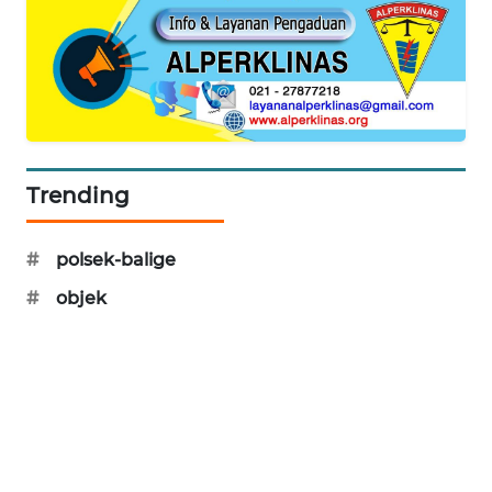
SONYA
ASA
NEWS
Trending
#
polsek-balige
#
objek