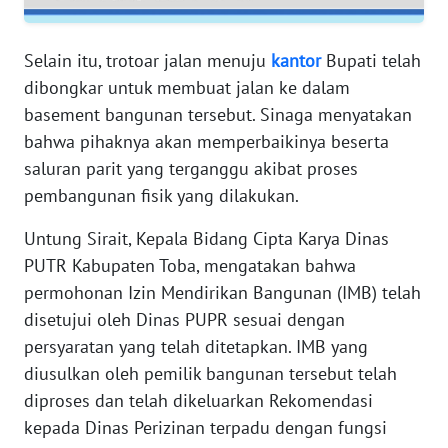
WN
Selain itu, trotoar jalan menuju
kantor
Bupati telah
BABEL
dibongkar untuk membuat jalan ke dalam
basement bangunan tersebut. Sinaga menyatakan
WN
bahwa pihaknya akan memperbaikinya beserta
SUMBAR
saluran parit yang terganggu akibat proses
WN
pembangunan fisik yang dilakukan.
SUMSEL
Untung Sirait, Kepala Bidang Cipta Karya Dinas
PUTR Kabupaten Toba, mengatakan bahwa
WN
BENGKULU
permohonan Izin Mendirikan Bangunan (IMB) telah
disetujui oleh Dinas PUPR sesuai dengan
WN
persyaratan yang telah ditetapkan. IMB yang
LAMPUNG
diusulkan oleh pemilik bangunan tersebut telah
diproses dan telah dikeluarkan Rekomendasi
WN
kepada Dinas Perizinan terpadu dengan fungsi
JATENG