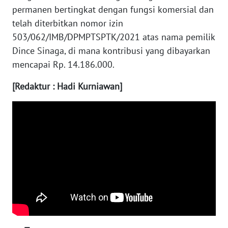
permanen bertingkat dengan fungsi komersial dan
WN
telah diterbitkan nomor izin
KALTARA
503/062/IMB/DPMPTSPTK/2021 atas nama pemilik
Dince Sinaga, di mana kontribusi yang dibayarkan
WN
mencapai Rp. 14.186.000.
KALSEL
[Redaktur : Hadi Kurniawan]
WN
KALTIM
WN
SULSEL
WN
GORONTALO
WN
SULUT