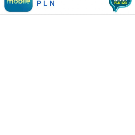
WAHANA MEDIA GROUP
|
|
|
WAHANA NEWS co
WAHANA TANI
WAHANA ADVOKAT
|
|
WAHANA INFRASTRUKTUR
WAHANA KONSUMEN
|
|
|
WAHANA LISTRIK
WAHANA TRAVEL
WAHANA TV
|
|
|
WAHANANEWS id
WAHANANEWS CO ID
WAHANANEWS NET
|
|
|
WAHANA SPORT ID
Wahana UMKM
Wahana Seleb
|
|
|
Wahana Persona
Wahana Otomotif
Wahana Health
|
Wahana Desa Wisata
Lapak Wahana