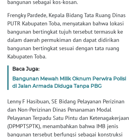
bangunan sebagai kos-kosan.
WN
Frengky Pardede, Kepala Bidang Tata Ruang Dinas
NUSANTARA
PUTR Kabupaten Toba, menyatakan bahwa lokasi
bangunan bertingkat tujuh tersebut termasuk ke
WN
dalam daerah permukiman dan dapat didirikan
JOGJA
bangunan bertingkat sesuai dengan tata ruang
Kabupaten Toba.
WN
JATIM
Baca Juga:
Bangunan Mewah Milik Oknum Perwira Polisi
WN
di Jalan Armada Diduga Tanpa PBG
BALI
Lenny F Hasibuan, SE Bidang Pelayanan Perizinan
WN
dan Non-Perizinan Dinas Penanaman Modal
KALBAR
Pelayanan Terpadu Satu Pintu dan Ketenagakerjaan
(DPMPTSPTK), menambahkan bahwa IMB jenis
WN
KALTENG
bangunan tersebut berfungsi sebagai konstruksi