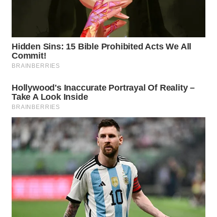
WAHANA
LISTRIK
WAHANA
TRAVEL
WAHANA
TV
WAHANANEWS
ID
WAHANANEWS
CO ID
WAHANANEWS
NET