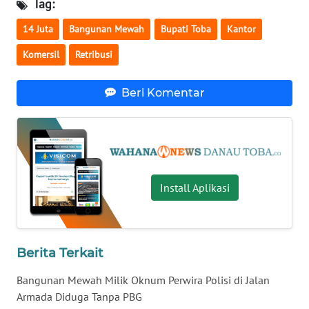
Tag:
WN
14 Juta
Bangunan Mewah
Bupati Toba
Kantor
MALUKU
Komersil
Retribusi
WN
MALUT
Beri Komentar
WN
DAIRI
WN
Install Aplikasi
DANAU
TOBA
WN
Berita Terkait
NIAS
Bangunan Mewah Milik Oknum Perwira Polisi di Jalan
WN
Armada Diduga Tanpa PBG
LANGKAT