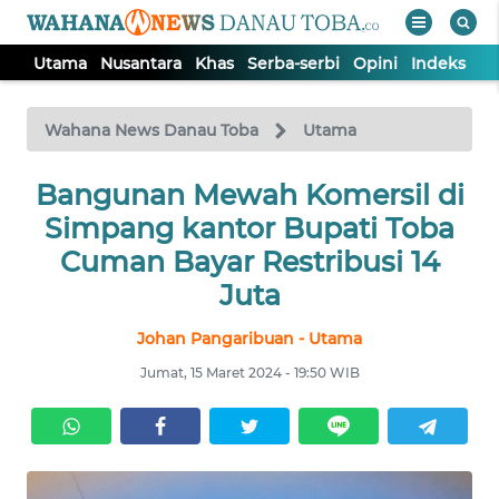
Utama
Nusantara
Khas
Serba-serbi
Opini
Indeks
WAHANA
Tutup
TV
Wahana News Danau Toba
Utama
UTAMA
Bangunan Mewah Komersil di
Simpang kantor Bupati Toba
NUSANTARA
Cuman Bayar Restribusi 14
Juta
KHAS
Johan Pangaribuan - Utama
Jumat, 15 Maret 2024 - 19:50 WIB
SERBA-
SERBI
OPINI