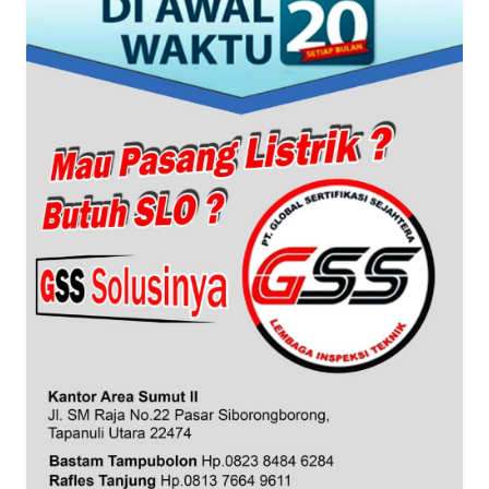
WN
SERAMBI
WN
JAMBI
WN
SULTRA
WN
NTB
WN
SULTENG
WN
SULBAR