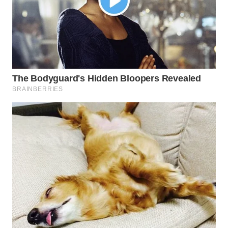
WN
INDRAMAYU
WN
KUNINGAN
WN
MAJALENGKA
WN
SUBANG
WN
SUKABUMI
WN
PURWAKARTA