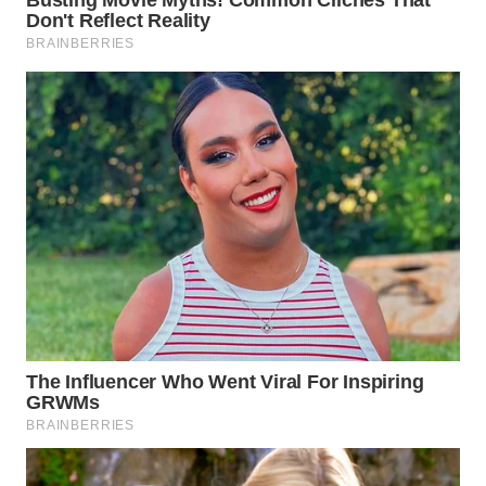
WN
BOGOR
WN
DEPOK
WN
TAPANULI
UTARA
WN
SAMOSIR
WN
PADANG
LAWAS