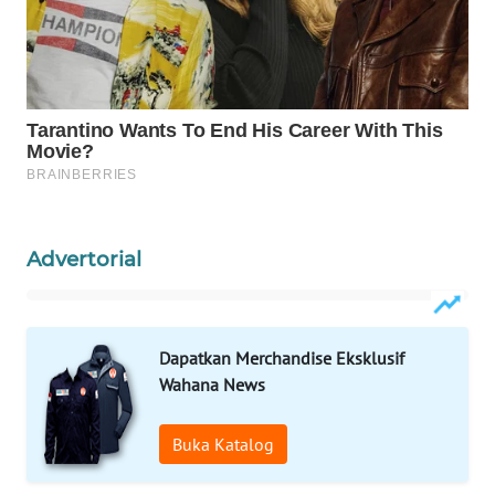
PORTAL
KONSUMEN
FORWAMKI
ALPERKLINAS
FORJASIDA
Advertorial
TAMBANG
NEWS
Dapatkan Merchandise Eksklusif
SITUNGIR
Wahana News
NEWS
Buka Katalog
SIDIKALANG
NEWS