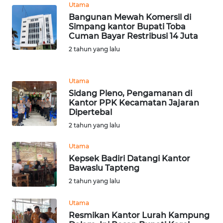
Utama
WN
Bangunan Mewah Komersil di
Simpang kantor Bupati Toba
BANTEN
Cuman Bayar Restribusi 14 Juta
2 tahun yang lalu
WN
NTT
Utama
WN
Sidang Pleno, Pengamanan di
KEPRI
Kantor PPK Kecamatan Jajaran
Dipertebal
2 tahun yang lalu
WN
PAPUA
Utama
Kepsek Badiri Datangi Kantor
WN
Bawaslu Tapteng
PAPUA
2 tahun yang lalu
BARAT
Utama
WN
Resmikan Kantor Lurah Kampung
RIAU