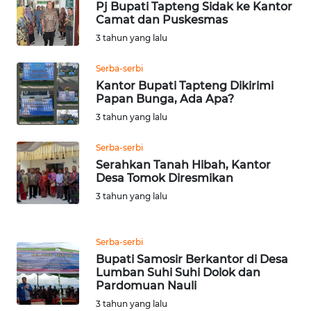
Pj Bupati Tapteng Sidak ke Kantor
Camat dan Puskesmas
WN
3 tahun yang lalu
NUSANTARA
Serba-serbi
WN
Kantor Bupati Tapteng Dikirimi
JOGJA
Papan Bunga, Ada Apa?
3 tahun yang lalu
WN
JATIM
Serba-serbi
Serahkan Tanah Hibah, Kantor
Desa Tomok Diresmikan
WN
3 tahun yang lalu
BALI
WN
Serba-serbi
KALBAR
Bupati Samosir Berkantor di Desa
Lumban Suhi Suhi Dolok dan
Pardomuan Nauli
WN
KALTENG
3 tahun yang lalu