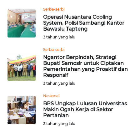
Serba-serbi
WN
Operasi Nusantara Cooling
KALTARA
System, Polisi Sambangi Kantor
Bawaslu Tapteng
WN
3 tahun yang lalu
KALSEL
Serba-serbi
Ngantor Berpindah, Strategi
WN
Bupati Samosir untuk Ciptakan
KALTIM
Pemerintahan yang Proaktif dan
Responsif
WN
3 tahun yang lalu
SULSEL
Nasional
BPS Ungkap Lulusan Universitas
WN
Makin Ogah Kerja di Sektor
GORONTALO
Pertanian
3 tahun yang lalu
WN
SULUT