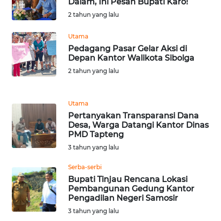
Dalam, Ini Pesan Bupati Karo!
2 tahun yang lalu
WN
SERAMBI
Utama
Pedagang Pasar Gelar Aksi di
Depan Kantor Walikota Sibolga
WN
JAMBI
2 tahun yang lalu
WN
Utama
SULTRA
Pertanyakan Transparansi Dana
Desa, Warga Datangi Kantor Dinas
WN
PMD Tapteng
NTB
3 tahun yang lalu
Serba-serbi
WN
Bupati Tinjau Rencana Lokasi
SULTENG
Pembangunan Gedung Kantor
Pengadilan Negeri Samosir
WN
3 tahun yang lalu
SULBAR