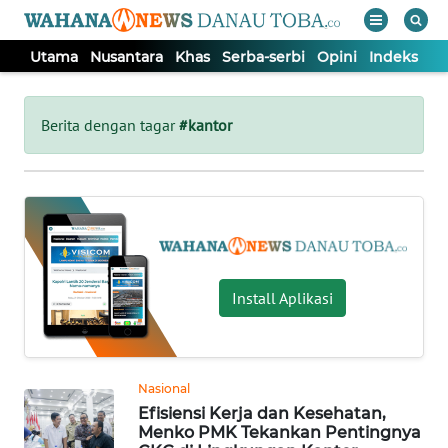
Utama
Nusantara
Khas
Serba-serbi
Opini
Indeks
WAHANA
Tutup
TV
Berita dengan tagar
#kantor
UTAMA
NUSANTARA
KHAS
Install Aplikasi
SERBA-
SERBI
Nasional
Efisiensi Kerja dan Kesehatan,
OPINI
Menko PMK Tekankan Pentingnya