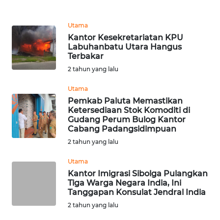
REDAKSI
Utama
KARIR
Kantor Kesekretariatan KPU
Labuhanbatu Utara Hangus
Terbakar
DISCLAIMER
2 tahun yang lalu
Wahana
Utama
News
Pemkab Paluta Memastikan
Regional
Ketersediaan Stok Komoditi di
Gudang Perum Bulog Kantor
WN
Cabang Padangsidimpuan
SUMUT
2 tahun yang lalu
Utama
WN
Kantor Imigrasi Sibolga Pulangkan
JAKARTA
Tiga Warga Negara India, Ini
Tanggapan Konsulat Jendral India
WN
2 tahun yang lalu
JABAR