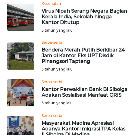
Kesehatan
WN
Virus Nipah Serang Negara Bagian
MALUKU
Kerala India, Sekolah hingga
Kantor Ditutup
3 tahun yang lalu
WN
MALUT
Serba-serbi
Bendera Merah Putih Berkibar 24
WN
Jam di Kantor Eks UPT Disdik
DAIRI
Pinangsori Tapteng
3 tahun yang lalu
WN
Serba-serbi
DANAU
Kantor Perwakilan Bank BI Sibolga
TOBA
Adakan Sosialisasi Manfaat QRIS
3 tahun yang lalu
WN
NIAS
Serba-serbi
Masyarakat Madina Apresiasi
WN
Adanya Kantor Imigrasi TPA Kelas
LANGKAT
II Sibolga Di Madina