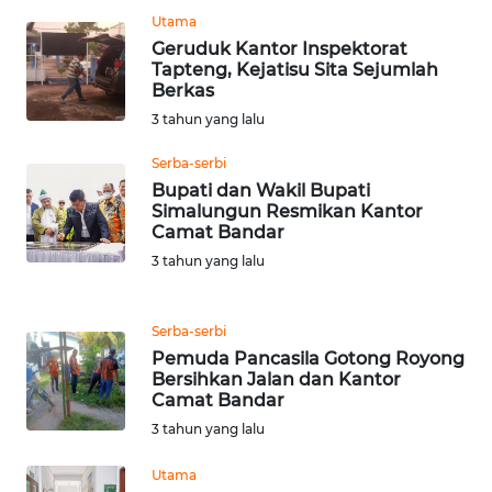
Utama
Geruduk Kantor Inspektorat
WN
Tapteng, Kejatisu Sita Sejumlah
BABEL
Berkas
3 tahun yang lalu
WN
SUMBAR
Serba-serbi
Bupati dan Wakil Bupati
Simalungun Resmikan Kantor
WN
Camat Bandar
SUMSEL
3 tahun yang lalu
WN
BENGKULU
Serba-serbi
Pemuda Pancasila Gotong Royong
WN
Bersihkan Jalan dan Kantor
LAMPUNG
Camat Bandar
3 tahun yang lalu
WN
Utama
JATENG