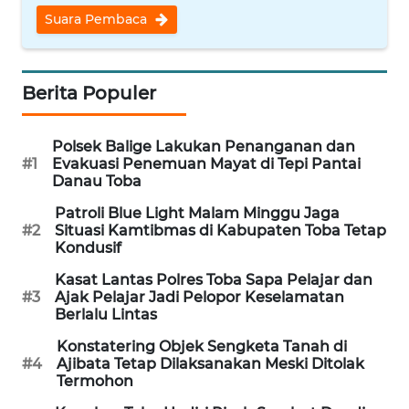
Suara Pembaca
WN
INDRAMAYU
Berita Populer
WN
KUNINGAN
Polsek Balige Lakukan Penanganan dan
#1
Evakuasi Penemuan Mayat di Tepi Pantai
WN
Danau Toba
MAJALENGKA
Patroli Blue Light Malam Minggu Jaga
#2
Situasi Kamtibmas di Kabupaten Toba Tetap
WN
Kondusif
SUBANG
Kasat Lantas Polres Toba Sapa Pelajar dan
#3
Ajak Pelajar Jadi Pelopor Keselamatan
WN
Berlalu Lintas
SUKABUMI
Konstatering Objek Sengketa Tanah di
#4
Ajibata Tetap Dilaksanakan Meski Ditolak
WN
Termohon
PURWAKARTA