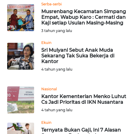
Serba-serbi
Musrenbang Kecamatan Simpang
WN
Empat, Wabup Karo : Cermati dan
BOGOR
Kaji setiap Usulan Masing-Masing
3 tahun yang lalu
WN
Ekuin
DEPOK
Sri Mulyani Sebut Anak Muda
Sekarang Tak Suka Bekerja di
WN
Kantor
TAPANULI
4 tahun yang lalu
UTARA
WN
Nasional
SAMOSIR
Kantor Kementerian Menko Luhut
Cs Jadi Prioritas di IKN Nusantara
4 tahun yang lalu
WN
PADANG
Ekuin
LAWAS
Ternyata Bukan Gaji, Ini 7 Alasan