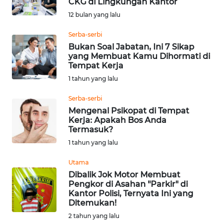
CKG di Lingkungan Kantor
Informasi
12 bulan yang lalu
INDEKS
Serba-serbi
BERITA
Bukan Soal Jabatan, Ini 7 Sikap
yang Membuat Kamu Dihormati di
Tempat Kerja
KONTAK
1 tahun yang lalu
KAMI
Serba-serbi
INFO
Mengenal Psikopat di Tempat
IKLAN
Kerja: Apakah Bos Anda
Termasuk?
1 tahun yang lalu
TENTANG
KAMI
Utama
Dibalik Jok Motor Membuat
PEDOMAN
Pengkor di Asahan "Parkir" di
MEDIA
Kantor Polisi, Ternyata Ini yang
SIBER
Ditemukan!
2 tahun yang lalu