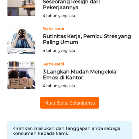
Seseorang Resign dari
WN
Pekerjaannya
SUMEDANG
4 tahun yang lalu
WN
Serba-serbi
CIANJUR
Rutinitas Kerja, Pemicu Stres yang
Paling Umum
4 tahun yang lalu
WN
KEPULAUAN
SERIBU
Serba-serbi
3 Langkah Mudah Mengelola
Emosi di Kantor
WN
4 tahun yang lalu
TANGERANG
Muat Berita Selanjutnya
WN
BINJAI
WN
Kirimkan masukan dan tanggapan anda sebagai
CIREBON
konsumen kepada kami.