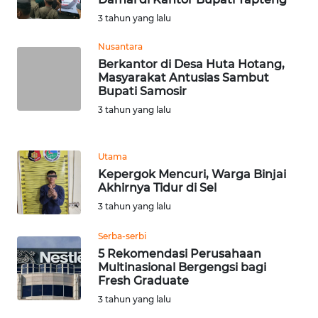
WN
3 tahun yang lalu
TAPANULI
TENGAH
Nusantara
Berkantor di Desa Huta Hotang,
Masyarakat Antusias Sambut
WN DELI
Bupati Samosir
SERDANG
3 tahun yang lalu
WN
TEBING
Utama
TINGGI
Kepergok Mencuri, Warga Binjai
Akhirnya Tidur di Sel
WN
3 tahun yang lalu
PAKPAK
Serba-serbi
WN
5 Rekomendasi Perusahaan
KARAWANG
Multinasional Bergengsi bagi
Fresh Graduate
3 tahun yang lalu
WN
BEKASI