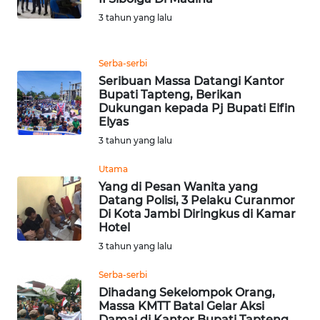
3 tahun yang lalu
WN
TAPANULI
Serba-serbi
SELATAN
Seribuan Massa Datangi Kantor
Bupati Tapteng, Berikan
WN
Dukungan kepada Pj Bupati Elfin
TANJUNG
Elyas
LESUNG
3 tahun yang lalu
Utama
WN
Yang di Pesan Wanita yang
KARO
Datang Polisi, 3 Pelaku Curanmor
Di Kota Jambi Diringkus di Kamar
WN
Hotel
SIMALUNGUN
3 tahun yang lalu
Serba-serbi
WN
Dihadang Sekelompok Orang,
LABUHANBATU
Massa KMTT Batal Gelar Aksi
Damai di Kantor Bupati Tapteng