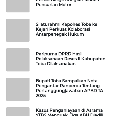
Pencurian Motor
SIBARAGAS
NEWS
Silaturahmi Kapolres Toba ke
Kejari Perkuat Kolaborasi
METRO
Antarpenegak Hukum
SIANTAR
NEWS
Paripurna DPRD Hasil
METRO
Pelaksanaan Reses II Kabupaten
MEDAN
Toba Dilaksanakan
NEWS
METRO
Bupati Toba Sampaikan Nota
JAKARTA
Pengantar Ranperda Tentang
NEWS
Pertanggungjawaban APBD TA
2025
KRT
NEWS
Kasus Penganiayaan di Asrama
YTBS Menguak, Tiga ABH Diadili,