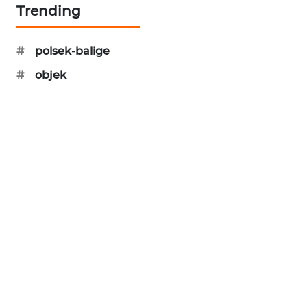
Trending
SONYA
ASA
NEWS
#
polsek-balige
#
objek