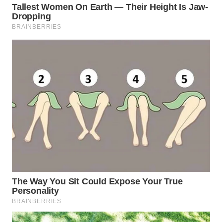
Wahana
Media
Group
WAHANA
NEWS
WAHANA
TANI
WAHANA
ADVOKAT
WAHANA
INFRASTRUKTUR
WAHANA
KONSUMEN