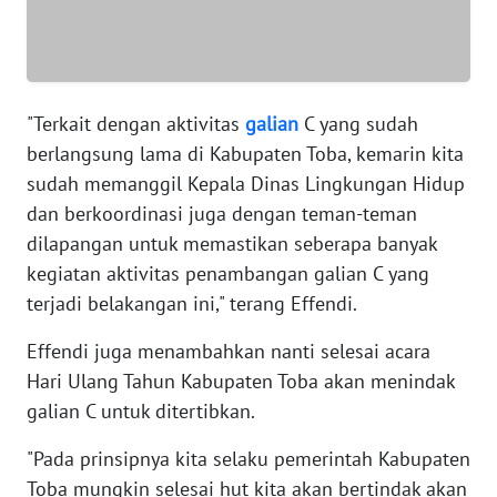
WN
SERAMBI
"Terkait dengan aktivitas
galian
C yang sudah
WN
berlangsung lama di Kabupaten Toba, kemarin kita
JAMBI
sudah memanggil Kepala Dinas Lingkungan Hidup
dan berkoordinasi juga dengan teman-teman
WN
dilapangan untuk memastikan seberapa banyak
SULTRA
kegiatan aktivitas penambangan galian C yang
WN
terjadi belakangan ini," terang Effendi.
NTB
Effendi juga menambahkan nanti selesai acara
Hari Ulang Tahun Kabupaten Toba akan menindak
WN
SULTENG
galian C untuk ditertibkan.
"Pada prinsipnya kita selaku pemerintah Kabupaten
WN
Toba mungkin selesai hut kita akan bertindak akan
SULBAR