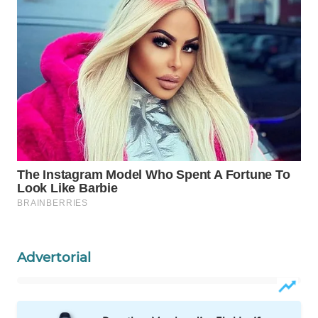
MAWAKA
ID
MARTABAT
NET
PLN
WATCH
MKLI
LPKKI
Advertorial
LKKI
KOPEKLIN