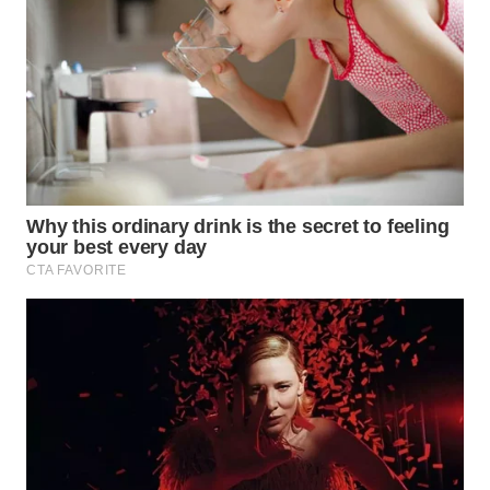
WN
PRIANGAN
TIMUR
WN
SEMARANG
WN
SOLO
WN
BOROBUDUR
WN
MADURA
WN
SURABAYA