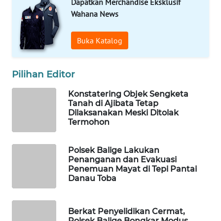
Dapatkan Merchandise Eksklusif
Wahana News
PORTAL
KONSUMEN
Buka Katalog
FORWAMKI
Pilihan Editor
ALPERKLINAS
Konstatering Objek Sengketa
Tanah di Ajibata Tetap
FORJASIDA
Dilaksanakan Meski Ditolak
Termohon
TAMBANG
NEWS
Polsek Balige Lakukan
Penanganan dan Evakuasi
Penemuan Mayat di Tepi Pantai
SITUNGIR
Danau Toba
NEWS
SIDIKALANG
Berkat Penyelidikan Cermat,
NEWS
Polsek Balige Bongkar Modus