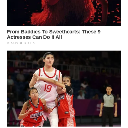
WN
NATUNA
WN
BINTAN
WN
MANDALIKA
WN
LIKUPANG
WN
LABUANBAJO
WN
BORNEO