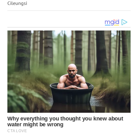
Cileungsi
WN
TAPANULI
SELATAN
WN
TANJUNG
LESUNG
WN
KARO
WN
SIMALUNGUN
WN
LABUHANBATU