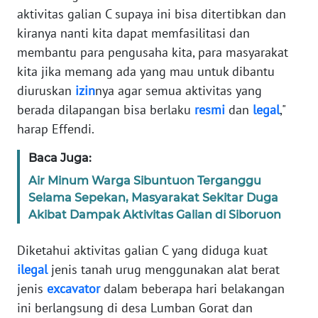
aktivitas galian C supaya ini bisa ditertibkan dan
kiranya nanti kita dapat memfasilitasi dan
WN
BABEL
membantu para pengusaha kita, para masyarakat
kita jika memang ada yang mau untuk dibantu
WN
diuruskan
izin
nya agar semua aktivitas yang
SUMBAR
berada dilapangan bisa berlaku
resmi
dan
legal
,"
harap Effendi.
WN
SUMSEL
Baca Juga:
Air Minum Warga Sibuntuon Terganggu
WN
Selama Sepekan, Masyarakat Sekitar Duga
BENGKULU
Akibat Dampak Aktivitas Galian di Siboruon
WN
Diketahui aktivitas galian C yang diduga kuat
LAMPUNG
ilegal
jenis tanah urug menggunakan alat berat
jenis
excavator
dalam beberapa hari belakangan
WN
ini berlangsung di desa Lumban Gorat dan
JATENG