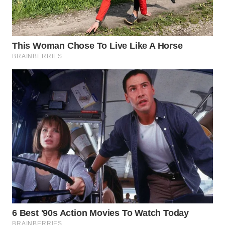
WN
SUMEDANG
WN
CIANJUR
WN
KEPULAUAN
SERIBU
WN
TANGERANG
WN
BINJAI
WN
CIREBON