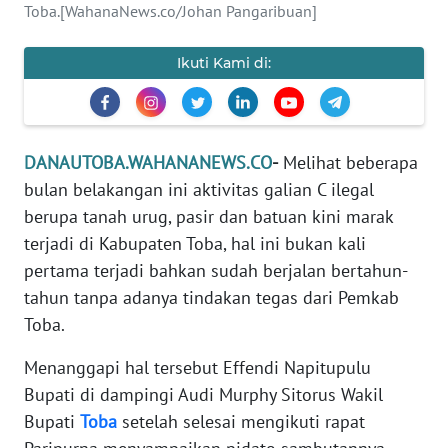
REDAKSI
Toba.[WahanaNews.co/Johan Pangaribuan]
KARIR
Ikuti Kami di:
DISCLAIMER
DANAUTOBA.WAHANANEWS.CO
-
Melihat beberapa
Wahana
News
bulan belakangan ini aktivitas galian C ilegal
Regional
berupa tanah urug, pasir dan batuan kini marak
terjadi di Kabupaten Toba, hal ini bukan kali
WN
pertama terjadi bahkan sudah berjalan bertahun-
SUMUT
tahun tanpa adanya tindakan tegas dari Pemkab
Toba.
WN
JAKARTA
Menanggapi hal tersebut Effendi Napitupulu
Bupati di dampingi Audi Murphy Sitorus Wakil
WN
Bupati
Toba
setelah selesai mengikuti rapat
JABAR