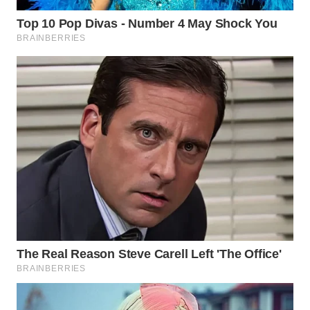
WAHANA
DESA
WISATA
LAPAK
WAHANA
Wahana
Network
KONSUMEN
LISTRIK
MASYARAKAT
KELISTRIKAN
WALINKI
ID