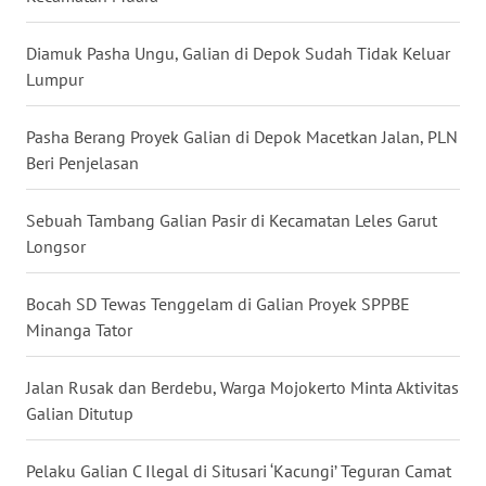
WN
Diamuk Pasha Ungu, Galian di Depok Sudah Tidak Keluar
MALUKU
Lumpur
WN
Pasha Berang Proyek Galian di Depok Macetkan Jalan, PLN
MALUT
Beri Penjelasan
WN
DAIRI
Sebuah Tambang Galian Pasir di Kecamatan Leles Garut
Longsor
WN
DANAU
Bocah SD Tewas Tenggelam di Galian Proyek SPPBE
TOBA
Minanga Tator
WN
Jalan Rusak dan Berdebu, Warga Mojokerto Minta Aktivitas
NIAS
Galian Ditutup
WN
Pelaku Galian C Ilegal di Situsari ‘Kacungi’ Teguran Camat
LANGKAT