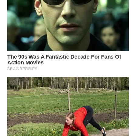
WN
BOGOR
WN
DEPOK
WN
TAPANULI
UTARA
WN
SAMOSIR
WN
PADANG
LAWAS