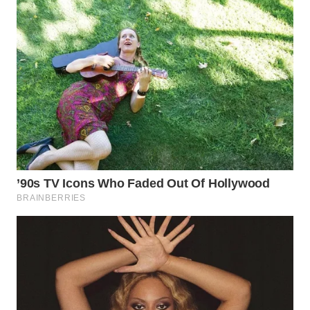
WAHANA
LISTRIK
WAHANA
TRAVEL
WAHANA
TV
WAHANANEWS
ID
WAHANANEWS
CO ID
WAHANANEWS
NET