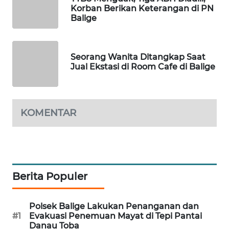
Korban Berikan Keterangan di PN
KARING
Balige
NEWS
JURNAL
Seorang Wanita Ditangkap Saat
MARITIM
Jual Ekstasi di Room Cafe di Balige
HUMBANG
NEWS
KOMENTAR
GARONGGANG
NEWS
FISUELRI
Berita Populer
ID
ENERGI
Polsek Balige Lakukan Penanganan dan
NEWS
#1
Evakuasi Penemuan Mayat di Tepi Pantai
Danau Toba