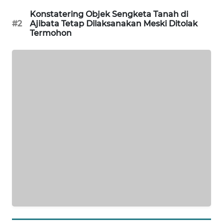
CILEUNGSI
Konstatering Objek Sengketa Tanah di
NEWS
#2
Ajibata Tetap Dilaksanakan Meski Ditolak
Termohon
BERKAT
NEWS
BERAMPU
NEWS
ANUGERAH
NEWS
AKHLAK
ID
PERAPKI
NEWS