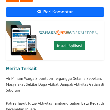
WN
Beri Komentar
KALTARA
WN
KALSEL
Install Aplikasi
WN
KALTIM
WN
Berita Terkait
SULSEL
Air Minum Warga Sibuntuon Terganggu Selama Sepekan,
WN
Masyarakat Sekitar Duga Akibat Dampak Aktivitas Galian di
GORONTALO
Siboruon
WN
Polres Taput Tutup Aktivitas Tambang Galian Batu Ilegal di
SULUT
Kecamatan Muara