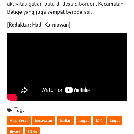
aktivitas galian batu di desa Siboruon, Kecamatan
Balige yang juga sempat beroperasi.
WN
NUSANTARA
[Redaktur: Hadi Kurniawan]
WN
JOGJA
WN
JATIM
WN
BALI
WN
KALBAR
Tag:
Alat Berat
Excavator
Galian
Ilegal
IZIN
Legal
WN
KALTENG
Resmi
TOBA