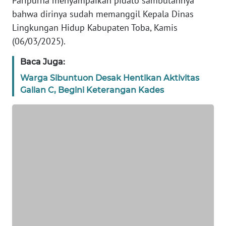
Paripurna menyampaikan pidato sambutannya
bahwa dirinya sudah memanggil Kepala Dinas
WN
Lingkungan Hidup Kabupaten Toba, Kamis
BANTEN
(06/03/2025).
WN
Baca Juga:
NTT
Warga Sibuntuon Desak Hentikan Aktivitas
Galian C, Begini Keterangan Kades
WN
KEPRI
WN
PAPUA
WN
PAPUA
BARAT
WN
RIAU