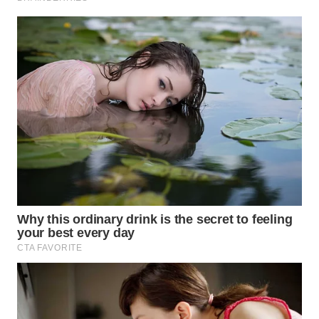
WN
INDRAMAYU
WN
KUNINGAN
WN
MAJALENGKA
WN
SUBANG
WN
SUKABUMI
WN
PURWAKARTA