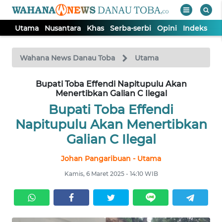
Utama
Nusantara
Khas
Serba-serbi
Opini
Indeks
WAHANA
Tutup
TV
Wahana News Danau Toba
Utama
UTAMA
Bupati Toba Effendi Napitupulu Akan
Menertibkan Galian C Ilegal
Bupati Toba Effendi
NUSANTARA
Napitupulu Akan Menertibkan
Galian C Ilegal
KHAS
Johan Pangaribuan - Utama
SERBA-
Kamis, 6 Maret 2025 - 14:10 WIB
SERBI
OPINI