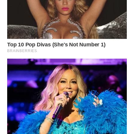
WAHANA
SPORT
WAHANA
UMKM
WAHANA
SELEB
WAHANA
PERSONA
WAHANA
OTOMOTIF
WAHANA
HEALTH