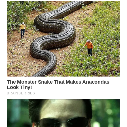
WN
TAPANULI
TENGAH
WN DELI
SERDANG
WN
TEBING
TINGGI
WN
PAKPAK
WN
KARAWANG
WN
BEKASI