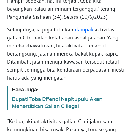
Hampir sepekan, hal ini terjadi. Coba kita
bayangkan kalau air minum terganggu," terang
WN
Panguhala Siahaan (54), Selasa (10/6/2025).
SERAMBI
Selanjutnya, ia juga tuturkan
dampak
aktivitas
WN
galian C terhadap ketahanan aspal jalanan. Yang
JAMBI
mereka khawatirkan, bila aktivitas tersebut
berlangsung, jalanan mereka bakal kupak-kapik.
WN
Ditambah, jalan menuju kawasan tersebut relatif
SULTRA
sempit sehingga bila kendaraan berpapasan, mesti
harus ada yang mengalah.
WN
NTB
Baca Juga:
Bupati Toba Effendi Napitupulu Akan
WN
Menertibkan Galian C Ilegal
SULTENG
"Kedua, akibat aktivitas galian C ini jalan kami
WN
kemungkinan bisa rusak. Pasalnya, tonase yang
SULBAR