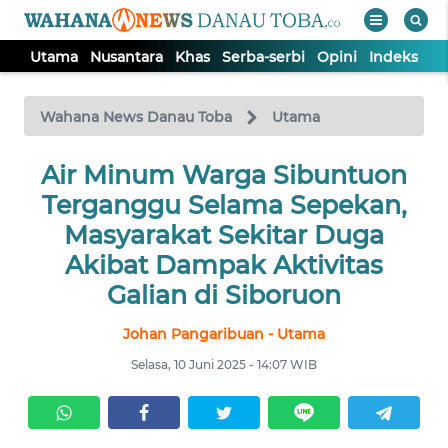
Utama
Nusantara
Khas
Serba-serbi
Opini
Indeks
WAHANA
Tutup
TV
Wahana News Danau Toba
Utama
UTAMA
Air Minum Warga Sibuntuon
Terganggu Selama Sepekan,
NUSANTARA
Masyarakat Sekitar Duga
Akibat Dampak Aktivitas
KHAS
Galian di Siboruon
Johan Pangaribuan - Utama
SERBA-
SERBI
Selasa, 10 Juni 2025 - 14:07 WIB
OPINI