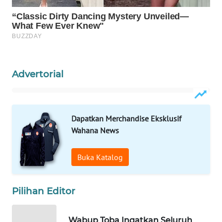
WAHANA
SPORT
WAHANA
UMKM
Advertorial
WAHANA
SELEB
Dapatkan Merchandise Eksklusif
Wahana News
WAHANA
PERSONA
Buka Katalog
WAHANA
OTOMOTIF
Pilihan Editor
WAHANA
HEALTH
Wabup Toba Ingatkan Seluruh