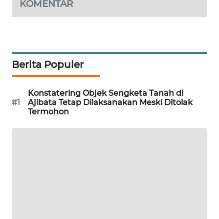
KOMENTAR
PORTAL
KONSUMEN
FORWAMKI
Berita Populer
ALPERKLINAS
Konstatering Objek Sengketa Tanah di
#1
Ajibata Tetap Dilaksanakan Meski Ditolak
FORJASIDA
Termohon
TAMBANG
NEWS
SITUNGIR
NEWS
SIDIKALANG
NEWS