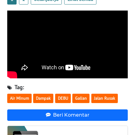
WN
NUSANTARA
WN
JOGJA
WN
JATIM
WN
BALI
Tag:
Air Minum
Dampak
DEBU
Galian
Jalan Rusak
WN
KALBAR
Beri Komentar
WN
KALTENG