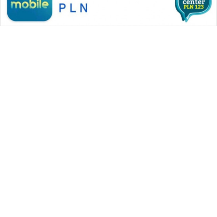
WAHANA MEDIA GROUP
|
|
|
WAHANA NEWS co
WAHANA TANI
WAHANA ADVOKAT
|
|
WAHANA INFRASTRUKTUR
WAHANA KONSUMEN
|
|
|
WAHANA LISTRIK
WAHANA TRAVEL
WAHANA TV
|
|
|
WAHANANEWS id
WAHANANEWS CO ID
WAHANANEWS NET
|
|
|
WAHANA SPORT ID
Wahana UMKM
Wahana Seleb
|
|
|
Wahana Persona
Wahana Otomotif
Wahana Health