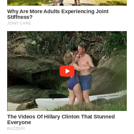
WN
SUMEDANG
WN
CIANJUR
WN
KEPULAUAN
SERIBU
WN
TANGERANG
WN
BINJAI
WN
CIREBON