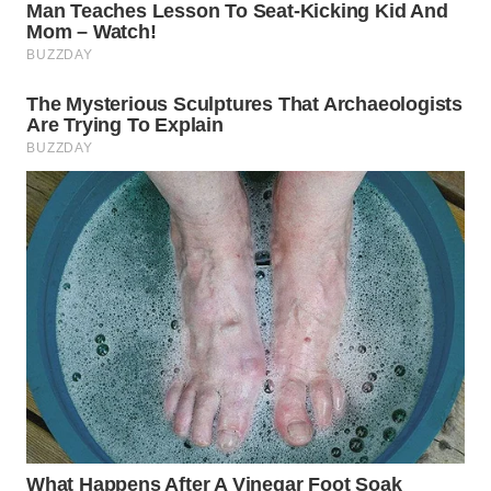
WN
PRIANGAN
TIMUR
WN
SEMARANG
WN
SOLO
WN
BOROBUDUR
WN
MADURA
WN
SURABAYA