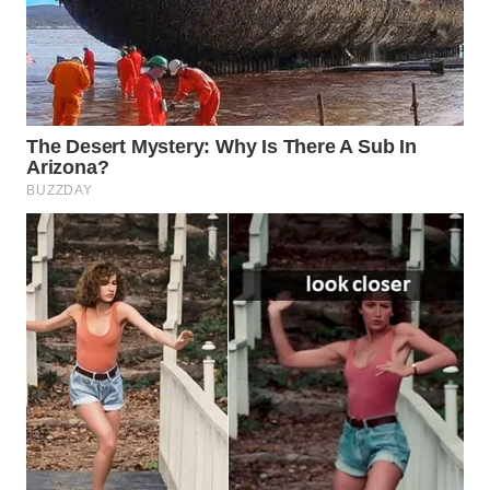
WAHANA
LISTRIK
WAHANA
TRAVEL
WAHANA
TV
WAHANANEWS
ID
WAHANANEWS
CO ID
WAHANANEWS
NET