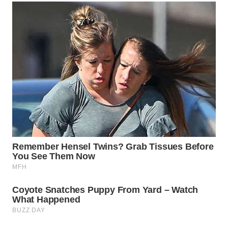
WN
INDRAMAYU
WN
KUNINGAN
WN
MAJALENGKA
WN
SUBANG
WN
SUKABUMI
WN
PURWAKARTA