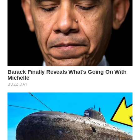
Wahana
Media
Group
WAHANA
NEWS
WAHANA
TANI
WAHANA
ADVOKAT
WAHANA
INFRASTRUKTUR
WAHANA
KONSUMEN