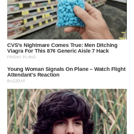
WN
TAPANULI
TENGAH
WN DELI
SERDANG
WN
TEBING
TINGGI
WN
PAKPAK
WN
KARAWANG
WN
BEKASI