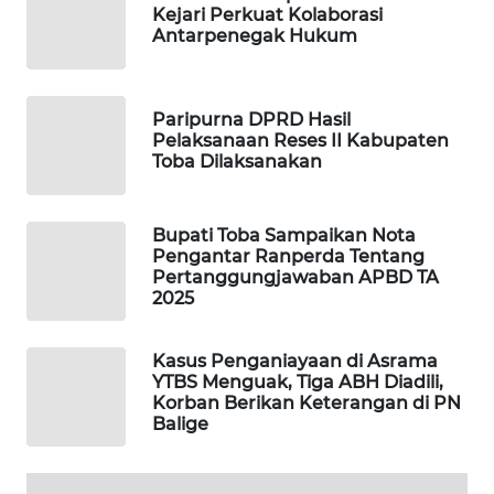
Kejari Perkuat Kolaborasi
Antarpenegak Hukum
MAWAKA
ID
Paripurna DPRD Hasil
MARTABAT
Pelaksanaan Reses II Kabupaten
NET
Toba Dilaksanakan
PLN
Bupati Toba Sampaikan Nota
WATCH
Pengantar Ranperda Tentang
Pertanggungjawaban APBD TA
2025
MKLI
LPKKI
Kasus Penganiayaan di Asrama
YTBS Menguak, Tiga ABH Diadili,
Korban Berikan Keterangan di PN
LKKI
Balige
KOPEKLIN