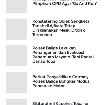
Pimpinan OPD Agar 'Go And Run'
WAHANA
DESA
WISATA
Konstatering Objek Sengketa
Tanah di Ajibata Tetap
Dilaksanakan Meski Ditolak
LAPAK
Termohon
WAHANA
Wahana
Polsek Balige Lakukan
Network
Penanganan dan Evakuasi
Penemuan Mayat di Tepi Pantai
Danau Toba
KONSUMEN
LISTRIK
Berkat Penyelidikan Cermat,
Polsek Balige Bongkar Modus
MASYARAKAT
Pencurian Motor
KELISTRIKAN
WALINKI
Silaturahmi Kapolres Toba ke
ID