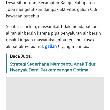
Desa Sibuntuon, Kecamatan Balige, Kabupaten
REDAKSI
Toba mengeluhkan dampak aktivitas galian C di
kawasan tersebut.
KARIR
Sekitar sepekan, masyarakat tidak mendapatkan
DISCLAIMER
aliran air bersih karena pipa penyaluran air bersih
rusak. Dugaan masyarakat, pipa tersebut rusak
Wahana
akibat aktivitas truk
galian
C yang melintas.
News
Regional
Baca Juga:
WN
Strategi Sederhana Membantu Anak Tidur
SUMUT
Nyenyak Demi Perkembangan Optimal
WN
JAKARTA
WN
JABAR