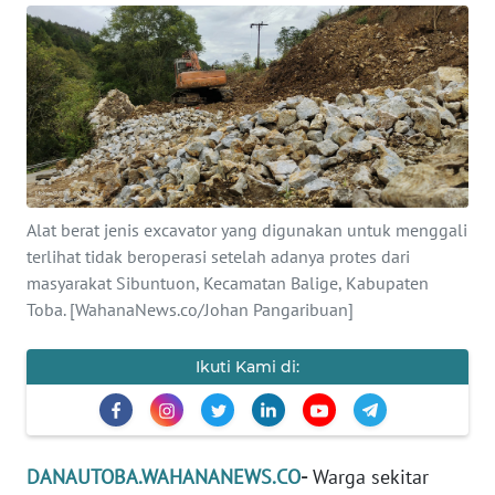
Informasi
INDEKS
BERITA
KONTAK
KAMI
Alat berat jenis excavator yang digunakan untuk menggali
INFO
terlihat tidak beroperasi setelah adanya protes dari
IKLAN
masyarakat Sibuntuon, Kecamatan Balige, Kabupaten
Toba. [WahanaNews.co/Johan Pangaribuan]
TENTANG
KAMI
Ikuti Kami di:
PEDOMAN
MEDIA
SIBER
DANAUTOBA.WAHANANEWS.CO
-
Warga sekitar