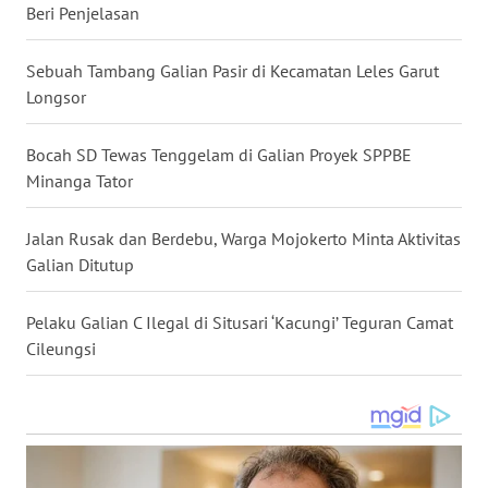
Beri Penjelasan
WN
MALUKU
Sebuah Tambang Galian Pasir di Kecamatan Leles Garut
Longsor
WN
MALUT
Bocah SD Tewas Tenggelam di Galian Proyek SPPBE
Minanga Tator
WN
DAIRI
Jalan Rusak dan Berdebu, Warga Mojokerto Minta Aktivitas
Galian Ditutup
WN
DANAU
Pelaku Galian C Ilegal di Situsari ‘Kacungi’ Teguran Camat
TOBA
Cileungsi
WN
NIAS
WN
LANGKAT