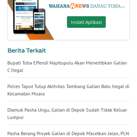
WN
KALTARA
Install Aplikasi
WN
KALSEL
Berita Terkait
WN
Bupati Toba Effendi Napitupulu Akan Menertibkan Galian
KALTIM
C Ilegal
WN
SULSEL
Polres Taput Tutup Aktivitas Tambang Galian Batu Ilegal di
Kecamatan Muara
WN
GORONTALO
Diamuk Pasha Ungu, Galian di Depok Sudah Tidak Keluar
Lumpur
WN
SULUT
Pasha Berang Proyek Galian di Depok Macetkan Jalan, PLN