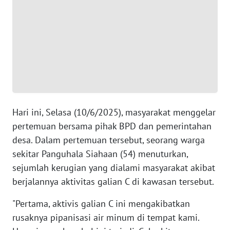
WN
BANTEN
WN
NTT
WN
KEPRI
Hari ini, Selasa (10/6/2025), masyarakat menggelar
pertemuan bersama pihak BPD dan pemerintahan
WN
desa. Dalam pertemuan tersebut, seorang warga
PAPUA
sekitar Panguhala Siahaan (54) menuturkan,
sejumlah kerugian yang dialami masyarakat akibat
WN
PAPUA
berjalannya aktivitas galian C di kawasan tersebut.
BARAT
"Pertama, aktivis galian C ini mengakibatkan
rusaknya pipanisasi air minum di tempat kami.
WN
RIAU