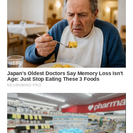
WN
TAPANULI
SELATAN
WN
TANJUNG
LESUNG
WN
KARO
WN
SIMALUNGUN
WN
LABUHANBATU