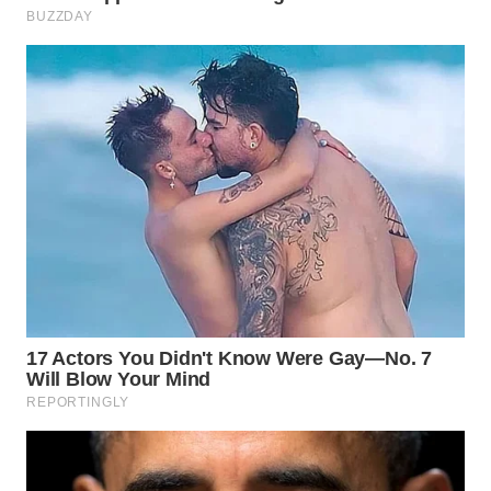
WN
NATUNA
WN
BINTAN
WN
MANDALIKA
WN
LIKUPANG
WN
LABUANBAJO
WN
BORNEO