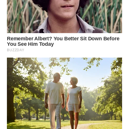
WN
BOGOR
WN
DEPOK
WN
TAPANULI
UTARA
WN
SAMOSIR
WN
PADANG
LAWAS