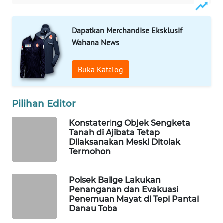
MAWAKA
Dapatkan Merchandise Eksklusif
ID
Wahana News
MARTABAT
Buka Katalog
NET
PLN
Pilihan Editor
WATCH
Konstatering Objek Sengketa
Tanah di Ajibata Tetap
MKLI
Dilaksanakan Meski Ditolak
Termohon
LPKKI
Polsek Balige Lakukan
LKKI
Penanganan dan Evakuasi
Penemuan Mayat di Tepi Pantai
Danau Toba
KOPEKLIN