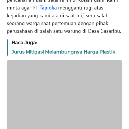
REDAKSI
minta agar PT
Tapioka
mengganti rugi atas
kejadian yang kami alami saat ini," seru salah
KARIR
seorang warga saat pertemuan dengan pihak
perusahaan di salah satu warung di Desa Gasaribu.
DISCLAIMER
Baca Juga:
Wahana
Jurus Mitigasi Melambungnya Harga Plastik
News
Regional
WN
SUMUT
WN
JAKARTA
WN
JABAR