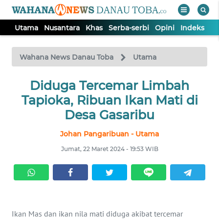
Utama
Nusantara
Khas
Serba-serbi
Opini
Indeks
WAHANA
Tutup
TV
Wahana News Danau Toba
Utama
UTAMA
Diduga Tercemar Limbah
Tapioka, Ribuan Ikan Mati di
NUSANTARA
Desa Gasaribu
Johan Pangaribuan - Utama
KHAS
Jumat, 22 Maret 2024 - 19:53 WIB
SERBA-
SERBI
OPINI
Ikan Mas dan ikan nila mati diduga akibat tercemar