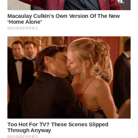
WAHANA
SPORT
WAHANA
UMKM
WAHANA
SELEB
WAHANA
PERSONA
WAHANA
OTOMOTIF
WAHANA
HEALTH