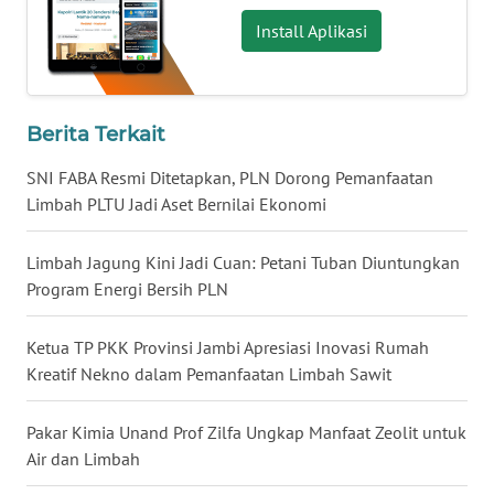
Install Aplikasi
WN
KALTARA
WN
Berita Terkait
KALSEL
SNI FABA Resmi Ditetapkan, PLN Dorong Pemanfaatan
Limbah PLTU Jadi Aset Bernilai Ekonomi
WN
KALTIM
Limbah Jagung Kini Jadi Cuan: Petani Tuban Diuntungkan
WN
Program Energi Bersih PLN
SULSEL
Ketua TP PKK Provinsi Jambi Apresiasi Inovasi Rumah
WN
Kreatif Nekno dalam Pemanfaatan Limbah Sawit
GORONTALO
Pakar Kimia Unand Prof Zilfa Ungkap Manfaat Zeolit untuk
WN
Air dan Limbah
SULUT