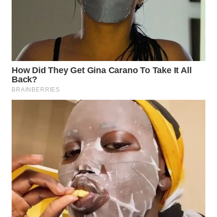
WN
INDRAMAYU
WN
KUNINGAN
WN
MAJALENGKA
WN
SUBANG
WN
SUKABUMI
WN
PURWAKARTA