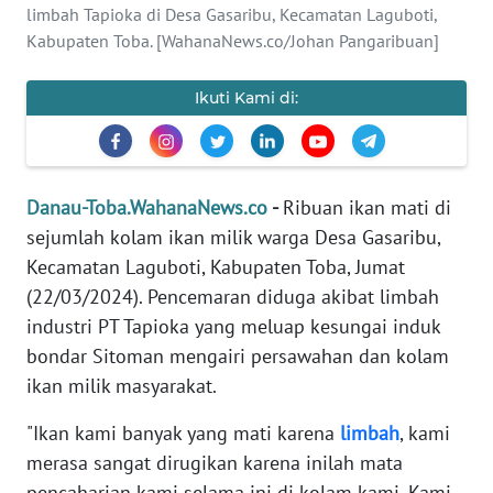
limbah Tapioka di Desa Gasaribu, Kecamatan Laguboti,
Informasi
Kabupaten Toba. [WahanaNews.co/Johan Pangaribuan]
INDEKS
BERITA
Ikuti Kami di:
KONTAK
KAMI
Danau-Toba.WahanaNews.co
-
Ribuan ikan mati di
sejumlah kolam ikan milik warga Desa Gasaribu,
INFO
IKLAN
Kecamatan Laguboti, Kabupaten Toba, Jumat
(22/03/2024). Pencemaran diduga akibat limbah
TENTANG
industri PT Tapioka yang meluap kesungai induk
KAMI
bondar Sitoman mengairi persawahan dan kolam
ikan milik masyarakat.
PEDOMAN
MEDIA
"Ikan kami banyak yang mati karena
limbah
, kami
SIBER
merasa sangat dirugikan karena inilah mata
pencaharian kami selama ini di kolam kami. Kami