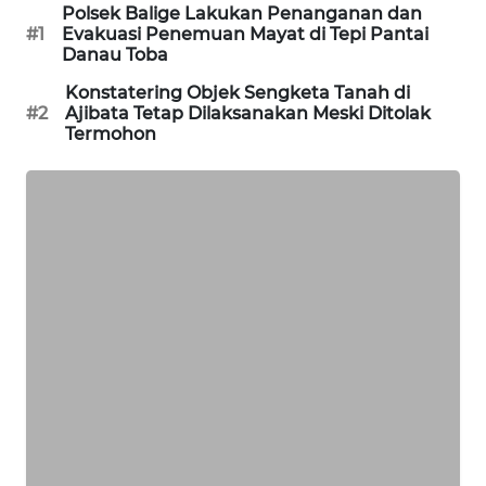
Polsek Balige Lakukan Penanganan dan
KARING
#1
Evakuasi Penemuan Mayat di Tepi Pantai
NEWS
Danau Toba
Konstatering Objek Sengketa Tanah di
JURNAL
#2
Ajibata Tetap Dilaksanakan Meski Ditolak
Termohon
MARITIM
HUMBANG
NEWS
GARONGGANG
NEWS
FISUELRI
ID
ENERGI
NEWS