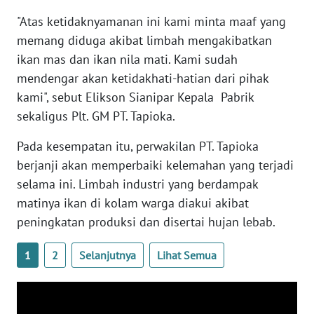
"Atas ketidaknyamanan ini kami minta maaf yang
WN
memang diduga akibat limbah mengakibatkan
BABEL
ikan mas dan ikan nila mati. Kami sudah
mendengar akan ketidakhati-hatian dari pihak
WN
kami", sebut Elikson Sianipar Kepala Pabrik
SUMBAR
sekaligus Plt. GM PT. Tapioka.
WN
Pada kesempatan itu, perwakilan PT. Tapioka
SUMSEL
berjanji akan memperbaiki kelemahan yang terjadi
selama ini. Limbah industri yang berdampak
WN
matinya ikan di kolam warga diakui akibat
BENGKULU
peningkatan produksi dan disertai hujan lebab.
WN
LAMPUNG
1
2
Selanjutnya
Lihat Semua
WN
JATENG