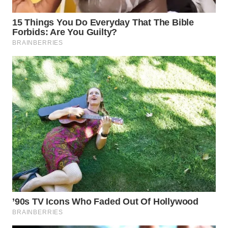
WN
PRIANGAN
TIMUR
WN
SEMARANG
WN
SOLO
WN
BOROBUDUR
WN
MADURA
WN
SURABAYA