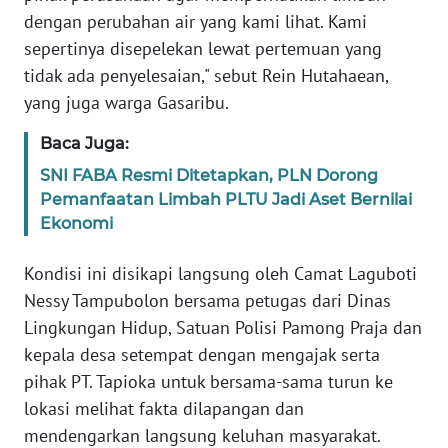
dengan perubahan air yang kami lihat. Kami
sepertinya disepelekan lewat pertemuan yang
WN
SERAMBI
tidak ada penyelesaian," sebut Rein Hutahaean,
yang juga warga Gasaribu.
WN
Baca Juga:
JAMBI
SNI FABA Resmi Ditetapkan, PLN Dorong
WN
Pemanfaatan Limbah PLTU Jadi Aset Bernilai
SULTRA
Ekonomi
WN
Kondisi ini disikapi langsung oleh Camat Laguboti
NTB
Nessy Tampubolon bersama petugas dari Dinas
Lingkungan Hidup, Satuan Polisi Pamong Praja dan
WN
kepala desa setempat dengan mengajak serta
SULTENG
pihak PT. Tapioka untuk bersama-sama turun ke
lokasi melihat fakta dilapangan dan
WN
mendengarkan langsung keluhan masyarakat.
SULBAR