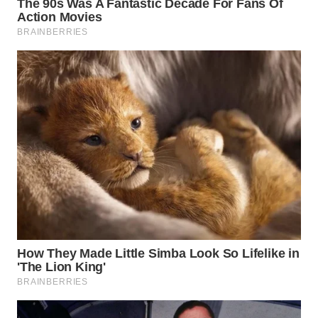
WN
BOGOR
WN
DEPOK
WN
TAPANULI
UTARA
WN
SAMOSIR
WN
PADANG
LAWAS