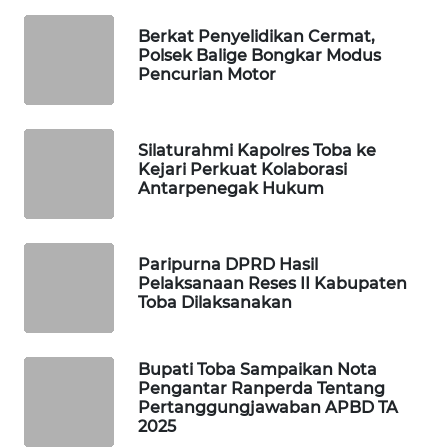
PORTAL
Berkat Penyelidikan Cermat,
Polsek Balige Bongkar Modus
KONSUMEN
Pencurian Motor
FORWAMKI
Silaturahmi Kapolres Toba ke
ALPERKLINAS
Kejari Perkuat Kolaborasi
Antarpenegak Hukum
FORJASIDA
Paripurna DPRD Hasil
TAMBANG
Pelaksanaan Reses II Kabupaten
NEWS
Toba Dilaksanakan
SITUNGIR
NEWS
Bupati Toba Sampaikan Nota
Pengantar Ranperda Tentang
Pertanggungjawaban APBD TA
SIDIKALANG
2025
NEWS