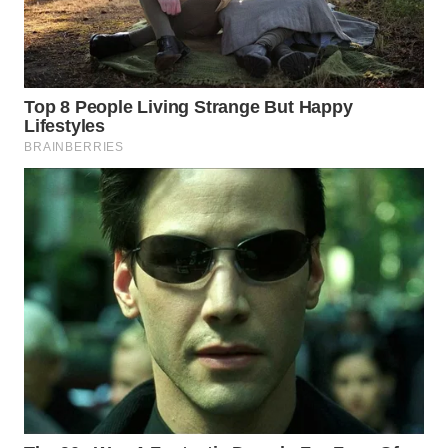
WN
TAPANULI
TENGAH
WN DELI
SERDANG
WN
TEBING
TINGGI
WN
PAKPAK
WN
KARAWANG
WN
BEKASI