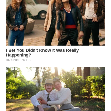
WN
TAPANULI
SELATAN
WN
TANJUNG
LESUNG
WN
KARO
WN
SIMALUNGUN
WN
LABUHANBATU