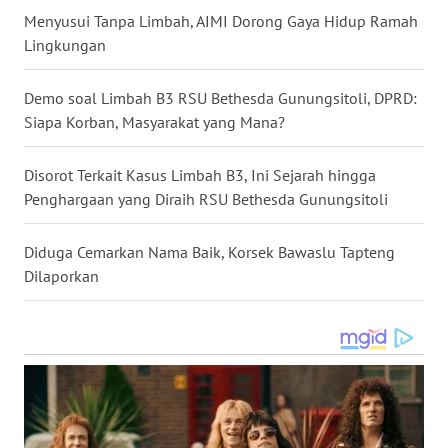
Menyusui Tanpa Limbah, AIMI Dorong Gaya Hidup Ramah
WN
Lingkungan
MALUKU
Demo soal Limbah B3 RSU Bethesda Gunungsitoli, DPRD:
WN
Siapa Korban, Masyarakat yang Mana?
MALUT
Disorot Terkait Kasus Limbah B3, Ini Sejarah hingga
WN
Penghargaan yang Diraih RSU Bethesda Gunungsitoli
DAIRI
Diduga Cemarkan Nama Baik, Korsek Bawaslu Tapteng
WN
Dilaporkan
DANAU
TOBA
WN
NIAS
WN
LANGKAT