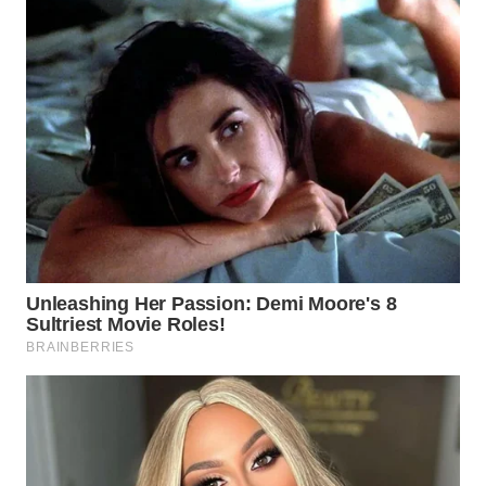
WN
NATUNA
WN
BINTAN
WN
MANDALIKA
WN
LIKUPANG
WN
LABUANBAJO
WN
BORNEO