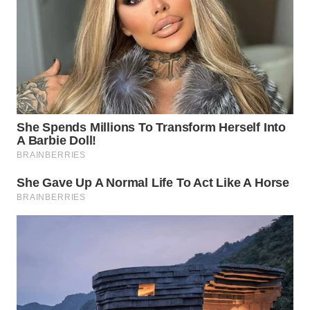
Wahana
Media
Group
WAHANA
NEWS
WAHANA
TANI
WAHANA
ADVOKAT
WAHANA
INFRASTRUKTUR
WAHANA
KONSUMEN