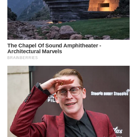
WAHANA
LISTRIK
WAHANA
TRAVEL
WAHANA
TV
WAHANANEWS
ID
WAHANANEWS
CO ID
WAHANANEWS
NET