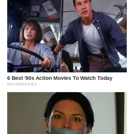
WN
SUMEDANG
WN
CIANJUR
WN
KEPULAUAN
SERIBU
WN
TANGERANG
WN
BINJAI
WN
CIREBON