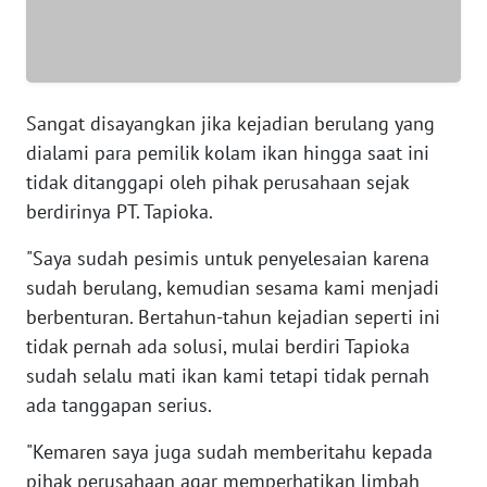
WN
BANTEN
WN
Sangat disayangkan jika kejadian berulang yang
NTT
dialami para pemilik kolam ikan hingga saat ini
tidak ditanggapi oleh pihak perusahaan sejak
WN
berdirinya PT. Tapioka.
KEPRI
"Saya sudah pesimis untuk penyelesaian karena
WN
sudah berulang, kemudian sesama kami menjadi
PAPUA
berbenturan. Bertahun-tahun kejadian seperti ini
tidak pernah ada solusi, mulai berdiri Tapioka
WN
sudah selalu mati ikan kami tetapi tidak pernah
PAPUA
BARAT
ada tanggapan serius.
"Kemaren saya juga sudah memberitahu kepada
WN
pihak perusahaan agar memperhatikan limbah
RIAU