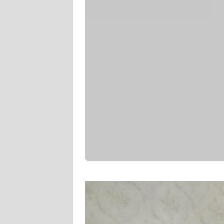
WN
SERAMBI
WN
JAMBI
WN
SULTRA
WN
NTB
WN
SULTENG
WN
SULBAR