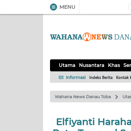
MENU
WAHANA
Tutup
TV
UTAMA
NUSANTARA
Utama
Nusantara
Khas
Ser
KHAS
Informasi
Indeks Berita
Kontak 
SERBA-
Wahana News Danau Toba
Uta
SERBI
OPINI
Elfiyanti Harah
Informasi