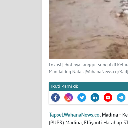
KARIR
DISCLAIMER
Wahana
News
Regional
Lokasi jebol nya tanggul sungai di Ke
WN
Mandailing Natal. [WahanaNews.co/Radj
SUMUT
Ikuti Kami di:
WN
JAKARTA
WN
Tapsel.WahanaNews.co
, Madina -
Ke
JABAR
(PUPR) Madina, Elfiyanti Harahap 