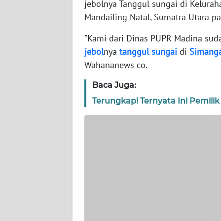
jebolnya Tanggul sungai di Kelur
WN
BANTEN
Mandailing Natal, Sumatra Utara p
"Kami dari Dinas PUPR Madina su
WN
jebol
nya
tanggul
sungai
di
Simang
NTT
Wahananews co.
WN
Baca Juga:
KEPRI
Terungkap! Ternyata Ini Pemilik
WN
PAPUA
WN
PAPUA
BARAT
WN
RIAU