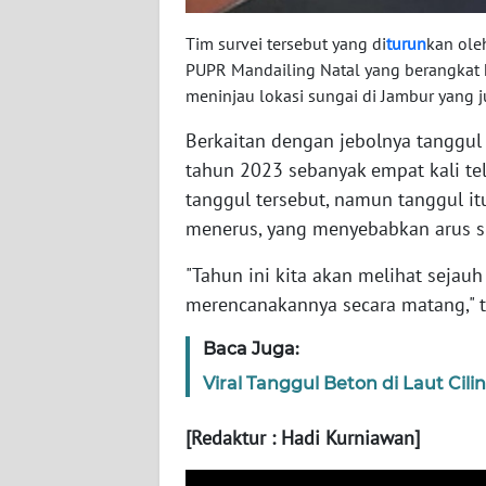
WN
KALTARA
Tim survei tersebut yang di
turun
kan ole
PUPR Mandailing Natal yang berangkat 
WN
meninjau lokasi sungai di Jambur yang ju
KALSEL
Berkaitan dengan jebolnya tanggu
tahun 2023 sebanyak empat kali te
WN
tanggul tersebut, namun tanggul it
KALTIM
menerus, yang menyebabkan arus s
WN
"Tahun ini kita akan melihat sejau
SULSEL
merencanakannya secara matang," t
WN
Baca Juga:
GORONTALO
Viral Tanggul Beton di Laut Cil
WN
[Redaktur : Hadi Kurniawan]
SULUT