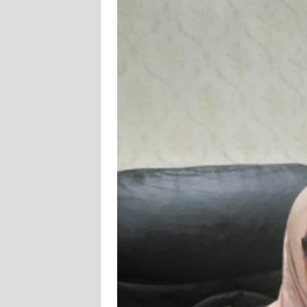
WN
BABEL
WN
SUMBAR
WN
SUMSEL
WN
BENGKULU
WN
LAMPUNG
WN
JATENG