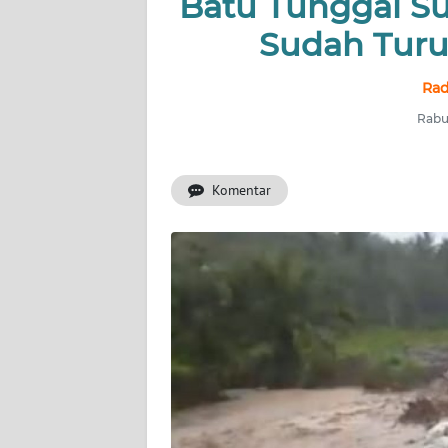
Batu Tunggal S
Sudah Turu
INDEKS
BERITA
Rad
KONTAK
Rabu,
KAMI
Komentar
INFO
IKLAN
TENTANG
KAMI
PEDOMAN
MEDIA
SIBER
REDAKSI