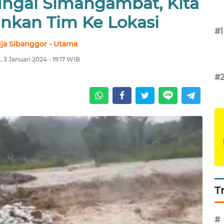
ungai Simangambat, Kita
nkan Tim Ke Lokasi
#1
ja Sibanggor - Utama
 3 Januari 2024 - 19:17 WIB
#
T
#