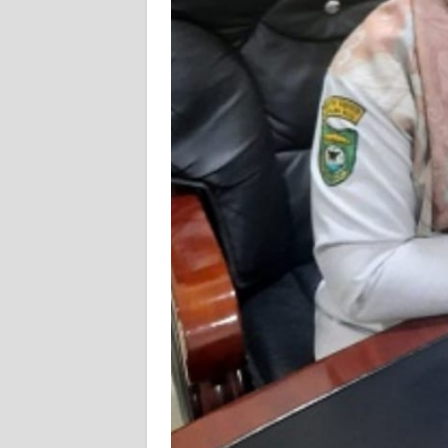
WN
NUSANTARA
WN
JOGJA
WN
JATIM
WN
BALI
WN
KALBAR
WN
KALTENG