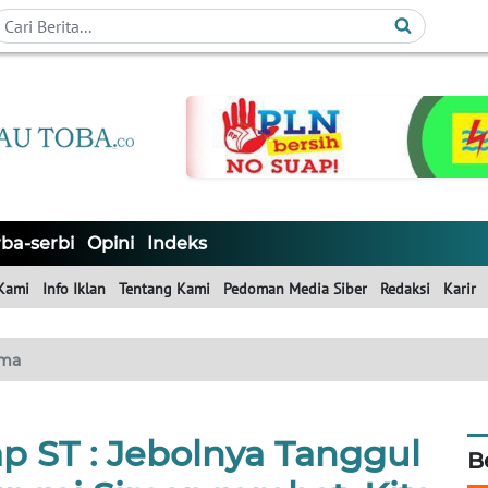
ba-serbi
Opini
Indeks
Kami
Info Iklan
Tentang Kami
Pedoman Media Siber
Redaksi
Karir
ma
ap ST : Jebolnya Tanggul
B