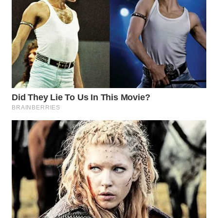
WN
TAPANULI
TENGAH
WN DELI
SERDANG
WN
TEBING
TINGGI
WN
PAKPAK
WN
KARAWANG
WN
BEKASI