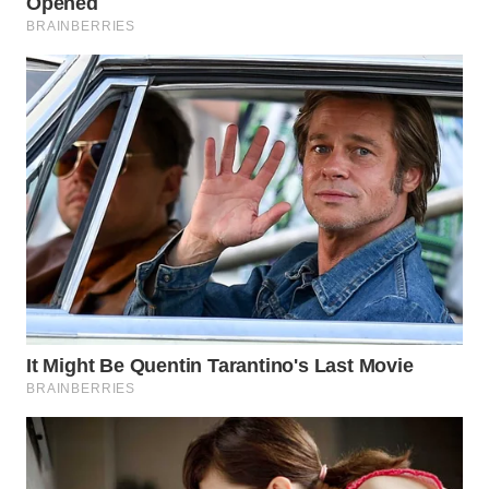
WN
SUMEDANG
WN
CIANJUR
WN
KEPULAUAN
SERIBU
WN
TANGERANG
WN
BINJAI
WN
CIREBON