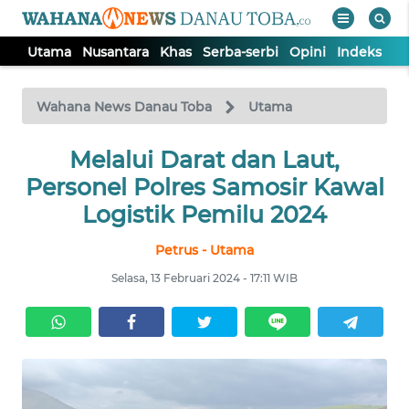
Utama
Nusantara
Khas
Serba-serbi
Opini
Indeks
WAHANA
Tutup
TV
Wahana News Danau Toba
Utama
UTAMA
Melalui Darat dan Laut,
Personel Polres Samosir Kawal
NUSANTARA
Logistik Pemilu 2024
Petrus - Utama
KHAS
Selasa, 13 Februari 2024 - 17:11 WIB
SERBA-
SERBI
OPINI