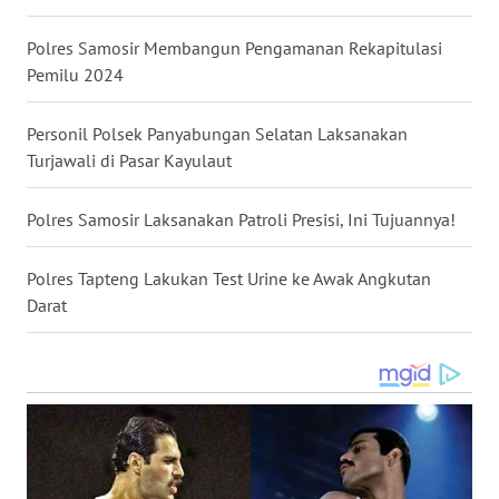
Polres Samosir Membangun Pengamanan Rekapitulasi
WN
Pemilu 2024
TAPANULI
SELATAN
Personil Polsek Panyabungan Selatan Laksanakan
Turjawali di Pasar Kayulaut
WN
TANJUNG
LESUNG
Polres Samosir Laksanakan Patroli Presisi, Ini Tujuannya!
WN
Polres Tapteng Lakukan Test Urine ke Awak Angkutan
KARO
Darat
WN
SIMALUNGUN
WN
LABUHANBATU