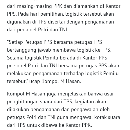
dari masing-masing PPK dan diamankan di Kantor
WN
PPS. Pada hari pemilihan, logistik tersebut akan
NUSANTARA
digunakan di TPS disertai dengan pengamanan
dari personel Polri dan TNI.
WN
JOGJA
“Setiap Petugas PPS bersama petugas TPS
bertanggung jawab membawa logistik ke TPS.
WN
Selama logistik Pemilu berada di Kantor PPS,
JATIM
personel Polri dan TNI bersama petugas PPS akan
melakukan pengamanan terhadap logistik Pemilu
WN
tersebut,” ucap Kompol M Hasan.
BALI
Kompol M Hasan juga menjelaskan bahwa usai
WN
penghitungan suara dari TPS, kegiatan akan
KALBAR
dilakukan pengamanan dan pengawalan oleh
petugas Polri dan TNI guna mengawal kotak suara
WN
dari TPS untuk dibawa ke Kantor PPK.
KALTENG