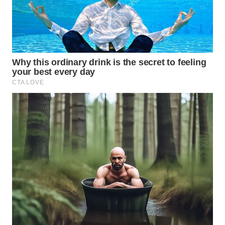
WN
PRIANGAN
TIMUR
WN
SEMARANG
WN
SOLO
WN
BOROBUDUR
WN
MADURA
WN
SURABAYA