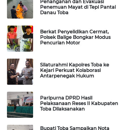
Penanganan dan Evakuasi
Penemuan Mayat di Tepi Pantai
Danau Toba
SIBARAGAS
NEWS
Berkat Penyelidikan Cermat,
METRO
Polsek Balige Bongkar Modus
SIANTAR
Pencurian Motor
NEWS
METRO
Silaturahmi Kapolres Toba ke
MEDAN
Kejari Perkuat Kolaborasi
NEWS
Antarpenegak Hukum
METRO
JAKARTA
Paripurna DPRD Hasil
NEWS
Pelaksanaan Reses II Kabupaten
Toba Dilaksanakan
KRT
NEWS
Bupati Toba Sampaikan Nota