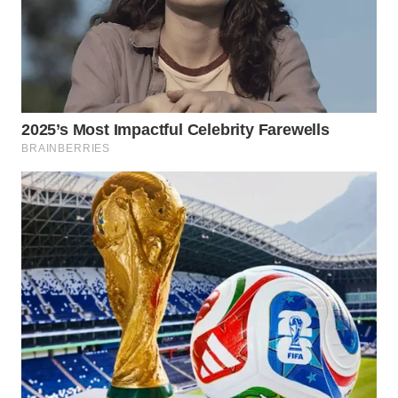
WAHANA
SPORT
WAHANA
UMKM
WAHANA
SELEB
WAHANA
PERSONA
WAHANA
OTOMOTIF
WAHANA
HEALTH