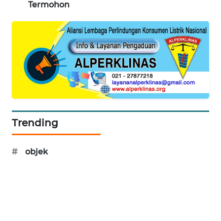
Termohon
CILEUNGSI
NEWS
BERKAT
NEWS
BERAMPU
NEWS
Trending
ANUGERAH
NEWS
#
objek
AKHLAK
ID
PERAPKI
NEWS