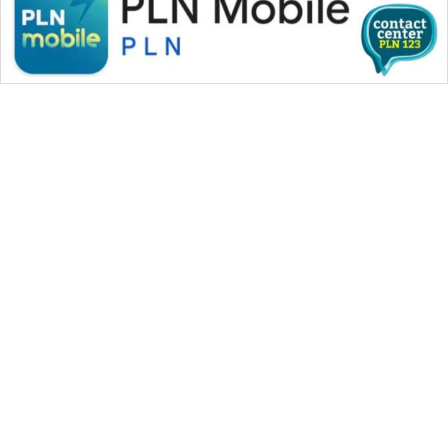
WAHANA MEDIA GROUP
|
|
|
WAHANA NEWS co
WAHANA TANI
WAHANA ADVOKAT
|
|
WAHANA INFRASTRUKTUR
WAHANA KONSUMEN
|
|
|
WAHANA LISTRIK
WAHANA TRAVEL
WAHANA TV
|
|
|
WAHANANEWS id
WAHANANEWS CO ID
WAHANANEWS NET
|
|
|
WAHANA SPORT ID
Wahana UMKM
Wahana Seleb