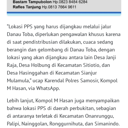
WN
SERAMBI
“Lokasi PPS yang harus dijangkau melalui jalur
Danau Toba, diperlukan pengawalan khusus karena
WN
JAMBI
di saat pendistribusian dilakukan, cuaca sedang
berangin dan gelombang di Danau Toba, dengan
WN
lokasi yang akan dijangkau antara lain Desa Janji
SULTRA
Raja, Desa Holbung di Kecamatan Sitiotio, dan
Desa Hasinggahan di Kecamatan Sianjur
WN
Mulamula,” ucap Karendal Polres Samosir, Kompol
NTB
M Hasan, via WhatsApp.
WN
Lebih lanjut, Kompol M Hasan juga menyampaikan
SULTENG
bahwa lokasi PPS di daerah perbukitan, sebagian
di antaranya terletak di Kecamatan Onanrunggu,
WN
Palipi, Nainggolan, Ronggurnihuta, dan Simanindo.
SULBAR