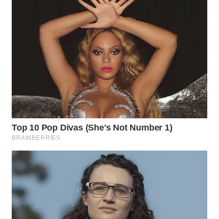
WAHANA
LISTRIK
WAHANA
TRAVEL
WAHANA
TV
WAHANANEWS
ID
WAHANANEWS
CO ID
WAHANANEWS
NET