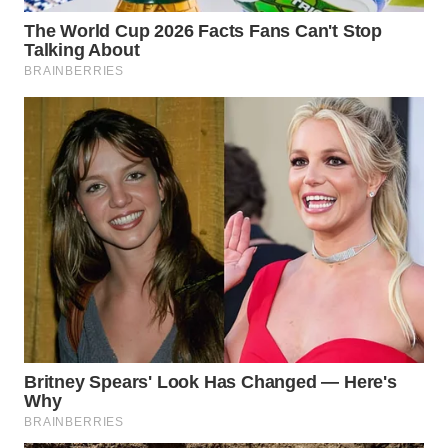
WAHANA
DESA
WISATA
LAPAK
WAHANA
Wahana
Network
KONSUMEN
LISTRIK
MASYARAKAT
KELISTRIKAN
WALINKI
ID