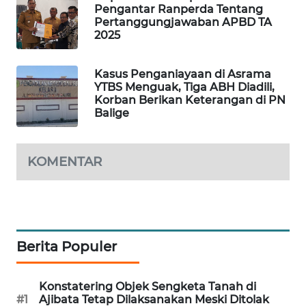
Pengantar Ranperda Tentang
KARING
Pertanggungjawaban APBD TA
NEWS
2025
JURNAL
Kasus Penganiayaan di Asrama
MARITIM
YTBS Menguak, Tiga ABH Diadili,
Korban Berikan Keterangan di PN
Balige
HUMBANG
NEWS
KOMENTAR
GARONGGANG
NEWS
FISUELRI
ID
Berita Populer
ENERGI
Konstatering Objek Sengketa Tanah di
NEWS
#1
Ajibata Tetap Dilaksanakan Meski Ditolak