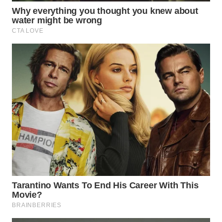
WN
NATUNA
WN
BINTAN
WN
MANDALIKA
WN
LIKUPANG
WN
LABUANBAJO
WN
BORNEO