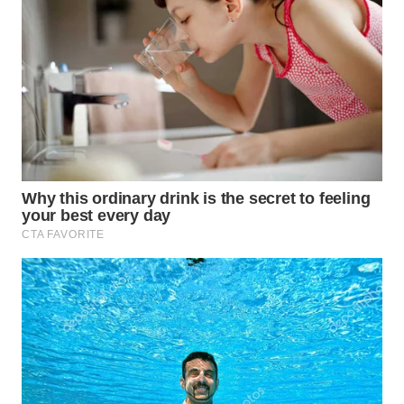
WN
INDRAMAYU
WN
KUNINGAN
WN
MAJALENGKA
WN
SUBANG
WN
SUKABUMI
WN
PURWAKARTA