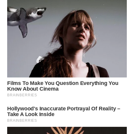
Wahana
Media
Group
WAHANA
NEWS
WAHANA
TANI
WAHANA
ADVOKAT
WAHANA
INFRASTRUKTUR
WAHANA
KONSUMEN