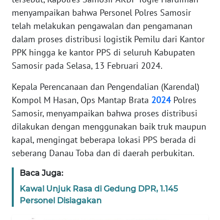
REDAKSI
menyampaikan bahwa Personel Polres Samosir
telah melakukan pengawalan dan pengamanan
KARIR
dalam proses distribusi logistik Pemilu dari Kantor
PPK hingga ke kantor PPS di seluruh Kabupaten
DISCLAIMER
Samosir pada Selasa, 13 Februari 2024.
Wahana
Kepala Perencanaan dan Pengendalian (Karendal)
News
Kompol M Hasan, Ops Mantap Brata
2024
Polres
Regional
Samosir, menyampaikan bahwa proses distribusi
dilakukan dengan menggunakan baik truk maupun
WN
SUMUT
kapal, mengingat beberapa lokasi PPS berada di
seberang Danau Toba dan di daerah perbukitan.
WN
Baca Juga:
JAKARTA
Kawal Unjuk Rasa di Gedung DPR, 1.145
WN
Personel Disiagakan
JABAR