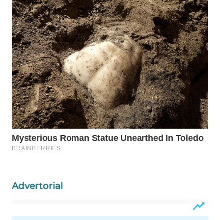
MAWAKA
ID
MARTABAT
NET
PLN
WATCH
MKLI
LPKKI
Advertorial
LKKI
KOPEKLIN