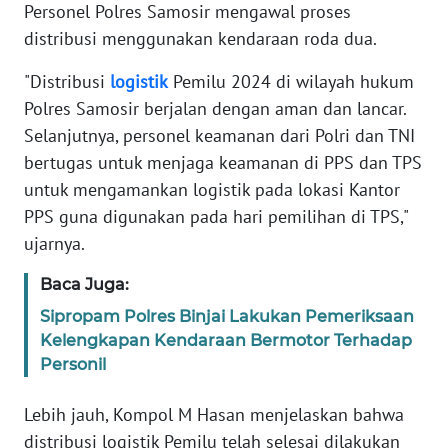
Personel Polres Samosir mengawal proses
distribusi menggunakan kendaraan roda dua.
WN
BABEL
"Distribusi
logistik
Pemilu 2024 di wilayah hukum
Polres Samosir berjalan dengan aman dan lancar.
WN
Selanjutnya, personel keamanan dari Polri dan TNI
SUMBAR
bertugas untuk menjaga keamanan di PPS dan TPS
untuk mengamankan logistik pada lokasi Kantor
WN
SUMSEL
PPS guna digunakan pada hari pemilihan di TPS,"
ujarnya.
WN
Baca Juga:
BENGKULU
Sipropam Polres Binjai Lakukan Pemeriksaan
Kelengkapan Kendaraan Bermotor Terhadap
WN
LAMPUNG
Personil
Lebih jauh, Kompol M Hasan menjelaskan bahwa
WN
JATENG
distribusi logistik Pemilu telah selesai dilakukan