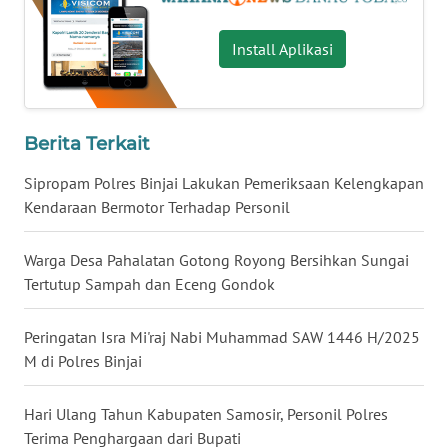
WN
Install Aplikasi
MALUKU
WN
MALUT
Berita Terkait
WN
Sipropam Polres Binjai Lakukan Pemeriksaan Kelengkapan
DAIRI
Kendaraan Bermotor Terhadap Personil
WN
Warga Desa Pahalatan Gotong Royong Bersihkan Sungai
DANAU
Tertutup Sampah dan Eceng Gondok
TOBA
Peringatan Isra Mi'raj Nabi Muhammad SAW 1446 H/2025
WN
M di Polres Binjai
NIAS
Hari Ulang Tahun Kabupaten Samosir, Personil Polres
WN
Terima Penghargaan dari Bupati
LANGKAT