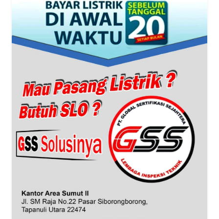
WN
BANTEN
WN
NTT
WN
KEPRI
WN
PAPUA
WN
PAPUA
BARAT
WN
RIAU