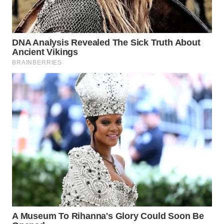
WN
BOGOR
WN
DEPOK
WN
TAPANULI
UTARA
WN
SAMOSIR
WN
PADANG
LAWAS