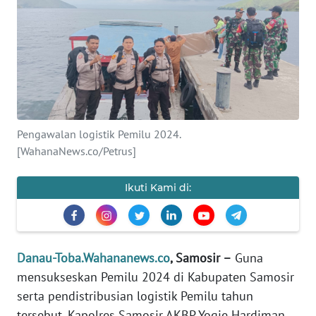
Informasi
INDEKS
BERITA
KONTAK
KAMI
Pengawalan logistik Pemilu 2024.
[WahanaNews.co/Petrus]
INFO
IKLAN
Ikuti Kami di:
TENTANG
KAMI
PEDOMAN
Danau-Toba.Wahananews.co
, Samosir –
Guna
MEDIA
mensukseskan Pemilu 2024 di Kabupaten Samosir
SIBER
serta pendistribusian logistik Pemilu tahun
tersebut, Kapolres Samosir AKBP Yogie Hardiman