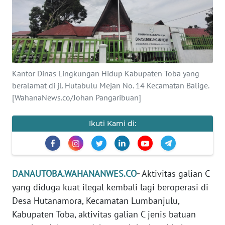
Informasi
INDEKS
BERITA
KONTAK
Kantor Dinas Lingkungan Hidup Kabupaten Toba yang
KAMI
beralamat di jl. Hutabulu Mejan No. 14 Kecamatan Balige.
[WahanaNews.co/Johan Pangaribuan]
INFO
IKLAN
Ikuti Kami di:
TENTANG
KAMI
DANAUTOBA.WAHANANWES.CO
-
Aktivitas galian C
PEDOMAN
yang diduga kuat ilegal kembali lagi beroperasi di
MEDIA
Desa Hutanamora, Kecamatan Lumbanjulu,
SIBER
Kabupaten Toba, aktivitas galian C jenis batuan