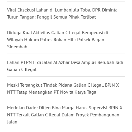
Viral Eksekusi Lahan di Lumbanjulu Toba, DPR Diminta
WN
Turun Tangan: Panggil Semua Pihak Terlibat
KALTARA
Diduga Kuat Aktivitas Galian C Ilegal Beroperasi di
WN
KALSEL
Wilayah Hukum Polres Rokan Hilir Polsek Bagan
Sinembah.
WN
KALTIM
Lahan PTPN II di Jalan Al Azhar Desa Amplas Berubah Jadi
Galian C Ilegal
WN
SULSEL
Meski Tersangkut Tindak Pidana Galian C Ilegal, BPJN X
NTT Tetap Menangkan PT. Novita Karya Taga
WN
GORONTALO
Meridian Dado: Ditjen Bina Marga Harus Supervisi BPJN X
NTT Terkait Galian C Ilegal Dalam Proyek Pembangunan
WN
Jalan
SULUT