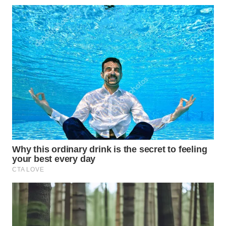
WN
TAPANULI
TENGAH
WN DELI
SERDANG
WN
TEBING
TINGGI
WN
PAKPAK
WN
KARAWANG
WN
BEKASI