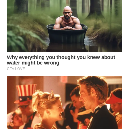
WN
BOGOR
WN
DEPOK
WN
TAPANULI
UTARA
WN
SAMOSIR
WN
PADANG
LAWAS