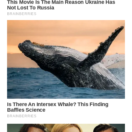
Wahana
Media
Group
WAHANA
NEWS
WAHANA
TANI
WAHANA
ADVOKAT
WAHANA
INFRASTRUKTUR
WAHANA
KONSUMEN