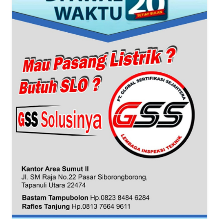
WN
BANTEN
WN
NTT
WN
KEPRI
WN
PAPUA
WN
PAPUA
BARAT
WN
RIAU