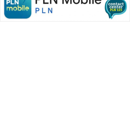
WAHANA MEDIA GROUP
|
|
|
WAHANA NEWS co
WAHANA TANI
WAHANA ADVOKAT
|
|
WAHANA INFRASTRUKTUR
WAHANA KONSUMEN
|
|
|
WAHANA LISTRIK
WAHANA TRAVEL
WAHANA TV
|
|
|
WAHANANEWS id
WAHANANEWS CO ID
WAHANANEWS NET
|
|
|
WAHANA SPORT ID
Wahana UMKM
Wahana Seleb
|
|
|
Wahana Persona
Wahana Otomotif
Wahana Health