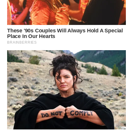
WN
SUMEDANG
WN
CIANJUR
WN
KEPULAUAN
SERIBU
WN
TANGERANG
WN
BINJAI
WN
CIREBON