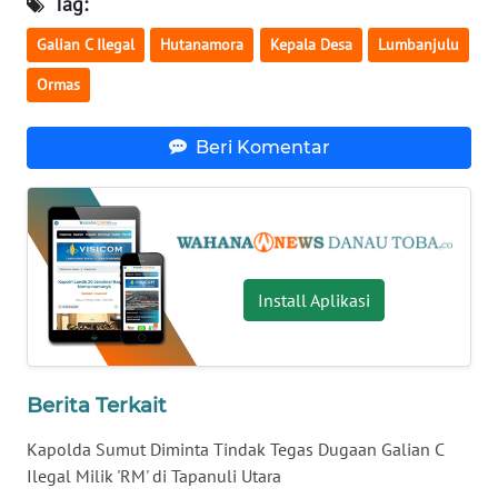
Tag:
Galian C Ilegal
Hutanamora
Kepala Desa
Lumbanjulu
WN
NUSANTARA
Ormas
WN
Beri Komentar
JOGJA
WN
JATIM
WN
Install Aplikasi
BALI
WN
KALBAR
Berita Terkait
Kapolda Sumut Diminta Tindak Tegas Dugaan Galian C
WN
Ilegal Milik 'RM' di Tapanuli Utara
KALTENG