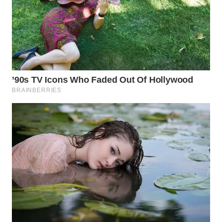
WAHANA
SPORT
WAHANA
UMKM
WAHANA
SELEB
WAHANA
PERSONA
WAHANA
OTOMOTIF
WAHANA
HEALTH