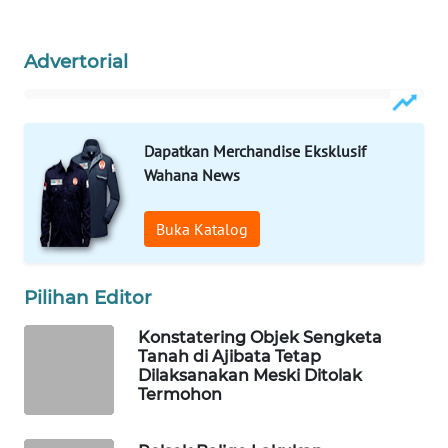
MAWAKA
Advertorial
ID
MARTABAT
NET
Dapatkan Merchandise Eksklusif
Wahana News
PLN
WATCH
Buka Katalog
MKLI
Pilihan Editor
LPKKI
Konstatering Objek Sengketa
Tanah di Ajibata Tetap
Dilaksanakan Meski Ditolak
LKKI
Termohon
KOPEKLIN