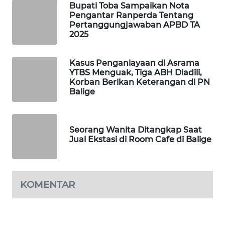
Bupati Toba Sampaikan Nota
Pengantar Ranperda Tentang
SIBARAGAS
Pertanggungjawaban APBD TA
NEWS
2025
METRO
Kasus Penganiayaan di Asrama
SIANTAR
YTBS Menguak, Tiga ABH Diadili,
NEWS
Korban Berikan Keterangan di PN
Balige
METRO
MEDAN
NEWS
Seorang Wanita Ditangkap Saat
Jual Ekstasi di Room Cafe di Balige
METRO
JAKARTA
NEWS
KOMENTAR
KRT
NEWS