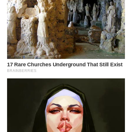
WN
PRIANGAN
TIMUR
WN
SEMARANG
WN
SOLO
WN
BOROBUDUR
WN
MADURA
WN
SURABAYA