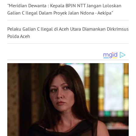
"Meridian Dewanta : Kepala BPJN NTT Jangan Loloskan
WN
Galian C Ilegal Dalam Proyek Jalan Ndona - Aekipa"
MALUKU
Pelaku Galian C Ilegal di Aceh Utara Diamankan Dirkrimsus
WN
Polda Aceh
MALUT
WN
DAIRI
WN
DANAU
TOBA
WN
NIAS
WN
LANGKAT