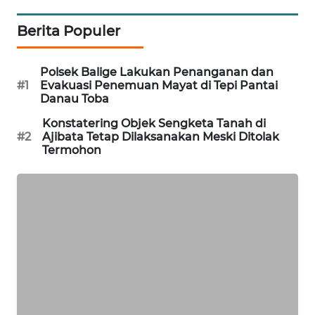
KARING
Berita Populer
NEWS
Polsek Balige Lakukan Penanganan dan
JURNAL
#1
Evakuasi Penemuan Mayat di Tepi Pantai
MARITIM
Danau Toba
Konstatering Objek Sengketa Tanah di
HUMBANG
#2
Ajibata Tetap Dilaksanakan Meski Ditolak
NEWS
Termohon
GARONGGANG
NEWS
FISUELRI
ID
ENERGI
NEWS