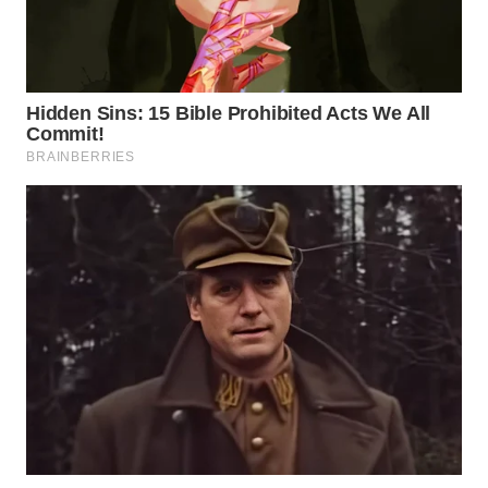
WN
NATUNA
WN
BINTAN
WN
MANDALIKA
WN
LIKUPANG
WN
LABUANBAJO
WN
BORNEO