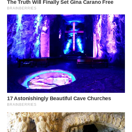
WN
INDRAMAYU
WN
KUNINGAN
WN
MAJALENGKA
WN
SUBANG
WN
SUKABUMI
WN
PURWAKARTA