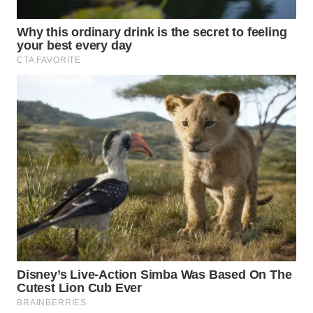
WAHANA
DESA
WISATA
LAPAK
WAHANA
Wahana
Network
KONSUMEN
LISTRIK
MASYARAKAT
KELISTRIKAN
WALINKI
ID