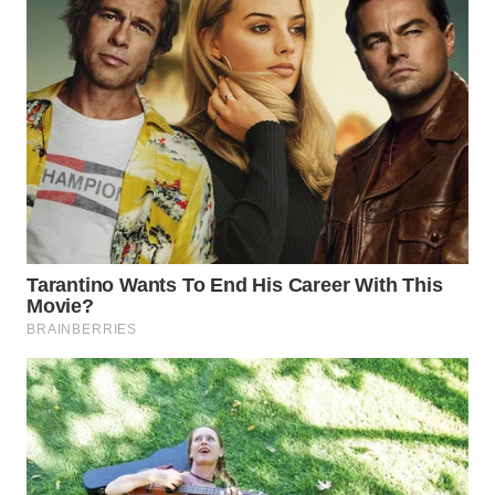
WAHANA
LISTRIK
WAHANA
TRAVEL
WAHANA
TV
WAHANANEWS
ID
WAHANANEWS
CO ID
WAHANANEWS
NET