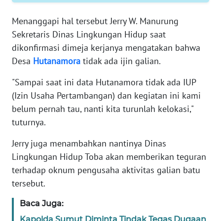
Menanggapi hal tersebut Jerry W. Manurung
WN
Sekretaris Dinas Lingkungan Hidup saat
SERAMBI
dikonfirmasi dimeja kerjanya mengatakan bahwa
Desa
Hutanamora
tidak ada ijin galian.
WN
JAMBI
"Sampai saat ini data Hutanamora tidak ada IUP
(Izin Usaha Pertambangan) dan kegiatan ini kami
WN
belum pernah tau, nanti kita turunlah kelokasi,"
SULTRA
tuturnya.
WN
Jerry juga menambahkan nantinya Dinas
NTB
Lingkungan Hidup Toba akan memberikan teguran
terhadap oknum pengusaha aktivitas galian batu
WN
SULTENG
tersebut.
Baca Juga:
WN
SULBAR
Kapolda Sumut Diminta Tindak Tegas Dugaan