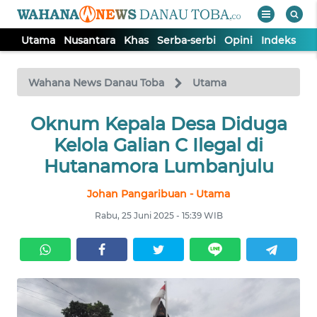
Utama
Nusantara
Khas
Serba-serbi
Opini
Indeks
WAHANA
Tutup
TV
Wahana News Danau Toba
Utama
UTAMA
Oknum Kepala Desa Diduga
Kelola Galian C Ilegal di
NUSANTARA
Hutanamora Lumbanjulu
Johan Pangaribuan - Utama
KHAS
Rabu, 25 Juni 2025 - 15:39 WIB
SERBA-
SERBI
OPINI