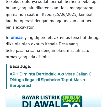
tersebut dulunya sudah pernah berhenti beberapa
REDAKSI
bulan yang lalu dikarenakan tidak mengantongi
ijin namun saat ini Rabu, (25/06/2025) kembali
KARIR
lagi beroperasi dengan menggunakan alat berat
jenis excavator.
DISCLAIMER
Inf
ormas
i yang diperoleh, aktivitas tersebut diduga
Wahana
dikelola oleh oknum Kepala Desa yang
News
Regional
bekerjasama sama dengan oknum salah satu
ormas yang ada di Toba.
WN
Baca Juga:
SUMUT
APH Diminta Bertindak, Aktivitas Galian C
WN
Diduga Ilegal di Sipoholon Taput Masih
JAKARTA
Beroperasi
WN
JABAR