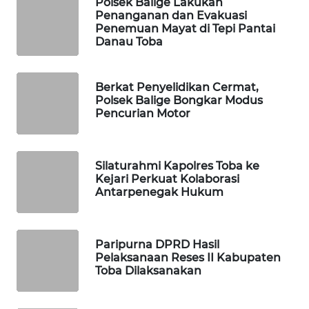
Polsek Balige Lakukan
Penanganan dan Evakuasi
PORTAL
Penemuan Mayat di Tepi Pantai
KONSUMEN
Danau Toba
FORWAMKI
Berkat Penyelidikan Cermat,
Polsek Balige Bongkar Modus
ALPERKLINAS
Pencurian Motor
FORJASIDA
Silaturahmi Kapolres Toba ke
Kejari Perkuat Kolaborasi
TAMBANG
Antarpenegak Hukum
NEWS
SITUNGIR
Paripurna DPRD Hasil
NEWS
Pelaksanaan Reses II Kabupaten
Toba Dilaksanakan
SIDIKALANG
NEWS