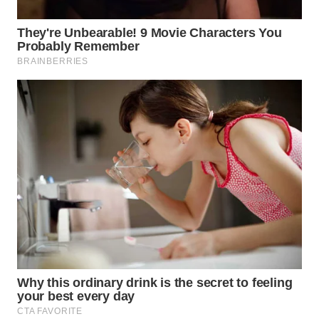
WN
TAPANULI
SELATAN
WN
TANJUNG
LESUNG
WN
KARO
WN
SIMALUNGUN
WN
LABUHANBATU