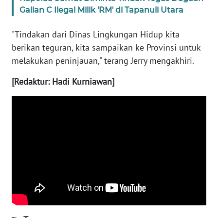
Galian C Ilegal Milik 'RM' di Tapanuli Utara
WN
BABEL
"Tindakan dari Dinas Lingkungan Hidup kita
berikan teguran, kita sampaikan ke Provinsi untuk
WN
melakukan peninjauan," terang Jerry mengakhiri.
SUMBAR
[Redaktur: Hadi Kurniawan]
WN
SUMSEL
WN
BENGKULU
WN
LAMPUNG
WN
JATENG