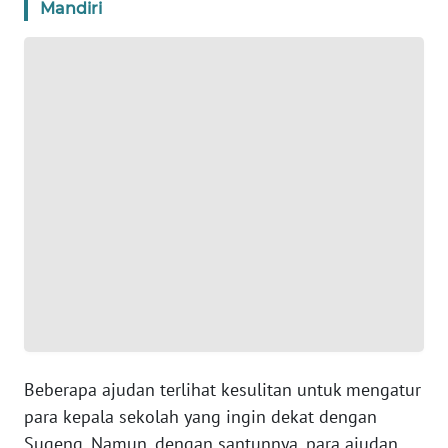
Mandiri
WN
BANTEN
WN
NTT
WN
KEPRI
WN
PAPUA
WN
PAPUA
BARAT
Beberapa ajudan terlihat kesulitan untuk mengatur
para kepala sekolah yang ingin dekat dengan
WN
Sugeng. Namun, dengan santunnya, para ajudan
RIAU