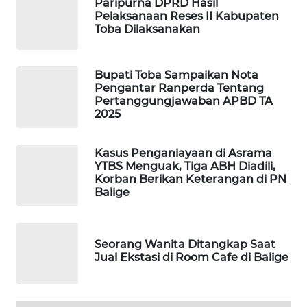
Paripurna DPRD Hasil
Pelaksanaan Reses II Kabupaten
PORTAL
Toba Dilaksanakan
KONSUMEN
Bupati Toba Sampaikan Nota
FORWAMKI
Pengantar Ranperda Tentang
Pertanggungjawaban APBD TA
ALPERKLINAS
2025
FORJASIDA
Kasus Penganiayaan di Asrama
YTBS Menguak, Tiga ABH Diadili,
Korban Berikan Keterangan di PN
TAMBANG
Balige
NEWS
SITUNGIR
Seorang Wanita Ditangkap Saat
NEWS
Jual Ekstasi di Room Cafe di Balige
SIDIKALANG
NEWS