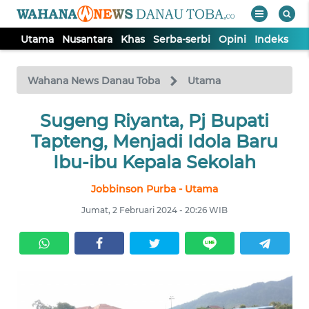
Utama
Nusantara
Khas
Serba-serbi
Opini
Indeks
WAHANA
Tutup
TV
Wahana News Danau Toba
Utama
UTAMA
Sugeng Riyanta, Pj Bupati
Tapteng, Menjadi Idola Baru
NUSANTARA
Ibu-ibu Kepala Sekolah
Jobbinson Purba - Utama
KHAS
Jumat, 2 Februari 2024 - 20:26 WIB
SERBA-
SERBI
OPINI