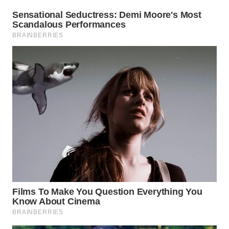
WN
SUMEDANG
WN
CIANJUR
WN
KEPULAUAN
SERIBU
WN
TANGERANG
WN
BINJAI
WN
CIREBON