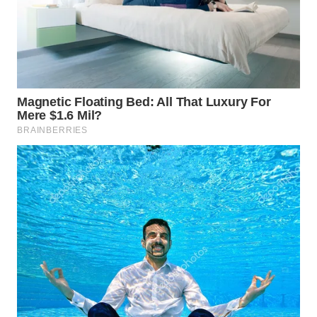
WAHANA
SPORT
WAHANA
UMKM
WAHANA
SELEB
WAHANA
PERSONA
WAHANA
OTOMOTIF
WAHANA
HEALTH