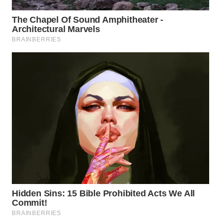
WN
BOGOR
WN
DEPOK
WN
TAPANULI
UTARA
WN
SAMOSIR
WN
PADANG
LAWAS