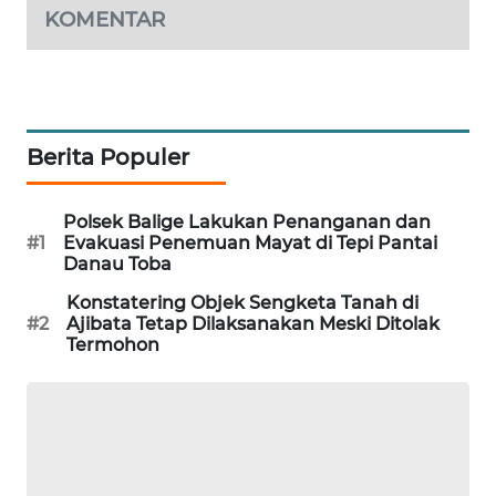
KOMENTAR
SIBARAGAS
NEWS
METRO
SIANTAR
Berita Populer
NEWS
Polsek Balige Lakukan Penanganan dan
METRO
#1
Evakuasi Penemuan Mayat di Tepi Pantai
MEDAN
Danau Toba
NEWS
Konstatering Objek Sengketa Tanah di
#2
Ajibata Tetap Dilaksanakan Meski Ditolak
METRO
Termohon
JAKARTA
NEWS
KRT
NEWS