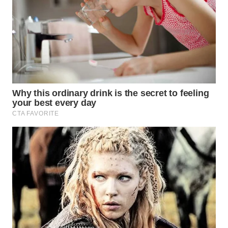
WN
PRIANGAN
TIMUR
WN
SEMARANG
WN
SOLO
WN
BOROBUDUR
WN
MADURA
WN
SURABAYA