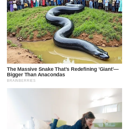
WAHANA
LISTRIK
WAHANA
TRAVEL
WAHANA
TV
WAHANANEWS
ID
WAHANANEWS
CO ID
WAHANANEWS
NET