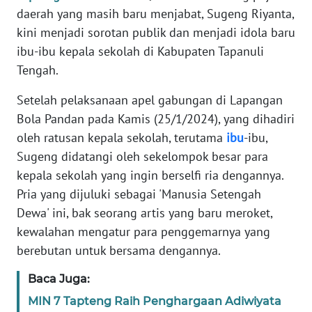
REDAKSI
daerah yang masih baru menjabat, Sugeng Riyanta,
kini menjadi sorotan publik dan menjadi idola baru
KARIR
ibu-ibu kepala sekolah di Kabupaten Tapanuli
Tengah.
DISCLAIMER
Setelah pelaksanaan apel gabungan di Lapangan
Wahana
Bola Pandan pada Kamis (25/1/2024), yang dihadiri
News
oleh ratusan kepala sekolah, terutama
ibu
-ibu,
Regional
Sugeng didatangi oleh sekelompok besar para
kepala sekolah yang ingin berselfi ria dengannya.
WN
Pria yang dijuluki sebagai 'Manusia Setengah
SUMUT
Dewa' ini, bak seorang artis yang baru meroket,
kewalahan mengatur para penggemarnya yang
WN
JAKARTA
berebutan untuk bersama dengannya.
Baca Juga:
WN
JABAR
MIN 7 Tapteng Raih Penghargaan Adiwiyata