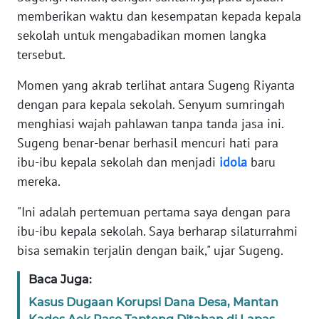
memberikan waktu dan kesempatan kepada kepala
sekolah untuk mengabadikan momen langka
WN
SERAMBI
tersebut.
Momen yang akrab terlihat antara Sugeng Riyanta
WN
JAMBI
dengan para kepala sekolah. Senyum sumringah
menghiasi wajah pahlawan tanpa tanda jasa ini.
WN
Sugeng benar-benar berhasil mencuri hati para
SULTRA
ibu-ibu kepala sekolah dan menjadi
idola
baru
mereka.
WN
NTB
"Ini adalah pertemuan pertama saya dengan para
ibu-ibu kepala sekolah. Saya berharap silaturrahmi
WN
bisa semakin terjalin dengan baik," ujar Sugeng.
SULTENG
Baca Juga:
WN
Kasus Dugaan Korupsi Dana Desa, Mantan
SULBAR