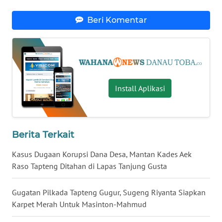
Beri Komentar
WN
NUSANTARA
WN
JOGJA
Install Aplikasi
WN
JATIM
WN
Berita Terkait
BALI
Kasus Dugaan Korupsi Dana Desa, Mantan Kades Aek
Raso Tapteng Ditahan di Lapas Tanjung Gusta
WN
KALBAR
Gugatan Pilkada Tapteng Gugur, Sugeng Riyanta Siapkan
WN
Karpet Merah Untuk Masinton-Mahmud
KALTENG