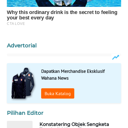
WAHANA
DESA
WISATA
LAPAK
WAHANA
Advertorial
Wahana
Network
Dapatkan Merchandise Eksklusif
Wahana News
KONSUMEN
LISTRIK
Buka Katalog
MASYARAKAT
KELISTRIKAN
Pilihan Editor
WALINKI
Konstatering Objek Sengketa
ID