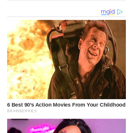
WN
MALUKU
WN
MALUT
WN
DAIRI
WN
DANAU
TOBA
WN
NIAS
WN
LANGKAT