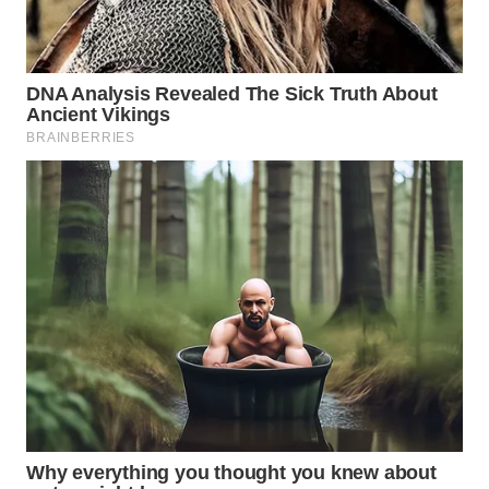
WN
NATUNA
WN
BINTAN
WN
MANDALIKA
WN
LIKUPANG
WN
LABUANBAJO
WN
BORNEO