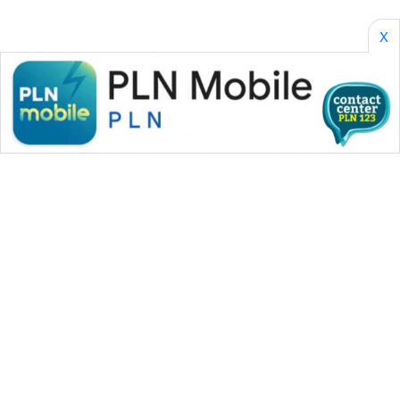
X
WAHANA MEDIA GROUP
|
|
|
WAHANA NEWS co
WAHANA TANI
WAHANA ADVOKAT
|
|