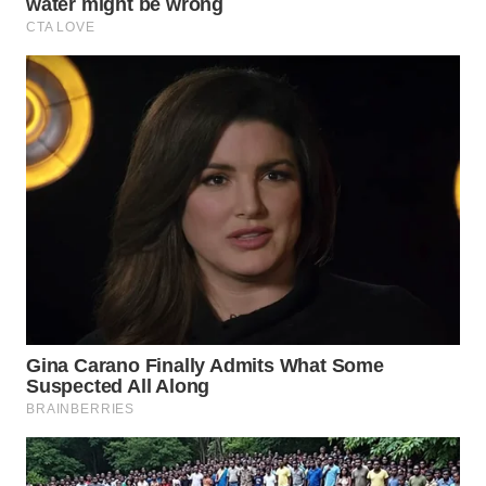
Wahana
Media
Group
WAHANA
NEWS
WAHANA
TANI
WAHANA
ADVOKAT
WAHANA
INFRASTRUKTUR
WAHANA
KONSUMEN