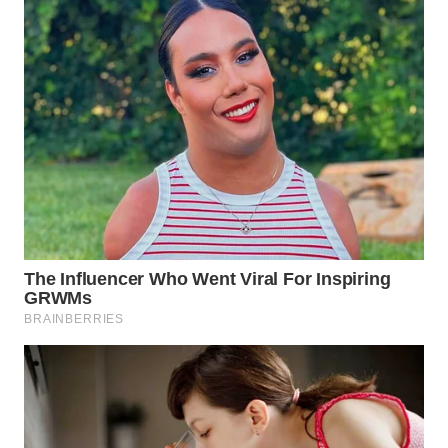
WN
INDRAMAYU
WN
KUNINGAN
WN
MAJALENGKA
WN
SUBANG
WN
SUKABUMI
WN
PURWAKARTA