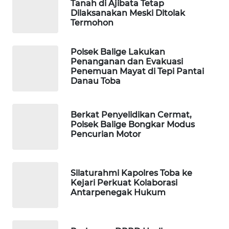
Tanah di Ajibata Tetap
Dilaksanakan Meski Ditolak
Termohon
MAWAKA
ID
Polsek Balige Lakukan
Penanganan dan Evakuasi
MARTABAT
Penemuan Mayat di Tepi Pantai
NET
Danau Toba
PLN
WATCH
Berkat Penyelidikan Cermat,
Polsek Balige Bongkar Modus
Pencurian Motor
MKLI
LPKKI
Silaturahmi Kapolres Toba ke
Kejari Perkuat Kolaborasi
Antarpenegak Hukum
LKKI
KOPEKLIN