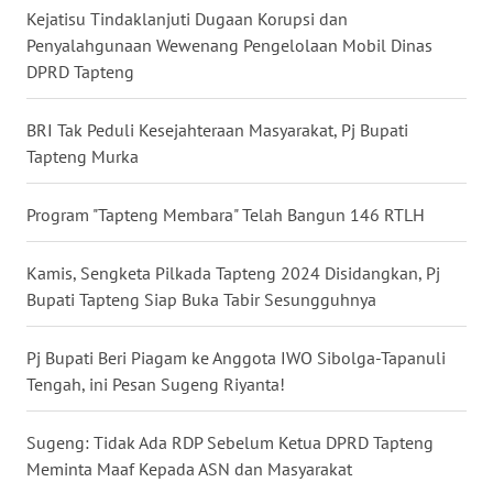
Kejatisu Tindaklanjuti Dugaan Korupsi dan
WN
Penyalahgunaan Wewenang Pengelolaan Mobil Dinas
KALTARA
DPRD Tapteng
WN
BRI Tak Peduli Kesejahteraan Masyarakat, Pj Bupati
KALSEL
Tapteng Murka
WN
Program "Tapteng Membara" Telah Bangun 146 RTLH
KALTIM
Kamis, Sengketa Pilkada Tapteng 2024 Disidangkan, Pj
WN
Bupati Tapteng Siap Buka Tabir Sesungguhnya
SULSEL
Pj Bupati Beri Piagam ke Anggota IWO Sibolga-Tapanuli
WN
Tengah, ini Pesan Sugeng Riyanta!
GORONTALO
Sugeng: Tidak Ada RDP Sebelum Ketua DPRD Tapteng
WN
Meminta Maaf Kepada ASN dan Masyarakat
SULUT