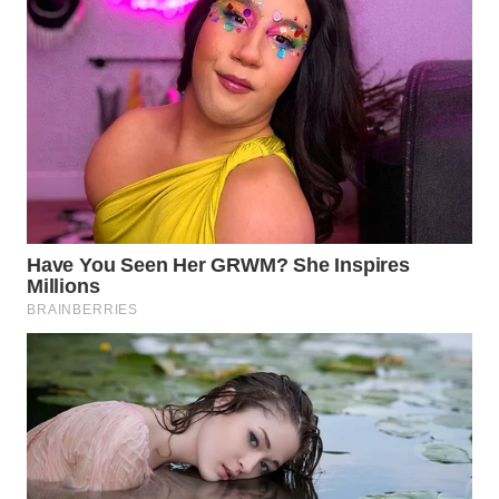
WN
TAPANULI
SELATAN
WN
TANJUNG
LESUNG
WN
KARO
WN
SIMALUNGUN
WN
LABUHANBATU