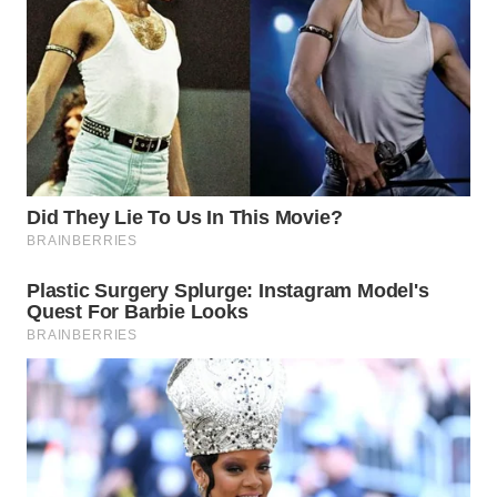
WN
NATUNA
WN
BINTAN
WN
MANDALIKA
WN
LIKUPANG
WN
LABUANBAJO
WN
BORNEO