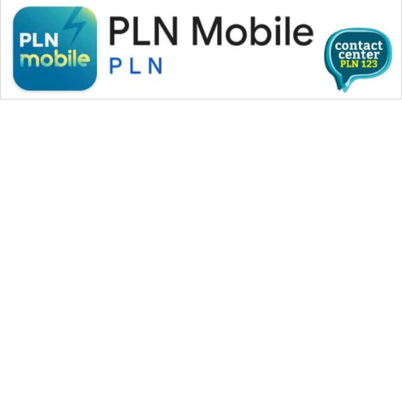
WAHANA MEDIA GROUP
|
|
|
WAHANA NEWS co
WAHANA TANI
WAHANA ADVOKAT
|
|
WAHANA INFRASTRUKTUR
WAHANA KONSUMEN
|
|
|
WAHANA LISTRIK
WAHANA TRAVEL
WAHANA TV
|
|
|
WAHANANEWS id
WAHANANEWS CO ID
WAHANANEWS NET