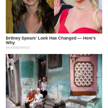
WN
SUMEDANG
WN
CIANJUR
WN
KEPULAUAN
SERIBU
WN
TANGERANG
WN
BINJAI
WN
CIREBON