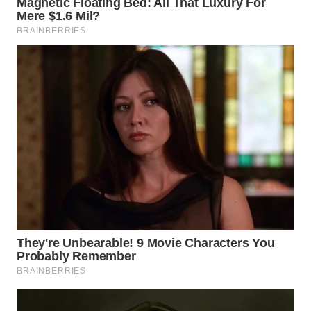
WN
TAPANULI
TENGAH
WN DELI
SERDANG
WN
TEBING
TINGGI
WN
PAKPAK
WN
KARAWANG
WN
BEKASI