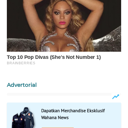
WAHANA
DESA
WISATA
LAPAK
WAHANA
Wahana
Network
KONSUMEN
Advertorial
LISTRIK
MASYARAKAT
KELISTRIKAN
Dapatkan Merchandise Eksklusif
Wahana News
WALINKI
ID