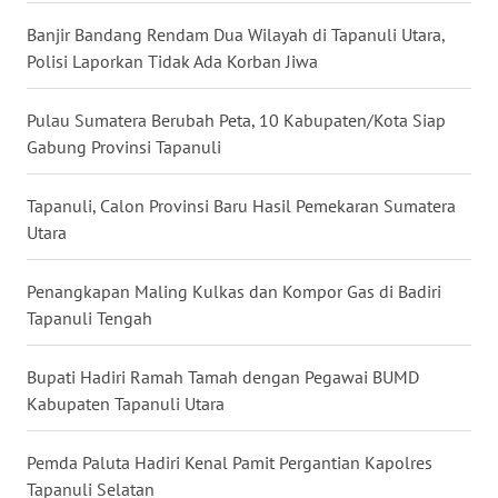
Banjir Bandang Rendam Dua Wilayah di Tapanuli Utara,
WN
MALUKU
Polisi Laporkan Tidak Ada Korban Jiwa
WN
Pulau Sumatera Berubah Peta, 10 Kabupaten/Kota Siap
MALUT
Gabung Provinsi Tapanuli
WN
Tapanuli, Calon Provinsi Baru Hasil Pemekaran Sumatera
DAIRI
Utara
WN
Penangkapan Maling Kulkas dan Kompor Gas di Badiri
DANAU
Tapanuli Tengah
TOBA
Bupati Hadiri Ramah Tamah dengan Pegawai BUMD
WN
Kabupaten Tapanuli Utara
NIAS
Pemda Paluta Hadiri Kenal Pamit Pergantian Kapolres
WN
Tapanuli Selatan
LANGKAT