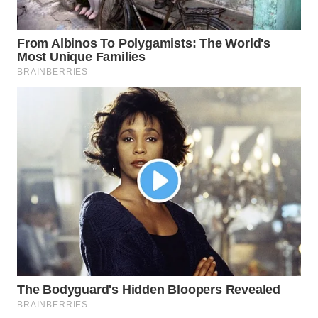
WN
INDRAMAYU
WN
KUNINGAN
WN
MAJALENGKA
WN
SUBANG
WN
SUKABUMI
WN
PURWAKARTA