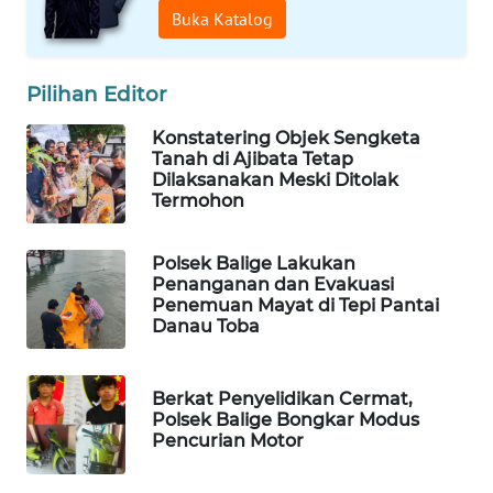
Buka Katalog
MAWAKA
ID
Pilihan Editor
MARTABAT
Konstatering Objek Sengketa
Tanah di Ajibata Tetap
NET
Dilaksanakan Meski Ditolak
Termohon
PLN
WATCH
Polsek Balige Lakukan
Penanganan dan Evakuasi
MKLI
Penemuan Mayat di Tepi Pantai
Danau Toba
LPKKI
Berkat Penyelidikan Cermat,
LKKI
Polsek Balige Bongkar Modus
Pencurian Motor
KOPEKLIN