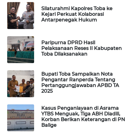
Silaturahmi Kapolres Toba ke
PORTAL
Kejari Perkuat Kolaborasi
KONSUMEN
Antarpenegak Hukum
FORWAMKI
Paripurna DPRD Hasil
Pelaksanaan Reses II Kabupaten
ALPERKLINAS
Toba Dilaksanakan
FORJASIDA
Bupati Toba Sampaikan Nota
Pengantar Ranperda Tentang
TAMBANG
Pertanggungjawaban APBD TA
NEWS
2025
SITUNGIR
Kasus Penganiayaan di Asrama
NEWS
YTBS Menguak, Tiga ABH Diadili,
Korban Berikan Keterangan di PN
SIDIKALANG
Balige
NEWS