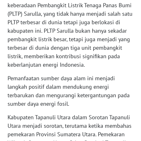
keberadaan Pembangkit Listrik Tenaga Panas Bumi
(PLTP) Sarulla, yang tidak hanya menjadi salah satu
WN
BABEL
PLTP terbesar di dunia tetapi juga berlokasi di
kabupaten ini. PLTP Sarulla bukan hanya sekadar
WN
pembangkit listrik besar, tetapi juga menjadi yang
SUMBAR
terbesar di dunia dengan tiga unit pembangkit
listrik, memberikan kontribusi signifikan pada
WN
keberlanjutan energi Indonesia.
SUMSEL
Pemanfaatan sumber daya alam ini menjadi
WN
langkah positif dalam mendukung energi
BENGKULU
terbarukan dan mengurangi ketergantungan pada
sumber daya energi fosil.
WN
LAMPUNG
Kabupaten Tapanuli Utara dalam Sorotan Tapanuli
Utara menjadi sorotan, terutama ketika membahas
WN
pemekaran Provinsi Sumatera Utara. Pemekaran
JATENG