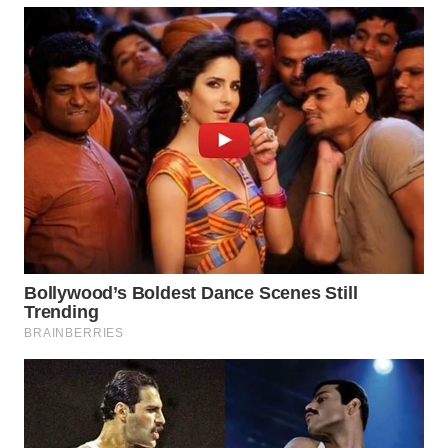
WN
PRIANGAN
TIMUR
WN
SEMARANG
WN
SOLO
WN
BOROBUDUR
WN
MADURA
WN
SURABAYA