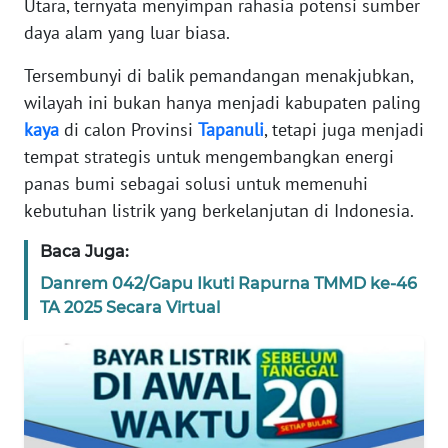
Utara, ternyata menyimpan rahasia potensi sumber
REDAKSI
daya alam yang luar biasa.
KARIR
Tersembunyi di balik pemandangan menakjubkan,
wilayah ini bukan hanya menjadi kabupaten paling
DISCLAIMER
kaya
di calon Provinsi
Tapanuli
, tetapi juga menjadi
tempat strategis untuk mengembangkan energi
Wahana
panas bumi sebagai solusi untuk memenuhi
News
Regional
kebutuhan listrik yang berkelanjutan di Indonesia.
Baca Juga:
WN
SUMUT
Danrem 042/Gapu Ikuti Rapurna TMMD ke-46
TA 2025 Secara Virtual
WN
JAKARTA
WN
JABAR