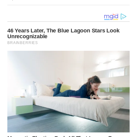
WN
TAPANULI
SELATAN
WN
TANJUNG
LESUNG
WN
KARO
WN
SIMALUNGUN
WN
LABUHANBATU