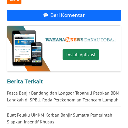
WN
Beri Komentar
KALTARA
WN
KALSEL
WN
Install Aplikasi
KALTIM
WN
SULSEL
Berita Terkait
Pasca Banjir Bandang dan Longsor Tapanuli Pasokan BBM
WN
Langkah di SPBU, Roda Perekonomian Terancam Lumpuh
GORONTALO
Buat Pelaku UMKM Korban Banjir Sumatra Pemerintah
WN
Siapkan Insentif Khusus
SULUT