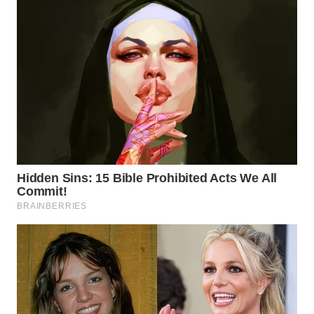
WN
BOGOR
WN
DEPOK
WN
TAPANULI
UTARA
WN
SAMOSIR
WN
PADANG
LAWAS