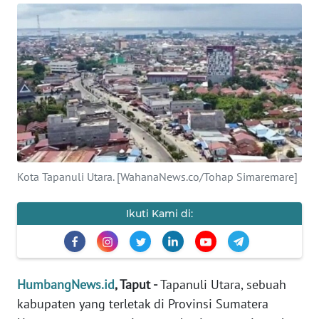
Informasi
INDEKS
BERITA
KONTAK
KAMI
INFO
IKLAN
Kota Tapanuli Utara. [WahanaNews.co/Tohap Simaremare]
TENTANG
Ikuti Kami di:
KAMI
PEDOMAN
MEDIA
HumbangNews.id
, Taput -
Tapanuli Utara, sebuah
SIBER
kabupaten yang terletak di Provinsi Sumatera