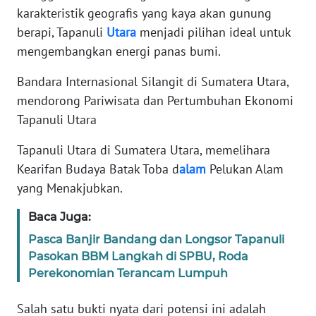
karakteristik geografis yang kaya akan gunung
berapi, Tapanuli
Utara
menjadi pilihan ideal untuk
WN
mengembangkan energi panas bumi.
SERAMBI
Bandara Internasional Silangit di Sumatera Utara,
WN
mendorong Pariwisata dan Pertumbuhan Ekonomi
JAMBI
Tapanuli Utara
WN
Tapanuli Utara di Sumatera Utara, memelihara
SULTRA
Kearifan Budaya Batak Toba d
alam
Pelukan Alam
yang Menakjubkan.
WN
NTB
Baca Juga:
Pasca Banjir Bandang dan Longsor Tapanuli
WN
Pasokan BBM Langkah di SPBU, Roda
SULTENG
Perekonomian Terancam Lumpuh
WN
Salah satu bukti nyata dari potensi ini adalah
SULBAR