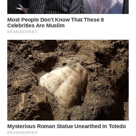
WAHANA
LISTRIK
WAHANA
TRAVEL
WAHANA
TV
WAHANANEWS
ID
WAHANANEWS
CO ID
WAHANANEWS
NET