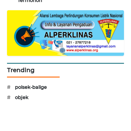
Termohon
KARING
NEWS
JURNAL
MARITIM
HUMBANG
NEWS
Trending
GARONGGANG
NEWS
#
polsek-balige
FISUELRI
#
objek
ID
ENERGI
NEWS