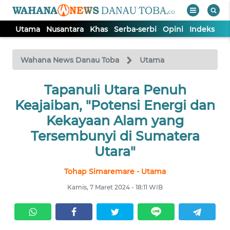
Utama
Nusantara
Khas
Serba-serbi
Opini
Indeks
WAHANA
Tutup
TV
Wahana News Danau Toba
Utama
UTAMA
Tapanuli Utara Penuh
Keajaiban, "Potensi Energi dan
NUSANTARA
Kekayaan Alam yang
Tersembunyi di Sumatera
KHAS
Utara"
Tohap Simaremare - Utama
SERBA-
SERBI
Kamis, 7 Maret 2024 - 18:11 WIB
OPINI