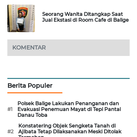
SIBARAGAS
Seorang Wanita Ditangkap Saat
NEWS
Jual Ekstasi di Room Cafe di Balige
METRO
SIANTAR
KOMENTAR
NEWS
METRO
MEDAN
NEWS
Berita Populer
METRO
JAKARTA
Polsek Balige Lakukan Penanganan dan
NEWS
#1
Evakuasi Penemuan Mayat di Tepi Pantai
Danau Toba
KRT
Konstatering Objek Sengketa Tanah di
NEWS
#2
Ajibata Tetap Dilaksanakan Meski Ditolak