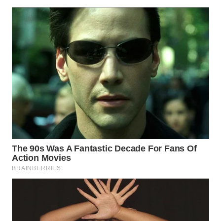
WAHANA
SPORT
WAHANA
UMKM
WAHANA
SELEB
WAHANA
PERSONA
WAHANA
OTOMOTIF
WAHANA
HEALTH