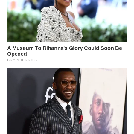
Wahana
Media
Group
WAHANA
NEWS
WAHANA
TANI
WAHANA
ADVOKAT
WAHANA
INFRASTRUKTUR
WAHANA
KONSUMEN