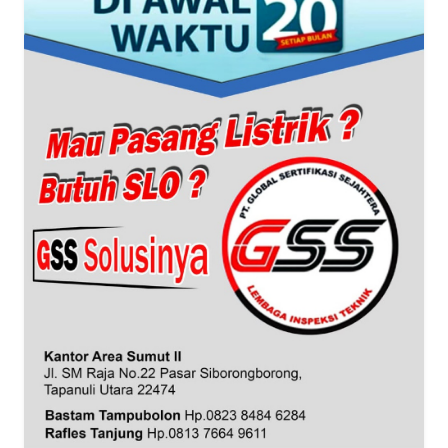
WN
BANTEN
WN
NTT
WN
KEPRI
WN
PAPUA
WN
PAPUA
BARAT
WN
RIAU