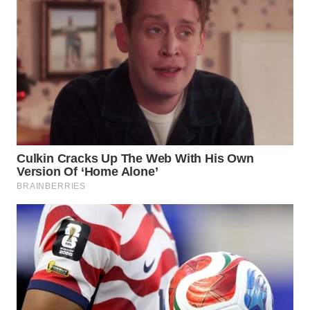
WAHANA
LISTRIK
WAHANA
TRAVEL
WAHANA
TV
WAHANANEWS
ID
WAHANANEWS
CO ID
WAHANANEWS
NET