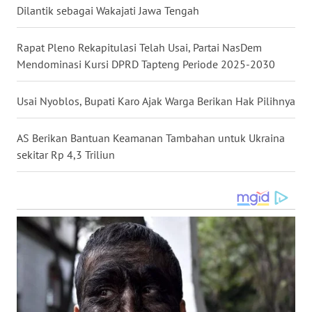
Dilantik sebagai Wakajati Jawa Tengah
WN
Rapat Pleno Rekapitulasi Telah Usai, Partai NasDem
TAPANULI
Mendominasi Kursi DPRD Tapteng Periode 2025-2030
SELATAN
Usai Nyoblos, Bupati Karo Ajak Warga Berikan Hak Pilihnya
WN
TANJUNG
LESUNG
AS Berikan Bantuan Keamanan Tambahan untuk Ukraina
sekitar Rp 4,3 Triliun
WN
KARO
WN
SIMALUNGUN
WN
LABUHANBATU