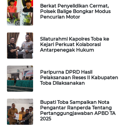
Berkat Penyelidikan Cermat,
Polsek Balige Bongkar Modus
SIBARAGAS
Pencurian Motor
NEWS
METRO
Silaturahmi Kapolres Toba ke
SIANTAR
Kejari Perkuat Kolaborasi
NEWS
Antarpenegak Hukum
METRO
MEDAN
Paripurna DPRD Hasil
NEWS
Pelaksanaan Reses II Kabupaten
Toba Dilaksanakan
METRO
JAKARTA
NEWS
Bupati Toba Sampaikan Nota
Pengantar Ranperda Tentang
Pertanggungjawaban APBD TA
KRT
2025
NEWS