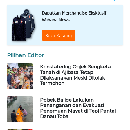
PORTAL
Dapatkan Merchandise Eksklusif
KONSUMEN
Wahana News
FORWAMKI
Buka Katalog
ALPERKLINAS
Pilihan Editor
FORJASIDA
Konstatering Objek Sengketa
Tanah di Ajibata Tetap
Dilaksanakan Meski Ditolak
TAMBANG
Termohon
NEWS
SITUNGIR
Polsek Balige Lakukan
Penanganan dan Evakuasi
NEWS
Penemuan Mayat di Tepi Pantai
Danau Toba
SIDIKALANG
NEWS