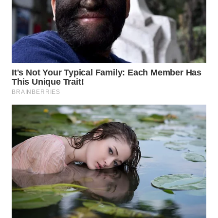
WN
TAPANULI
TENGAH
WN DELI
SERDANG
WN
TEBING
TINGGI
WN
PAKPAK
WN
KARAWANG
WN
BEKASI