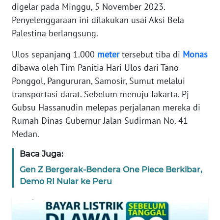
REDAKSI
digelar pada Minggu, 5 November 2023.
Penyelenggaraan ini dilakukan usai Aksi Bela
KARIR
Palestina berlangsung.
Ulos sepanjang 1.000
meter
tersebut tiba di
Monas
DISCLAIMER
dibawa oleh Tim Panitia Hari Ulos dari Tano
Ponggol, Pangururan, Samosir, Sumut melalui
Wahana
News
transportasi darat. Sebelum menuju Jakarta, Pj
Regional
Gubsu Hassanudin melepas perjalanan mereka di
Rumah Dinas Gubernur Jalan Sudirman No. 41
WN
Medan.
SUMUT
Baca Juga:
WN
Gen Z Bergerak-Bendera One Piece Berkibar,
JAKARTA
Demo RI Nular ke Peru
WN
JABAR