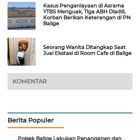
Kasus Penganiayaan di Asrama
KARING
YTBS Menguak, Tiga ABH Diadili,
NEWS
Korban Berikan Keterangan di PN
Balige
JURNAL
MARITIM
Seorang Wanita Ditangkap Saat
Jual Ekstasi di Room Cafe di Balige
HUMBANG
NEWS
GARONGGANG
KOMENTAR
NEWS
FISUELRI
ID
Berita Populer
ENERGI
NEWS
Polsek Balige Lakukan Penanganan dan