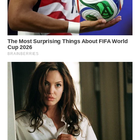
WAHANA
SPORT
WAHANA
UMKM
WAHANA
SELEB
WAHANA
PERSONA
WAHANA
OTOMOTIF
WAHANA
HEALTH