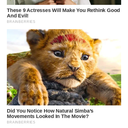
WAHANA
DESA
WISATA
LAPAK
WAHANA
Wahana
Network
KONSUMEN
LISTRIK
MASYARAKAT
KELISTRIKAN
WALINKI
ID