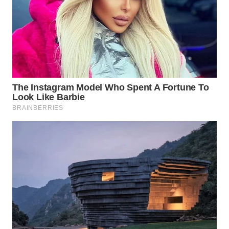
WN
PRIANGAN
TIMUR
WN
SEMARANG
WN
SOLO
WN
BOROBUDUR
WN
MADURA
WN
SURABAYA