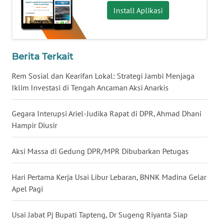
Install Aplikasi
WN
MALUKU
WN
Berita Terkait
MALUT
Rem Sosial dan Kearifan Lokal: Strategi Jambi Menjaga
Iklim Investasi di Tengah Ancaman Aksi Anarkis
WN
DAIRI
Gegara Interupsi Ariel-Judika Rapat di DPR, Ahmad Dhani
WN
Hampir Diusir
DANAU
TOBA
Aksi Massa di Gedung DPR/MPR Dibubarkan Petugas
WN
Hari Pertama Kerja Usai Libur Lebaran, BNNK Madina Gelar
NIAS
Apel Pagi
WN
Usai Jabat Pj Bupati Tapteng, Dr Sugeng Riyanta Siap
LANGKAT