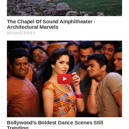
WN
NATUNA
WN
BINTAN
WN
MANDALIKA
WN
LIKUPANG
WN
LABUANBAJO
WN
BORNEO