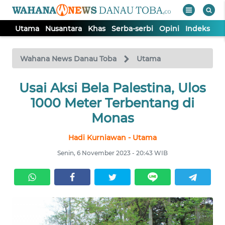
Utama
Nusantara
Khas
Serba-serbi
Opini
Indeks
WAHANA
Tutup
TV
Wahana News Danau Toba
Utama
UTAMA
Usai Aksi Bela Palestina, Ulos
1000 Meter Terbentang di
NUSANTARA
Monas
Hadi Kurniawan - Utama
KHAS
Senin, 6 November 2023 - 20:43 WIB
SERBA-
SERBI
OPINI