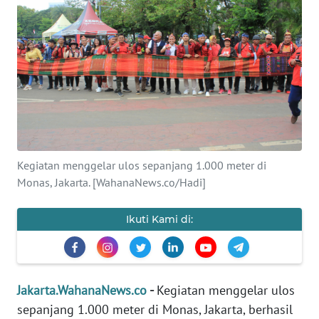
Informasi
INDEKS
BERITA
KONTAK
KAMI
INFO
Kegiatan menggelar ulos sepanjang 1.000 meter di
IKLAN
Monas, Jakarta. [WahanaNews.co/Hadi]
TENTANG
Ikuti Kami di:
KAMI
PEDOMAN
MEDIA
SIBER
Jakarta.WahanaNews.co
-
Kegiatan menggelar ulos
sepanjang 1.000 meter di Monas, Jakarta, berhasil