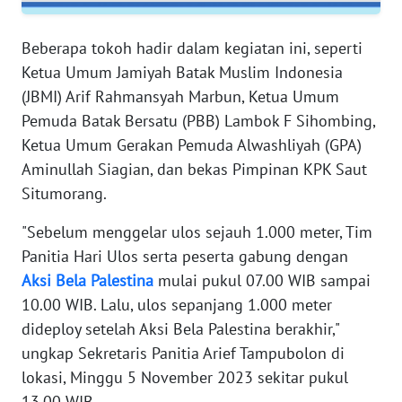
WN
Beberapa tokoh hadir dalam kegiatan ini, seperti
SERAMBI
Ketua Umum Jamiyah Batak Muslim Indonesia
(JBMI) Arif Rahmansyah Marbun, Ketua Umum
WN
Pemuda Batak Bersatu (PBB) Lambok F Sihombing,
JAMBI
Ketua Umum Gerakan Pemuda Alwashliyah (GPA)
Aminullah Siagian, dan bekas Pimpinan KPK Saut
WN
Situmorang.
SULTRA
"Sebelum menggelar ulos sejauh 1.000 meter, Tim
WN
Panitia Hari Ulos serta peserta gabung dengan
NTB
Aksi
Bela
Palestina
mulai pukul 07.00 WIB sampai
10.00 WIB. Lalu, ulos sepanjang 1.000 meter
WN
dideploy setelah Aksi Bela Palestina berakhir,"
SULTENG
ungkap Sekretaris Panitia Arief Tampubolon di
lokasi, Minggu 5 November 2023 sekitar pukul
WN
SULBAR
13.00 WIB.