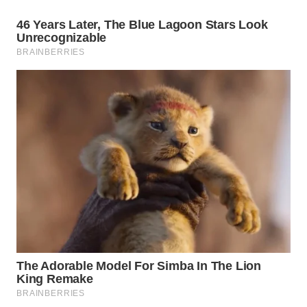
WN
SUMEDANG
WN
CIANJUR
WN
KEPULAUAN
SERIBU
WN
TANGERANG
WN
BINJAI
WN
CIREBON