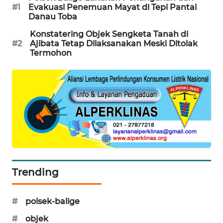
#1
Evakuasi Penemuan Mayat di Tepi Pantai
CILEUNGSI
Danau Toba
NEWS
Konstatering Objek Sengketa Tanah di
#2
Ajibata Tetap Dilaksanakan Meski Ditolak
BERKAT
Termohon
NEWS
BERAMPU
NEWS
ANUGERAH
NEWS
AKHLAK
ID
Trending
PERAPKI
#
polsek-balige
NEWS
#
objek