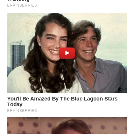
Wahana
Media
Group
WAHANA
NEWS
WAHANA
TANI
WAHANA
ADVOKAT
WAHANA
INFRASTRUKTUR
WAHANA
KONSUMEN