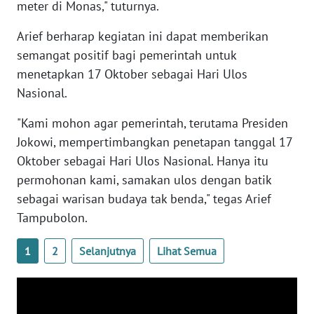
meter di Monas," tuturnya.
WN
Arief berharap kegiatan ini dapat memberikan
NUSANTARA
semangat positif bagi pemerintah untuk
menetapkan 17 Oktober sebagai Hari Ulos
WN
Nasional.
JOGJA
"Kami mohon agar pemerintah, terutama Presiden
WN
Jokowi, mempertimbangkan penetapan tanggal 17
JATIM
Oktober sebagai Hari Ulos Nasional. Hanya itu
permohonan kami, samakan ulos dengan batik
WN
sebagai warisan budaya tak benda," tegas Arief
BALI
Tampubolon.
WN
1
2
Selanjutnya
Lihat Semua
KALBAR
WN
KALTENG