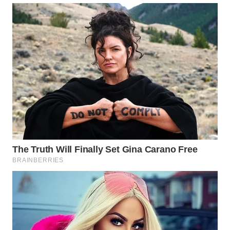
WN
INDRAMAYU
WN
KUNINGAN
WN
MAJALENGKA
WN
SUBANG
WN
SUKABUMI
WN
PURWAKARTA