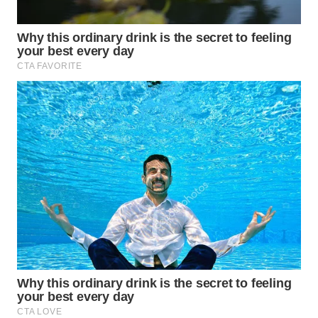
WN
BOGOR
WN
DEPOK
WN
TAPANULI
UTARA
WN
SAMOSIR
WN
PADANG
LAWAS