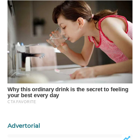
MAWAKA
ID
MARTABAT
NET
PLN
WATCH
MKLI
LPKKI
LKKI
Advertorial
KOPEKLIN