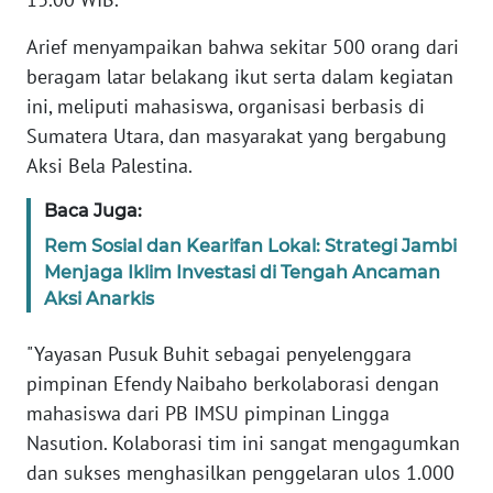
Arief menyampaikan bahwa sekitar 500 orang dari
WN
BABEL
beragam latar belakang ikut serta dalam kegiatan
ini, meliputi mahasiswa, organisasi berbasis di
WN
Sumatera Utara, dan masyarakat yang bergabung
SUMBAR
Aksi Bela Palestina.
Baca Juga:
WN
SUMSEL
Rem Sosial dan Kearifan Lokal: Strategi Jambi
Menjaga Iklim Investasi di Tengah Ancaman
WN
Aksi Anarkis
BENGKULU
"Yayasan Pusuk Buhit sebagai penyelenggara
WN
pimpinan Efendy Naibaho berkolaborasi dengan
LAMPUNG
mahasiswa dari PB IMSU pimpinan Lingga
Nasution. Kolaborasi tim ini sangat mengagumkan
WN
dan sukses menghasilkan penggelaran ulos 1.000
JATENG