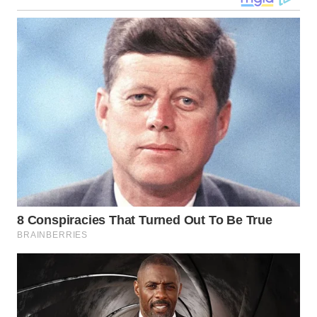
WN
TAPANULI
SELATAN
WN
TANJUNG
LESUNG
WN
KARO
WN
SIMALUNGUN
WN
LABUHANBATU