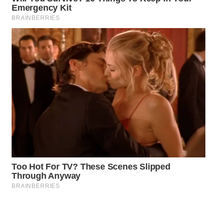
WAHANA
SPORT
WAHANA
UMKM
WAHANA
SELEB
WAHANA
PERSONA
WAHANA
OTOMOTIF
WAHANA
HEALTH