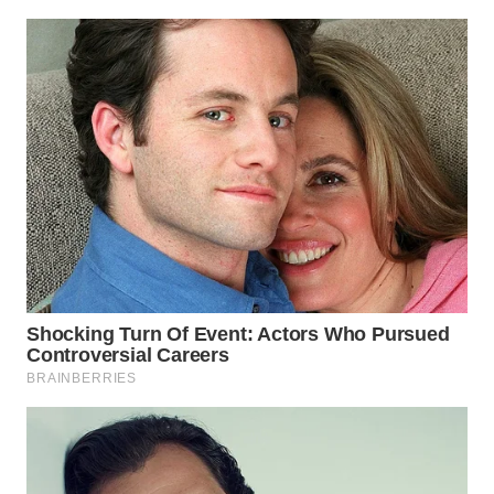
WN
PRIANGAN
TIMUR
WN
SEMARANG
WN
SOLO
WN
BOROBUDUR
WN
MADURA
WN
SURABAYA