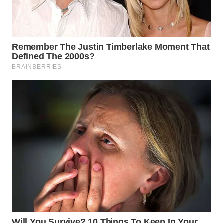
WAHANA
LISTRIK
WAHANA
TRAVEL
WAHANA
TV
WAHANANEWS
ID
WAHANANEWS
CO ID
WAHANANEWS
NET