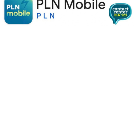
WAHANA MEDIA GROUP
|
|
|
WAHANA NEWS co
WAHANA TANI
WAHANA ADVOKAT
|
|
WAHANA INFRASTRUKTUR
WAHANA KONSUMEN
|
|
|
WAHANA LISTRIK
WAHANA TRAVEL
WAHANA TV
|
|
|
WAHANANEWS id
WAHANANEWS CO ID
WAHANANEWS NET
|
|
|
WAHANA SPORT ID
Wahana UMKM
Wahana Seleb