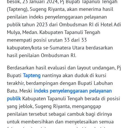
besok, 23 Januari 2024, Pj Bupati Tapanuli Tengah
REDAKSI
(Tapteng), Sugeng Riyanta, akan menerima hasil
penilaian indeks penyelenggaraan pelayanan
KARIR
publik tahun 2023 dari Ombudsman RI di Hotel Adi
Mulya, Medan. Kabupaten Tapanuli Tengah
DISCLAIMER
menempati posisi urutan 33 dari 33
kabupaten/kota se-Sumatera Utara berdasarkan
Wahana
News
hasil penilaian Ombudsman RI.
Regional
Berdasarkan hasil evaluasi dan layout undangan, Pj
WN
Bupati
Tapteng
nantinya akan duduk di kursi
SUMUT
terakhir, berdampingan dengan Bupati Labuhan
Batu. Meski
indeks
penyelenggaraan
pelayanan
WN
publik
Kabupaten Tapanuli Tengah berada di posisi
JAKARTA
yang jeblok, Sugeng Riyanta, menganggap
penilaian tersebut sebagai cambuk bagi dirinya
WN
untuk membersihkan dan menyelesaikan semua
JABAR