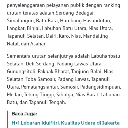
penyelenggaraan pelayanan publik dengan ranking
urutan teratas adalah Serdang Bedagai,
WN
BABEL
Simalungun, Batu Bara, Humbang Hasundutan,
Langkat, Binjai, Labuhan Batu Utara, Nias Utara,
WN
Tapanuli Selatan, Dairi, Karo, Nias, Mandailing
SUMBAR
Natal, dan Asahan.
WN
Sementara urutan selanjutnya adalah Labuhanbatu
SUMSEL
Selatan, Deli Serdang, Padang Lawas Utara,
Gunungsitoli, Pakpak Bharat, Tanjung Balai, Nias
WN
Selatan, Toba Samosir, Padang Lawas, Tapanuli
BENGKULU
Utara, Pematangsiantar, Samosir, Padangsidimpuan,
Medan, Tebing Tinggi, Sibolga, Nias Barat, Labuhan
WN
Batu, dan Tapanuli Tengah.
LAMPUNG
Baca Juga:
WN
H+1 Lebaran Idulfitri, Kualitas Udara di Jakarta
JATENG