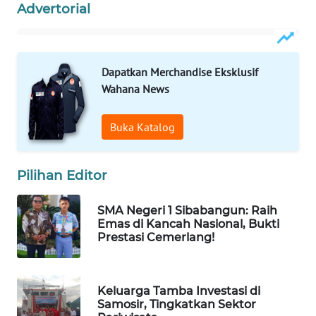
Advertorial
WAHANA
DESA
WISATA
Dapatkan Merchandise Eksklusif
Wahana News
LAPAK
WAHANA
Buka Katalog
Wahana
Network
Pilihan Editor
KONSUMEN
LISTRIK
SMA Negeri 1 Sibabangun: Raih
Emas di Kancah Nasional, Bukti
Prestasi Cemerlang!
MASYARAKAT
KELISTRIKAN
Keluarga Tamba Investasi di
WALINKI
Samosir, Tingkatkan Sektor
ID