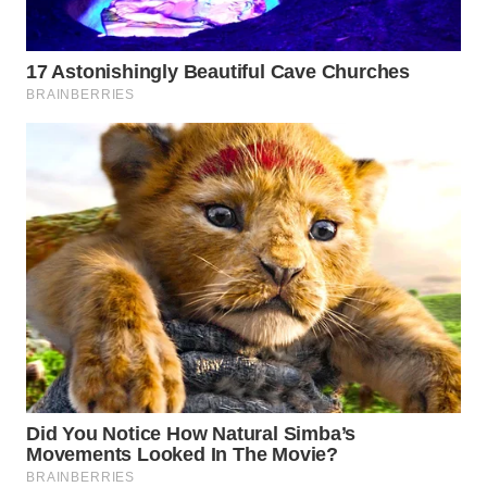
WN
INDRAMAYU
WN
KUNINGAN
WN
MAJALENGKA
WN
SUBANG
WN
SUKABUMI
WN
PURWAKARTA