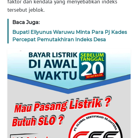
faktor dan kendala yang menyebabkan indeks
tersebut jeblok.
WN
BANTEN
Baca Juga:
Bupati Eliyunus Waruwu Minta Para Pj Kades
WN
NTT
Percepat Pemutakhiran Indeks Desa
WN
KEPRI
WN
PAPUA
WN
PAPUA
BARAT
WN
RIAU