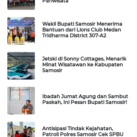
Pariwisata
MAWAKA
ID
Wakil Bupati Samosir Menerima
Bantuan dari Lions Club Medan
Tridharma District 307-A2
MARTABAT
NET
Jetski di Sonny Cottages, Menarik
PLN
Minat Wisatawan ke Kabupaten
WATCH
Samosir
MKLI
Ibadah Jumat Agung dan Sambut
LPKKI
Paskah, Ini Pesan Bupati Samosir!
LKKI
Antisipasi Tindak Kejahatan,
KOPEKLIN
Patroli Polres Samosir Cek SPBU