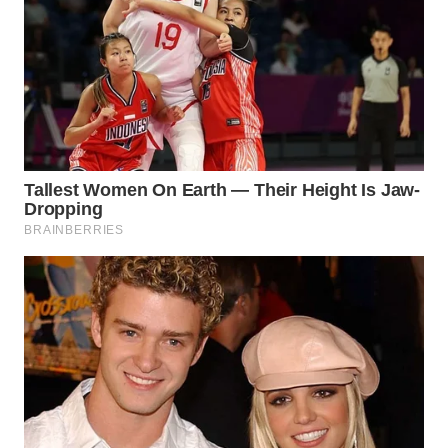
Wahana
Media
Group
WAHANA
NEWS
WAHANA
TANI
WAHANA
ADVOKAT
WAHANA
INFRASTRUKTUR
WAHANA
KONSUMEN