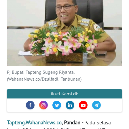
Informasi
INDEKS
BERITA
KONTAK
KAMI
INFO
IKLAN
Pj Bupati Tapteng Sugeng Riyanta.
(WahanaNews.co/Dzulfadli Tanbunan)
TENTANG
KAMI
Ikuti Kami di:
PEDOMAN
MEDIA
SIBER
Tapteng.WahanaNews.co
, Pandan -
Pada Selasa