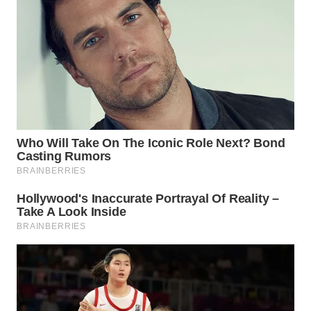
WN
NATUNA
WN
BINTAN
WN
MANDALIKA
WN
LIKUPANG
WN
LABUANBAJO
WN
BORNEO