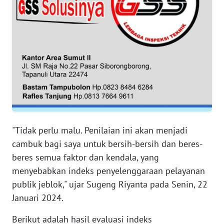
WN
SERAMBI
WN
JAMBI
WN
SULTRA
"Tidak perlu malu. Penilaian ini akan menjadi
WN
cambuk bagi saya untuk bersih-bersih dan beres-
NTB
beres semua faktor dan kendala, yang
menyebabkan indeks penyelenggaraan pelayanan
WN
SULTENG
publik jeblok," ujar Sugeng Riyanta pada Senin, 22
Januari 2024.
WN
Berikut adalah hasil evaluasi indeks
SULBAR