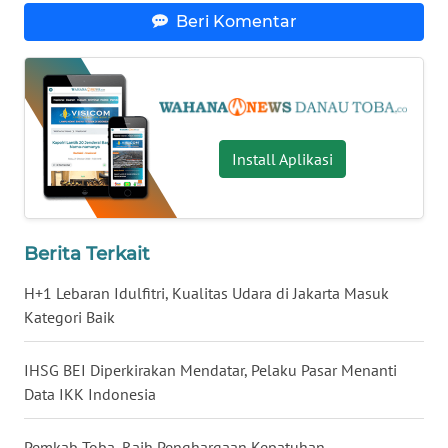
Beri Komentar
WN
KALTARA
WN
KALSEL
Install Aplikasi
WN
KALTIM
Berita Terkait
WN
SULSEL
H+1 Lebaran Idulfitri, Kualitas Udara di Jakarta Masuk
Kategori Baik
WN
GORONTALO
IHSG BEI Diperkirakan Mendatar, Pelaku Pasar Menanti
Data IKK Indonesia
WN
SULUT
Pemkab Toba, Raih Penghargaan Kepatuhan