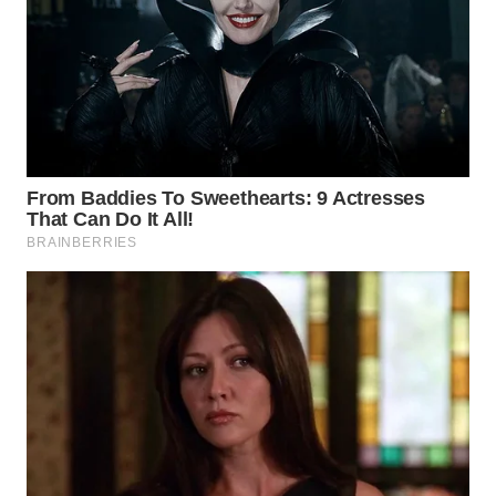
WN
BOGOR
WN
DEPOK
WN
TAPANULI
UTARA
WN
SAMOSIR
WN
PADANG
LAWAS