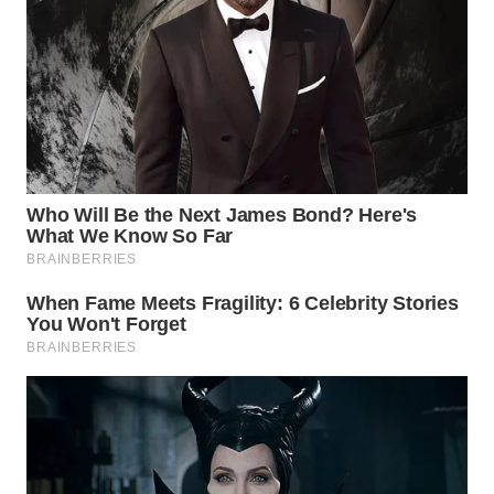
WN
TAPANULI
TENGAH
WN DELI
SERDANG
WN
TEBING
TINGGI
WN
PAKPAK
WN
KARAWANG
WN
BEKASI