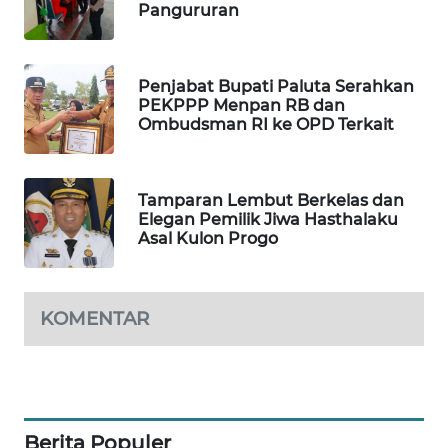
Pangururan
PORTAL
KONSUMEN
Penjabat Bupati Paluta Serahkan
PEKPPP Menpan RB dan
FORWAMKI
Ombudsman RI ke OPD Terkait
ALPERKLINAS
Tamparan Lembut Berkelas dan
FORJASIDA
Elegan Pemilik Jiwa Hasthalaku
Asal Kulon Progo
TAMBANG
NEWS
KOMENTAR
SITUNGIR
NEWS
SIDIKALANG
NEWS
Berita Populer