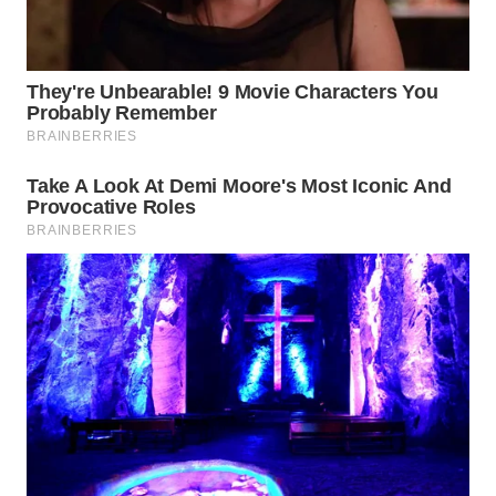
WN
SUMEDANG
WN
CIANJUR
WN
KEPULAUAN
SERIBU
WN
TANGERANG
WN
BINJAI
WN
CIREBON