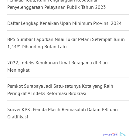
Penyelenggaraan Pelayanan Publik Tahun 2023
WN
MALUKU
Daftar Lengkap Kenaikan Upah Minimum Provinsi 2024
WN
MALUT
BPS Sumbar Laporkan Nilai Tukar Petani Setempat Turun
1,44% Dibanding Bulan Lalu
WN
DAIRI
2022, Indeks Kerukunan Umat Beragama di Riau
Meningkat
WN
DANAU
Pemkot Surabaya Jadi Satu-satunya Kota yang Raih
TOBA
Peringkat A Indeks Reformasi Birokrasi
WN
Survei KPK: Pemda Masih Bermasalah Dalam PBJ dan
NIAS
Gratifikasi
WN
LANGKAT