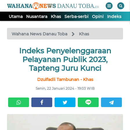
Utama
Nusantara
Khas
Serba-serbi
Opini
Indeks
WAHANA
Tutup
TV
Wahana News Danau Toba
Khas
UTAMA
Indeks Penyelenggaraan
Pelayanan Publik 2023,
NUSANTARA
Tapteng Juru Kunci
Dzulfadli Tambunan - Khas
KHAS
Senin, 22 Januari 2024 - 19:03 WIB
SERBA-
SERBI
OPINI