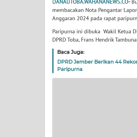
DANAUTOBA.WAHANANEWS.CO
-
Bu
WN
BANTEN
membacakan Nota Pengantar Lapor
Anggaran 2024 pada rapat paripurn
WN
Paripurna ini dibuka Wakil Ketua
NTT
DPRD Toba, Frans Hendrik Tambun
WN
Baca Juga:
KEPRI
DPRD Jember Berikan 44 Rekom
Paripurna
WN
PAPUA
WN
PAPUA
BARAT
WN
RIAU