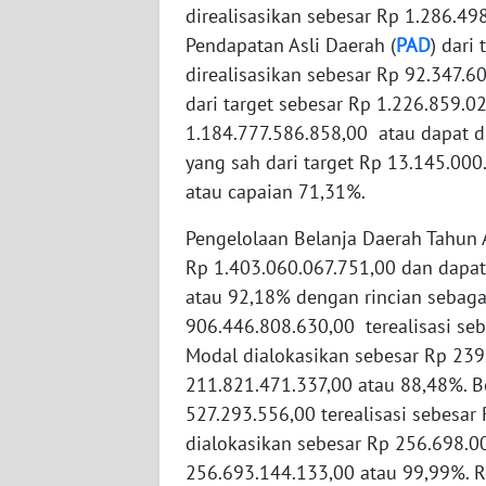
direalisasikan sebesar Rp 1.286.49
WN
Pendapatan Asli Daerah (
PAD
) dari
BABEL
direalisasikan sebesar Rp 92.347.6
dari target sebesar Rp 1.226.859.02
WN
SUMBAR
1.184.777.586.858,00 atau dapat d
yang sah dari target Rp 13.145.000
WN
atau capaian 71,31%.
SUMSEL
Pengelolaan Belanja Daerah Tahun 
WN
Rp 1.403.060.067.751,00 dan dapat
BENGKULU
atau 92,18% dengan rincian sebagai
906.446.808.630,00 terealisasi se
WN
Modal dialokasikan sebesar Rp 239.
LAMPUNG
211.821.471.337,00 atau 88,48%. Be
527.293.556,00 terealisasi sebesar
WN
dialokasikan sebesar Rp 256.698.00
JATENG
256.693.144.133,00 atau 99,99%. R