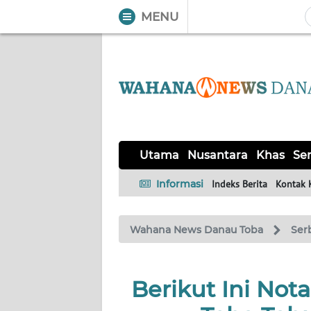
MENU
WAHANA
Tutup
TV
UTAMA
NUSANTARA
Utama
Nusantara
Khas
Ser
KHAS
Informasi
Indeks Berita
Kontak 
SERBA-
Wahana News Danau Toba
Ser
SERBI
OPINI
Berikut Ini Not
Informasi