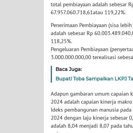
total pembiayaan adalah sebesar Rp
WN
NUSANTARA
67.957.060.718,61atau 119,22%.
Penerimaan Pembiayaan (sisa lebi
WN
adalah sebesar Rp 60.003.489.040,0
JOGJA
118,25%.
Pengeluaran Pembiayaan (penyerta
WN
JATIM
3.000.000.000,00 terealisasi sebes
Baca Juga:
WN
BALI
Bupati Toba Sampaikan LKPJ T
WN
Adapun gambaran umum capaian ki
KALBAR
2024 adalah capaian kinerja makro 
Ideks pembangunan manusia pada t
WN
2024 dengan laju kinerja sebesar 
KALTENG
adalah 8,04 menjadi 8,07 pada tah