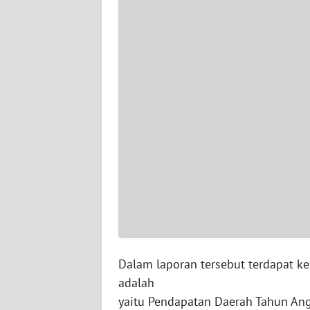
WN
SERAMBI
WN
JAMBI
WN
SULTRA
WN
NTB
WN
SULTENG
Dalam laporan tersebut terdapat 
WN
adalah
SULBAR
yaitu Pendapatan Daerah Tahun Ang