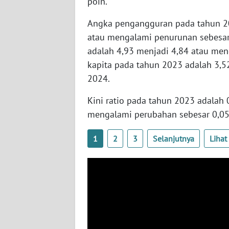
poin.
WN
KALTARA
Angka pengangguran pada tahun 2
atau mengalami penurunan sebesa
WN
adalah 4,93 menjadi 4,84 atau men
KALSEL
kapita pada tahun 2023 adalah 3,
2024.
WN
KALTIM
Kini ratio pada tahun 2023 adalah
mengalami perubahan sebesar 0,05
WN
SULSEL
1
2
3
Selanjutnya
Liha
WN
GORONTALO
WN
SULUT