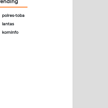
rending
polres-toba
lantas
kominfo