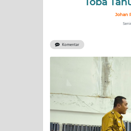
Toba Tah
INDEKS
Johan P
BERITA
Seni
KONTAK
KAMI
Komentar
INFO
IKLAN
TENTANG
KAMI
PEDOMAN
MEDIA
SIBER
REDAKSI