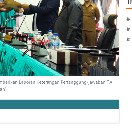
T
#
#
#
emberikan Laporan Keterangan Pertanggung-jawaban T.A
an]