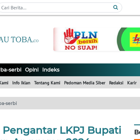
ba-serbi
Opini
Indeks
Kami
Info Iklan
Tentang Kami
Pedoman Media Siber
Redaksi
Karir
ba-serbi
a Pengantar LKPJ Bupati
B