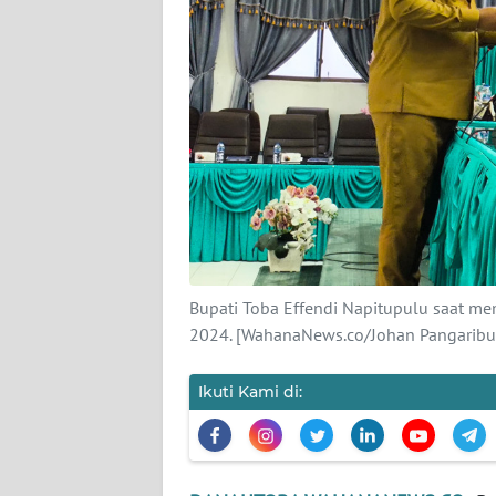
KARIR
DISCLAIMER
Wahana
News
Regional
WN
SUMUT
Bupati Toba Effendi Napitupulu saat m
2024. [WahanaNews.co/Johan Pangaribu
WN
JAKARTA
Ikuti Kami di:
WN
JABAR