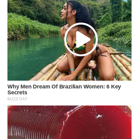
WN
TAPANULI
SELATAN
WN
TANJUNG
LESUNG
WN
KARO
WN
SIMALUNGUN
WN
LABUHANBATU