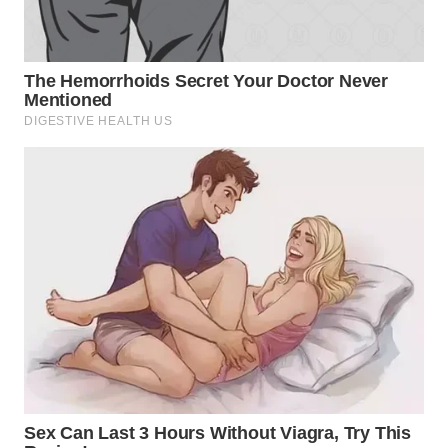
WN
BOGOR
WN
DEPOK
WN
TAPANULI
UTARA
WN
SAMOSIR
WN
PADANG
LAWAS