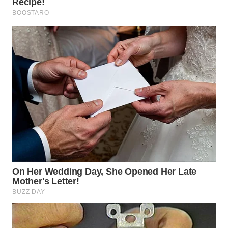
WN
SUMEDANG
WN
CIANJUR
WN
KEPULAUAN
SERIBU
WN
TANGERANG
WN
BINJAI
WN
CIREBON