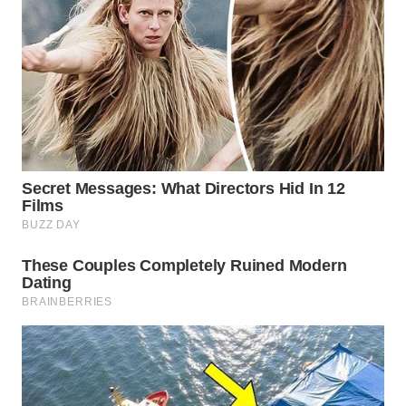
WN
NATUNA
WN
BINTAN
WN
MANDALIKA
WN
LIKUPANG
WN
LABUANBAJO
WN
BORNEO