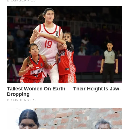
WN
BOGOR
WN
DEPOK
WN
TAPANULI
UTARA
WN
SAMOSIR
WN
PADANG
LAWAS