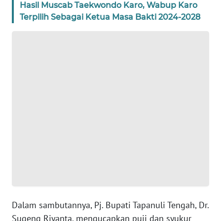
Hasil Muscab Taekwondo Karo, Wabup Karo
WN
Terpilih Sebagai Ketua Masa Bakti 2024-2028
BANTEN
WN
NTT
WN
KEPRI
WN
PAPUA
WN
PAPUA
BARAT
Dalam sambutannya, Pj. Bupati Tapanuli Tengah, Dr.
WN
Sugeng Riyanta, mengucapkan puji dan syukur
RIAU