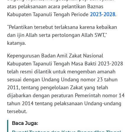
atas pelaksanaan acara pelantikan Baznas
Kabupaten Tapanuli Tengah Periode
2023
-
2028
.
WN
SERAMBI
"Pelantikan tersebut terlaksana karena kebaikan
dan ijin Allah serta pertolongan Allah SWT,"
WN
katanya.
JAMBI
Kepengurusan Badan Amil Zakat Nasional
WN
Kabupaten Tapanuli Tengah Masa Bakti 2023-2028
SULTRA
telah resmi dilantik untuk mengemban amanah
sesuai dengan Undang Undang nomor 23 tahun
WN
NTB
2011, tentang pengelolaan Zakat yang telah
dijabarkan dengan peraturan Pemerintah nomor 14
WN
tahun 2014 tentang pelaksanaan Undang-undang
SULTENG
tersebut.
Baca Juga:
WN
SULBAR