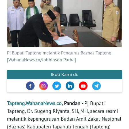
Informasi
INDEKS
BERITA
KONTAK
KAMI
Pj Bupati Tapteng melantik Pengurus Baznas Tapteng.
[WahanaNews.co/Jobbinson Purba]
INFO
IKLAN
Ikuti Kami di:
TENTANG
KAMI
Tapteng.WahanaNews.co
, Pandan -
Pj Bupati
PEDOMAN
Tapteng, Dr. Sugeng Riyanta, SH, MH, secara resmi
MEDIA
SIBER
melantik kepengurusan Badan Amil Zakat Nasional
(Baznas) Kabupaten Tapanuli Tengah (Tapteng)