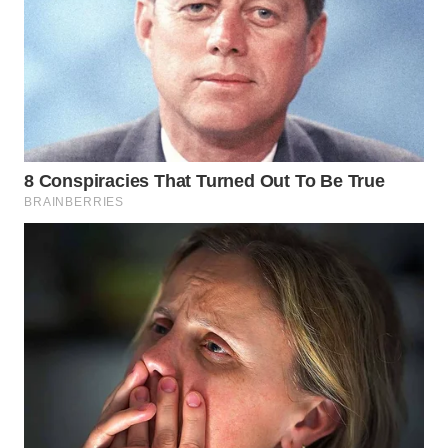
WN
INDRAMAYU
WN
KUNINGAN
WN
MAJALENGKA
WN
SUBANG
WN
SUKABUMI
WN
PURWAKARTA