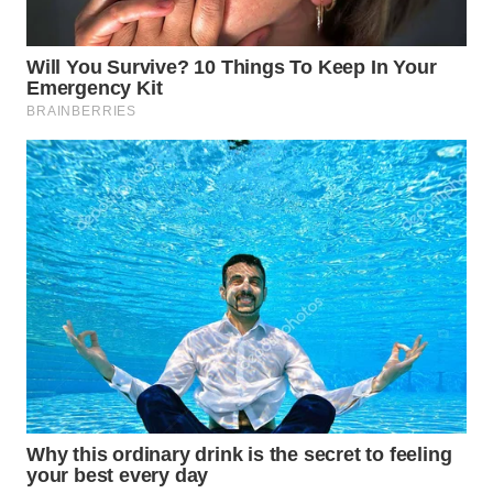
WN
PRIANGAN
TIMUR
WN
SEMARANG
WN
SOLO
WN
BOROBUDUR
WN
MADURA
WN
SURABAYA