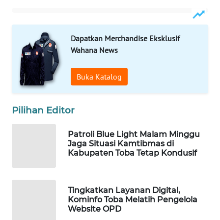
MAWAKA
ID
Dapatkan Merchandise Eksklusif
Wahana News
MARTABAT
NET
Buka Katalog
PLN
WATCH
Pilihan Editor
MKLI
Patroli Blue Light Malam Minggu
Jaga Situasi Kamtibmas di
Kabupaten Toba Tetap Kondusif
LPKKI
LKKI
Tingkatkan Layanan Digital,
Kominfo Toba Melatih Pengelola
Website OPD
KOPEKLIN