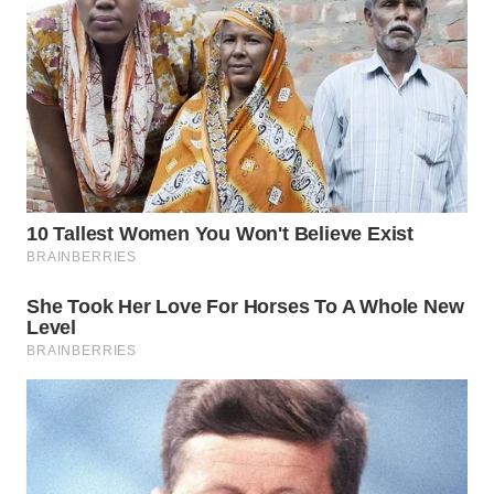
WN
SUMEDANG
WN
CIANJUR
WN
KEPULAUAN
SERIBU
WN
TANGERANG
WN
BINJAI
WN
CIREBON