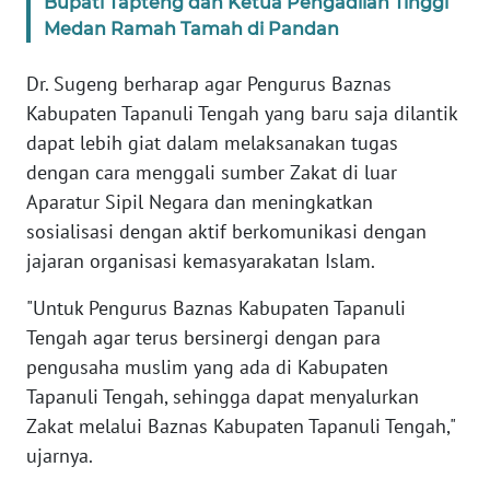
Bupati Tapteng dan Ketua Pengadilan Tinggi
Medan Ramah Tamah di Pandan
WN
BABEL
Dr. Sugeng berharap agar Pengurus Baznas
Kabupaten Tapanuli Tengah yang baru saja dilantik
WN
dapat lebih giat dalam melaksanakan tugas
SUMBAR
dengan cara menggali sumber Zakat di luar
Aparatur Sipil Negara dan meningkatkan
WN
sosialisasi dengan aktif berkomunikasi dengan
SUMSEL
jajaran organisasi kemasyarakatan Islam.
WN
"Untuk Pengurus Baznas Kabupaten Tapanuli
BENGKULU
Tengah agar terus bersinergi dengan para
pengusaha muslim yang ada di Kabupaten
WN
Tapanuli Tengah, sehingga dapat menyalurkan
LAMPUNG
Zakat melalui Baznas Kabupaten Tapanuli Tengah,"
ujarnya.
WN
JATENG