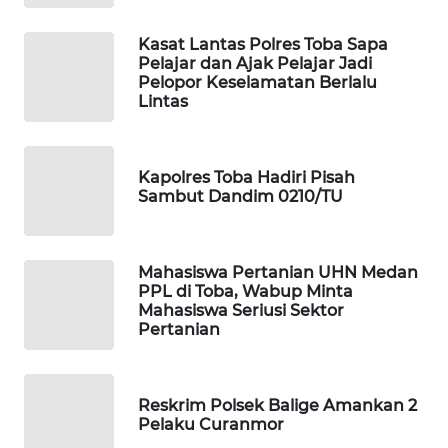
PORTAL
Kasat Lantas Polres Toba Sapa
KONSUMEN
Pelajar dan Ajak Pelajar Jadi
Pelopor Keselamatan Berlalu
Lintas
FORWAMKI
ALPERKLINAS
Kapolres Toba Hadiri Pisah
Sambut Dandim 0210/TU
FORJASIDA
TAMBANG
Mahasiswa Pertanian UHN Medan
NEWS
PPL di Toba, Wabup Minta
Mahasiswa Seriusi Sektor
Pertanian
SITUNGIR
NEWS
Reskrim Polsek Balige Amankan 2
SIDIKALANG
Pelaku Curanmor
NEWS