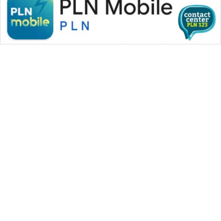
WAHANA MEDIA GROUP
|
|
|
WAHANA NEWS co
WAHANA TANI
WAHANA ADVOKAT
|
|
WAHANA INFRASTRUKTUR
WAHANA KONSUMEN
|
|
|
WAHANA LISTRIK
WAHANA TRAVEL
WAHANA TV
|
|
|
WAHANANEWS id
WAHANANEWS CO ID
WAHANANEWS NET
|
|
|
WAHANA SPORT ID
Wahana UMKM
Wahana Seleb