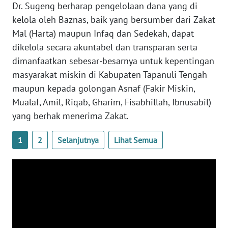
Dr. Sugeng berharap pengelolaan dana yang di
kelola oleh Baznas, baik yang bersumber dari Zakat
WN
NUSANTARA
Mal (Harta) maupun Infaq dan Sedekah, dapat
dikelola secara akuntabel dan transparan serta
WN
dimanfaatkan sebesar-besarnya untuk kepentingan
JOGJA
masyarakat miskin di Kabupaten Tapanuli Tengah
maupun kepada golongan Asnaf (Fakir Miskin,
WN
Mualaf, Amil, Riqab, Gharim, Fisabhillah, Ibnusabil)
JATIM
yang berhak menerima Zakat.
WN
1
2
Selanjutnya
Lihat Semua
BALI
WN
KALBAR
WN
KALTENG