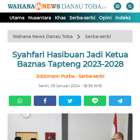
Utama
Nusantara
Khas
Serba-serbi
Opini
Indeks
WAHANA
Tutup
TV
Wahana News Danau Toba
Serba-serbi
UTAMA
Syahfari Hasibuan Jadi Ketua
Baznas Tapteng 2023-2028
NUSANTARA
Jobbinson Purba - Serba-serbi
Senin, 29 Januari 2024 - 18:36 WIB
KHAS
SERBA-
SERBI
OPINI