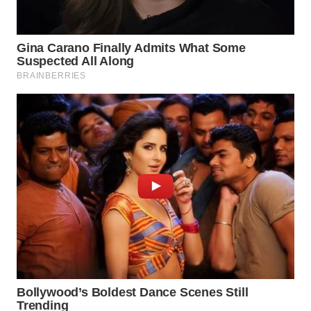
WAHANA
SPORT
WAHANA
UMKM
WAHANA
SELEB
WAHANA
PERSONA
WAHANA
OTOMOTIF
WAHANA
HEALTH