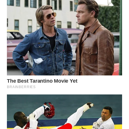
Wahana
Media
Group
WAHANA
NEWS
WAHANA
TANI
WAHANA
ADVOKAT
WAHANA
INFRASTRUKTUR
WAHANA
KONSUMEN