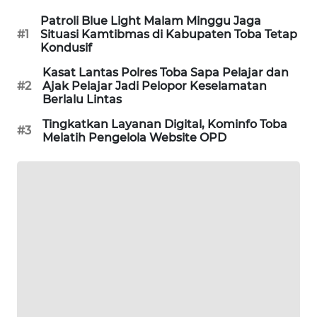
KARING
Patroli Blue Light Malam Minggu Jaga
#1
Situasi Kamtibmas di Kabupaten Toba Tetap
NEWS
Kondusif
Kasat Lantas Polres Toba Sapa Pelajar dan
JURNAL
#2
Ajak Pelajar Jadi Pelopor Keselamatan
MARITIM
Berlalu Lintas
Tingkatkan Layanan Digital, Kominfo Toba
HUMBANG
#3
Melatih Pengelola Website OPD
NEWS
GARONGGANG
NEWS
FISUELRI
ID
ENERGI
NEWS