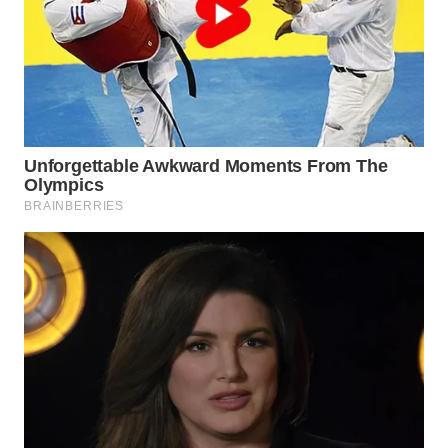
WAHANA
LISTRIK
WAHANA
TRAVEL
WAHANA
TV
WAHANANEWS
ID
WAHANANEWS
CO ID
WAHANANEWS
NET