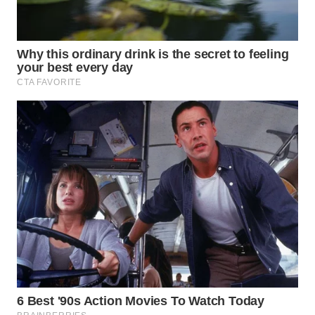
WN
TAPANULI
TENGAH
WN DELI
SERDANG
WN
TEBING
TINGGI
WN
PAKPAK
WN
KARAWANG
WN
BEKASI