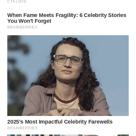
WN
NATUNA
WN
BINTAN
WN
MANDALIKA
WN
LIKUPANG
WN
LABUANBAJO
WN
BORNEO