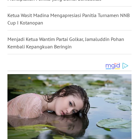
Ketua Wasit Madina Mengapresiasi Panitia Turnamen NNB
WN
TAPANULI
Cup I Kotanopan
SELATAN
Menjadi Ketua Wantim Partai Golkar, Jamaluddin Pohan
WN
Kembali Kepangkuan Beringin
TANJUNG
LESUNG
WN
KARO
WN
SIMALUNGUN
WN
LABUHANBATU