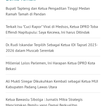
WN
Bupati Tapteng dan Ketua Pengadilan Tinggi Medan
MALUKU
Ramah Tamah di Pandan
WN
Terkait Isu "Cuci Rapor" Viral di Medsos, Ketua DPRD Toba
MALUT
Effendi Napitupulu: Saya Kecewa, Ini harus Ditindak
WN
Dr. Rudi Iskandar Terpilih Sebagai Ketua IDI Tapsel 2023-
DAIRI
2026 dalam Muscab Serentak
WN
Millenial Lolos Parlemen, Ini Harapan Ketua DPRD Kota
DANAU
Bekasi
TOBA
Ali Mukti Siregar Dikukuhkan Kembali sebagai Ketua MUI
WN
Kabupaten Padang Lawas Utara
NIAS
Ketua Bawaslu Sibolga : Jurnalis Mitra Strategis
WN
Menciptakan Pemilu yang Damai Berkualitas
LANGKAT