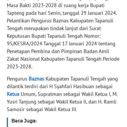
REDAKSI
Masa Bakti 2023-2028 di ruang kerja Bupati
Tapteng pada hari Senin, tanggal 29 Januari 2024.
KARIR
Pelantikan Pengurus Baznas Kabupaten Tapanuli
Tengah merupakan tindak lanjut dari Surat
DISCLAIMER
Keputusan Bupati Tapanuli Tengah Nomor:
95/KESRA/2024 Tanggal 17 Januari 2024 tentang
Wahana
Penetapan Pembina dan Pimpinan Badan Amil
News
Zakat Nasional Kabupaten Tapanuli Tengah Periode
Regional
2023-2028.
WN
Pengurus
Baznas
Kabupaten Tapanuli Tengah yang
SUMUT
dilantik terdiri dari H Syahfari Hasibuan sebagai
Ketua
Umum, Supratman sebagai Wakil Ketua I, M.
WN
JAKARTA
Yusri Tanjung sebagai Wakil Ketua II, dan H. Ramli
Samosir sebagai Wakil Ketua III.
WN
Baca Juga:
JABAR