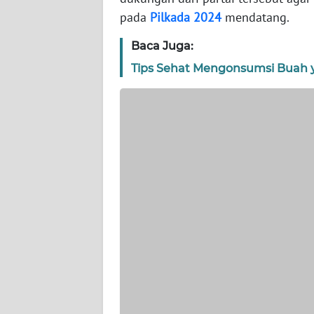
WN
pada
Pilkada
2024
mendatang.
BANTEN
Baca Juga:
WN
Tips Sehat Mengonsumsi Buah 
NTT
WN
KEPRI
WN
PAPUA
WN
PAPUA
BARAT
WN
RIAU