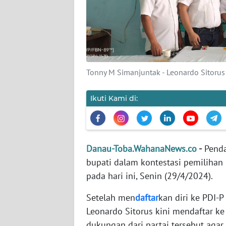
KARIR
DISCLAIMER
Tonny M Simanjuntak - Leonardo Sitorus
Wahana
News
Regional
Ikuti Kami di:
WN
SUMUT
Danau-Toba.WahanaNews.co
-
Penda
WN
bupati dalam kontestasi pemilihan 
JAKARTA
pada hari ini, Senin (29/4/2024).
WN
Setelah men
daftar
kan diri ke PDI-
JABAR
Leonardo Sitorus kini mendaftar k
dukungan dari partai tersebut agar