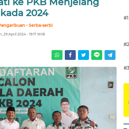
ati ke PKB Menjelang
lkada 2024
#1
angaribuan - Serba-serbi
n, 29 April 2024 - 19:17 WIB
#
#