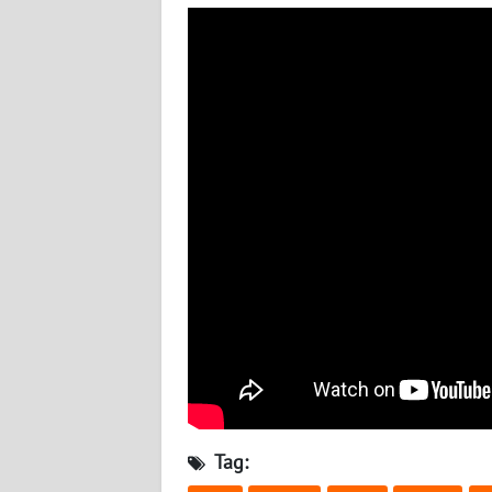
WN
NUSANTARA
WN
JOGJA
WN
JATIM
WN
BALI
WN
KALBAR
WN
KALTENG
Tag: