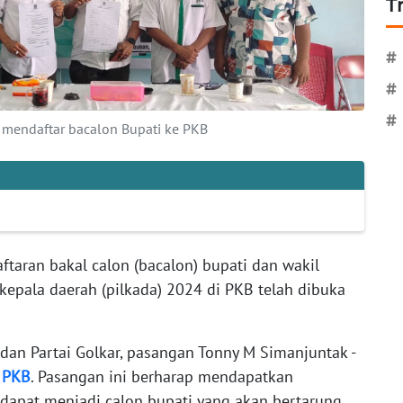
T
#
#
#
 mendaftar bacalon Bupati ke PKB
ftaran bakal calon (bacalon) bupati dan wakil
kepala daerah (pilkada) 2024 di PKB telah dibuka
P dan Partai Golkar, pasangan Tonny M Simanjuntak -
e
PKB
. Pasangan ini berharap mendapatkan
 dapat menjadi calon bupati yang akan bertarung