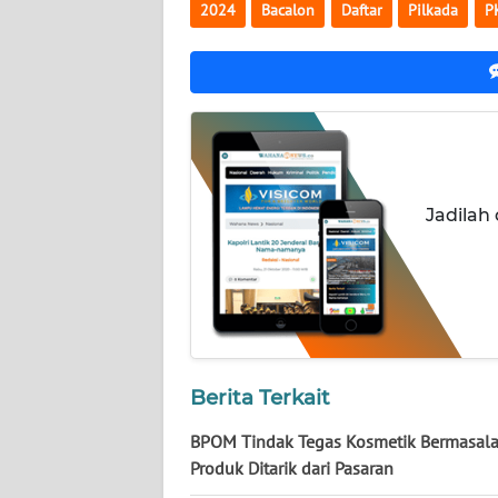
2024
Bacalon
Daftar
Pilkada
P
WN
KALTARA
WN
KALSEL
WN
KALTIM
Jadilah
WN
SULSEL
WN
GORONTALO
Berita Terkait
WN
BPOM Tindak Tegas Kosmetik Bermasala
SULUT
Produk Ditarik dari Pasaran