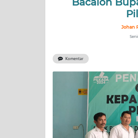
Bacalon Bup
Pi
INDEKS
BERITA
Johan P
KONTAK
Seni
KAMI
Komentar
INFO
IKLAN
TENTANG
KAMI
PEDOMAN
MEDIA
SIBER
REDAKSI