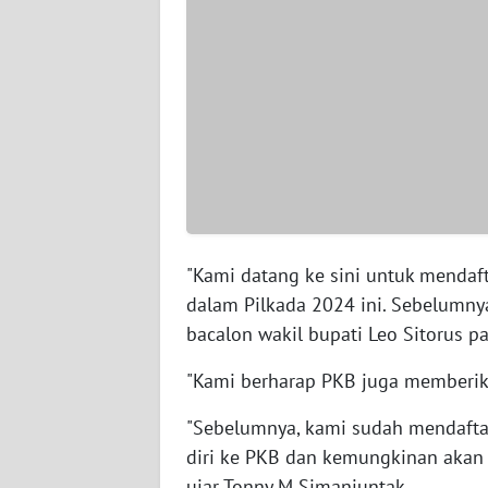
WN
SERAMBI
WN
JAMBI
WN
SULTRA
WN
"Kami datang ke sini untuk mendaft
NTB
dalam Pilkada 2024 ini. Sebelumnya
bacalon wakil bupati Leo Sitorus p
WN
SULTENG
"Kami berharap PKB juga memberik
"Sebelumnya, kami sudah mendaftar
WN
SULBAR
diri ke PKB dan kemungkinan akan m
ujar Tonny M Simanjuntak.