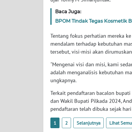
WN
Baca Juga:
BABEL
BPOM Tindak Tegas Kosmetik Be
WN
SUMBAR
Tentang fokus perhatian mereka ke
mendalam terhadap kebutuhan masyar
WN
tersebut, visi-misi akan dirumuskan
SUMSEL
"Mengenai visi dan misi, kami sed
adalah menganalisis kebutuhan masy
WN
BENGKULU
ungkapnya.
Terkait pendaftaran bacalon bupati
WN
LAMPUNG
dan Wakil Bupati Pilkada 2024, An
pendaftaran telah dibuka sejak hari 
WN
JATENG
1
2
Selanjutnya
Lihat Sem