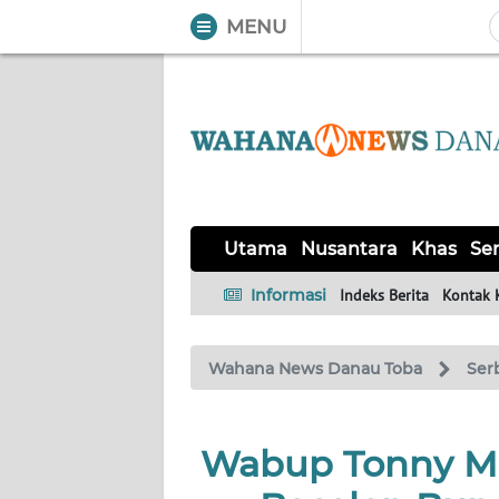
MENU
WAHANA
Tutup
TV
UTAMA
NUSANTARA
Utama
Nusantara
Khas
Ser
KHAS
Informasi
Indeks Berita
Kontak 
SERBA-
Wahana News Danau Toba
Ser
SERBI
OPINI
Wabup Tonny M 
Informasi