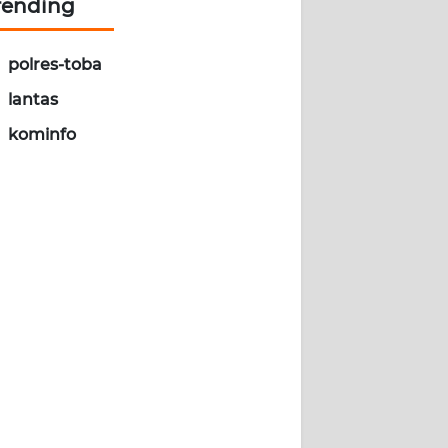
rending
polres-toba
lantas
kominfo