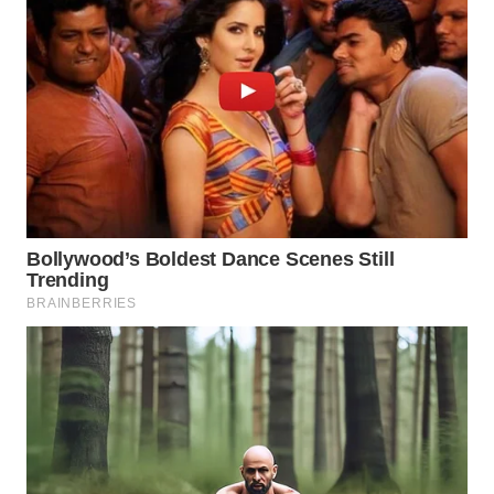
WN
TAPANULI
TENGAH
WN DELI
SERDANG
WN
TEBING
TINGGI
WN
PAKPAK
WN
KARAWANG
WN
BEKASI