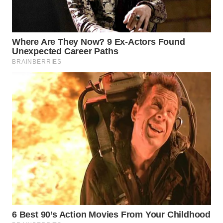
WAHANA
DESA
WISATA
LAPAK
WAHANA
Wahana
Network
KONSUMEN
LISTRIK
MASYARAKAT
KELISTRIKAN
WALINKI
ID