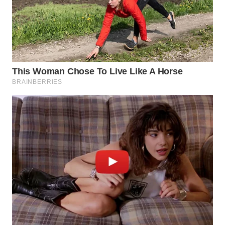
WN
NATUNA
WN
BINTAN
WN
MANDALIKA
WN
LIKUPANG
WN
LABUANBAJO
WN
BORNEO