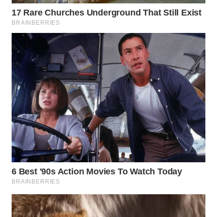
WN
INDRAMAYU
WN
KUNINGAN
WN
MAJALENGKA
WN
SUBANG
WN
SUKABUMI
WN
PURWAKARTA