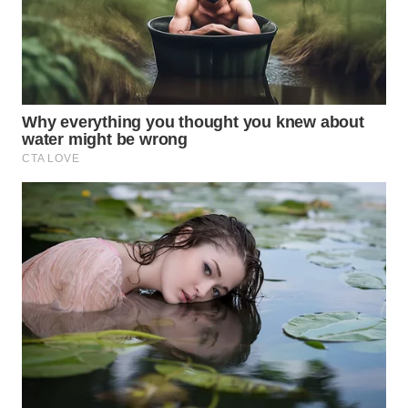
WN
BOGOR
WN
DEPOK
WN
TAPANULI
UTARA
WN
SAMOSIR
WN
PADANG
LAWAS