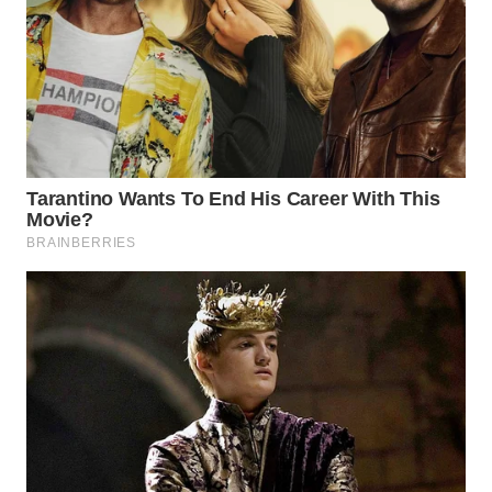
WAHANA
SPORT
WAHANA
UMKM
WAHANA
SELEB
WAHANA
PERSONA
WAHANA
OTOMOTIF
WAHANA
HEALTH