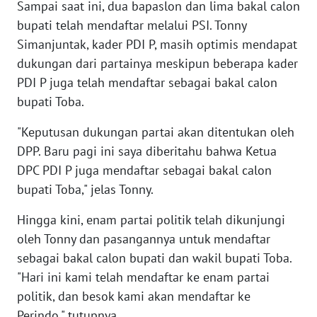
Sampai saat ini, dua bapaslon dan lima bakal calon
bupati telah mendaftar melalui PSI. Tonny
WN
Simanjuntak, kader PDI P, masih optimis mendapat
BABEL
dukungan dari partainya meskipun beberapa kader
PDI P juga telah mendaftar sebagai bakal calon
WN
SUMBAR
bupati Toba.
"Keputusan dukungan partai akan ditentukan oleh
WN
DPP. Baru pagi ini saya diberitahu bahwa Ketua
SUMSEL
DPC PDI P juga mendaftar sebagai bakal calon
bupati Toba," jelas Tonny.
WN
BENGKULU
Hingga kini, enam partai politik telah dikunjungi
oleh Tonny dan pasangannya untuk mendaftar
WN
sebagai bakal calon bupati dan wakil bupati Toba.
LAMPUNG
"Hari ini kami telah mendaftar ke enam partai
WN
politik, dan besok kami akan mendaftar ke
JATENG
Perindo," tutupnya.