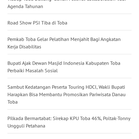
Agenda Tahunan
WN
MALUKU
Road Show PSI Tiba di Toba
WN
Pemkab Toba Gelar Pelatihan Menjahit Bagi Angkatan
MALUT
Kerja Disabilitas
WN
Bupati Ajak Dewan Masjid Indonesia Kabupaten Toba
DAIRI
Perbaiki Masalah Sosial
WN
DANAU
Sambut Kedatangan Peserta Touring HDCI, Wakli Bupati
TOBA
Harapkan Bisa Membantu Promosikan Pariwisata Danau
Toba
WN
NIAS
Pilkada Bermartabat: Sirekap KPU Toba 46%, Poltak-Tonny
Ungguli Petahana
WN
LANGKAT