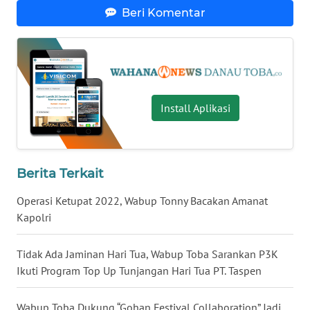
Beri Komentar
WN
KALTARA
WN
KALSEL
Install Aplikasi
WN
KALTIM
Berita Terkait
WN
SULSEL
Operasi Ketupat 2022, Wabup Tonny Bacakan Amanat
Kapolri
WN
GORONTALO
Tidak Ada Jaminan Hari Tua, Wabup Toba Sarankan P3K
Ikuti Program Top Up Tunjangan Hari Tua PT. Taspen
WN
SULUT
Wabup Toba Dukung “Gohan Festival Collaboration” Jadi