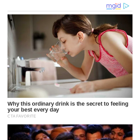
WN
TAPANULI
SELATAN
WN
TANJUNG
LESUNG
WN
KARO
WN
SIMALUNGUN
WN
LABUHANBATU