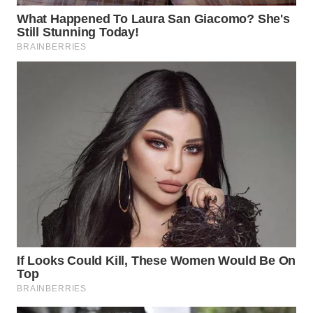
Wahana
Media
Group
WAHANA
NEWS
WAHANA
TANI
WAHANA
ADVOKAT
WAHANA
INFRASTRUKTUR
WAHANA
KONSUMEN