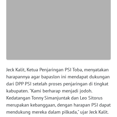
WN
BANTEN
WN
NTT
WN
KEPRI
WN
Jeck Kalit, Ketua Penjaringan PSI Toba, menyatakan
PAPUA
harapannya agar bapaslon ini mendapat dukungan
dari DPP PSI setelah proses penjaringan di tingkat
WN
kabupaten. "Kami berharap menjadi jodoh.
PAPUA
BARAT
Kedatangan Tonny Simanjuntak dan Leo Sitorus
merupakan kebanggaan, dengan harapan PSI dapat
WN
mendukung mereka dalam pilkada," ujar Jeck Kalit.
RIAU