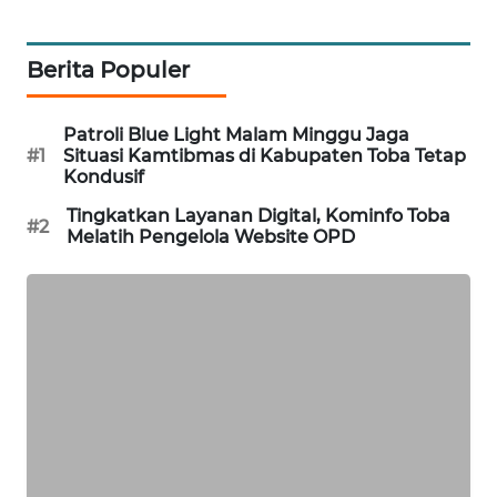
KARING
NEWS
Berita Populer
JURNAL
Patroli Blue Light Malam Minggu Jaga
MARITIM
#1
Situasi Kamtibmas di Kabupaten Toba Tetap
Kondusif
HUMBANG
Tingkatkan Layanan Digital, Kominfo Toba
NEWS
#2
Melatih Pengelola Website OPD
GARONGGANG
NEWS
FISUELRI
ID
ENERGI
NEWS