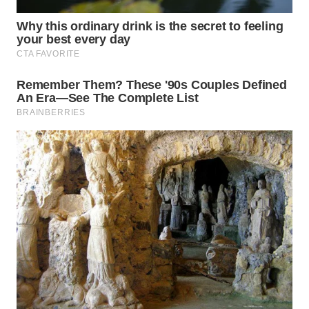
WN
SUMEDANG
WN
CIANJUR
WN
KEPULAUAN
SERIBU
WN
TANGERANG
WN
BINJAI
WN
CIREBON