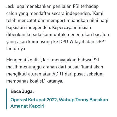
Jeck juga menekankan penilaian PSI terhadap
calon yang mendaftar secara independen. "Kami
WN
SERAMBI
telah mencatat dan mempertimbangkan nilai bagi
bapaslon independen. Kepercayaan masih
WN
diberikan kepada kami untuk menentukan bacalon
JAMBI
yang akan kami usung ke DPD Wilayah dan DPP,"
lanjutnya.
WN
SULTRA
Mengenai koalisi, Jeck menyatakan bahwa PSI
masih menunggu arahan dari pusat. "Kami akan
WN
mengikuti aturan atau ADRT dari pusat sebelum
NTB
membahas koalisi," katanya.
WN
Baca Juga:
SULTENG
Operasi Ketupat 2022, Wabup Tonny Bacakan
Amanat Kapolri
WN
SULBAR