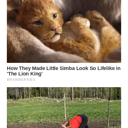
WN
PRIANGAN
TIMUR
WN
SEMARANG
WN
SOLO
WN
BOROBUDUR
WN
MADURA
WN
SURABAYA