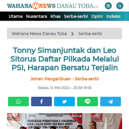
Utama
Nusantara
Khas
Serba-serbi
Opini
Indeks
WAHANA
Tutup
TV
Wahana News Danau Toba
Serba-serbi
UTAMA
Tonny Simanjuntak dan Leo
Sitorus Daftar Pilkada Melalui
NUSANTARA
PSI, Harapan Bersatu Terjalin
Johan Pangaribuan - Serba-serbi
KHAS
Selasa, 14 Mei 2024 - 20:38 WIB
SERBA-
SERBI
OPINI