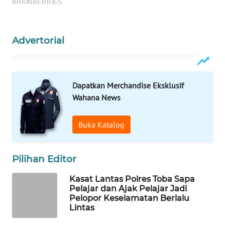
MAWAKA
ID
Advertorial
MARTABAT
NET
Dapatkan Merchandise Eksklusif
Wahana News
PLN
WATCH
Buka Katalog
MKLI
Pilihan Editor
LPKKI
Kasat Lantas Polres Toba Sapa
Pelajar dan Ajak Pelajar Jadi
LKKI
Pelopor Keselamatan Berlalu
Lintas
KOPEKLIN