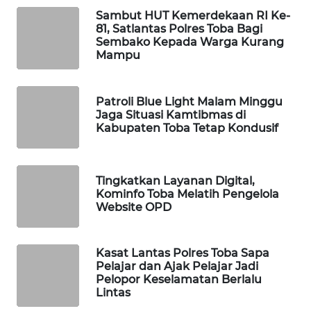
Sambut HUT Kemerdekaan RI Ke-
PORTAL
81, Satlantas Polres Toba Bagi
KONSUMEN
Sembako Kepada Warga Kurang
Mampu
FORWAMKI
Patroli Blue Light Malam Minggu
ALPERKLINAS
Jaga Situasi Kamtibmas di
Kabupaten Toba Tetap Kondusif
FORJASIDA
Tingkatkan Layanan Digital,
TAMBANG
Kominfo Toba Melatih Pengelola
NEWS
Website OPD
SITUNGIR
NEWS
Kasat Lantas Polres Toba Sapa
Pelajar dan Ajak Pelajar Jadi
Pelopor Keselamatan Berlalu
SIDIKALANG
Lintas
NEWS