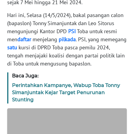
sejak 7 Mei hingga 21 Mei 2024.
REDAKSI
Hari ini, Selasa (14/5/2024), bakal pasangan calon
KARIR
(bapaslon) Tonny Simanjuntak dan Leo Sitorus
mengunjungi Kantor DPD
PSI
Toba untuk resmi
DISCLAIMER
men
daftar
menjelang
pilkada
. PSI, yang memegang
satu
kursi di DPRD Toba pasca pemilu 2024,
Wahana
tengah menjajaki koalisi dengan partai politik lain
News
Regional
di Toba untuk mengusung bapaslon.
Baca Juga:
WN
SUMUT
Perintahkan Kampanye, Wabup Toba Tonny
Simanjuntak Kejar Target Penurunan
WN
Stunting
JAKARTA
WN
JABAR