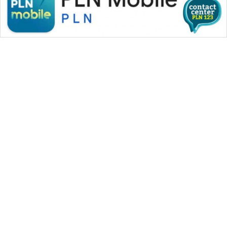
WAHANA MEDIA GROUP
|
|
|
WAHANA NEWS co
WAHANA TANI
WAHANA ADVOKAT
|
|
WAHANA INFRASTRUKTUR
WAHANA KONSUMEN
|
|
|
WAHANA LISTRIK
WAHANA TRAVEL
WAHANA TV
|
|
|
WAHANANEWS id
WAHANANEWS CO ID
WAHANANEWS NET
|
|
|
WAHANA SPORT ID
Wahana UMKM
Wahana Seleb
|
|
|
Wahana Persona
Wahana Otomotif
Wahana Health