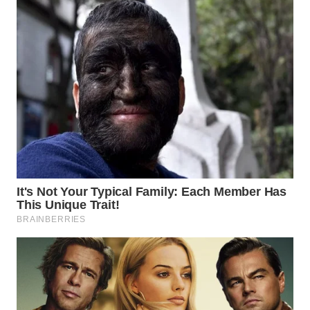
WAHANA
LISTRIK
WAHANA
TRAVEL
WAHANA
TV
WAHANANEWS
ID
WAHANANEWS
CO ID
WAHANANEWS
NET