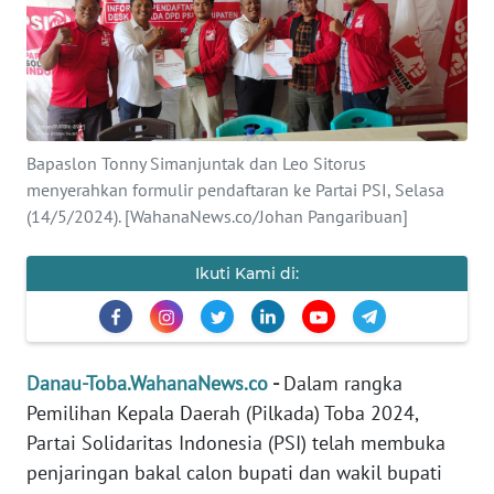
Informasi
INDEKS
BERITA
KONTAK
Bapaslon Tonny Simanjuntak dan Leo Sitorus
KAMI
menyerahkan formulir pendaftaran ke Partai PSI, Selasa
(14/5/2024). [WahanaNews.co/Johan Pangaribuan]
INFO
IKLAN
Ikuti Kami di:
TENTANG
KAMI
Danau-Toba.WahanaNews.co
-
Dalam rangka
PEDOMAN
Pemilihan Kepala Daerah (Pilkada) Toba 2024,
MEDIA
Partai Solidaritas Indonesia (PSI) telah membuka
SIBER
penjaringan bakal calon bupati dan wakil bupati