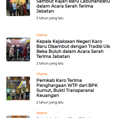
Sambut Kajari Baru Labuhanbatu
dalam Acara Serah Terima
WN
Jabatan
BANTEN
2 tahun yang lalu
WN
NTT
Utama
Kepala Kejaksaan Negeri Karo
Baru Disambut dengan Tradisi Uis
WN
Beka Buluh dalam Acara Serah
KEPRI
Terima Jabatan
2 tahun yang lalu
WN
PAPUA
Utama
Pemkab Karo Terima
Penghargaan WTP dari BPK
WN
Sumut, Bukti Transparansi
PAPUA
Keuangan
BARAT
2 tahun yang lalu
WN
Utama
RIAU