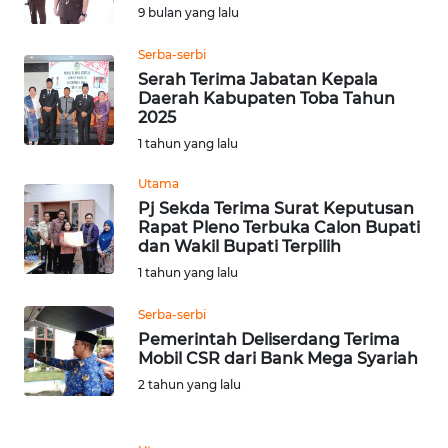
9 bulan yang lalu
Informasi
Serba-serbi
INDEKS
Serah Terima Jabatan Kepala
BERITA
Daerah Kabupaten Toba Tahun
2025
KONTAK
1 tahun yang lalu
KAMI
Utama
Pj Sekda Terima Surat Keputusan
INFO
Rapat Pleno Terbuka Calon Bupati
IKLAN
dan Wakil Bupati Terpilih
1 tahun yang lalu
TENTANG
KAMI
Serba-serbi
Pemerintah Deliserdang Terima
Mobil CSR dari Bank Mega Syariah
PEDOMAN
MEDIA
2 tahun yang lalu
SIBER