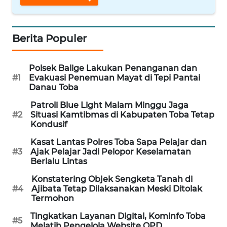
WN
TAPANULI
Berita Populer
SELATAN
Polsek Balige Lakukan Penanganan dan
WN
#1
Evakuasi Penemuan Mayat di Tepi Pantai
TANJUNG
Danau Toba
LESUNG
Patroli Blue Light Malam Minggu Jaga
#2
Situasi Kamtibmas di Kabupaten Toba Tetap
WN
Kondusif
KARO
Kasat Lantas Polres Toba Sapa Pelajar dan
#3
Ajak Pelajar Jadi Pelopor Keselamatan
WN
Berlalu Lintas
SIMALUNGUN
Konstatering Objek Sengketa Tanah di
#4
Ajibata Tetap Dilaksanakan Meski Ditolak
WN
Termohon
LABUHANBATU
Tingkatkan Layanan Digital, Kominfo Toba
#5
Melatih Pengelola Website OPD