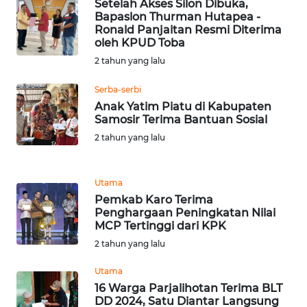
Setelah Akses Silon Dibuka,
Bapaslon Thurman Hutapea -
Ronald Panjaitan Resmi Diterima
WN
oleh KPUD Toba
SERAMBI
2 tahun yang lalu
WN
Serba-serbi
JAMBI
Anak Yatim Piatu di Kabupaten
Samosir Terima Bantuan Sosial
WN
2 tahun yang lalu
SULTRA
Utama
WN
Pemkab Karo Terima
NTB
Penghargaan Peningkatan Nilai
MCP Tertinggi dari KPK
WN
2 tahun yang lalu
SULTENG
Utama
WN
16 Warga Parjalihotan Terima BLT
DD 2024, Satu Diantar Langsung
SULBAR