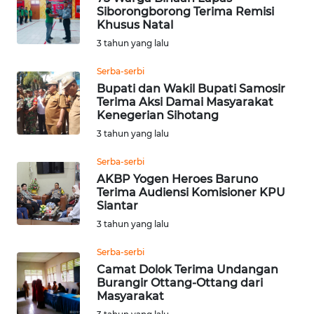
Siborongborong Terima Remisi
Khusus Natal
WN
KALTARA
3 tahun yang lalu
Serba-serbi
WN
Bupati dan Wakil Bupati Samosir
KALSEL
Terima Aksi Damai Masyarakat
Kenegerian Sihotang
WN
3 tahun yang lalu
KALTIM
Serba-serbi
AKBP Yogen Heroes Baruno
WN
Terima Audiensi Komisioner KPU
SULSEL
Siantar
3 tahun yang lalu
WN
GORONTALO
Serba-serbi
Camat Dolok Terima Undangan
Burangir Ottang-Ottang dari
WN
Masyarakat
SULUT