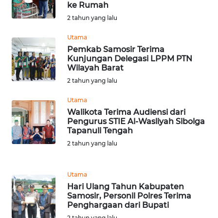
ke Rumah
2 tahun yang lalu
WN
BABEL
Utama
Pemkab Samosir Terima
WN
Kunjungan Delegasi LPPM PTN
Wilayah Barat
SUMBAR
2 tahun yang lalu
WN
Utama
SUMSEL
Walikota Terima Audiensi dari
Pengurus STIE Al-Wasliyah Sibolga
WN
Tapanuli Tengah
BENGKULU
2 tahun yang lalu
WN
Utama
LAMPUNG
Hari Ulang Tahun Kabupaten
Samosir, Personil Polres Terima
WN
Penghargaan dari Bupati
JATENG
2 tahun yang lalu