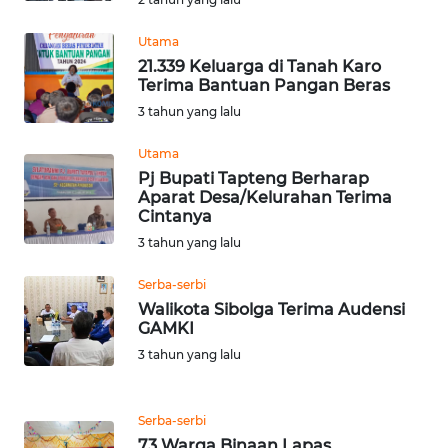
WN
Utama
NUSANTARA
21.339 Keluarga di Tanah Karo
Terima Bantuan Pangan Beras
3 tahun yang lalu
WN
JOGJA
Utama
Pj Bupati Tapteng Berharap
WN
Aparat Desa/Kelurahan Terima
JATIM
Cintanya
3 tahun yang lalu
WN
BALI
Serba-serbi
Walikota Sibolga Terima Audensi
GAMKI
WN
3 tahun yang lalu
KALBAR
WN
Serba-serbi
KALTENG
73 Warga Binaan Lapas