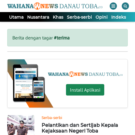
Utama
Nusantara
Khas
Serba-serbi
Opini
Indeks
WAHANA
Tutup
TV
Berita dengan tagar
#terima
UTAMA
NUSANTARA
KHAS
Install Aplikasi
SERBA-
SERBI
Serba-serbi
Pelantikan dan Sertijab Kepala
OPINI
Kejaksaan Negeri Toba