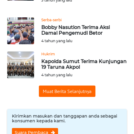
3 tahun yang lalu
WN
MALUKU
Serba-serbi
Bobby Nasution Terima Aksi
WN
Damai Pengemudi Betor
MALUT
4 tahun yang lalu
WN
Hukrim
DAIRI
Kapolda Sumut Terima Kunjungan
19 Taruna Akpol
4 tahun yang lalu
WN
DANAU
TOBA
Muat Berita Selanjutnya
WN
NIAS
Kirimkan masukan dan tanggapan anda sebagai
konsumen kepada kami.
WN
Suara Pembaca
LANGKAT