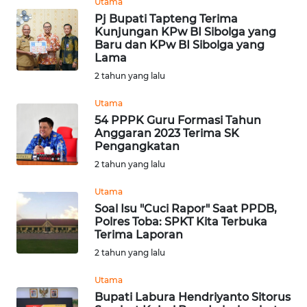
Utama
REDAKSI
Pj Bupati Tapteng Terima
Kunjungan KPw BI Sibolga yang
KARIR
Baru dan KPw BI Sibolga yang
Lama
2 tahun yang lalu
DISCLAIMER
Utama
Wahana
54 PPPK Guru Formasi Tahun
News
Anggaran 2023 Terima SK
Regional
Pengangkatan
2 tahun yang lalu
WN
SUMUT
Utama
Soal Isu "Cuci Rapor" Saat PPDB,
Polres Toba: SPKT Kita Terbuka
WN
Terima Laporan
JAKARTA
2 tahun yang lalu
WN
Utama
JABAR
Bupati Labura Hendriyanto Sitorus