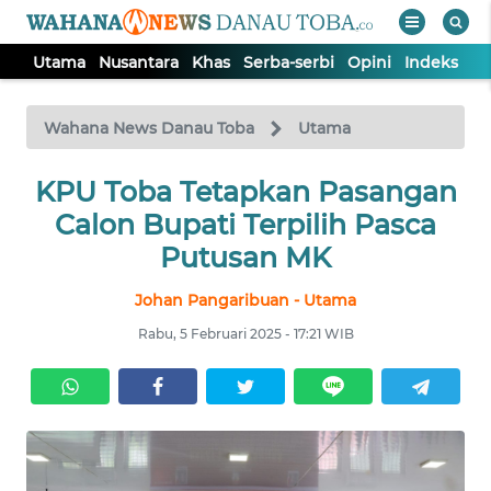
Utama
Nusantara
Khas
Serba-serbi
Opini
Indeks
WAHANA
Tutup
TV
Wahana News Danau Toba
Utama
UTAMA
KPU Toba Tetapkan Pasangan
Calon Bupati Terpilih Pasca
NUSANTARA
Putusan MK
Johan Pangaribuan - Utama
KHAS
Rabu, 5 Februari 2025 - 17:21 WIB
SERBA-
SERBI
OPINI