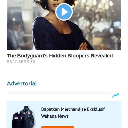
PORTAL
KONSUMEN
FORWAMKI
ALPERKLINAS
FORJASIDA
TAMBANG
Advertorial
NEWS
SITUNGIR
NEWS
Dapatkan Merchandise Eksklusif
Wahana News
SIDIKALANG
NEWS