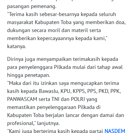
pasangan pemenang.
WN
"Terima kasih sebesar-besarnya kepada seluruh
BABEL
masyarakat Kabupaten Toba yang memberikan doa,
dukungan secara moril dan materil serta
WN
memberikan kepercayaannya kepada kami,"
SUMBAR
katanya.
WN
Dirinya juga menyampaikan terimakasih kepada
SUMSEL
para penyelenggara Pilkada mulai dari tahap awal
hingga penetapan.
WN
"Maka dari itu izinkan saya mengucapkan terima
BENGKULU
kasih kepada Bawaslu, KPU, KPPS, PPS, PKD, PPK,
PANWASCAM serta TNI dan POLRI yang
WN
memastikan penyelenggaraan Pilkada di
LAMPUNG
Kabupaten Toba berjalan lancar dengan damai dan
profesional," lanjutnya.
WN
JATENG
"Kami juga berterima kasih kepada partai
NASDEM