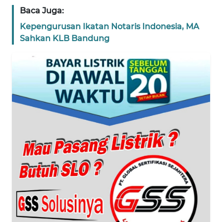
Baca Juga:
WN
BANTEN
Kepengurusan Ikatan Notaris Indonesia, MA
Sahkan KLB Bandung
WN
NTT
WN
KEPRI
WN
PAPUA
WN
PAPUA
BARAT
WN
RIAU