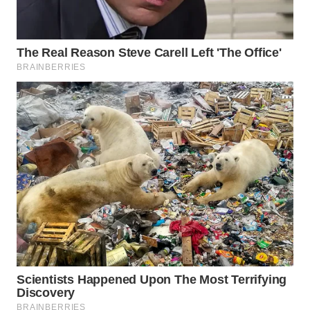
WAHANA
SPORT
WAHANA
UMKM
WAHANA
SELEB
WAHANA
PERSONA
WAHANA
OTOMOTIF
WAHANA
HEALTH