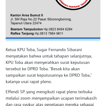
WN
SERAMBI
WN
JAMBI
WN
Ketua KPU Toba, Sugar Fernando Sibarani
SULTRA
menyatakan bahwa untuk tahapan selanjutnya,
KPU Toba akan menyerahkan surat keputusan
WN
tersebut ke DPRD Toba. "Besok kita akan
NTB
sampaikan surat keputusannya ke DPRD Toba,"
katanya usai rapat pleno.
WN
SULTENG
Effendi SP. yang mengikuti rapat pleno terbuka
melalui zoom menyampaikan ucapan terimakasih
WN
dan rasa syukur atas penetapan mereka sebagai
SULBAR