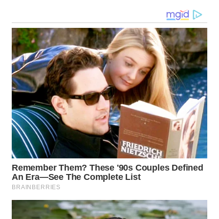
WN
BOGOR
WN
DEPOK
WN
TAPANULI
UTARA
WN
SAMOSIR
WN
PADANG
LAWAS