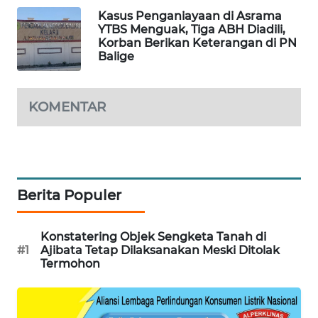
Kasus Penganiayaan di Asrama
CILEUNGSI
YTBS Menguak, Tiga ABH Diadili,
NEWS
Korban Berikan Keterangan di PN
Balige
BERKAT
NEWS
KOMENTAR
BERAMPU
NEWS
ANUGERAH
NEWS
Berita Populer
AKHLAK
Konstatering Objek Sengketa Tanah di
ID
#1
Ajibata Tetap Dilaksanakan Meski Ditolak
Termohon
PERAPKI
NEWS