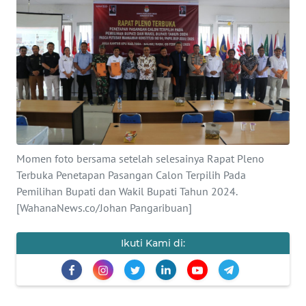
Informasi
INDEKS
BERITA
KONTAK
KAMI
INFO
Momen foto bersama setelah selesainya Rapat Pleno
IKLAN
Terbuka Penetapan Pasangan Calon Terpilih Pada
Pemilihan Bupati dan Wakil Bupati Tahun 2024.
TENTANG
[WahanaNews.co/Johan Pangaribuan]
KAMI
Ikuti Kami di:
PEDOMAN
MEDIA
SIBER