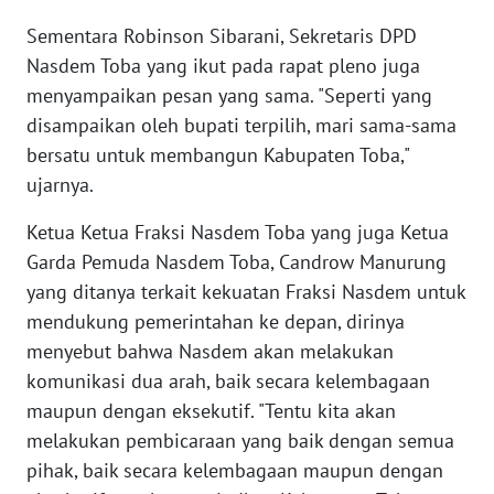
Sementara Robinson Sibarani, Sekretaris DPD
WN
Nasdem Toba yang ikut pada rapat pleno juga
KALTARA
menyampaikan pesan yang sama. "Seperti yang
WN
disampaikan oleh bupati terpilih, mari sama-sama
KALSEL
bersatu untuk membangun Kabupaten Toba,"
ujarnya.
WN
KALTIM
Ketua Ketua Fraksi Nasdem Toba yang juga Ketua
Garda Pemuda Nasdem Toba, Candrow Manurung
WN
yang ditanya terkait kekuatan Fraksi Nasdem untuk
SULSEL
mendukung pemerintahan ke depan, dirinya
menyebut bahwa Nasdem akan melakukan
WN
komunikasi dua arah, baik secara kelembagaan
GORONTALO
maupun dengan eksekutif. "Tentu kita akan
melakukan pembicaraan yang baik dengan semua
WN
pihak, baik secara kelembagaan maupun dengan
SULUT