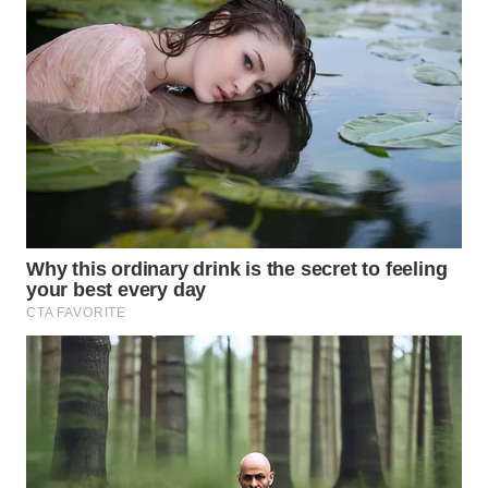
WN
SUMEDANG
WN
CIANJUR
WN
KEPULAUAN
SERIBU
WN
TANGERANG
WN
BINJAI
WN
CIREBON