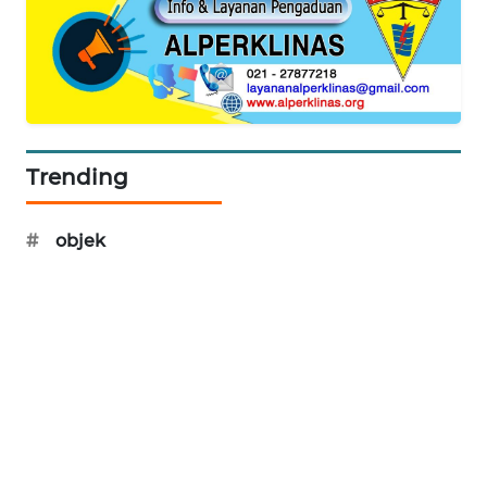
SONYA
ASA
NEWS
Trending
#
objek