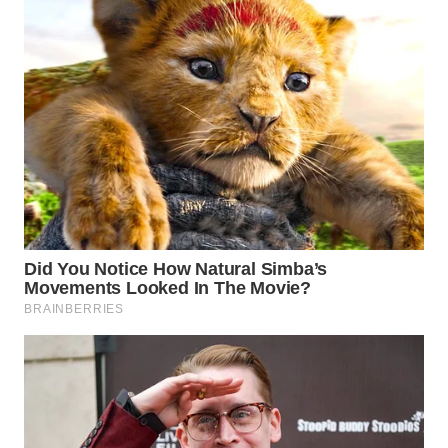
Wahana
Media
Group
WAHANA
NEWS
WAHANA
TANI
WAHANA
ADVOKAT
WAHANA
INFRASTRUKTUR
WAHANA
KONSUMEN