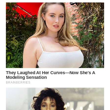
MAWAKA
ID
MARTABAT
NET
PLN
WATCH
MKLI
LPKKI
LKKI
KOPEKLIN