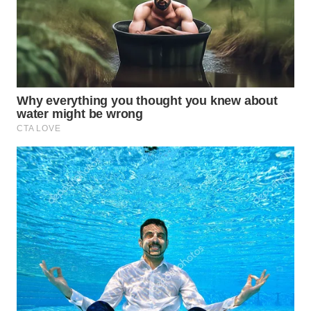
WN
INDRAMAYU
WN
KUNINGAN
WN
MAJALENGKA
WN
SUBANG
WN
SUKABUMI
WN
PURWAKARTA