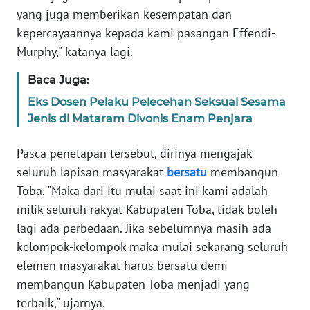
yang juga memberikan kesempatan dan
WN
kepercayaannya kepada kami pasangan Effendi-
NUSANTARA
Murphy," katanya lagi.
WN
Baca Juga:
JOGJA
Eks Dosen Pelaku Pelecehan Seksual Sesama
Jenis di Mataram Divonis Enam Penjara
WN
JATIM
Pasca penetapan tersebut, dirinya mengajak
seluruh lapisan masyarakat
bersatu
membangun
WN
Toba. "Maka dari itu mulai saat ini kami adalah
BALI
milik seluruh rakyat Kabupaten Toba, tidak boleh
lagi ada perbedaan. Jika sebelumnya masih ada
WN
kelompok-kelompok maka mulai sekarang seluruh
KALBAR
elemen masyarakat harus bersatu demi
membangun Kabupaten Toba menjadi yang
WN
KALTENG
terbaik," ujarnya.