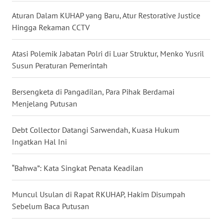
WN
Aturan Dalam KUHAP yang Baru, Atur Restorative Justice
TAPANULI
Hingga Rekaman CCTV
TENGAH
Atasi Polemik Jabatan Polri di Luar Struktur, Menko Yusril
WN DELI
SERDANG
Susun Peraturan Pemerintah
WN
Bersengketa di Pangadilan, Para Pihak Berdamai
TEBING
Menjelang Putusan
TINGGI
Debt Collector Datangi Sarwendah, Kuasa Hukum
WN
Ingatkan Hal Ini
PAKPAK
“Bahwa”: Kata Singkat Penata Keadilan
WN
KARAWANG
Muncul Usulan di Rapat RKUHAP, Hakim Disumpah
Sebelum Baca Putusan
WN
BEKASI