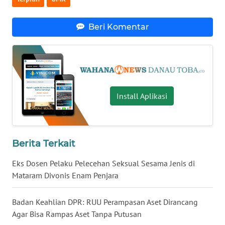
WN
Beri Komentar
TAPANULI
SELATAN
WN
TANJUNG
LESUNG
Install Aplikasi
WN
KARO
Berita Terkait
WN
Eks Dosen Pelaku Pelecehan Seksual Sesama Jenis di
SIMALUNGUN
Mataram Divonis Enam Penjara
WN
Badan Keahlian DPR: RUU Perampasan Aset Dirancang
LABUHANBATU
Agar Bisa Rampas Aset Tanpa Putusan