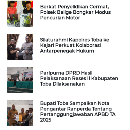
Berkat Penyelidikan Cermat,
KARING
Polsek Balige Bongkar Modus
NEWS
Pencurian Motor
JURNAL
MARITIM
Silaturahmi Kapolres Toba ke
Kejari Perkuat Kolaborasi
Antarpenegak Hukum
HUMBANG
NEWS
GARONGGANG
Paripurna DPRD Hasil
Pelaksanaan Reses II Kabupaten
NEWS
Toba Dilaksanakan
FISUELRI
ID
Bupati Toba Sampaikan Nota
Pengantar Ranperda Tentang
Pertanggungjawaban APBD TA
ENERGI
2025
NEWS