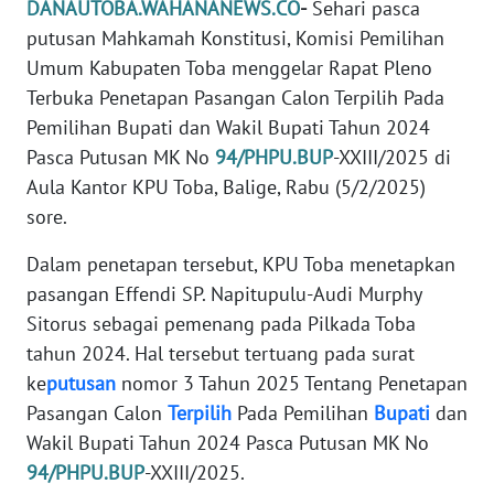
DANAUTOBA.WAHANANEWS.CO
-
Sehari pasca
REDAKSI
putusan Mahkamah Konstitusi, Komisi Pemilihan
Umum Kabupaten Toba menggelar Rapat Pleno
KARIR
Terbuka Penetapan Pasangan Calon Terpilih Pada
Pemilihan Bupati dan Wakil Bupati Tahun 2024
DISCLAIMER
Pasca Putusan MK No
94/PHPU.BUP
-XXIII/2025 di
Wahana
Aula Kantor KPU Toba, Balige, Rabu (5/2/2025)
News
sore.
Regional
Dalam penetapan tersebut, KPU Toba menetapkan
WN
pasangan Effendi SP. Napitupulu-Audi Murphy
SUMUT
Sitorus sebagai pemenang pada Pilkada Toba
tahun 2024. Hal tersebut tertuang pada surat
WN
ke
putusan
nomor 3 Tahun 2025 Tentang Penetapan
JAKARTA
Pasangan Calon
Terpilih
Pada Pemilihan
Bupati
dan
Wakil Bupati Tahun 2024 Pasca Putusan MK No
WN
94/PHPU.BUP
-XXIII/2025.
JABAR