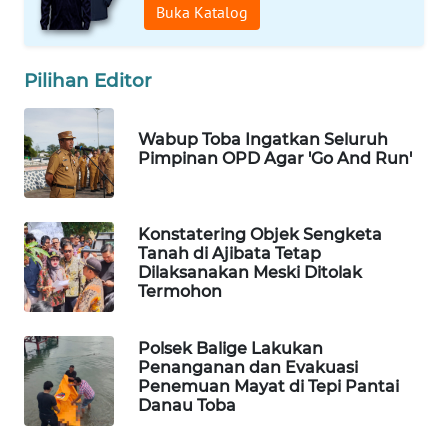
Buka Katalog
SIBARAGAS
NEWS
Pilihan Editor
METRO
SIANTAR
Wabup Toba Ingatkan Seluruh
Pimpinan OPD Agar 'Go And Run'
NEWS
METRO
MEDAN
Konstatering Objek Sengketa
Tanah di Ajibata Tetap
NEWS
Dilaksanakan Meski Ditolak
Termohon
METRO
JAKARTA
Polsek Balige Lakukan
NEWS
Penanganan dan Evakuasi
Penemuan Mayat di Tepi Pantai
KRT
Danau Toba
NEWS