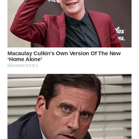
WAHANA
LISTRIK
WAHANA
TRAVEL
WAHANA
TV
WAHANANEWS
ID
WAHANANEWS
CO ID
WAHANANEWS
NET