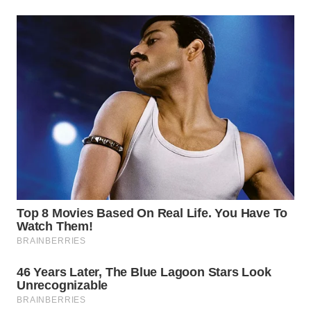
WAHANA
DESA
WISATA
LAPAK
WAHANA
Wahana
Network
KONSUMEN
LISTRIK
MASYARAKAT
KELISTRIKAN
WALINKI
ID