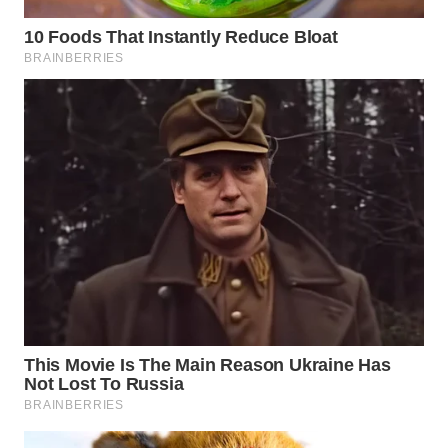
WN
NATUNA
WN
BINTAN
WN
MANDALIKA
WN
LIKUPANG
WN
LABUANBAJO
WN
BORNEO