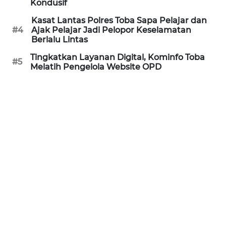
Kondusif
Kasat Lantas Polres Toba Sapa Pelajar dan
WN
#4
Ajak Pelajar Jadi Pelopor Keselamatan
SERAMBI
Berlalu Lintas
Tingkatkan Layanan Digital, Kominfo Toba
#5
WN
Melatih Pengelola Website OPD
JAMBI
WN
SULTRA
WN
NTB
WN
SULTENG
WN
SULBAR