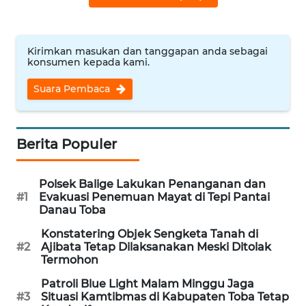
WN
BANTEN
Kirimkan masukan dan tanggapan anda sebagai
konsumen kepada kami.
WN
NTT
Suara Pembaca
WN
KEPRI
Berita Populer
WN
Polsek Balige Lakukan Penanganan dan
PAPUA
#1
Evakuasi Penemuan Mayat di Tepi Pantai
Danau Toba
WN
Konstatering Objek Sengketa Tanah di
PAPUA
#2
Ajibata Tetap Dilaksanakan Meski Ditolak
BARAT
Termohon
Patroli Blue Light Malam Minggu Jaga
WN
#3
Situasi Kamtibmas di Kabupaten Toba Tetap
RIAU