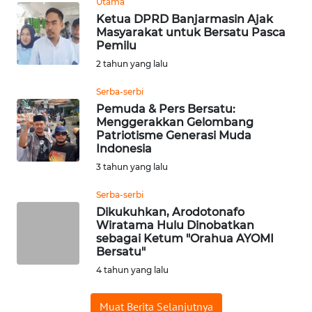
Utama
REDAKSI
Ketua DPRD Banjarmasin Ajak
Masyarakat untuk Bersatu Pasca
KARIR
Pemilu
2 tahun yang lalu
DISCLAIMER
Serba-serbi
Pemuda & Pers Bersatu:
Wahana
Menggerakkan Gelombang
News
Patriotisme Generasi Muda
Regional
Indonesia
3 tahun yang lalu
WN
SUMUT
Serba-serbi
Dikukuhkan, Arodotonafo
Wiratama Hulu Dinobatkan
WN
sebagai Ketum "Orahua AYOMI
JAKARTA
Bersatu"
4 tahun yang lalu
WN
JABAR
Muat Berita Selanjutnya