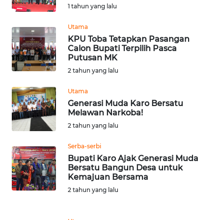
1 tahun yang lalu
Informasi
Utama
INDEKS
KPU Toba Tetapkan Pasangan
BERITA
Calon Bupati Terpilih Pasca
Putusan MK
KONTAK
2 tahun yang lalu
KAMI
Utama
Generasi Muda Karo Bersatu
INFO
Melawan Narkoba!
IKLAN
2 tahun yang lalu
TENTANG
Serba-serbi
KAMI
Bupati Karo Ajak Generasi Muda
Bersatu Bangun Desa untuk
Kemajuan Bersama
PEDOMAN
MEDIA
2 tahun yang lalu
SIBER