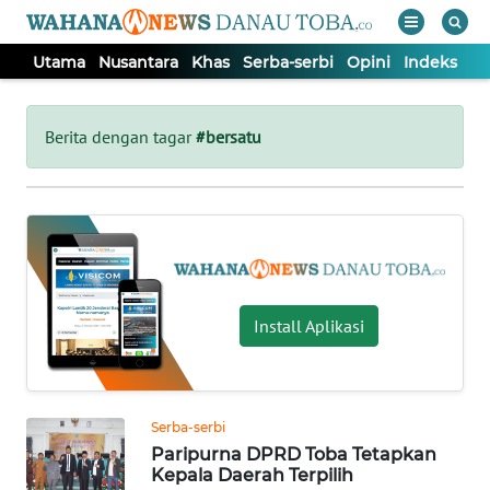
Utama
Nusantara
Khas
Serba-serbi
Opini
Indeks
WAHANA
Tutup
TV
Berita dengan tagar
#bersatu
UTAMA
NUSANTARA
KHAS
Install Aplikasi
SERBA-
SERBI
Serba-serbi
Paripurna DPRD Toba Tetapkan
OPINI
Kepala Daerah Terpilih