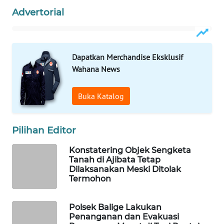
Advertorial
PORTAL
KONSUMEN
FORWAMKI
Dapatkan Merchandise Eksklusif
Wahana News
ALPERKLINAS
Buka Katalog
FORJASIDA
Pilihan Editor
TAMBANG
NEWS
Konstatering Objek Sengketa
Tanah di Ajibata Tetap
Dilaksanakan Meski Ditolak
SITUNGIR
Termohon
NEWS
Polsek Balige Lakukan
SIDIKALANG
Penanganan dan Evakuasi
NEWS