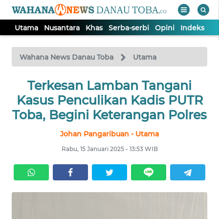
Utama
Nusantara
Khas
Serba-serbi
Opini
Indeks
WAHANA
Tutup
TV
Wahana News Danau Toba
Utama
UTAMA
Terkesan Lamban Tangani
Kasus Penculikan Kadis PUTR
NUSANTARA
Toba, Begini Keterangan Polres
Johan Pangaribuan - Utama
KHAS
Rabu, 15 Januari 2025 - 13:53 WIB
SERBA-
SERBI
OPINI