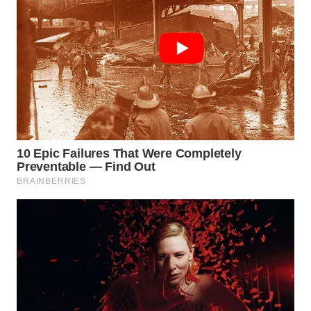
WAHANA
SPORT
WAHANA
UMKM
WAHANA
SELEB
WAHANA
PERSONA
WAHANA
OTOMOTIF
WAHANA
HEALTH