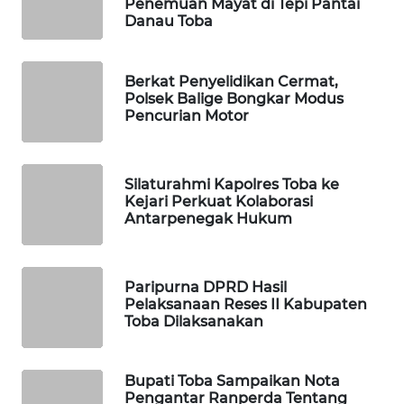
Penemuan Mayat di Tepi Pantai
Danau Toba
SIBARAGAS
NEWS
Berkat Penyelidikan Cermat,
Polsek Balige Bongkar Modus
METRO
Pencurian Motor
SIANTAR
NEWS
Silaturahmi Kapolres Toba ke
METRO
Kejari Perkuat Kolaborasi
MEDAN
Antarpenegak Hukum
NEWS
METRO
Paripurna DPRD Hasil
JAKARTA
Pelaksanaan Reses II Kabupaten
NEWS
Toba Dilaksanakan
KRT
Bupati Toba Sampaikan Nota
NEWS
Pengantar Ranperda Tentang