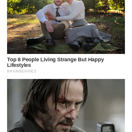
WN
BOGOR
WN
DEPOK
WN
TAPANULI
UTARA
WN
SAMOSIR
WN
PADANG
LAWAS