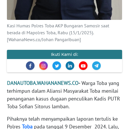
REDAKSI
KARIR
Kasi Humas Polres Toba AKP Bungaran Samosir saat
berada di Mapolres Toba, Rabu (15/1/2025).
DISCLAIMER
[WahanaNews.co/Johan Pangaribuan]
Wahana
News
Ikuti Kami di:
Regional
WN
SUMUT
DANAUTOBA.WAHANANEWS.CO
-
Warga Toba yang
terhimpun dalam Aliansi Masyarakat Toba menilai
WN
penanganan kasus dugaan penculikan Kadis PUTR
JAKARTA
Toba Sofian Sitorus lamban.
WN
Pihaknya telah menyampaikan laporan tertulis ke
JABAR
Polres
Toba
pada tanggal 9 Desember 2024. Lalu,