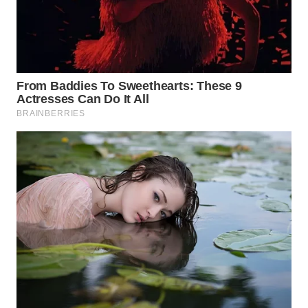
WAHANA
DESA
WISATA
LAPAK
WAHANA
Wahana
Network
KONSUMEN
LISTRIK
MASYARAKAT
KELISTRIKAN
WALINKI
ID