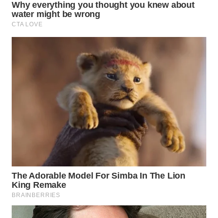
WN
INDRAMAYU
WN
KUNINGAN
WN
MAJALENGKA
WN
SUBANG
WN
SUKABUMI
WN
PURWAKARTA