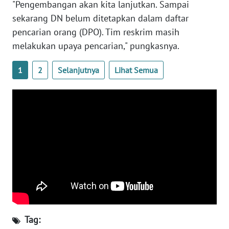
"Pengembangan akan kita lanjutkan. Sampai
sekarang DN belum ditetapkan dalam daftar
WN
pencarian orang (DPO). Tim reskrim masih
NUSANTARA
melakukan upaya pencarian," pungkasnya.
WN
JOGJA
1
2
Selanjutnya
Lihat Semua
WN
JATIM
WN
BALI
WN
KALBAR
WN
Tag:
KALTENG