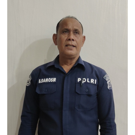
Informasi
INDEKS
BERITA
KONTAK
KAMI
INFO
IKLAN
TENTANG
KAMI
PEDOMAN
MEDIA
SIBER