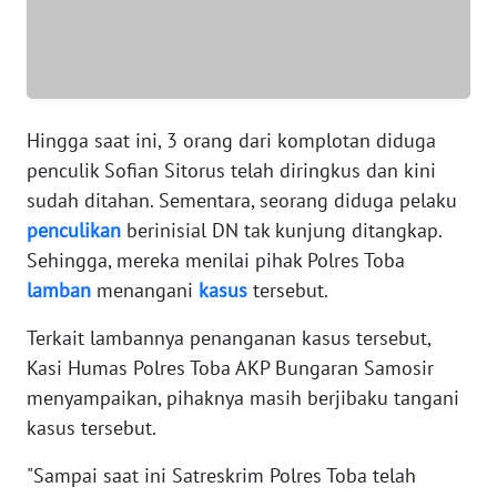
WN
SERAMBI
WN
Hingga saat ini, 3 orang dari komplotan diduga
JAMBI
penculik Sofian Sitorus telah diringkus dan kini
sudah ditahan. Sementara, seorang diduga pelaku
WN
penculikan
berinisial DN tak kunjung ditangkap.
SULTRA
Sehingga, mereka menilai pihak Polres Toba
lamban
menangani
kasus
tersebut.
WN
NTB
Terkait lambannya penanganan kasus tersebut,
Kasi Humas Polres Toba AKP Bungaran Samosir
WN
menyampaikan, pihaknya masih berjibaku tangani
SULTENG
kasus tersebut.
WN
"Sampai saat ini Satreskrim Polres Toba telah
SULBAR