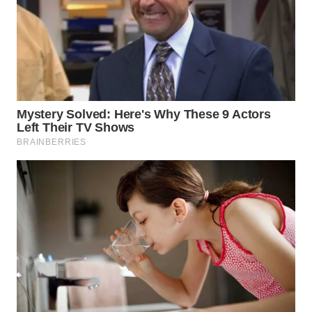
WN
NATUNA
WN
BINTAN
WN
MANDALIKA
WN
LIKUPANG
WN
LABUANBAJO
WN
BORNEO