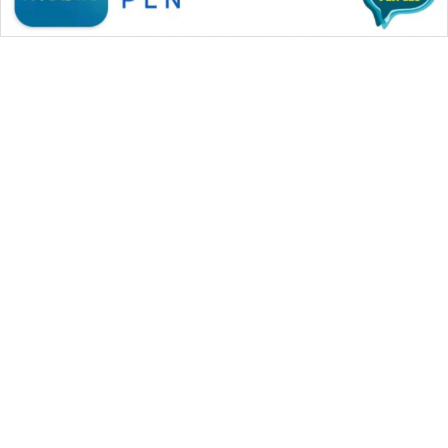
WAHANA MEDIA GROUP
|
|
|
WAHANA NEWS co
WAHANA TANI
WAHANA ADVOKAT
|
|
WAHANA INFRASTRUKTUR
WAHANA KONSUMEN
|
|
|
WAHANA LISTRIK
WAHANA TRAVEL
WAHANA TV
|
|
|
WAHANANEWS id
WAHANANEWS CO ID
WAHANANEWS NET
|
|
|
WAHANA SPORT ID
Wahana UMKM
Wahana Seleb
|
|
|
Wahana Persona
Wahana Otomotif
Wahana Health
|
Wahana Desa Wisata
Lapak Wahana