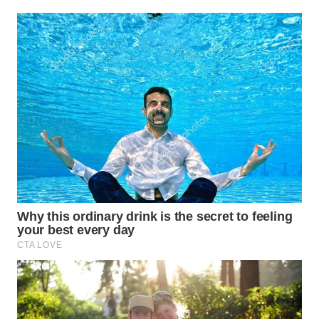
WN
TAPANULI
TENGAH
WN DELI
SERDANG
WN
TEBING
TINGGI
WN
PAKPAK
WN
KARAWANG
WN
BEKASI