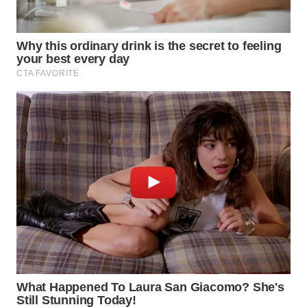
Wahana
Media
Group
WAHANA
NEWS
WAHANA
TANI
WAHANA
ADVOKAT
WAHANA
INFRASTRUKTUR
WAHANA
KONSUMEN