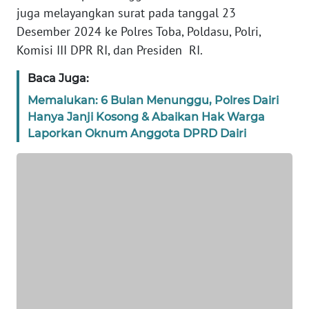
juga melayangkan surat pada tanggal 23
WN
Desember 2024 ke Polres Toba, Poldasu, Polri,
BANTEN
Komisi III DPR RI, dan Presiden RI.
WN
Baca Juga:
NTT
Memalukan: 6 Bulan Menunggu, Polres Dairi
Hanya Janji Kosong & Abaikan Hak Warga
WN
Laporkan Oknum Anggota DPRD Dairi
KEPRI
WN
PAPUA
WN
PAPUA
BARAT
WN
RIAU