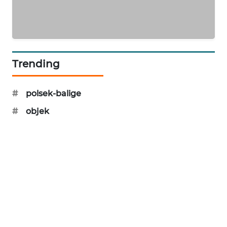
SONYA
ASA
NEWS
Trending
#
polsek-balige
#
objek