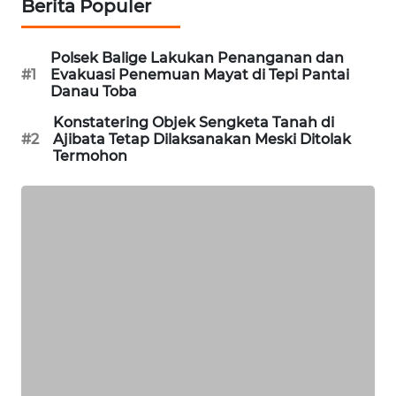
Berita Populer
CILEUNGSI
NEWS
Polsek Balige Lakukan Penanganan dan
#1
Evakuasi Penemuan Mayat di Tepi Pantai
BERKAT
Danau Toba
NEWS
Konstatering Objek Sengketa Tanah di
#2
Ajibata Tetap Dilaksanakan Meski Ditolak
BERAMPU
Termohon
NEWS
ANUGERAH
NEWS
AKHLAK
ID
PERAPKI
NEWS