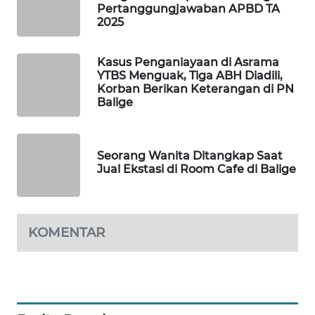
Pertanggungjawaban APBD TA
KARING
2025
NEWS
Kasus Penganiayaan di Asrama
JURNAL
YTBS Menguak, Tiga ABH Diadili,
MARITIM
Korban Berikan Keterangan di PN
Balige
HUMBANG
NEWS
Seorang Wanita Ditangkap Saat
Jual Ekstasi di Room Cafe di Balige
GARONGGANG
NEWS
FISUELRI
KOMENTAR
ID
ENERGI
NEWS