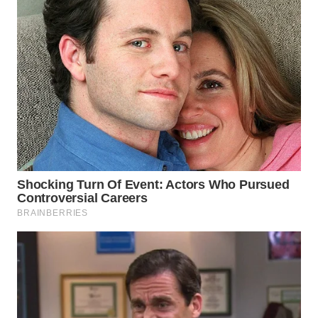
WN
PRIANGAN
TIMUR
WN
SEMARANG
WN
SOLO
WN
BOROBUDUR
WN
MADURA
WN
SURABAYA