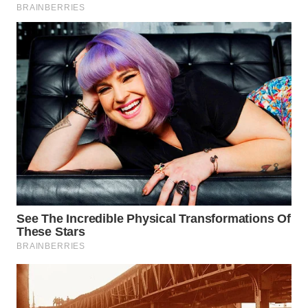
WAHANA
LISTRIK
WAHANA
TRAVEL
WAHANA
TV
WAHANANEWS
ID
WAHANANEWS
CO ID
WAHANANEWS
NET