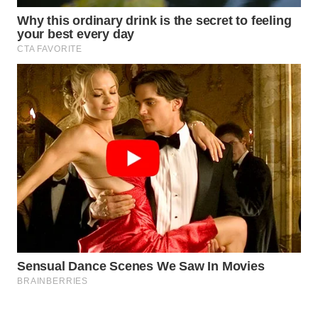
MAWAKA
ID
MARTABAT
NET
PLN
WATCH
MKLI
LPKKI
LKKI
KOPEKLIN