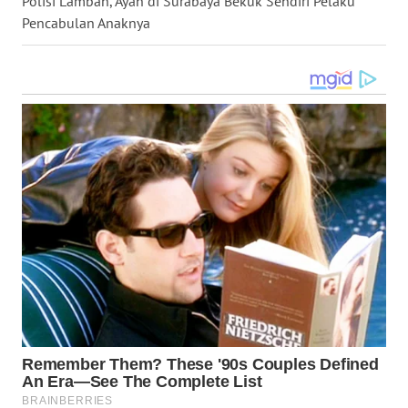
Polisi Lamban, Ayah di Surabaya Bekuk Sendiri Pelaku
Pencabulan Anaknya
WN
TAPANULI
SELATAN
WN
TANJUNG
LESUNG
WN
KARO
WN
SIMALUNGUN
WN
LABUHANBATU