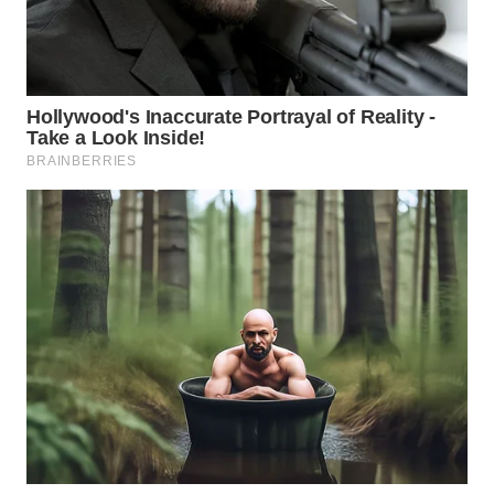
WN
SUMEDANG
WN
CIANJUR
WN
KEPULAUAN
SERIBU
WN
TANGERANG
WN
BINJAI
WN
CIREBON