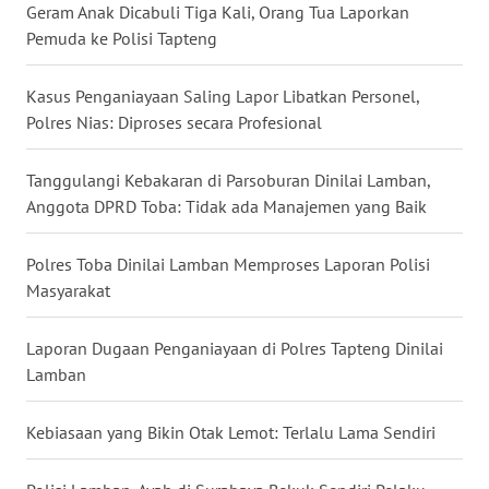
Geram Anak Dicabuli Tiga Kali, Orang Tua Laporkan
WN
Pemuda ke Polisi Tapteng
MALUKU
Kasus Penganiayaan Saling Lapor Libatkan Personel,
WN
Polres Nias: Diproses secara Profesional
MALUT
Tanggulangi Kebakaran di Parsoburan Dinilai Lamban,
WN
Anggota DPRD Toba: Tidak ada Manajemen yang Baik
DAIRI
Polres Toba Dinilai Lamban Memproses Laporan Polisi
WN
Masyarakat
DANAU
TOBA
Laporan Dugaan Penganiayaan di Polres Tapteng Dinilai
Lamban
WN
NIAS
Kebiasaan yang Bikin Otak Lemot: Terlalu Lama Sendiri
WN
LANGKAT