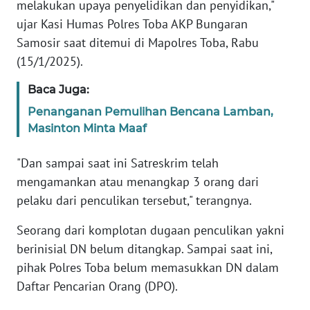
melakukan upaya penyelidikan dan penyidikan,"
ujar Kasi Humas Polres Toba AKP Bungaran
WN
Samosir saat ditemui di Mapolres Toba, Rabu
BABEL
(15/1/2025).
WN
Baca Juga:
SUMBAR
Penanganan Pemulihan Bencana Lamban,
Masinton Minta Maaf
WN
SUMSEL
"Dan sampai saat ini Satreskrim telah
mengamankan atau menangkap 3 orang dari
WN
pelaku dari penculikan tersebut," terangnya.
BENGKULU
Seorang dari komplotan dugaan penculikan yakni
WN
berinisial DN belum ditangkap. Sampai saat ini,
LAMPUNG
pihak Polres Toba belum memasukkan DN dalam
Daftar Pencarian Orang (DPO).
WN
JATENG