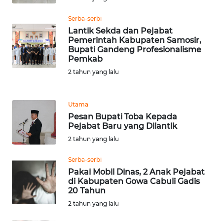
Serba-serbi
WN
Lantik Sekda dan Pejabat
TAPANULI
Pemerintah Kabupaten Samosir,
SELATAN
Bupati Gandeng Profesionalisme
Pemkab
WN
2 tahun yang lalu
TANJUNG
LESUNG
Utama
Pesan Bupati Toba Kepada
WN
Pejabat Baru yang Dilantik
KARO
2 tahun yang lalu
WN
Serba-serbi
SIMALUNGUN
Pakai Mobil Dinas, 2 Anak Pejabat
di Kabupaten Gowa Cabuli Gadis
20 Tahun
WN
LABUHANBATU
2 tahun yang lalu