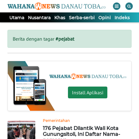
Utama
Nusantara
Khas
Serba-serbi
Opini
Indeks
WAHANA
Tutup
TV
Berita dengan tagar
#pejabat
UTAMA
NUSANTARA
KHAS
Install Aplikasi
SERBA-
SERBI
Pemerintahan
176 Pejabat Dilantik Wali Kota
OPINI
Gunungsitoli, Ini Daftar Nama-