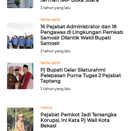
Jerman SAP Buka Suara
3 tahun yang lalu
WN
Serba-serbi
BOGOR
16 Pejabat Administrator dan 18
Pengawas di Lingkungan Pemkab
WN
Samosir Dilantik Wakil Bupati
DEPOK
Samosir
3 tahun yang lalu
WN
Serba-serbi
TAPANULI
Pj Bupati Gelar Silaturahmi
UTARA
Pelepasan Purna Tugas 2 Pejabat
Tapteng
WN
3 tahun yang lalu
SAMOSIR
Utama
WN
PADANG
Pejabat Pemkot Jadi Tersangka
Korupsi, Ini Kata Pj Wali Kota
LAWAS
Bekasi