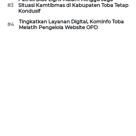
#3
Situasi Kamtibmas di Kabupaten Toba Tetap
WN
Kondusif
PRIANGAN
Tingkatkan Layanan Digital, Kominfo Toba
TIMUR
#4
Melatih Pengelola Website OPD
WN
SEMARANG
WN
SOLO
WN
BOROBUDUR
WN
MADURA
WN
SURABAYA