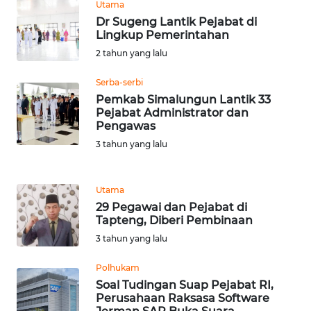
Utama
WN
Dr Sugeng Lantik Pejabat di
TAPANULI
Lingkup Pemerintahan
TENGAH
2 tahun yang lalu
WN DELI
Serba-serbi
SERDANG
Pemkab Simalungun Lantik 33
Pejabat Administrator dan
Pengawas
WN
TEBING
3 tahun yang lalu
TINGGI
Utama
WN
29 Pegawai dan Pejabat di
PAKPAK
Tapteng, Diberi Pembinaan
3 tahun yang lalu
WN
KARAWANG
Polhukam
Soal Tudingan Suap Pejabat RI,
WN
Perusahaan Raksasa Software
BEKASI