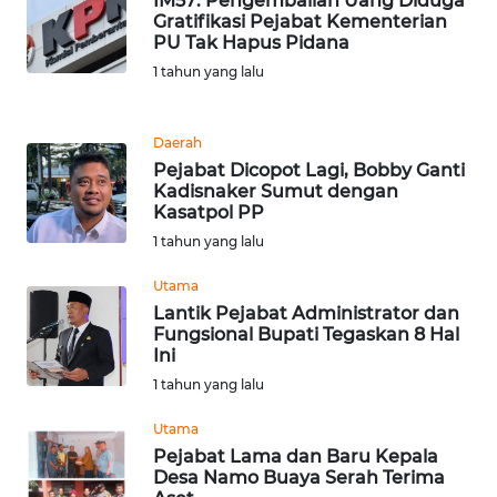
IM57: Pengembalian Uang Diduga
Gratifikasi Pejabat Kementerian
WN
PU Tak Hapus Pidana
BANTEN
1 tahun yang lalu
WN
NTT
Daerah
Pejabat Dicopot Lagi, Bobby Ganti
Kadisnaker Sumut dengan
WN
Kasatpol PP
KEPRI
1 tahun yang lalu
WN
Utama
PAPUA
Lantik Pejabat Administrator dan
Fungsional Bupati Tegaskan 8 Hal
Ini
WN
1 tahun yang lalu
PAPUA
BARAT
Utama
Pejabat Lama dan Baru Kepala
WN
Desa Namo Buaya Serah Terima
RIAU