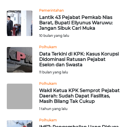
REDAKSI
Pemerintahan
Lantik 43 Pejabat Pemkab Nias
KARIR
Barat, Bupati Eliyunus Waruwu:
Jangan Sibuk Cari Muka
DISCLAIMER
10 bulan yang lalu
Polhukam
Wahana
News
Data Terkini di KPK: Kasus Korupsi
Regional
Didominasi Ratusan Pejabat
Eselon dan Swasta
11 bulan yang lalu
WN
SUMUT
Polhukam
Wakil Ketua KPK Semprot Pejabat
WN
Daerah: Sudah Dapat Fasilitas,
JAKARTA
Masih Bilang Tak Cukup
1 tahun yang lalu
WN
Polhukam
JABAR