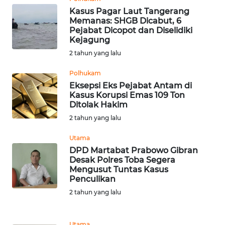
Kasus Pagar Laut Tangerang
Memanas: SHGB Dicabut, 6
WN
Pejabat Dicopot dan Diselidiki
NUSANTARA
Kejagung
2 tahun yang lalu
WN
JOGJA
Polhukam
Eksepsi Eks Pejabat Antam di
Kasus Korupsi Emas 109 Ton
WN
Ditolak Hakim
JATIM
2 tahun yang lalu
WN
Utama
BALI
DPD Martabat Prabowo Gibran
Desak Polres Toba Segera
Mengusut Tuntas Kasus
WN
Penculikan
KALBAR
2 tahun yang lalu
WN
KALTENG
Utama