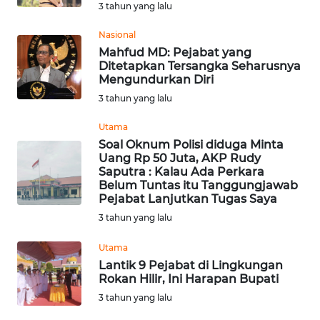
3 tahun yang lalu
WN
SUMEDANG
Nasional
Mahfud MD: Pejabat yang
WN
Ditetapkan Tersangka Seharusnya
Mengundurkan Diri
CIANJUR
3 tahun yang lalu
WN
Utama
KEPULAUAN
Soal Oknum Polisi diduga Minta
SERIBU
Uang Rp 50 Juta, AKP Rudy
Saputra : Kalau Ada Perkara
Belum Tuntas itu Tanggungjawab
WN
Pejabat Lanjutkan Tugas Saya
TANGERANG
3 tahun yang lalu
WN
Utama
BINJAI
Lantik 9 Pejabat di Lingkungan
Rokan Hilir, Ini Harapan Bupati
WN
3 tahun yang lalu
CIREBON