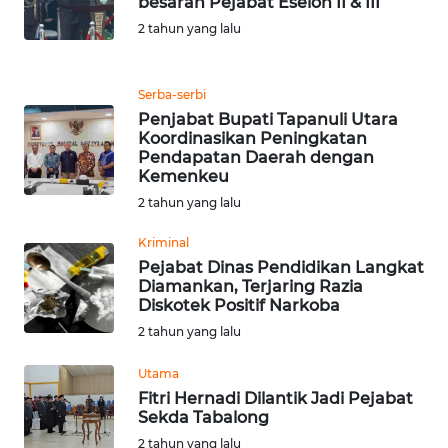
besaran Pejabat Eselon II & III
2 tahun yang lalu
WN
MALUKU
Serba-serbi
WN
Penjabat Bupati Tapanuli Utara
MALUT
Koordinasikan Peningkatan
Pendapatan Daerah dengan
Kemenkeu
WN
DAIRI
2 tahun yang lalu
Kriminal
WN
Pejabat Dinas Pendidikan Langkat
DANAU
Diamankan, Terjaring Razia
TOBA
Diskotek Positif Narkoba
2 tahun yang lalu
WN
NIAS
Utama
Fitri Hernadi Dilantik Jadi Pejabat
Sekda Tabalong
WN
2 tahun yang lalu
LANGKAT