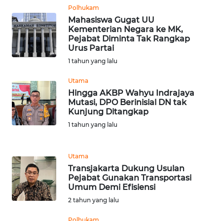
Polhukam
Mahasiswa Gugat UU
WN
Kementerian Negara ke MK,
BABEL
Pejabat Diminta Tak Rangkap
Urus Partai
WN
1 tahun yang lalu
SUMBAR
Utama
Hingga AKBP Wahyu Indrajaya
WN
Mutasi, DPO Berinisial DN tak
SUMSEL
Kunjung Ditangkap
1 tahun yang lalu
WN
BENGKULU
Utama
Transjakarta Dukung Usulan
WN
Pejabat Gunakan Transportasi
LAMPUNG
Umum Demi Efisiensi
2 tahun yang lalu
WN
JATENG
Polhukam