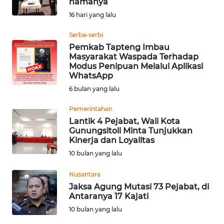
namanya
Informasi
16 hari yang lalu
INDEKS
Serba-serbi
BERITA
Pemkab Tapteng Imbau
Masyarakat Waspada Terhadap
Modus Penipuan Melalui Aplikasi
KONTAK
WhatsApp
KAMI
6 bulan yang lalu
INFO
Pemerintahan
IKLAN
Lantik 4 Pejabat, Wali Kota
Gunungsitoli Minta Tunjukkan
Kinerja dan Loyalitas
TENTANG
10 bulan yang lalu
KAMI
Nusantara
PEDOMAN
Jaksa Agung Mutasi 73 Pejabat, di
MEDIA
Antaranya 17 Kajati
SIBER
10 bulan yang lalu