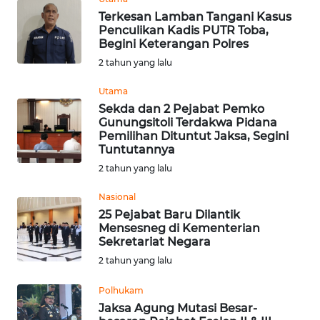
Terkesan Lamban Tangani Kasus
WN
Penculikan Kadis PUTR Toba,
KALTARA
Begini Keterangan Polres
2 tahun yang lalu
WN
Utama
KALSEL
Sekda dan 2 Pejabat Pemko
Gunungsitoli Terdakwa Pidana
WN
Pemilihan Dituntut Jaksa, Segini
KALTIM
Tuntutannya
2 tahun yang lalu
WN
Nasional
SULSEL
25 Pejabat Baru Dilantik
Mensesneg di Kementerian
WN
Sekretariat Negara
GORONTALO
2 tahun yang lalu
WN
Polhukam
SULUT
Jaksa Agung Mutasi Besar-