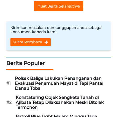
Muat Berita Selanjutnya
WN
INDRAMAYU
Kirimkan masukan dan tanggapan anda sebagai
WN
konsumen kepada kami.
KUNINGAN
Suara Pembaca
WN
MAJALENGKA
Berita Populer
WN
SUBANG
Polsek Balige Lakukan Penanganan dan
#1
Evakuasi Penemuan Mayat di Tepi Pantai
WN
Danau Toba
SUKABUMI
Konstatering Objek Sengketa Tanah di
#2
Ajibata Tetap Dilaksanakan Meski Ditolak
WN
Termohon
PURWAKARTA
Patroli Blue Light Malam Minggu Jaga