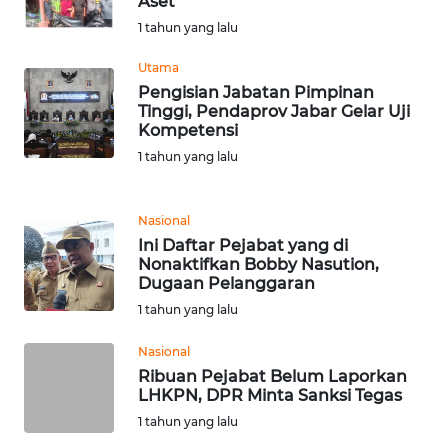
Aset
1 tahun yang lalu
WN
Utama
SERAMBI
Pengisian Jabatan Pimpinan
Tinggi, Pendaprov Jabar Gelar Uji
WN
Kompetensi
JAMBI
1 tahun yang lalu
WN
SULTRA
Nasional
Ini Daftar Pejabat yang di
Nonaktifkan Bobby Nasution,
WN
Dugaan Pelanggaran
NTB
1 tahun yang lalu
WN
Nasional
SULTENG
Ribuan Pejabat Belum Laporkan
LHKPN, DPR Minta Sanksi Tegas
WN
1 tahun yang lalu
SULBAR