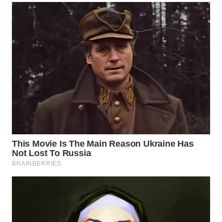
WAHANA
SPORT
WAHANA
UMKM
WAHANA
SELEB
WAHANA
PERSONA
WAHANA
OTOMOTIF
WAHANA
HEALTH