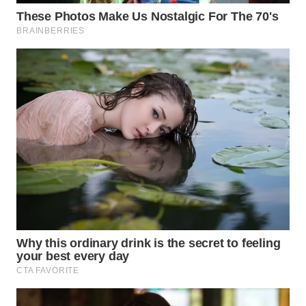
WN
SUMEDANG
WN
CIANJUR
WN
KEPULAUAN
SERIBU
WN
TANGERANG
WN
BINJAI
WN
CIREBON