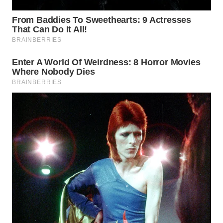
WN
BOGOR
WN
DEPOK
WN
TAPANULI
UTARA
WN
SAMOSIR
WN
PADANG
LAWAS