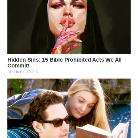
WAHANA
DESA
WISATA
LAPAK
WAHANA
Wahana
Network
KONSUMEN
LISTRIK
MASYARAKAT
KELISTRIKAN
WALINKI
ID