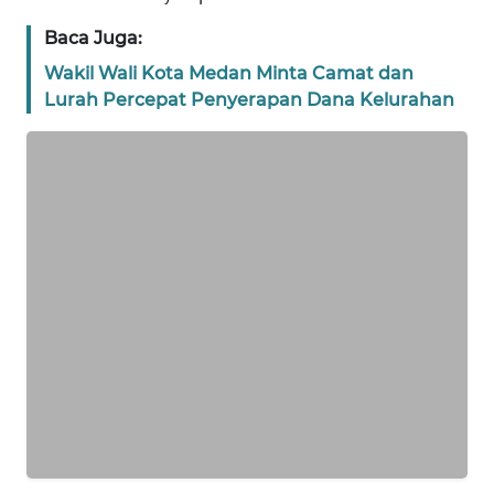
WN
Baca Juga:
BANTEN
Wakil Wali Kota Medan Minta Camat dan
Lurah Percepat Penyerapan Dana Kelurahan
WN
NTT
WN
KEPRI
WN
PAPUA
WN
PAPUA
BARAT
WN
RIAU