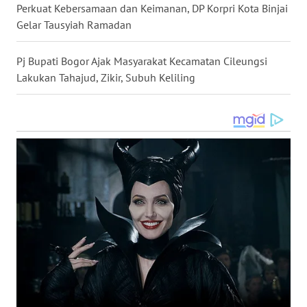
Perkuat Kebersamaan dan Keimanan, DP Korpri Kota Binjai
WN
TAPANULI
Gelar Tausyiah Ramadan
TENGAH
Pj Bupati Bogor Ajak Masyarakat Kecamatan Cileungsi
WN DELI
Lakukan Tahajud, Zikir, Subuh Keliling
SERDANG
WN
TEBING
TINGGI
WN
PAKPAK
WN
KARAWANG
WN
BEKASI