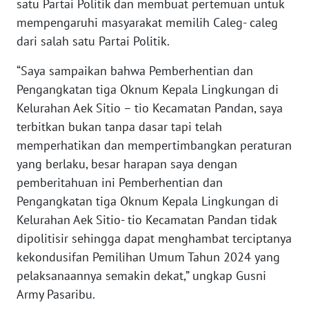
satu Partai Politik dan membuat pertemuan untuk
mempengaruhi masyarakat memilih Caleg- caleg
WN
dari salah satu Partai Politik.
NUSANTARA
“Saya sampaikan bahwa Pemberhentian dan
WN
Pengangkatan tiga Oknum Kepala Lingkungan di
JOGJA
Kelurahan Aek Sitio – tio Kecamatan Pandan, saya
terbitkan bukan tanpa dasar tapi telah
WN
memperhatikan dan mempertimbangkan peraturan
JATIM
yang berlaku, besar harapan saya dengan
pemberitahuan ini Pemberhentian dan
WN
BALI
Pengangkatan tiga Oknum Kepala Lingkungan di
Kelurahan Aek Sitio- tio Kecamatan Pandan tidak
WN
dipolitisir sehingga dapat menghambat terciptanya
KALBAR
kekondusifan Pemilihan Umum Tahun 2024 yang
pelaksanaannya semakin dekat,” ungkap Gusni
WN
Army Pasaribu.
KALTENG