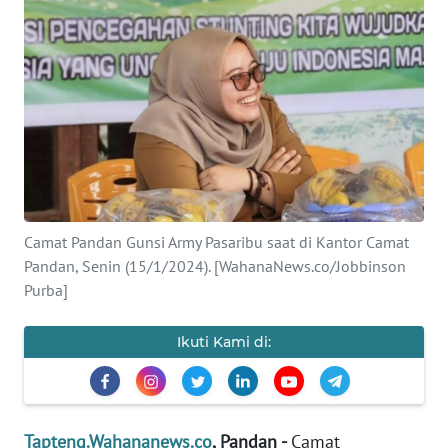
Informasi
INDEKS
BERITA
KONTAK
KAMI
INFO
IKLAN
Camat Pandan Gunsi Army Pasaribu saat di Kantor Camat
Pandan, Senin (15/1/2024). [WahanaNews.co/Jobbinson
TENTANG
Purba]
KAMI
Ikuti Kami di:
PEDOMAN
MEDIA
SIBER
Tapteng.Wahananews.co
, Pandan -
Camat