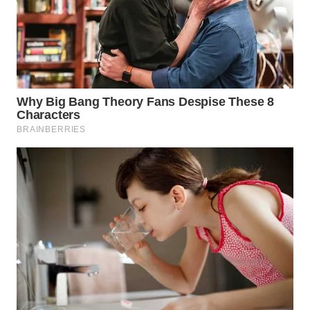
WN
NATUNA
WN
BINTAN
WN
MANDALIKA
WN
LIKUPANG
WN
LABUANBAJO
WN
BORNEO