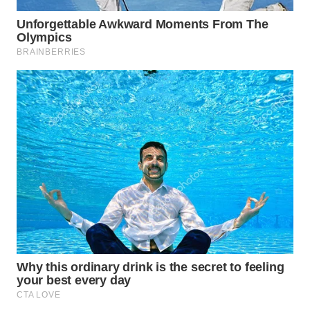
WAHANA
LISTRIK
WAHANA
TRAVEL
WAHANA
TV
WAHANANEWS
ID
WAHANANEWS
CO ID
WAHANANEWS
NET