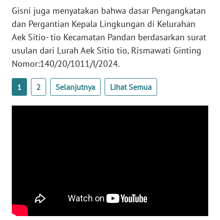
Gisni juga menyatakan bahwa dasar Pengangkatan
WN
dan Pergantian Kepala Lingkungan di Kelurahan
KALTARA
Aek Sitio- tio Kecamatan Pandan berdasarkan surat
usulan dari Lurah Aek Sitio tio, Rismawati Ginting
WN
Nomor:140/20/1011/I/2024.
KALSEL
1
2
Selanjutnya
Lihat Semua
WN
KALTIM
WN
SULSEL
WN
GORONTALO
WN
SULUT