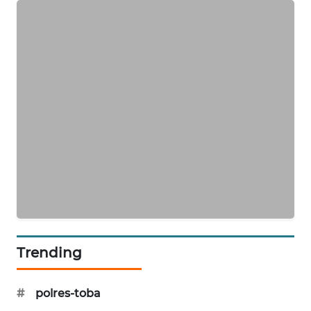
CILEUNGSI
NEWS
BERKAT
NEWS
BERAMPU
NEWS
ANUGERAH
NEWS
AKHLAK
ID
Trending
PERAPKI
NEWS
#
polres-toba