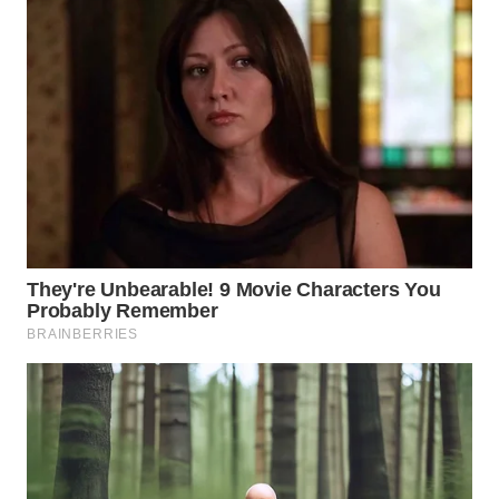
WN
INDRAMAYU
WN
KUNINGAN
WN
MAJALENGKA
WN
SUBANG
WN
SUKABUMI
WN
PURWAKARTA