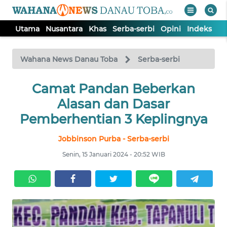
Utama
Nusantara
Khas
Serba-serbi
Opini
Indeks
WAHANA
Tutup
TV
Wahana News Danau Toba
Serba-serbi
UTAMA
Camat Pandan Beberkan
Alasan dan Dasar
NUSANTARA
Pemberhentian 3 Keplingnya
Jobbinson Purba - Serba-serbi
KHAS
Senin, 15 Januari 2024 - 20:52 WIB
SERBA-
SERBI
OPINI