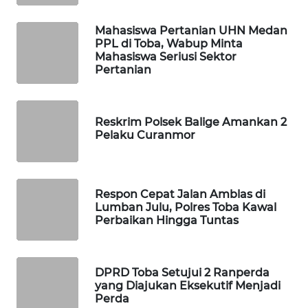
SIBARAGAS
Mahasiswa Pertanian UHN Medan
PPL di Toba, Wabup Minta
NEWS
Mahasiswa Seriusi Sektor
Pertanian
METRO
SIANTAR
NEWS
Reskrim Polsek Balige Amankan 2
Pelaku Curanmor
METRO
MEDAN
NEWS
Respon Cepat Jalan Amblas di
Lumban Julu, Polres Toba Kawal
METRO
Perbaikan Hingga Tuntas
JAKARTA
NEWS
DPRD Toba Setujui 2 Ranperda
KRT
yang Diajukan Eksekutif Menjadi
NEWS
Perda