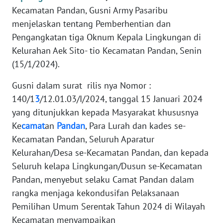
REDAKSI
Kecamatan Pandan, Gusni Army Pasaribu
menjelaskan tentang Pemberhentian dan
KARIR
Pengangkatan tiga Oknum Kepala Lingkungan di
Kelurahan Aek Sito- tio Kecamatan Pandan, Senin
DISCLAIMER
(15/1/2024).
Wahana
Gusni dalam surat rilis nya Nomor :
News
140/1
3
/12.01.03/I/2024, tanggal 15 Januari 2024
Regional
yang ditunjukkan kepada Masyarakat khususnya
Ke
camat
an
Pandan
, Para Lurah dan kades se-
WN
Kecamatan Pandan, Seluruh Aparatur
SUMUT
Kelurahan/Desa se-Kecamatan Pandan, dan kepada
Seluruh kelapa Lingkungan/Dusun se-Kecamatan
WN
JAKARTA
Pandan, menyebut selaku Camat Pandan dalam
rangka menjaga kekondusifan Pelaksanaan
WN
Pemilihan Umum Serentak Tahun 2024 di Wilayah
JABAR
Kecamatan menyampaikan