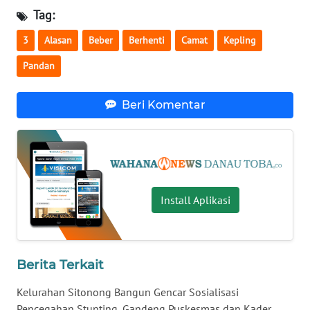
Tag:
WN
MALUKU
3
Alasan
Beber
Berhenti
Camat
Kepling
Pandan
WN
MALUT
Beri Komentar
WN
DAIRI
WN
DANAU
Install Aplikasi
TOBA
WN
NIAS
Berita Terkait
Kelurahan Sitonong Bangun Gencar Sosialisasi
WN
LANGKAT
Pencegahan Stunting, Gandeng Puskesmas dan Kader