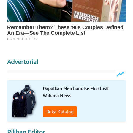
MAWAKA
ID
MARTABAT
NET
PLN
Advertorial
WATCH
MKLI
Dapatkan Merchandise Eksklusif
Wahana News
LPKKI
Buka Katalog
LKKI
KOPEKLIN
Pilihan Editor