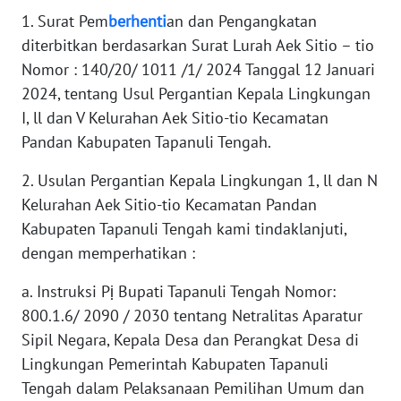
1. Surat Pem
berhenti
an dan Pengangkatan
diterbitkan berdasarkan Surat Lurah Aek Sitio – tio
WN
SERAMBI
Nomor : 140/20/ 1011 /1/ 2024 Tanggal 12 Januari
2024, tentang Usul Pergantian Kepala Lingkungan
WN
I, ll dan V Kelurahan Aek Sitio-tio Kecamatan
JAMBI
Pandan Kabupaten Tapanuli Tengah.
WN
2. Usulan Pergantian Kepala Lingkungan 1, ll dan N
SULTRA
Kelurahan Aek Sitio-tio Kecamatan Pandan
Kabupaten Tapanuli Tengah kami tindaklanjuti,
WN
dengan memperhatikan :
NTB
a. Instruksi Pị Bupati Tapanuli Tengah Nomor:
WN
800.1.6/ 2090 / 2030 tentang Netralitas Aparatur
SULTENG
Sipil Negara, Kepala Desa dan Perangkat Desa di
Lingkungan Pemerintah Kabupaten Tapanuli
WN
Tengah dalam Pelaksanaan Pemilihan Umum dan
SULBAR