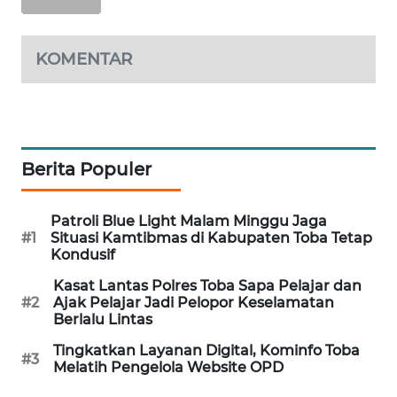
KARING
NEWS
KOMENTAR
JURNAL
MARITIM
HUMBANG
Berita Populer
NEWS
Patroli Blue Light Malam Minggu Jaga
GARONGGANG
#1
Situasi Kamtibmas di Kabupaten Toba Tetap
NEWS
Kondusif
Kasat Lantas Polres Toba Sapa Pelajar dan
FISUELRI
#2
Ajak Pelajar Jadi Pelopor Keselamatan
ID
Berlalu Lintas
Tingkatkan Layanan Digital, Kominfo Toba
ENERGI
#3
Melatih Pengelola Website OPD
NEWS