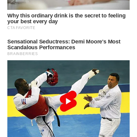
Wahana
Media
Group
WAHANA
NEWS
WAHANA
TANI
WAHANA
ADVOKAT
WAHANA
INFRASTRUKTUR
WAHANA
KONSUMEN