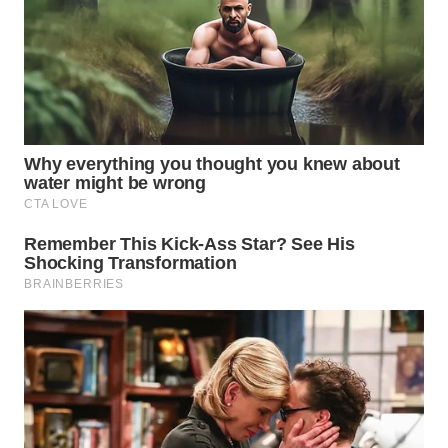
WN
PRIANGAN
TIMUR
WN
SEMARANG
WN
SOLO
WN
BOROBUDUR
WN
MADURA
WN
SURABAYA