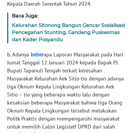
Kepala Daerah Serentak Tahun 2024.
WN
Baca Juga:
BABEL
Kelurahan Sitonong Bangun Gencar Sosialisasi
Pencegahan Stunting, Gandeng Puskesmas
WN
dan Kader Posyandu
SUMBAR
b. Adanya
beber
apa Laporan Masyarakat pada Hari
WN
Jumat Tanggal 12 Januari 2024 kepada Bapak PJ.
SUMSEL
Bupati Tapanuli Tengah terkait keresahan
Masyarakat Kelurahan Aek Sitio-tio dengan adanya
WN
BENGKULU
tiga Oknum Kepala Lingkungan Kelurahan Aek
Sitio – tio yang beberapa waktu lalu dengan
WN
kesaksian beberapa Masyarakat bahwa tiga Orang
LAMPUNG
Oknum Kepala Lingkungan tersebut melakukan
Politk Praktis dengan mempengaruhi masyarakat
WN
untuk memilih Calon Legislatf DPRD dari salah
JATENG