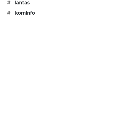
#
lantas
SONYA
ASA
#
kominfo
NEWS