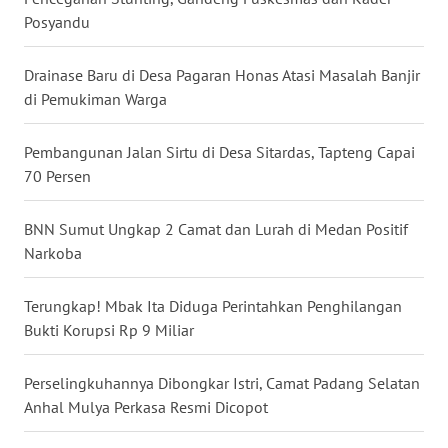
Posyandu
WN
TAPANULI
Drainase Baru di Desa Pagaran Honas Atasi Masalah Banjir
SELATAN
di Pemukiman Warga
WN
Pembangunan Jalan Sirtu di Desa Sitardas, Tapteng Capai
TANJUNG
70 Persen
LESUNG
BNN Sumut Ungkap 2 Camat dan Lurah di Medan Positif
WN
Narkoba
KARO
Terungkap! Mbak Ita Diduga Perintahkan Penghilangan
WN
Bukti Korupsi Rp 9 Miliar
SIMALUNGUN
Perselingkuhannya Dibongkar Istri, Camat Padang Selatan
WN
Anhal Mulya Perkasa Resmi Dicopot
LABUHANBATU