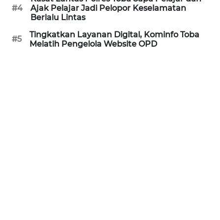
#4
Ajak Pelajar Jadi Pelopor Keselamatan
Berlalu Lintas
WN
NUSANTARA
Tingkatkan Layanan Digital, Kominfo Toba
#5
Melatih Pengelola Website OPD
WN
JOGJA
WN
JATIM
WN
BALI
WN
KALBAR
WN
KALTENG