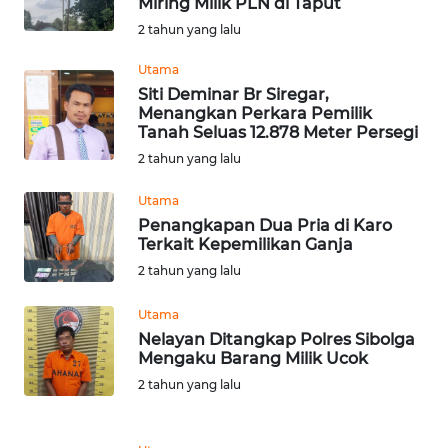
Miring Milik PLN di Taput
Informasi
2 tahun yang lalu
INDEKS
Utama
BERITA
Siti Deminar Br Siregar,
Menangkan Perkara Pemilik
Tanah Seluas 12.878 Meter Persegi
KONTAK
2 tahun yang lalu
KAMI
Utama
INFO
Penangkapan Dua Pria di Karo
IKLAN
Terkait Kepemilikan Ganja
2 tahun yang lalu
TENTANG
KAMI
Utama
Nelayan Ditangkap Polres Sibolga
Mengaku Barang Milik Ucok
PEDOMAN
MEDIA
2 tahun yang lalu
SIBER