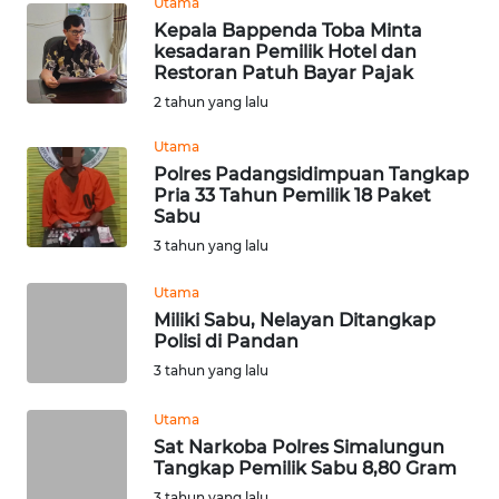
Utama
REDAKSI
Kepala Bappenda Toba Minta
kesadaran Pemilik Hotel dan
KARIR
Restoran Patuh Bayar Pajak
2 tahun yang lalu
DISCLAIMER
Utama
Polres Padangsidimpuan Tangkap
Wahana
Pria 33 Tahun Pemilik 18 Paket
News
Sabu
Regional
3 tahun yang lalu
WN
Utama
SUMUT
Miliki Sabu, Nelayan Ditangkap
Polisi di Pandan
WN
3 tahun yang lalu
JAKARTA
Utama
Sat Narkoba Polres Simalungun
WN
Tangkap Pemilik Sabu 8,80 Gram
JABAR
3 tahun yang lalu