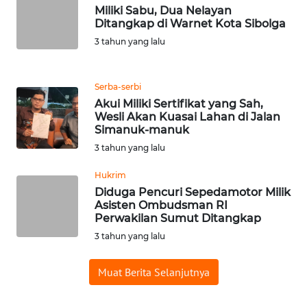
Miliki Sabu, Dua Nelayan
Ditangkap di Warnet Kota Sibolga
WN
3 tahun yang lalu
SERAMBI
WN
Serba-serbi
JAMBI
Akui Miliki Sertifikat yang Sah,
Wesli Akan Kuasai Lahan di Jalan
Simanuk-manuk
WN
3 tahun yang lalu
SULTRA
Hukrim
WN
Diduga Pencuri Sepedamotor Milik
NTB
Asisten Ombudsman RI
Perwakilan Sumut Ditangkap
WN
3 tahun yang lalu
SULTENG
Muat Berita Selanjutnya
WN
SULBAR