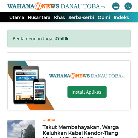
Utama
Nusantara
Khas
Serba-serbi
Opini
Indeks
WAHANA
Tutup
TV
Berita dengan tagar
#milik
UTAMA
NUSANTARA
KHAS
Install Aplikasi
SERBA-
SERBI
Utama
Takut Membahayakan, Warga
OPINI
Keluhkan Kabel Kendor-Tiang