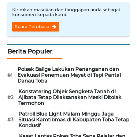
Kirimkan masukan dan tanggapan anda sebagai
WN
konsumen kepada kami.
BABEL
Suara Pembaca
WN
SUMBAR
Berita Populer
WN
SUMSEL
Polsek Balige Lakukan Penanganan dan
#1
Evakuasi Penemuan Mayat di Tepi Pantai
Danau Toba
WN
BENGKULU
Konstatering Objek Sengketa Tanah di
#2
Ajibata Tetap Dilaksanakan Meski Ditolak
Termohon
WN
LAMPUNG
Patroli Blue Light Malam Minggu Jaga
#3
Situasi Kamtibmas di Kabupaten Toba Tetap
Kondusif
WN
JATENG
Kasat Lantas Polres Toba Sapa Pelajar dan