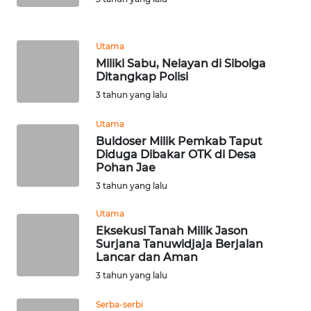
WN
BANTEN
Utama
Miliki Sabu, Nelayan di Sibolga
WN
Ditangkap Polisi
NTT
3 tahun yang lalu
Utama
WN
KEPRI
Buldoser Milik Pemkab Taput
Diduga Dibakar OTK di Desa
Pohan Jae
WN
3 tahun yang lalu
PAPUA
Utama
WN
Eksekusi Tanah Milik Jason
PAPUA
Surjana Tanuwidjaja Berjalan
Lancar dan Aman
BARAT
3 tahun yang lalu
WN
Serba-serbi
RIAU