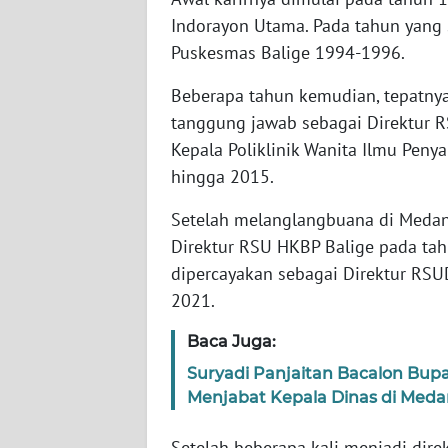
WN
Indorayon Utama. Pada tahun yang s
NUSANTARA
Puskesmas Balige 1994-1996.
WN
Beberapa tahun kemudian, tepatny
JOGJA
tanggung jawab sebagai Direktur RS
Kepala Poliklinik Wanita Ilmu Peny
WN
hingga 2015.
JATIM
Setelah melanglangbuana di Medan
WN
Direktur RSU HKBP Balige pada tahu
BALI
dipercayakan sebagai Direktur RSU
2021.
WN
KALBAR
Baca Juga:
Suryadi Panjaitan Bacalon Bup
WN
Menjabat Kepala Dinas di Meda
KALTENG
Setelah beberapa kali menjadi dir