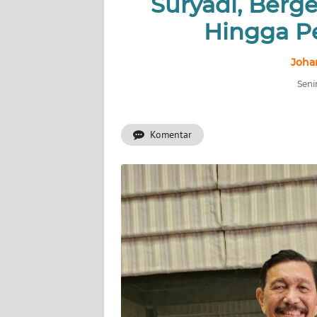
Suryadi, Berg
Hingga Pe
INDEKS
BERITA
Joha
KONTAK
Seni
KAMI
Komentar
INFO
IKLAN
TENTANG
KAMI
PEDOMAN
MEDIA
SIBER
REDAKSI