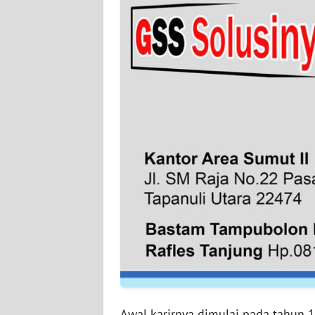
WN
BABEL
WN
SUMBAR
WN
SUMSEL
WN
BENGKULU
WN
LAMPUNG
WN
JATENG
Awal karirnya dimulai pada tahun 1