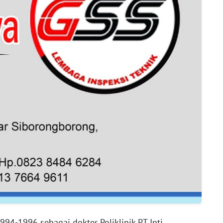
994-1996 sebagai dokter Poliklinik PT Inti