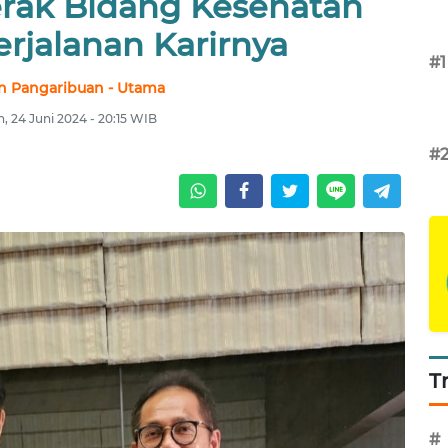
erak Bidang Kesehatan
rjalanan Karirnya
#1
n Pangaribuan - Utama
n, 24 Juni 2024 - 20:15 WIB
#
T
#