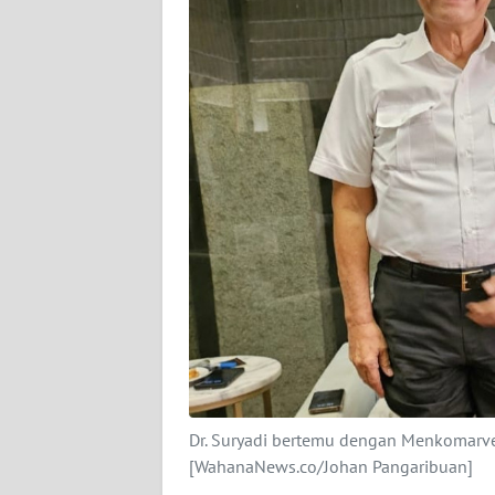
KARIR
DISCLAIMER
Wahana
News
Regional
WN
SUMUT
WN
JAKARTA
WN
Dr. Suryadi bertemu dengan Menkomarves 
JABAR
[WahanaNews.co/Johan Pangaribuan]