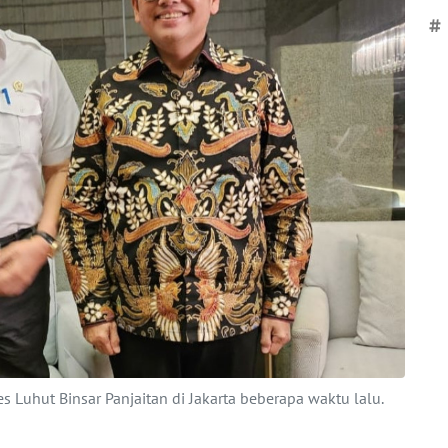
#
Luhut Binsar Panjaitan di Jakarta beberapa waktu lalu.