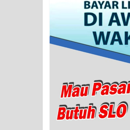
WN
SERAMBI
WN
JAMBI
WN
SULTRA
WN
NTB
WN
SULTENG
WN
SULBAR