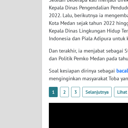
WN
Kepala Dinas Pengendalian Pendud
KALTARA
2022. Lalu, berikutnya ia mengemb
Kota Medan sejak tahun 2022 hing
WN
Kepala Dinas Lingkungan Hidup Ter
KALSEL
Indonesia dan Piala Adipura untuk
WN
Dan terakhir, ia menjabat sebagai
KALTIM
dan Politik Pemko Medan pada tah
WN
Soal kesiapan dirinya sebagai
baca
SULSEL
menginginkan masyarakat Toba yan
WN
1
2
3
Selanjutnya
Liha
GORONTALO
WN
SULUT