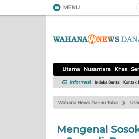
MENU
WAHANA
Tutup
TV
UTAMA
NUSANTARA
Utama
Nusantara
Khas
Ser
KHAS
Informasi
Indeks Berita
Kontak 
SERBA-
Wahana News Danau Toba
Uta
SERBI
OPINI
Mengenal Sosok
Informasi