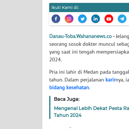
WN
Ikuti Kami di:
BANTEN
WN
NTT
Danau-Toba.Wahananews.co
-
Jelan
seorang sosok dokter muncul sebag
WN
yang saat ini tengah mempersiapkan
KEPRI
2024.
WN
Pria ini lahir di Medan pada tanggal
PAPUA
tahun. Dalam perjalanan
karir
nya, 
bidang
kesehatan
.
WN
PAPUA
Baca Juga:
BARAT
Mengenal Lebih Dekat Pesta R
WN
Tahun 2024
RIAU