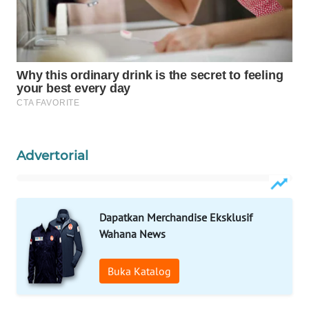
WAHANA
DESA
WISATA
LAPAK
WAHANA
Wahana
Network
Advertorial
KONSUMEN
LISTRIK
Dapatkan Merchandise Eksklusif
Wahana News
MASYARAKAT
KELISTRIKAN
Buka Katalog
WALINKI
ID