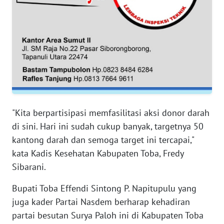
WN
SERAMBI
WN
JAMBI
WN
SULTRA
"Kita berpartisipasi memfasilitasi aksi donor darah
di sini. Hari ini sudah cukup banyak, targetnya 50
WN
kantong darah dan semoga target ini tercapai,"
NTB
kata Kadis Kesehatan Kabupaten Toba, Fredy
Sibarani.
WN
SULTENG
Bupati Toba Effendi Sintong P. Napitupulu yang
juga kader Partai Nasdem berharap kehadiran
WN
partai besutan Surya Paloh ini di Kabupaten Toba
SULBAR