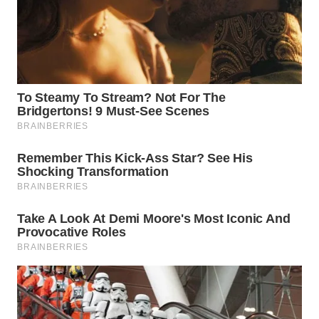
WAHANA
LISTRIK
WAHANA
TRAVEL
WAHANA
TV
WAHANANEWS
ID
WAHANANEWS
CO ID
WAHANANEWS
NET