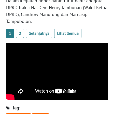
Dalam kegiatan donor darah turut hadir anggota
DPRD fraksi NasDem Henry Tambunan (Wakil Ketua
WN
DPRD), Candrow Manurung dan Marnasip
KALTARA
Tampubolon.
WN
1
2
Selanjutnya
Lihat Semua
KALSEL
WN
KALTIM
WN
SULSEL
WN
GORONTALO
WN
Tag:
SULUT