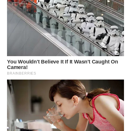
WAHANA
SPORT
WAHANA
UMKM
WAHANA
SELEB
WAHANA
PERSONA
WAHANA
OTOMOTIF
WAHANA
HEALTH