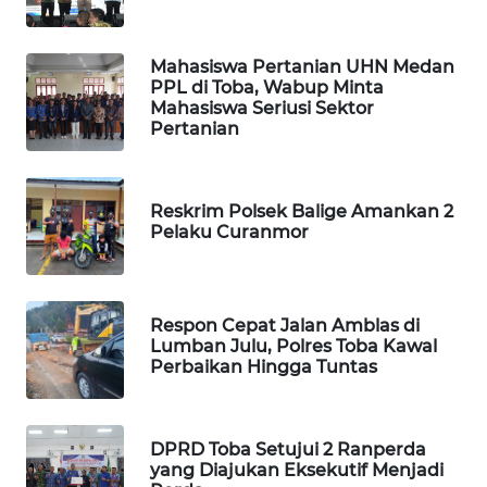
PORTAL
KONSUMEN
Mahasiswa Pertanian UHN Medan
PPL di Toba, Wabup Minta
Mahasiswa Seriusi Sektor
FORWAMKI
Pertanian
ALPERKLINAS
Reskrim Polsek Balige Amankan 2
Pelaku Curanmor
FORJASIDA
TAMBANG
NEWS
Respon Cepat Jalan Amblas di
Lumban Julu, Polres Toba Kawal
Perbaikan Hingga Tuntas
SITUNGIR
NEWS
DPRD Toba Setujui 2 Ranperda
SIDIKALANG
yang Diajukan Eksekutif Menjadi
NEWS