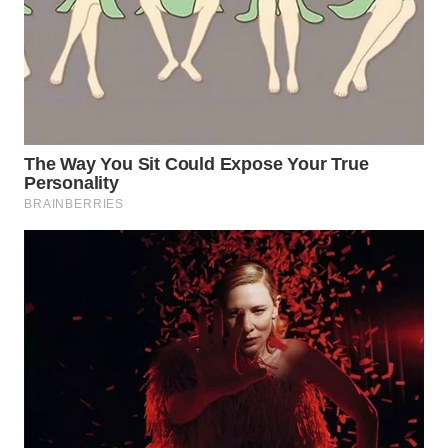
WN
SUMEDANG
WN
CIANJUR
WN
KEPULAUAN
SERIBU
WN
TANGERANG
WN
BINJAI
WN
CIREBON