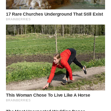
WN
PRIANGAN
TIMUR
WN
SEMARANG
WN
SOLO
WN
BOROBUDUR
WN
MADURA
WN
SURABAYA