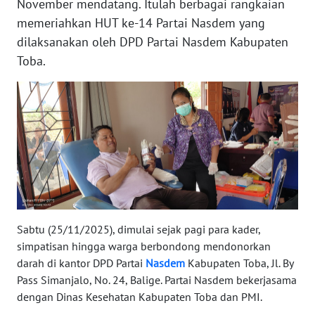
November mendatang. Itulah berbagai rangkaian
REDAKSI
memeriahkan HUT ke-14 Partai Nasdem yang
dilaksanakan oleh DPD Partai Nasdem Kabupaten
KARIR
Toba.
DISCLAIMER
Wahana
News
Regional
WN
SUMUT
Sabtu (25/11/2025), dimulai sejak pagi para kader,
WN
simpatisan hingga warga berbondong mendonorkan
JAKARTA
darah di kantor DPD Partai
Nasdem
Kabupaten Toba, Jl. By
Pass Simanjalo, No. 24, Balige. Partai Nasdem bekerjasama
WN
dengan Dinas Kesehatan Kabupaten Toba dan PMI.
JABAR