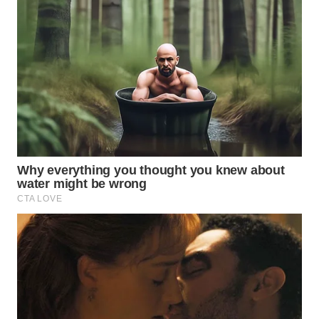
Wahana
Media
Group
WAHANA
NEWS
WAHANA
TANI
WAHANA
ADVOKAT
WAHANA
INFRASTRUKTUR
WAHANA
KONSUMEN