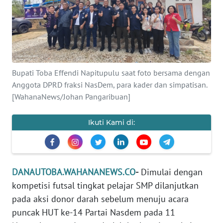
Informasi
INDEKS
BERITA
KONTAK
Bupati Toba Effendi Napitupulu saat foto bersama dengan
KAMI
Anggota DPRD fraksi NasDem, para kader dan simpatisan.
[WahanaNews/Johan Pangaribuan]
INFO
IKLAN
Ikuti Kami di:
TENTANG
KAMI
DANAUTOBA.WAHANANEWS.CO
-
Dimulai dengan
PEDOMAN
kompetisi futsal tingkat pelajar SMP dilanjutkan
MEDIA
pada aksi donor darah sebelum menuju acara
SIBER
puncak HUT ke-14 Partai Nasdem pada 11