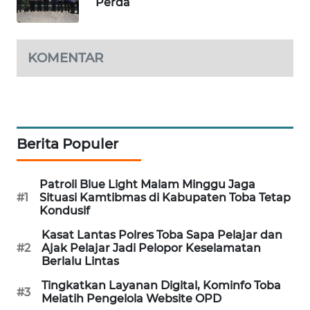
Perda
SIBARAGAS
NEWS
KOMENTAR
METRO
SIANTAR
NEWS
Berita Populer
METRO
MEDAN
NEWS
Patroli Blue Light Malam Minggu Jaga
#1
Situasi Kamtibmas di Kabupaten Toba Tetap
Kondusif
METRO
JAKARTA
Kasat Lantas Polres Toba Sapa Pelajar dan
NEWS
#2
Ajak Pelajar Jadi Pelopor Keselamatan
Berlalu Lintas
KRT
Tingkatkan Layanan Digital, Kominfo Toba
#3
NEWS
Melatih Pengelola Website OPD