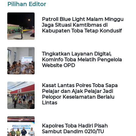
Pilihan Editor
MAWAKA
Patroli Blue Light Malam Minggu
ID
Jaga Situasi Kamtibmas di
Kabupaten Toba Tetap Kondusif
MARTABAT
NET
Tingkatkan Layanan Digital,
Kominfo Toba Melatih Pengelola
PLN
Website OPD
WATCH
MKLI
Kasat Lantas Polres Toba Sapa
Pelajar dan Ajak Pelajar Jadi
Pelopor Keselamatan Berlalu
LPKKI
Lintas
LKKI
Kapolres Toba Hadiri Pisah
KOPEKLIN
Sambut Dandim 0210/TU