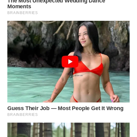
WN
NATUNA
WN
BINTAN
WN
MANDALIKA
WN
LIKUPANG
WN
LABUANBAJO
WN
BORNEO