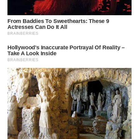
WN
INDRAMAYU
WN
KUNINGAN
WN
MAJALENGKA
WN
SUBANG
WN
SUKABUMI
WN
PURWAKARTA