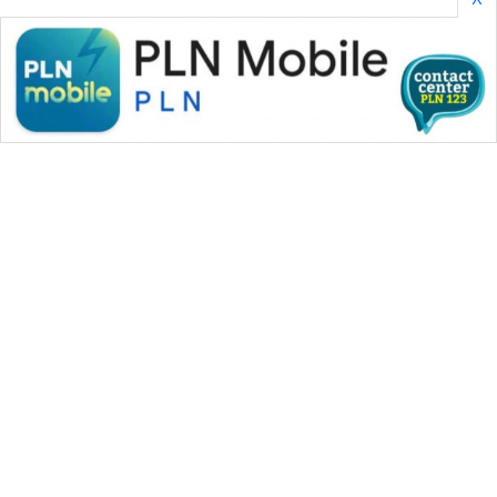
WAHANA MEDIA GROUP
|
|
|
WAHANA NEWS co
WAHANA TANI
WAHANA ADVOKAT
|
|
WAHANA INFRASTRUKTUR
WAHANA KONSUMEN
|
|
|
WAHANA LISTRIK
WAHANA TRAVEL
WAHANA TV