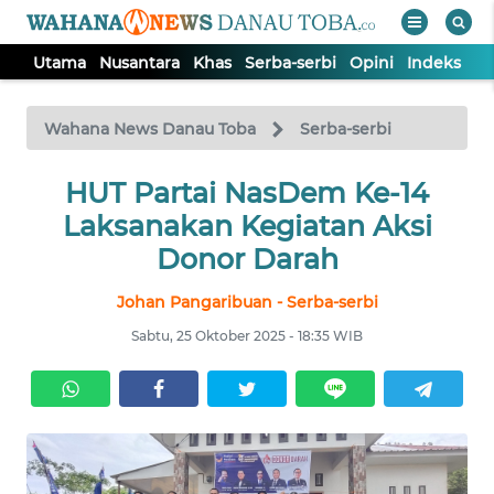
Utama
Nusantara
Khas
Serba-serbi
Opini
Indeks
WAHANA
Tutup
TV
Wahana News Danau Toba
Serba-serbi
UTAMA
HUT Partai NasDem Ke-14
Laksanakan Kegiatan Aksi
NUSANTARA
Donor Darah
Johan Pangaribuan - Serba-serbi
KHAS
Sabtu, 25 Oktober 2025 - 18:35 WIB
SERBA-
SERBI
OPINI