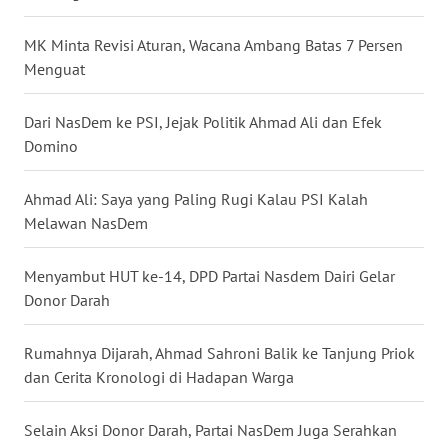
MK Minta Revisi Aturan, Wacana Ambang Batas 7 Persen
WN
Menguat
TAPANULI
SELATAN
Dari NasDem ke PSI, Jejak Politik Ahmad Ali dan Efek
WN
Domino
TANJUNG
LESUNG
Ahmad Ali: Saya yang Paling Rugi Kalau PSI Kalah
Melawan NasDem
WN
KARO
Menyambut HUT ke-14, DPD Partai Nasdem Dairi Gelar
Donor Darah
WN
SIMALUNGUN
Rumahnya Dijarah, Ahmad Sahroni Balik ke Tanjung Priok
dan Cerita Kronologi di Hadapan Warga
WN
LABUHANBATU
Selain Aksi Donor Darah, Partai NasDem Juga Serahkan