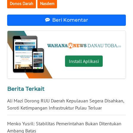
Donos Darah
Nasdem
WN
MALUKU
Beri Komentar
WN
MALUT
WN
DAIRI
Install Aplikasi
WN
DANAU
TOBA
Berita Terkait
Ali Mazi Dorong RUU Daerah Kepulauan Segera Disahkan,
WN
Soroti Ketimpangan Infrastruktur Pulau Terluar
NIAS
Menko Yusril: Stabilitas Pemerintahan Bukan Ditentukan
WN
Ambang Batas
LANGKAT