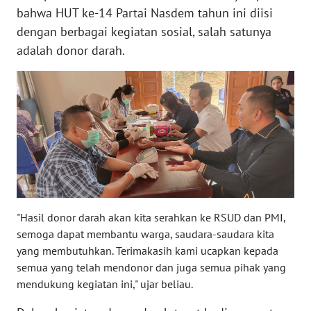
bahwa HUT ke-14 Partai Nasdem tahun ini diisi
WN
dengan berbagai kegiatan sosial, salah satunya
NUSANTARA
adalah donor darah.
WN
JOGJA
WN
JATIM
WN
BALI
"Hasil donor darah akan kita serahkan ke RSUD dan PMI,
semoga dapat membantu warga, saudara-saudara kita
WN
KALBAR
yang membutuhkan. Terimakasih kami ucapkan kepada
semua yang telah mendonor dan juga semua pihak yang
mendukung kegiatan ini," ujar beliau.
WN
KALTENG