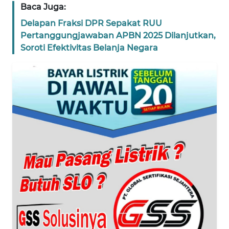
Baca Juga:
WN
Delapan Fraksi DPR Sepakat RUU
BANTEN
Pertanggungjawaban APBN 2025 Dilanjutkan,
Soroti Efektivitas Belanja Negara
WN
NTT
WN
KEPRI
WN
PAPUA
WN
PAPUA
BARAT
WN
RIAU