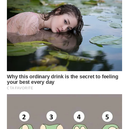
WN
BOGOR
WN
DEPOK
WN
TAPANULI
UTARA
WN
SAMOSIR
WN
PADANG
LAWAS