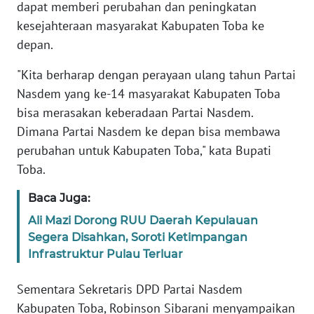
dapat memberi perubahan dan peningkatan
kesejahteraan masyarakat Kabupaten Toba ke
WN
depan.
BABEL
"Kita berharap dengan perayaan ulang tahun Partai
WN
Nasdem yang ke-14 masyarakat Kabupaten Toba
SUMBAR
bisa merasakan keberadaan Partai Nasdem.
Dimana Partai Nasdem ke depan bisa membawa
WN
perubahan untuk Kabupaten Toba," kata Bupati
SUMSEL
Toba.
WN
Baca Juga:
BENGKULU
Ali Mazi Dorong RUU Daerah Kepulauan
Segera Disahkan, Soroti Ketimpangan
WN
LAMPUNG
Infrastruktur Pulau Terluar
Sementara Sekretaris DPD Partai Nasdem
WN
JATENG
Kabupaten Toba, Robinson Sibarani menyampaikan