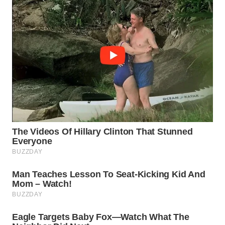
WN
SUMEDANG
WN
CIANJUR
WN
KEPULAUAN
SERIBU
WN
TANGERANG
WN
BINJAI
WN
CIREBON