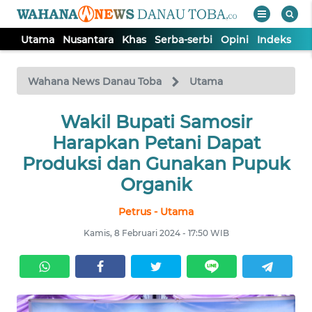
Utama
Nusantara
Khas
Serba-serbi
Opini
Indeks
WAHANA
Tutup
TV
Wahana News Danau Toba
Utama
UTAMA
Wakil Bupati Samosir
Harapkan Petani Dapat
NUSANTARA
Produksi dan Gunakan Pupuk
Organik
KHAS
Petrus - Utama
Kamis, 8 Februari 2024 - 17:50 WIB
SERBA-
SERBI
OPINI