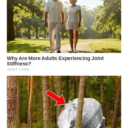
WN
NATUNA
WN
BINTAN
WN
MANDALIKA
WN
LIKUPANG
WN
LABUANBAJO
WN
BORNEO