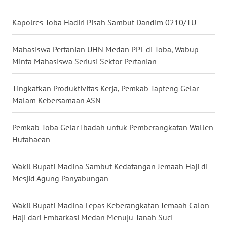
Kapolres Toba Hadiri Pisah Sambut Dandim 0210/TU
WN
TAPANULI
SELATAN
Mahasiswa Pertanian UHN Medan PPL di Toba, Wabup
Minta Mahasiswa Seriusi Sektor Pertanian
WN
TANJUNG
Tingkatkan Produktivitas Kerja, Pemkab Tapteng Gelar
LESUNG
Malam Kebersamaan ASN
WN
Pemkab Toba Gelar Ibadah untuk Pemberangkatan Wallen
KARO
Hutahaean
WN
Wakil Bupati Madina Sambut Kedatangan Jemaah Haji di
SIMALUNGUN
Mesjid Agung Panyabungan
WN
Wakil Bupati Madina Lepas Keberangkatan Jemaah Calon
LABUHANBATU
Haji dari Embarkasi Medan Menuju Tanah Suci