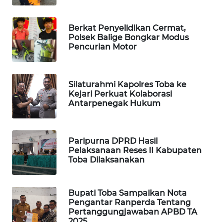
MAWAKA
Berkat Penyelidikan Cermat,
ID
Polsek Balige Bongkar Modus
Pencurian Motor
MARTABAT
NET
Silaturahmi Kapolres Toba ke
Kejari Perkuat Kolaborasi
PLN
Antarpenegak Hukum
WATCH
MKLI
Paripurna DPRD Hasil
Pelaksanaan Reses II Kabupaten
Toba Dilaksanakan
LPKKI
LKKI
Bupati Toba Sampaikan Nota
Pengantar Ranperda Tentang
Pertanggungjawaban APBD TA
KOPEKLIN
2025