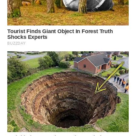
Wahana
Media
Group
WAHANA
NEWS
WAHANA
TANI
WAHANA
ADVOKAT
WAHANA
INFRASTRUKTUR
WAHANA
KONSUMEN