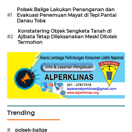
Polsek Balige Lakukan Penanganan dan
SIBARAGAS
#1
Evakuasi Penemuan Mayat di Tepi Pantai
NEWS
Danau Toba
Konstatering Objek Sengketa Tanah di
METRO
#2
Ajibata Tetap Dilaksanakan Meski Ditolak
SIANTAR
Termohon
NEWS
METRO
MEDAN
NEWS
METRO
JAKARTA
NEWS
Trending
KRT
NEWS
#
polsek-balige