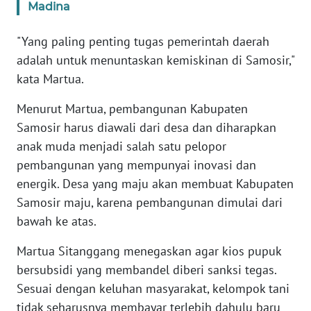
Madina
WN
"Yang paling penting tugas pemerintah daerah
NUSANTARA
adalah untuk menuntaskan kemiskinan di Samosir,"
kata Martua.
WN
JOGJA
Menurut Martua, pembangunan Kabupaten
Samosir harus diawali dari desa dan diharapkan
WN
anak muda menjadi salah satu pelopor
JATIM
pembangunan yang mempunyai inovasi dan
energik. Desa yang maju akan membuat Kabupaten
WN
BALI
Samosir maju, karena pembangunan dimulai dari
bawah ke atas.
WN
KALBAR
Martua Sitanggang menegaskan agar kios pupuk
bersubsidi yang membandel diberi sanksi tegas.
WN
Sesuai dengan keluhan masyarakat, kelompok tani
KALTENG
tidak seharusnya membayar terlebih dahulu baru