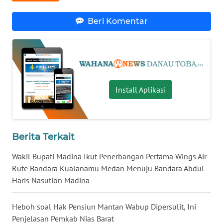
WN
Beri Komentar
MALUKU
WN
MALUT
Install Aplikasi
WN
DAIRI
WN
Berita Terkait
DANAU
TOBA
Wakil Bupati Madina Ikut Penerbangan Pertama Wings Air
Rute Bandara Kualanamu Medan Menuju Bandara Abdul
WN
Haris Nasution Madina
NIAS
Heboh soal Hak Pensiun Mantan Wabup Dipersulit, Ini
WN
Penjelasan Pemkab Nias Barat
LANGKAT