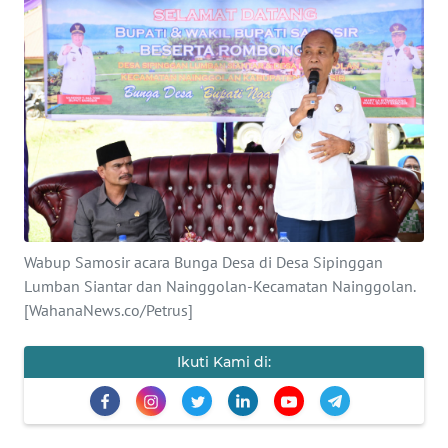
Informasi
INDEKS
BERITA
KONTAK
KAMI
INFO
IKLAN
Wabup Samosir acara Bunga Desa di Desa Sipinggan
Lumban Siantar dan Nainggolan-Kecamatan Nainggolan.
TENTANG
[WahanaNews.co/Petrus]
KAMI
Ikuti Kami di:
PEDOMAN
MEDIA
SIBER