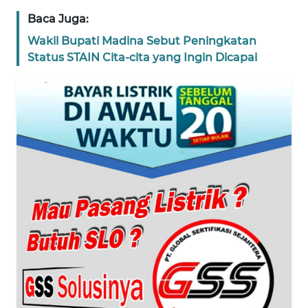
Baca Juga:
WN
BANTEN
Wakil Bupati Madina Sebut Peningkatan
Status STAIN Cita-cita yang Ingin Dicapai
WN
NTT
WN
KEPRI
WN
PAPUA
WN
PAPUA
BARAT
WN
RIAU