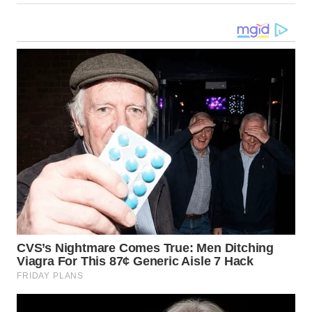
WN
TAPANULI
TENGAH
WN DELI
SERDANG
WN
TEBING
TINGGI
WN
PAKPAK
WN
KARAWANG
WN
BEKASI