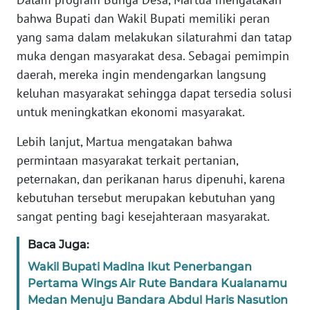
bahwa Bupati dan Wakil Bupati memiliki peran
WN
yang sama dalam melakukan silaturahmi dan tatap
BABEL
muka dengan masyarakat desa. Sebagai pemimpin
daerah, mereka ingin mendengarkan langsung
WN
keluhan masyarakat sehingga dapat tersedia solusi
SUMBAR
untuk meningkatkan ekonomi masyarakat.
WN
Lebih lanjut, Martua mengatakan bahwa
SUMSEL
permintaan masyarakat terkait pertanian,
peternakan, dan perikanan harus dipenuhi, karena
WN
kebutuhan tersebut merupakan kebutuhan yang
BENGKULU
sangat penting bagi kesejahteraan masyarakat.
WN
Baca Juga:
LAMPUNG
Wakil Bupati Madina Ikut Penerbangan
Pertama Wings Air Rute Bandara Kualanamu
WN
Medan Menuju Bandara Abdul Haris Nasution
JATENG