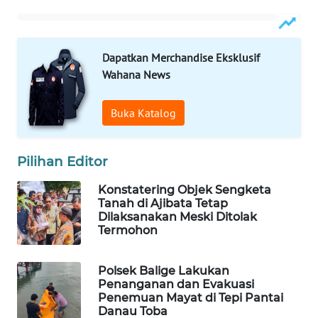
WAHANA
DESA
WISATA
Dapatkan Merchandise Eksklusif
Wahana News
LAPAK
WAHANA
Buka Katalog
Wahana
Network
Pilihan Editor
Konstatering Objek Sengketa
KONSUMEN
Tanah di Ajibata Tetap
LISTRIK
Dilaksanakan Meski Ditolak
Termohon
MASYARAKAT
KELISTRIKAN
Polsek Balige Lakukan
Penanganan dan Evakuasi
Penemuan Mayat di Tepi Pantai
WALINKI
Danau Toba
ID