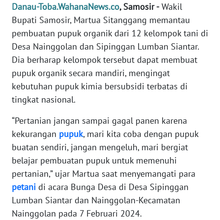
REDAKSI
Danau-Toba.WahanaNews.co
, Samosir -
Wakil
Bupati Samosir, Martua Sitanggang memantau
KARIR
pembuatan pupuk organik dari 12 kelompok tani di
Desa Nainggolan dan Sipinggan Lumban Siantar.
DISCLAIMER
Dia berharap kelompok tersebut dapat membuat
pupuk organik secara mandiri, mengingat
Wahana
kebutuhan pupuk kimia bersubsidi terbatas di
News
tingkat nasional.
Regional
“Pertanian jangan sampai gagal panen karena
WN
kekurangan
pupuk
, mari kita coba dengan pupuk
SUMUT
buatan sendiri, jangan mengeluh, mari bergiat
belajar pembuatan pupuk untuk memenuhi
WN
pertanian,” ujar Martua saat menyemangati para
JAKARTA
petani
di acara Bunga Desa di Desa Sipinggan
Lumban Siantar dan Nainggolan-Kecamatan
WN
JABAR
Nainggolan pada 7 Februari 2024.