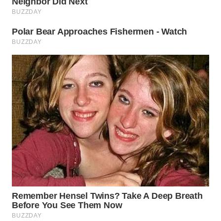
WN
INDRAMAYU
WN
KUNINGAN
WN
MAJALENGKA
WN
SUBANG
WN
SUKABUMI
WN
PURWAKARTA