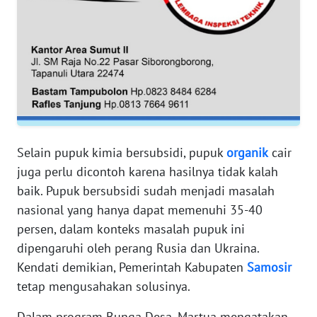
WN
SERAMBI
WN
JAMBI
WN
Selain pupuk kimia bersubsidi, pupuk
organik
cair
SULTRA
juga perlu dicontoh karena hasilnya tidak kalah
baik. Pupuk bersubsidi sudah menjadi masalah
WN
NTB
nasional yang hanya dapat memenuhi 35-40
persen, dalam konteks masalah pupuk ini
WN
dipengaruhi oleh perang Rusia dan Ukraina.
SULTENG
Kendati demikian, Pemerintah Kabupaten
Samosir
tetap mengusahakan solusinya.
WN
SULBAR
Dalam program Bunga Desa, Martua mengatakan