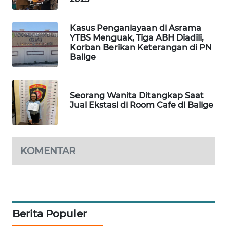
PORTAL
Kasus Penganiayaan di Asrama
KONSUMEN
YTBS Menguak, Tiga ABH Diadili,
Korban Berikan Keterangan di PN
FORWAMKI
Balige
ALPERKLINAS
Seorang Wanita Ditangkap Saat
Jual Ekstasi di Room Cafe di Balige
FORJASIDA
TAMBANG
NEWS
KOMENTAR
SITUNGIR
NEWS
SIDIKALANG
Berita Populer
NEWS