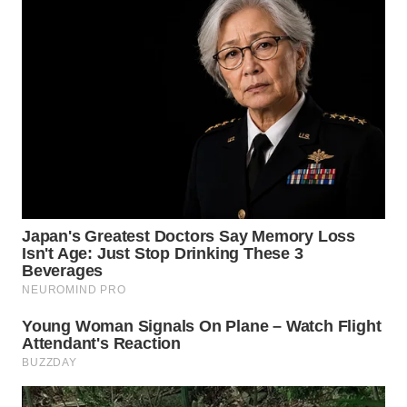
WN
BOGOR
WN
DEPOK
WN
TAPANULI
UTARA
WN
SAMOSIR
WN
PADANG
LAWAS