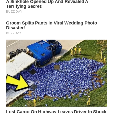
WAHANA
LISTRIK
WAHANA
TRAVEL
WAHANA
TV
WAHANANEWS
ID
WAHANANEWS
CO ID
WAHANANEWS
NET