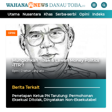
Utama
Nusantara
Khas
Serba-serbi
Opini
Indeks
WAHANA
Tutup
TV
OPINI
UTAMA
NUSANTARA
Mungkinkah 'Tolak & Lawan Money Politics
-TTR'?
KHAS
Opini
|
2 tahun yang lalu
SERBA-
Berita Terkait
SERBI
Penetapan Ketua PN Tarutung: Permohonan
Eksekusi Ditolak, Dinyatakan Non-Eksekutabel
OPINI