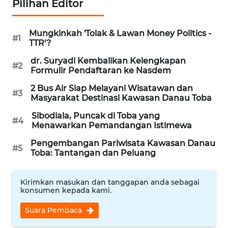
Pilihan Editor
WN
TAPANULI
TENGAH
Mungkinkah 'Tolak & Lawan Money Politics -
#1
TTR'?
WN DELI
dr. Suryadi Kembalikan Kelengkapan
#2
SERDANG
Formulir Pendaftaran ke Nasdem
2 Bus Air Siap Melayani Wisatawan dan
#3
WN
Masyarakat Destinasi Kawasan Danau Toba
TEBING
TINGGI
Sibodiala, Puncak di Toba yang
#4
Menawarkan Pemandangan Istimewa
WN
Pengembangan Pariwisata Kawasan Danau
#5
PAKPAK
Toba: Tantangan dan Peluang
WN
Kirimkan masukan dan tanggapan anda sebagai
KARAWANG
konsumen kepada kami.
Suara Pembaca
WN
BEKASI