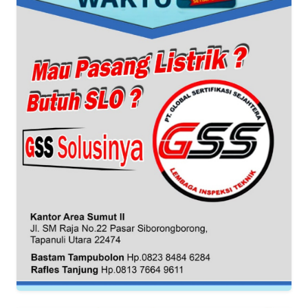
REDAKSI
KARIR
DISCLAIMER
Wahana
News
Regional
WN
SUMUT
WN
JAKARTA
WN
JABAR