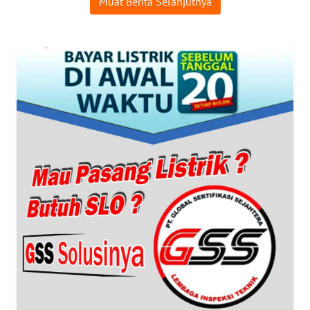
Muat Berita Selanjutnya
WN
MALUKU
WN
MALUT
WN
DAIRI
WN
DANAU
TOBA
WN
NIAS
WN
LANGKAT