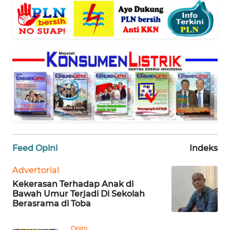
WN
BANTEN
WN
NTT
WN
KEPRI
WN
PAPUA
Feed Opini
Indeks
WN
Advertorial
PAPUA
Kekerasan Terhadap Anak di
BARAT
Bawah Umur Terjadi Di Sekolah
Berasrama di Toba
WN
RIAU
Opini