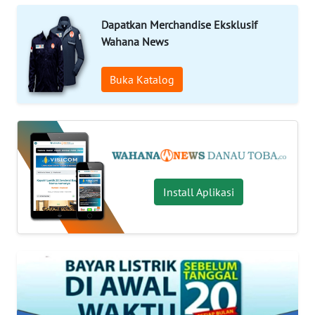
Informasi
Dapatkan Merchandise Eksklusif
Wahana News
INDEKS
BERITA
Buka Katalog
KONTAK
KAMI
INFO
IKLAN
Install Aplikasi
TENTANG
KAMI
PEDOMAN
MEDIA
SIBER