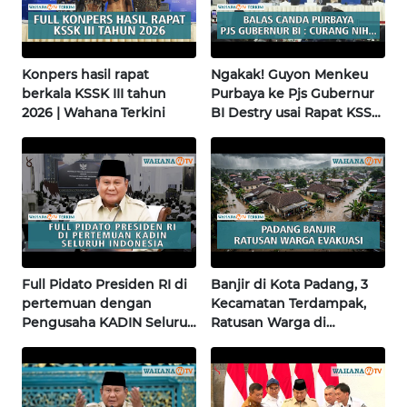
WN
NUSANTARA
Konpers hasil rapat
Ngakak! Guyon Menkeu
berkala KSSK III tahun
Purbaya ke Pjs Gubernur
WN
2026 | Wahana Terkini
BI Destry usai Rapat KSSK
JOGJA
| Wahana Terkini
WN
JATIM
WN
BALI
Full Pidato Presiden RI di
Banjir di Kota Padang, 3
pertemuan dengan
Kecamatan Terdampak,
WN
Pengusaha KADIN Seluruh
Ratusan Warga di
KALBAR
Indonesia | Wahana
Evakuasi Wahana Terkini
Terkini
WN
KALTENG