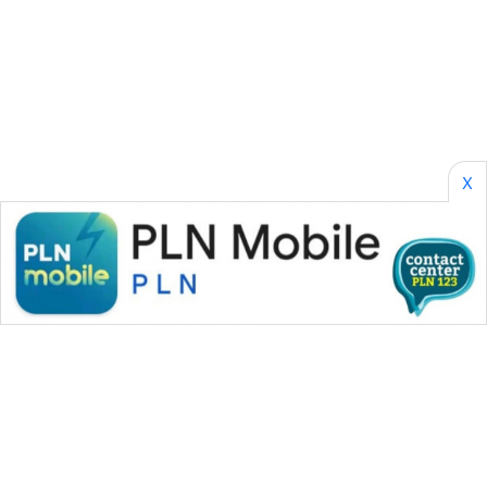
Wahana
Media
Group
WAHANA
NEWS
X
WAHANA
TANI
WAHANA
ADVOKAT
WAHANA
INFRASTRUKTUR
WAHANA
KONSUMEN