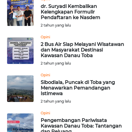
dr. Suryadi Kembalikan
Kelengkapan Formulir
WN
Pendaftaran ke Nasdem
SERAMBI
2 tahun yang lalu
WN
Opini
JAMBI
2 Bus Air Siap Melayani Wisatawan
dan Masyarakat Destinasi
Kawasan Danau Toba
WN
2 tahun yang lalu
SULTRA
Opini
WN
Sibodiala, Puncak di Toba yang
NTB
Menawarkan Pemandangan
Istimewa
WN
2 tahun yang lalu
SULTENG
Opini
Pengembangan Pariwisata
WN
Kawasan Danau Toba: Tantangan
SULBAR
dan Peluang