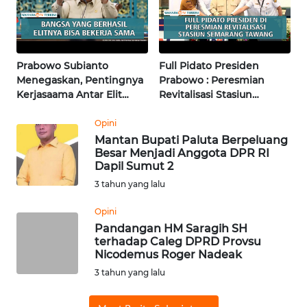
WN
KALTARA
Prabowo Subianto
Full Pidato Presiden
WN
Menegaskan, Pentingnya
Prabowo : Peresmian
KALSEL
Kerjasaama Antar Elit
Revitalisasi Stasiun
|Wahana Terkini
Semarang Tawang |
Wahana Terkini
Opini
WN
Mantan Bupati Paluta Berpeluang
KALTIM
Besar Menjadi Anggota DPR RI
Dapil Sumut 2
WN
3 tahun yang lalu
SULSEL
Opini
WN
Pandangan HM Saragih SH
terhadap Caleg DPRD Provsu
GORONTALO
Nicodemus Roger Nadeak
3 tahun yang lalu
WN
SULUT