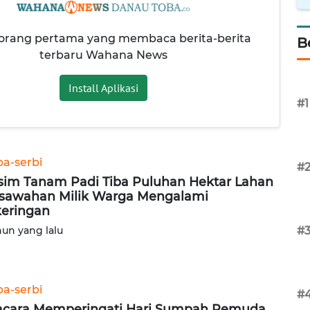
 orang pertama yang membaca berita-berita
B
terbaru Wahana News
Install Aplikasi
#1
ba-serbi
#
im Tanam Padi Tiba Puluhan Hektar Lahan
sawahan Milik Warga Mengalami
eringan
hun yang lalu
#
ba-serbi
#
cara Memperingati Hari Sumpah Pemuda