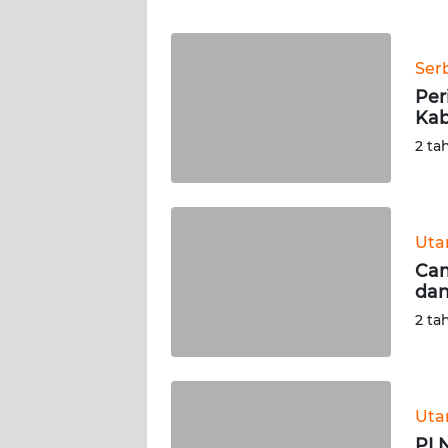
WN
BANTEN
Ser
WN
Per
NTT
Kab
2 ta
WN
KEPRI
WN
Ut
PAPUA
Cam
dan
WN
2 ta
PAPUA
BARAT
WN
Ut
RIAU
PL