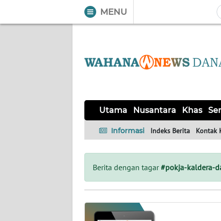
MENU
WAHANA
Tutup
TV
UTAMA
NUSANTARA
Utama
Nusantara
Khas
Ser
KHAS
Informasi
Indeks Berita
Kontak 
SERBA-
SERBI
Berita dengan tagar
#pokja-kaldera-
OPINI
Informasi