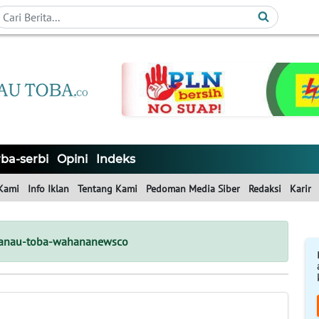
ba-serbi
Opini
Indeks
Kami
Info Iklan
Tentang Kami
Pedoman Media Siber
Redaksi
Karir
danau-toba-wahananewsco