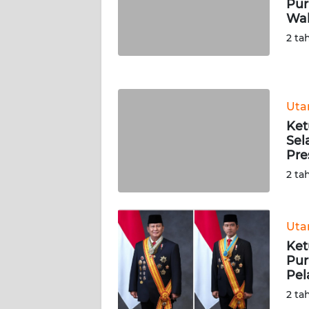
Pur
WN
Wak
NUSANTARA
2 ta
WN
JOGJA
Ut
WN
Ket
JATIM
Sel
Pre
WN
2 ta
BALI
WN
Ut
KALBAR
Ket
Pur
WN
Pel
KALTENG
2 ta