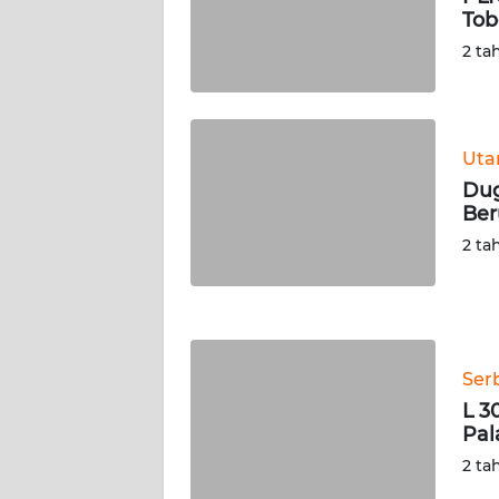
Tob
WN
SERAMBI
2 ta
WN
JAMBI
Ut
Dug
WN
Be
SULTRA
2 ta
WN
NTB
WN
Ser
SULTENG
L 3
Pal
WN
SULBAR
2 ta