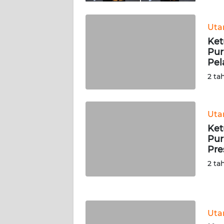
WN
KALTARA
Ut
Ket
WN
Pur
KALSEL
Pel
2 ta
WN
KALTIM
Ut
WN
Ket
SULSEL
Pur
Pre
WN
2 ta
GORONTALO
WN
SULUT
Ut