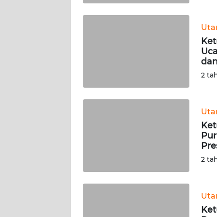
WN
BABEL
Ut
Ket
WN
Uca
SUMBAR
dan
2 ta
WN
SUMSEL
Ut
WN
Ket
BENGKULU
Pur
Pre
WN
2 ta
LAMPUNG
WN
Ut
JATENG
Ket