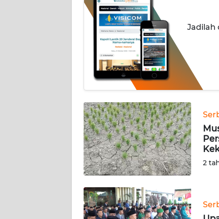
INDEKS
Jadilah
BERITA
KONTAK
KAMI
INFO
IKLAN
Ser
Mus
TENTANG
Per
KAMI
Kek
2 ta
PEDOMAN
MEDIA
SIBER
Ser
REDAKSI
Upa