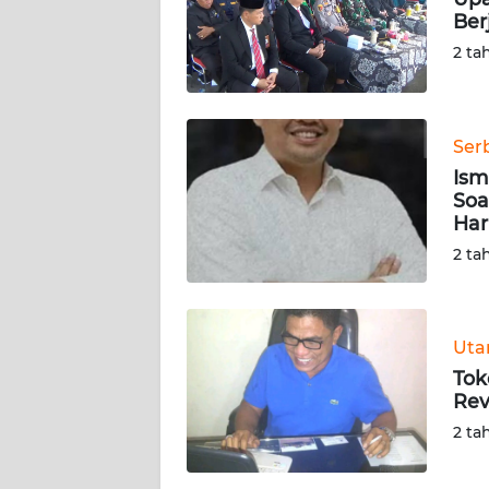
Ber
KARIR
2 ta
DISCLAIMER
Ser
Wahana
Ism
News
Regional
Soa
Har
2 ta
WN
SUMUT
WN
Ut
JAKARTA
Tok
Rev
WN
2 ta
JABAR