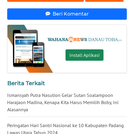
WN
Beri Komentar
MALUKU
WN
MALUT
WN
Install Aplikasi
DAIRI
WN
Berita Terkait
DANAU
TOBA
Ismansyah Putra Nasution Gelar Sutan Soalampoon
Harajaon Madina, Kenapa Kita Harus Memilih Boby, Ini
WN
Alasannya
NIAS
Peringatan Hari Santri Nasional ke 10 Kabupaten Padang
WN
Lawas Utara Tahun 2024
LANGKAT