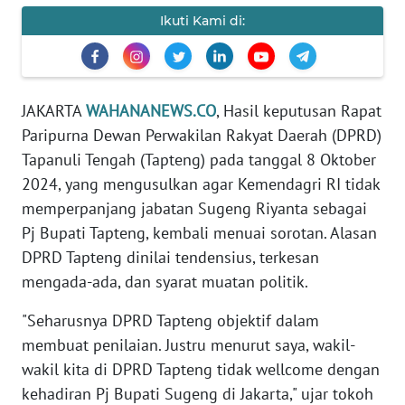
REDAKSI
Ikuti Kami di:
KARIR
DISCLAIMER
JAKARTA
WAHANANEWS.CO
, Hasil keputusan Rapat
Paripurna Dewan Perwakilan Rakyat Daerah (DPRD)
Wahana
Tapanuli Tengah (Tapteng) pada tanggal 8 Oktober
News
2024, yang mengusulkan agar Kemendagri RI tidak
Regional
memperpanjang jabatan Sugeng Riyanta sebagai
Pj Bupati Tapteng, kembali menuai sorotan. Alasan
WN
SUMUT
DPRD Tapteng dinilai tendensius, terkesan
mengada-ada, dan syarat muatan politik.
WN
"Seharusnya DPRD Tapteng objektif dalam
JAKARTA
membuat penilaian. Justru menurut saya, wakil-
wakil kita di DPRD Tapteng tidak wellcome dengan
WN
JABAR
kehadiran Pj Bupati Sugeng di Jakarta," ujar tokoh