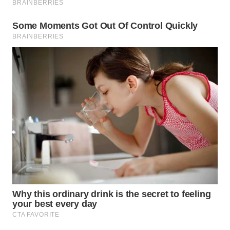
Wahana
Media
Group
WAHANA
NEWS
WAHANA
TANI
WAHANA
ADVOKAT
WAHANA
INFRASTRUKTUR
WAHANA
KONSUMEN