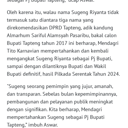
Oleh karena itu, walau nama Sugeng Riyanta tidak
WN
NUSANTARA
termasuk satu diantara tiga nama yang
direkomendasikan DPRD Tapteng, adik kandung
WN
Almarhum Sariful Alamsyah Pasaribu, bakal calon
JOGJA
Bupati Tapteng tahun 2017 ini berharap, Mendagri
Tito Karnavian mempertahankan dan kembali
WN
mengangkat Sugeng Riyanta sebagai Pj Bupati,
JATIM
sampai dengan dilantiknya Bupati dan Wakil
Bupati definitif, hasil Pilkada Serentak Tahun 2024.
WN
BALI
"Sugeng seorang pemimpin yang jujur, amanah,
dan transparan. Sebelas bulan kepemimpinannya,
WN
pembangunan dan pelayanan publik meningkat
KALBAR
dengan signifikan. Kita berharap, Mendagri
mempertahankan Sugeng sebagai Pj Bupati
WN
KALTENG
Tapteng,” imbuh Aswar.