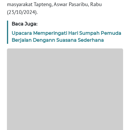
masyarakat Tapteng, Aswar Pasaribu, Rabu
WN
(23/10/2024).
BANTEN
Baca Juga:
WN
Upacara Memperingati Hari Sumpah Pemuda
NTT
Berjalan Dengann Suasana Sederhana
WN
KEPRI
WN
PAPUA
WN
PAPUA
BARAT
WN
RIAU