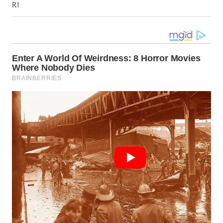
RI
WN
TAPANULI
TENGAH
WN DELI
SERDANG
WN
TEBING
TINGGI
WN
PAKPAK
WN
KARAWANG
WN
BEKASI