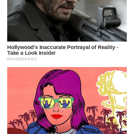
WN
PRIANGAN
TIMUR
WN
SEMARANG
WN
SOLO
WN
BOROBUDUR
WN
MADURA
WN
SURABAYA