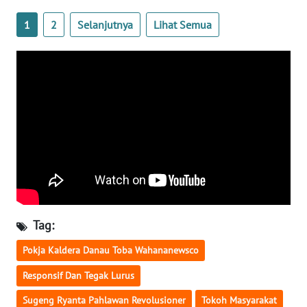
1
2
Selanjutnya
Lihat Semua
WN
KALTARA
WN
KALSEL
WN
KALTIM
WN
SULSEL
Tag:
WN
GORONTALO
Pokja Kaldera Danau Toba Wahananewsco
Responsif Dan Tegak Lurus
WN
SULUT
Sugeng Ryanta Pahlawan Revolusioner
Tokoh Masyarakat