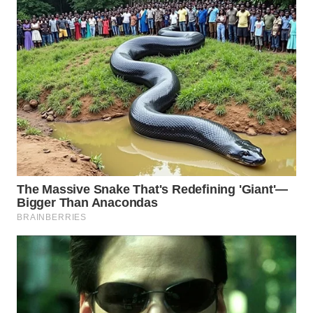
WN
SUMEDANG
WN
CIANJUR
WN
KEPULAUAN
SERIBU
WN
TANGERANG
WN
BINJAI
WN
CIREBON