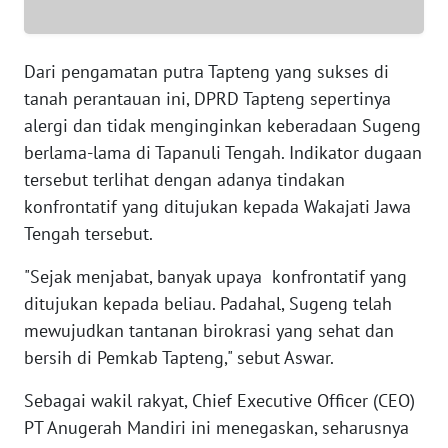
WN
Dari pengamatan putra Tapteng yang sukses di
SERAMBI
tanah perantauan ini, DPRD Tapteng sepertinya
alergi dan tidak menginginkan keberadaan Sugeng
WN
JAMBI
berlama-lama di Tapanuli Tengah. Indikator dugaan
tersebut terlihat dengan adanya tindakan
WN
konfrontatif yang ditujukan kepada Wakajati Jawa
SULTRA
Tengah tersebut.
WN
"Sejak menjabat, banyak upaya konfrontatif yang
NTB
ditujukan kepada beliau. Padahal, Sugeng telah
mewujudkan tantanan birokrasi yang sehat dan
WN
bersih di Pemkab Tapteng," sebut Aswar.
SULTENG
Sebagai wakil rakyat, Chief Executive Officer (CEO)
WN
PT Anugerah Mandiri ini menegaskan, seharusnya
SULBAR