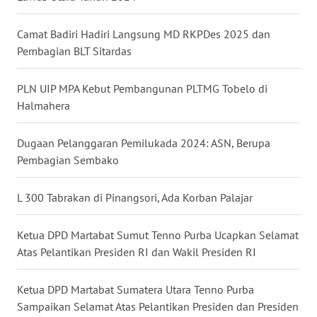
Camat Badiri Hadiri Langsung MD RKPDes 2025 dan
WN
Pembagian BLT Sitardas
TAPANULI
SELATAN
PLN UIP MPA Kebut Pembangunan PLTMG Tobelo di
WN
Halmahera
TANJUNG
LESUNG
Dugaan Pelanggaran Pemilukada 2024: ASN, Berupa
Pembagian Sembako
WN
KARO
L 300 Tabrakan di Pinangsori, Ada Korban Palajar
WN
Ketua DPD Martabat Sumut Tenno Purba Ucapkan Selamat
SIMALUNGUN
Atas Pelantikan Presiden RI dan Wakil Presiden RI
WN
Ketua DPD Martabat Sumatera Utara Tenno Purba
LABUHANBATU
Sampaikan Selamat Atas Pelantikan Presiden dan Presiden