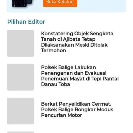
Buka Katalog
MAWAKA
Pilihan Editor
ID
Konstatering Objek Sengketa
MARTABAT
Tanah di Ajibata Tetap
NET
Dilaksanakan Meski Ditolak
Termohon
PLN
WATCH
Polsek Balige Lakukan
Penanganan dan Evakuasi
Penemuan Mayat di Tepi Pantai
MKLI
Danau Toba
LPKKI
Berkat Penyelidikan Cermat,
Polsek Balige Bongkar Modus
LKKI
Pencurian Motor
KOPEKLIN