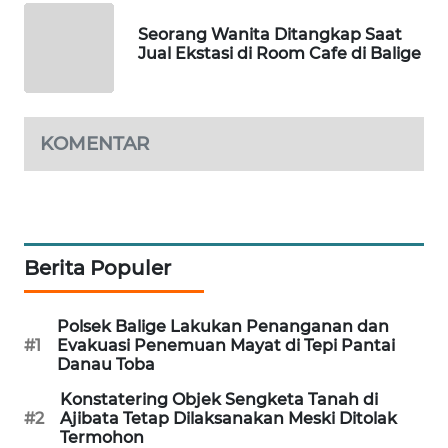
Seorang Wanita Ditangkap Saat
SIBARAGAS
Jual Ekstasi di Room Cafe di Balige
NEWS
METRO
SIANTAR
KOMENTAR
NEWS
METRO
MEDAN
NEWS
Berita Populer
METRO
Polsek Balige Lakukan Penanganan dan
JAKARTA
#1
Evakuasi Penemuan Mayat di Tepi Pantai
NEWS
Danau Toba
Konstatering Objek Sengketa Tanah di
KRT
#2
Ajibata Tetap Dilaksanakan Meski Ditolak
NEWS
Termohon