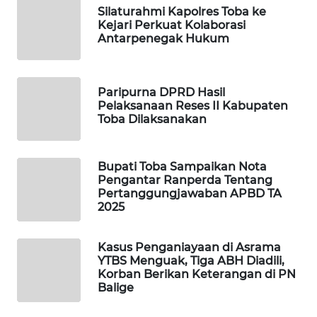
Silaturahmi Kapolres Toba ke
Kejari Perkuat Kolaborasi
PORTAL
Antarpenegak Hukum
KONSUMEN
FORWAMKI
Paripurna DPRD Hasil
Pelaksanaan Reses II Kabupaten
ALPERKLINAS
Toba Dilaksanakan
FORJASIDA
Bupati Toba Sampaikan Nota
Pengantar Ranperda Tentang
TAMBANG
Pertanggungjawaban APBD TA
NEWS
2025
SITUNGIR
Kasus Penganiayaan di Asrama
NEWS
YTBS Menguak, Tiga ABH Diadili,
Korban Berikan Keterangan di PN
Balige
SIDIKALANG
NEWS