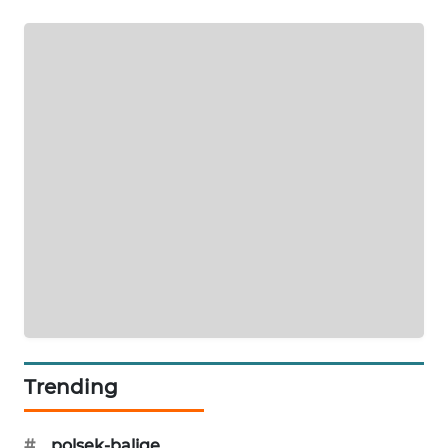
KARING
NEWS
JURNAL
MARITIM
HUMBANG
NEWS
GARONGGANG
NEWS
FISUELRI
ID
Trending
ENERGI
NEWS
#
polsek-balige