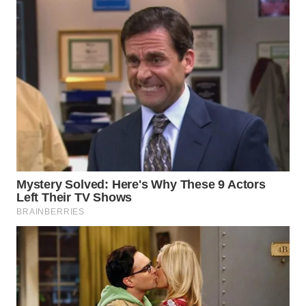
WAHANA
SPORT
WAHANA
UMKM
WAHANA
SELEB
WAHANA
PERSONA
WAHANA
OTOMOTIF
WAHANA
HEALTH