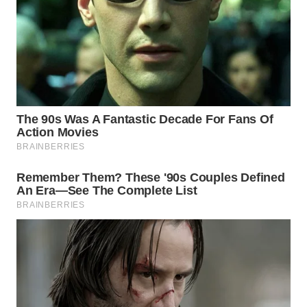
WN
INDRAMAYU
WN
KUNINGAN
WN
MAJALENGKA
WN
SUBANG
WN
SUKABUMI
WN
PURWAKARTA