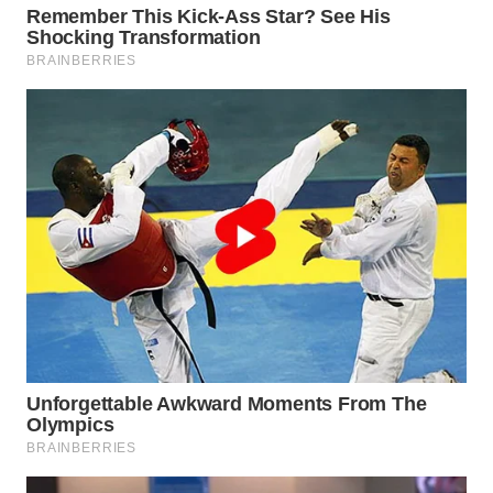
WAHANA
LISTRIK
WAHANA
TRAVEL
WAHANA
TV
WAHANANEWS
ID
WAHANANEWS
CO ID
WAHANANEWS
NET