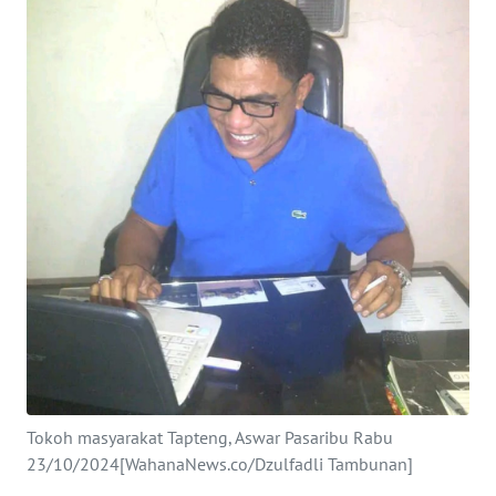
Informasi
INDEKS
BERITA
KONTAK
KAMI
INFO
IKLAN
TENTANG
KAMI
PEDOMAN
MEDIA
Tokoh masyarakat Tapteng, Aswar Pasaribu Rabu
SIBER
23/10/2024[WahanaNews.co/Dzulfadli Tambunan]