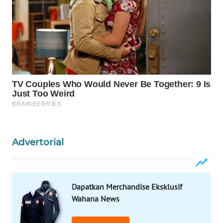
WAHANA
DESA
WISATA
LAPAK
WAHANA
Wahana
Network
KONSUMEN
Advertorial
LISTRIK
MASYARAKAT
KELISTRIKAN
Dapatkan Merchandise Eksklusif
Wahana News
WALINKI
ID