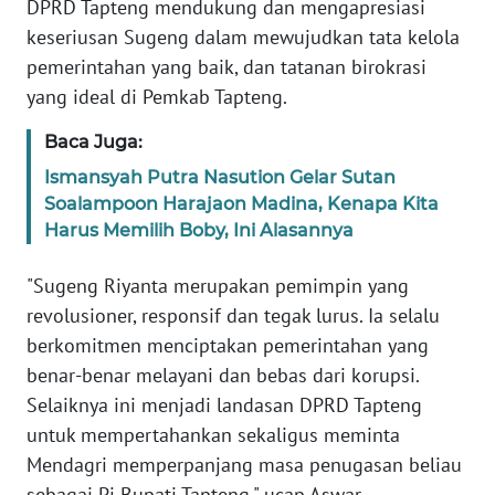
DPRD Tapteng mendukung dan mengapresiasi
keseriusan Sugeng dalam mewujudkan tata kelola
WN
pemerintahan yang baik, dan tatanan birokrasi
BABEL
yang ideal di Pemkab Tapteng.
WN
Baca Juga:
SUMBAR
Ismansyah Putra Nasution Gelar Sutan
Soalampoon Harajaon Madina, Kenapa Kita
WN
Harus Memilih Boby, Ini Alasannya
SUMSEL
"Sugeng Riyanta merupakan pemimpin yang
WN
revolusioner, responsif dan tegak lurus. Ia selalu
BENGKULU
berkomitmen menciptakan pemerintahan yang
benar-benar melayani dan bebas dari korupsi.
WN
LAMPUNG
Selaiknya ini menjadi landasan DPRD Tapteng
untuk mempertahankan sekaligus meminta
WN
Mendagri memperpanjang masa penugasan beliau
JATENG
sebagai Pj Bupati Tapteng," ucap Aswar.