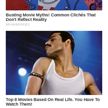
WN
NATUNA
WN
BINTAN
WN
MANDALIKA
WN
LIKUPANG
WN
LABUANBAJO
WN
BORNEO