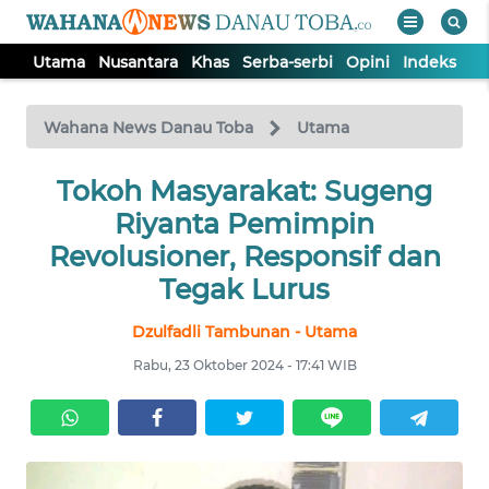
Utama
Nusantara
Khas
Serba-serbi
Opini
Indeks
WAHANA
Tutup
TV
Wahana News Danau Toba
Utama
UTAMA
Tokoh Masyarakat: Sugeng
Riyanta Pemimpin
NUSANTARA
Revolusioner, Responsif dan
Tegak Lurus
KHAS
Dzulfadli Tambunan - Utama
Rabu, 23 Oktober 2024 - 17:41 WIB
SERBA-
SERBI
OPINI