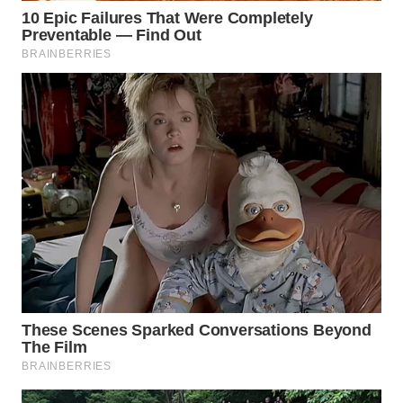
WN
BOGOR
WN
DEPOK
WN
TAPANULI
UTARA
WN
SAMOSIR
WN
PADANG
LAWAS